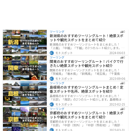
ツーリング
0
新潟県のおすすめツーリングルート！絶景スポ
ットや観光スポットをまとめて紹介
新潟県のおすすめツーリングルートをまとめました！
「上越」「中越」「下越」の3つのルート紹介します。自
然豊かな山と海、グルメも充実しており、自然を満喫す
モトスポット
2024-06-03
るツーリングができます。バイクで新潟県にツーリング
ツーリング
0
に行く際は参考にしてください。
関東のおすすめツーリングルート！バイクで行
きたい絶景スポットや観光スポット紹介
関東のおすすめツーリングスポットをまとめました！
「茨城県」「栃木県」「群馬県」「埼玉県」「千葉県」
「東京都」「神奈川県」の各県の観光地紹介します。自
モトスポット
2023-09-06
然豊かな山々や湖、温泉地が点在し、四季折々の景色を
ツーリング
0
楽しめるスポットが多数あります。バイクで関東にツー
島根県のおすすめツーリングルートまとめ！定
リングに行く際は参考にしてください。
番スポットや名所、絶景スポットを紹介
島根県のおすすめツーリングルートをまとめました！
「北部」「南部」の2つのルート紹介します。島根県は、
海と山が近く、1日で全然違う景色を堪能することができ
モトスポット
2023-02-25
ます。バイクで島根県にツーリングに行く際は参考にし
ツーリング
0
てください。
京都府のおすすめツーリングルート！絶景スポ
ットや観光スポットをまとめて紹介
京都府のおすすめツーリングルートをまとめました！
「北部」「中部（郊外）」「中部（市街地）」「南部」
の4つのルート紹介します。古い町並みや神社仏閣、自然
モトスポット
2023-03-31