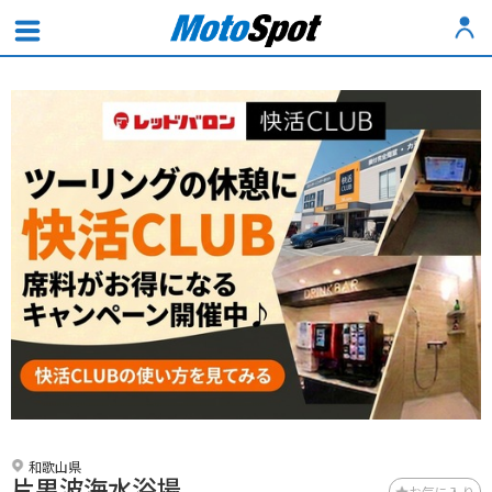
和歌山県
片男波海水浴場
お気に入り