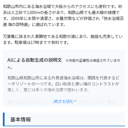
和歌山市内にある海水浴場で大阪からのアクセスにも便利です。砂
浜は人工砂で1200mの長さがあり、和歌山県でも最大級の規模で
す。2009年に水質や清潔さ、水難対策などが評価され「快水浴場百
選 海の部特選」に選ばれています。
万葉集に詠まれた景勝地である和歌の浦にあり、施設も充実してい
ます。駐車場は17時までで有料です。
AIによる自動生成の説明文
※内容の正確性は保証されていませ
ん。
和歌山県和歌山市にある片男波海水浴場は、関西を代表するビ
ーチリゾートの一つです。白い砂浜と青い海のコントラストが
美しく、夏には多くの海水浴客で賑わいます。
...続きを読む
海水浴はもちろん、ビーチバレーやバーベキューなど、様々な
アクティビティを楽しむことができます。また、周辺には飲食
店や宿泊施設も充実しており、観光の拠点としても最適です。
基本情報
バイクで訪れる場合は、海岸沿いの道を走ると、潮風を感じな