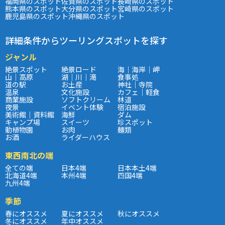
福岡県のスポット
佐賀県のスポット
長崎県のスポット
熊本県のスポット
大分県のスポット
宮崎県のスポット
鹿児島県のスポット
沖縄県のスポット
詳細条件からツーリングスポットを探す
ジャンル
絶景スポット
絶景ロード
海｜海岸｜岬
山｜高原
湖｜川｜滝
食事処
道の駅
お土産
神社｜寺院
温泉
文化施設
カフェ｜軽食
商業施設
ソフトクリーム
林道
夜景
イベント体験
宿泊施設
美術館｜資料館
海鮮
ダム
キャンプ場
スイーツ
珍スポット
動植物園
お肉
麺類
お酒
ライダーハウス
東西南北の端
全ての端
日本4端
日本本土4端
北海道4端
本州4端
四国4端
九州4端
季節
春にオススメ
夏にオススメ
秋にオススメ
冬にオススメ
年中オススメ