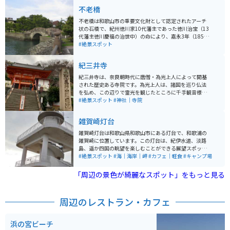
不老橋
不老橋は和歌山市の重要文化財として認定されたアーチ
状の石橋で、紀州徳川家10代藩主であった徳川治宝（13
代藩主徳川慶福の治世中）の命により、嘉永3年（1850
年）に着工し、翌4年（1851年）に完成しました。 この
#絶景スポット
橋は、徳川家康を祀る東照宮の祭礼である和歌祭の時
に、徳川家や東照宮関係者が御旅所に向かう「お成り
紀三井寺
道」に架けられたものです。橋台のアーチ部分は肥後熊
本の石工集団による施工、勾欄部分は湯浅の石工石屋忠
紀三井寺は、奈良朝時代に唐僧・為光上人によって開基
兵衛の製作であると推定されています。勾欄部分には雲
された歴史ある寺院です。為光上人は、諸国を巡り仏法
を文様化したレリーフが見られ、江戸時代のアーチ型石
を弘め、この辺りで霊光を観じたところに千手観音様の
橋は九州地方以外では珍しく、特に勾欄部分の彫刻が優
像を見いだし、十一面観世音菩薩像を刻んでこの地に建
#絶景スポット
#神社｜寺院
れています。 保存のため補修工事はなされていますが、
てられたという伝説があります。 春には早咲き桜が美し
現役です。すごく短い橋です。なお、すぐ隣には「新 不
いことで知られ、観光地としても有名です。また、境内
雑賀崎灯台
老橋」が架かっています。そちらは車バイク通行できま
からは和歌の浦や淡路島などを見渡せ、古来の文人墨客
す。
にも憧れられ、多くの詩歌や俳諧、絵画にも描かれてい
雑賀崎灯台は和歌山県和歌山市にある灯台で、和歌浦の
ます。
雑賀崎に位置しています。この灯台は、紀伊水道、淡路
島、遥か四国の眺望を楽しむことができる展望スポット
としても知られています。昭和35年（1960年）3月31日
#絶景スポット
#海｜海岸｜岬
#カフェ｜軽食
#キャンプ場
に和歌山市が観光用の展望施設を整備し、海上保安庁が
上部に灯台を新設しました。 和歌山市は雑賀崎にある灯
「周辺の景色が綺麗なスポット」をもっと見る
台で、夕日が絶景です。無人の灯台で広場や、花が植え
てあるところもあり、よく手入れされています。切り立
った崖の上にあり、老朽化した灯台ですが航行の目印と
周辺のレストラン・カフェ
してしっかり役目を果たしています。紀伊水道を一望
し、友ヶ島や淡路島、四国まで見る事ができます。夕日
と問わず、景色のよく見える日中、夜景もおすすめで
浜の宮ビーチ
す。土日には灯台の隣にあるカフェ「Oceanたかのすセ