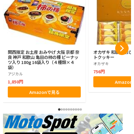
関西限定 お土産 おみやげ 大阪 京都 奈
オカザキ 和歌山 おひ
良 神戸 和歌山 亀田の柿の種 ピーナッ
トクッキー
ツ入り 180g 16袋入り（４種類×４
オカザキ
袋）
756円
アジカル
1,850円
Amazo
Amazonで見る