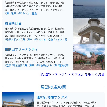
ンター」が開いています。キャンプ場もあり、遠くの波
和歌浦湾と紀伊水道を望めるビーチです。沖合では小型
の音を聞きながらゆったりする時間はとても贅沢に思わ
～中型の貨物船も多く見ることができます。 北は和歌
れます。 アクセスは、JR和歌山駅からバスで40分（雑賀
浦 南はマリーナシティとリゾートマンション群です。
崎遊園下車後、徒歩約15分）または南海和歌山市駅から
紀伊水道に沈む夕日がきれいな場所でもあります。 夏は
#海｜海岸｜岬
#カフェ｜軽食
バスで40分の位置にあります。また、和歌山ICから車で
海水浴とサーフィンで賑わいます。軽食等のお店もあり
約25分の距離にあり、駐車場も完備されています。
ます。（季節営業）
雑賀崎灯台
雑賀崎灯台は和歌山県和歌山市にある灯台で、和歌浦の
雑賀崎に位置しています。この灯台は、紀伊水道、淡路
島、遥か四国の眺望を楽しむことができる展望スポット
としても知られています。昭和35年（1960年）3月31日
#絶景スポット
#海｜海岸｜岬
#カフェ｜軽食
#キャンプ場
に和歌山市が観光用の展望施設を整備し、海上保安庁が
上部に灯台を新設しました。 和歌山市は雑賀崎にある灯
和歌山マリーナシティ
台で、夕日が絶景です。無人の灯台で広場や、花が植え
てあるところもあり、よく手入れされています。切り立
和歌山マリーナシティは、市場・温泉・ホテル・釣り公
った崖の上にあり、老朽化した灯台ですが航行の目印と
園・ヨット体験・保育園などの施設が入っている複合施
してしっかり役目を果たしています。紀伊水道を一望
設です。 中でもポルトヨーロッパという場所はヨーロッ
し、友ヶ島や淡路島、四国まで見る事ができます。夕日
パの街並みをイメージしており、SNSでも写真映えす
#温泉
#商業施設
#海｜海岸｜岬
#食事処
#お土産
#宿泊施設
と問わず、景色のよく見える日中、夜景もおすすめで
る！と有名なスポットで人気があります。マリーナシテ
す。土日には灯台の隣にあるカフェ「Oceanたかのすセ
ィは1つの街のような場所で、1日中楽しめます。
「周辺のレストラン・カフェ」をもっと見る
ンター」が開いています。キャンプ場もあり、遠くの波
の音を聞きながらゆったりする時間はとても贅沢に思わ
れます。 アクセスは、JR和歌山駅からバスで40分（雑賀
周辺の道の駅
崎遊園下車後、徒歩約15分）または南海和歌山市駅から
バスで40分の位置にあります。また、和歌山ICから車で
約25分の距離にあり、駐車場も完備されています。
道の駅 海南サクアス
道の駅 海南サクアスは、和歌山県海南市にある道の駅で
す。 新鮮な魚介類が自慢の「とれとれ市場」では、地元