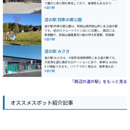
で獲れた魚介類を販売しており、食事処もあるので、新
鮮な海の幸を堪能することができます。 また、「産直市
#道の駅
場」では地元産の新鮮な野菜や果物を購入することがで
きます。 バイクで訪れる場合、道の駅には広い駐車場が
道の駅 四季の郷公園
完備されているので安心です。 和歌山県は海岸線が続く
道が多く、ツーリングにも最適なエリアなので、休憩場
道の駅 四季の郷公園は、和歌山県和歌山市にある道の駅
所として利用するのも良いでしょう。 周辺には、和歌山
です。 紀の川フルーツライン沿いに位置し、周辺には、
ラーメンが有名なお店や、海を見ながら食事ができるカ
果樹園や、和歌山電鐵貴志川線の伊太祈曽駅、桃源郷公
フェなどもあります。 道の駅 海南サクアスは、地元の特
園などがあり、春には桃の花や梅の花が咲き乱れる景色
#道の駅
産品やグルメを楽しむことができる、観光におすすめの
を楽しむことができます。 道の駅には、地元産の新鮮な
スポットです。
農産物が販売されている直売所や、和歌山ラーメンや、
道の駅 みさき
地元産の果物を使ったスイーツなどが楽しめるレストラ
ンがあります。 バイクツーリングで訪れる場合、道の駅
道の駅 みさきは、大阪府泉南郡岬町にある道の駅です。
の駐車場は広く、休憩場所としても最適です。 また、道
大阪湾を望む絶好のロケーションにあり、新鮮な seafoo
の駅には、観光案内所も併設されているので、周辺の観
d が堪能できます。 バイクで行く場合は、駐車場も広く
光スポット情報も得ることができ、ツーリングの拠点と
停めやすいので安心です。潮風を感じながら、海岸線を
#道の駅
してもおすすめです。
ツーリングするのもおすすめです。 名物は、地元でとれ
たての魚介類を使った海鮮丼や、和歌山ラーメンなどが
「周辺の道の駅」をもっと見る
あります。お土産には、岬町の特産品である「淡輪みか
ん」を使ったジュースやジャムが人気です。 また、道の
駅 みさきは、関西国際空港からも近いので、旅行の出発
前や帰国後に立ち寄るのも良いでしょう。
オススメスポット紹介記事