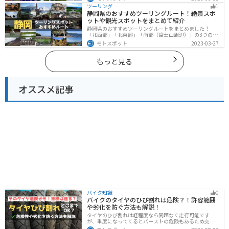
に囲まれた風光明媚なスポットが数多く存在し、様々な
ツーリング
1
楽しみ方ができます。バイクで京都府にツーリングに行
静岡県のおすすめツーリングルート！絶景スポ
く際は参考にしてください。
ットや観光スポットをまとめて紹介
静岡県のおすすめツーリングルートをまとめました！
「北西部」「北東部」「南部（富士山周辺）」の3つのル
ート紹介します。富士山を中心に自然豊かな景色や食事
モトスポット
2023-03-27
を楽しめるスポットが多数あります。バイクで静岡県に
ツーリングに行く際は参考にしてください。
もっと見る
オススメ記事
バイク知識
0
バイクのタイヤのひび割れは危険？！許容範囲
や劣化を防ぐ方法も解説！
タイヤのひび割れは軽程度なら問題なく走行可能です
が、重度になってくるとバーストの危険もあるため交換
が必要です。どの程度なら大丈夫なのか、タイヤのひび