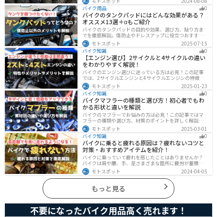
モトスポット
2024-08-08
割れを防ぐ方法などまとめました。快適安全にバイクに
バイク用品
0
乗るためにもしっかりとチェックしておきましょう。
バイクのタンクパッドにはどんな効果がある？
オススメ13選＋αもご紹介
バイクのタンクパッドの目的や効果、選び方、貼り方ま
でを徹底解説。傷防止やドレスアップに役立つおすすめ
アイテムも紹介。初心者にも分かりやすい内容で、タン
モトスポット
2025-07-15
クパッド選びに迷っている方に最適な情報をお届けしま
バイク知識
0
す。
【エンジン選び】2サイクルと4サイクルの違い
をわかりやすく解説！
バイクのエンジン選びに迷っている方は必見！この記事
では、2サイクルエンジンと4サイクルエンジンの特徴や
メリット、選び方を解説しています。実は、4サイクルエ
モトスポット
2025-01-23
ンジンは燃費が良く経済的で扱いやすいため、初心者の
バイク知識
0
方にはおすすめです。記事を読めば、最適なエンジン選
バイクマフラーの種類と選び方！初心者でもわ
びのヒントが得られます。
かる形状と違いを解説
バイクのマフラーでお悩みの方は必見！この記事ではマ
フラーの種類や選び方、材質のポイントを詳しく解説し
ています。実は初めてのカスタマイズには、先端だけ変
モトスポット
2025-03-01
えられるスリップオンマフラーがおすすめです。記事を
バイク知識
0
読めば、理想のサウンドと走りを手に入れられます。
バイクに乗ると疲れる原因は？疲れないコツと
対策・おすすめアイテムを紹介！
バイクに乗っていて疲れを感じたことはありませんか？
バイクは肩や腰、手、足さまざまな箇所に疲労が蓄積し
やすい乗り物です。できるなら楽に乗りたいですよね。
モトスポット
2024-04-05
原因を知り対策を重ねておけば今よりもっと快適に走行
することができます。
もっと見る
不要になったバイク用品高く売れます！