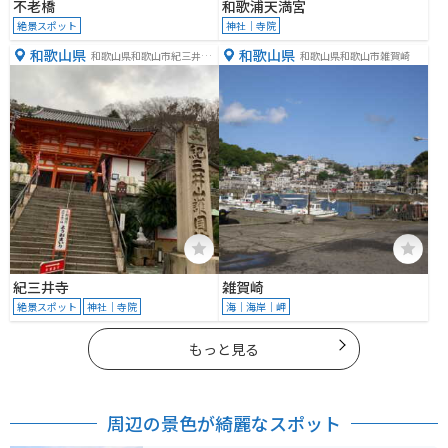
不老橋
和歌浦天満宮
絶景スポット
神社｜寺院
和歌山県
和歌山県
和歌山県和歌山市紀三井寺
和歌山県和歌山市雑賀崎
１２０１
紀三井寺
雑賀崎
絶景スポット
神社｜寺院
海｜海岸｜岬
もっと見る
周辺の景色が綺麗なスポット