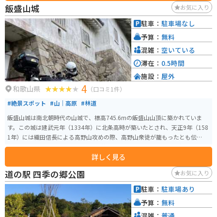
飯盛山城
お気に入り
駐車：
駐車場なし
予算：
無料
混雑：
空いている
滞在：
0.5時間
施設：
屋外
4
和歌山県
（口コミ1件）
#絶景スポット
#山｜高原
#林道
飯盛山城は南北朝時代の山城で、標高745.6mの飯盛山山頂に築かれていま
す。この城は建武元年（1334年）に北条高時が築いたとされ、天正9年（158
1年）には織田信長による高野山攻めの際、高野山衆徒が籠もったとも伝えら
れています。城は山頂を主郭とした単郭の城で、周囲に高い切岸が巡り、北
詳しく見る
下に横堀がある構造です。秘境中の秘境で地図にはあるが道がないです。 飯
盛山城の特徴として、中世初期の山城ゆえに石垣はなく、山の地形を利用し
道の駅 四季の郷公園
お気に入り
た土塁や横堀などの遺構が今も確認できます。しかし、現在山頂は整備され
ておらず、草木をかき分ける形で三角点を見つけることができます。 飯盛山
駐車：
駐車場あり
自体は『紀伊続風土記』に記載されており、「その形を似て名づく」とある
予算：
無料
山で、西側にある龍門山から伸びる龍門山脈に属します。飯盛山城は、歴史
愛好家やハイキング愛好家にとって興味深いスポットであり、その歴史的背
混雑：
普通