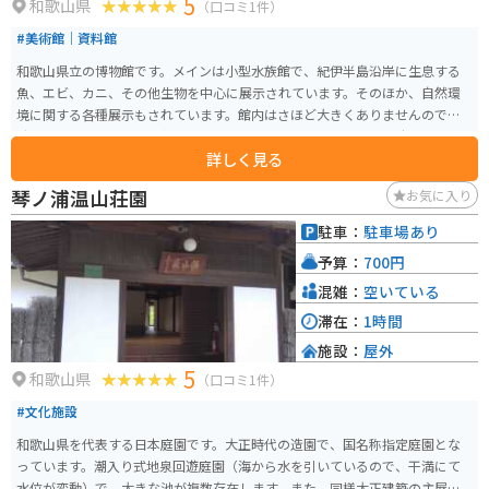
5
和歌山県
（口コミ1件）
#美術館｜資料館
和歌山県立の博物館です。メインは小型水族館で、紀伊半島沿岸に生息する
魚、エビ、カニ、その他生物を中心に展示されています。そのほか、自然環
境に関する各種展示もされています。館内はさほど大きくありませんので、
時間も要しません。その割に工夫を凝らして展示されているので十分楽しめ
詳しく見る
ます。国道４２号線からやや西に入ったところにあり、周辺は落ち着いた環
境です。海岸もすぐそばにあります。
琴ノ浦温山荘園
お気に入り
駐車：
駐車場あり
予算：
700円
混雑：
空いている
滞在：
1時間
施設：
屋外
5
和歌山県
（口コミ1件）
#文化施設
和歌山県を代表する日本庭園です。大正時代の造園で、国名称指定庭園とな
っています。潮入り式地泉回遊庭園（海から水を引いているので、干満にて
水位が変動）で、大きな池が複数存在します。また、同様大正建築の主屋と