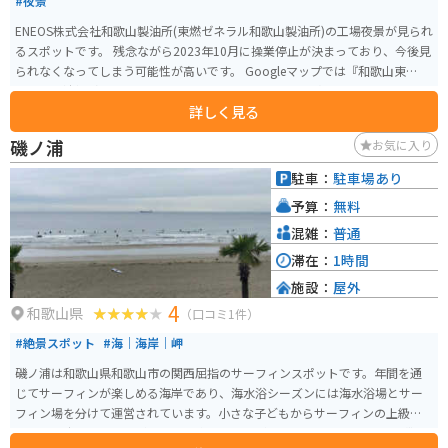
#夜景
ENEOS株式会社和歌山製油所(東燃ゼネラル和歌山製油所)の工場夜景が見られ
るスポットです。 残念ながら2023年10月に操業停止が決まっており、今後見
られなくなってしまう可能性が高いです。 Googleマップでは『和歌山東燃ゼ
ネラル石油撮影』と表示されています。 付近にはミカン畑しかなく、トイレ
詳しく見る
等もありませんのでご注意ください。みかん畑は私有地ですのでくれぐれも
入らないようにしてください。
磯ノ浦
お気に入り
駐車：
駐車場あり
予算：
無料
混雑：
普通
滞在：
1時間
施設：
屋外
4
和歌山県
（口コミ1件）
#絶景スポット
#海｜海岸｜岬
磯ノ浦は和歌山県和歌山市の関西屈指のサーフィンスポットです。年間を通
じてサーフィンが楽しめる海岸であり、海水浴シーズンには海水浴場とサー
フィン場を分けて運営されています。小さな子どもからサーフィンの上級者
まで、幅広い層の人々が安心して楽しむことができます。 マリンパーク磯ノ