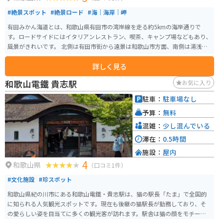
#絶景スポット
#絶景ロード
#海｜海岸｜岬
有田みかん海道とは、和歌山県有田市の湾岸線を走る約5kmの海岸通りで
す。ロードサイドにはイタリアンレストラン、喫茶、キャンプ場などもあり、
風景がきれいです。 北側は有田市街から遠景は和歌山市方面、南側は湯浅湾
から紀伊水道を望めます。桜の時期には、東屋付近で桜と海景色の共演が楽
詳しく見る
しめますが、混み合います。
和歌山電鐵 貴志駅
お気に入り
駐車：
駐車場なし
予算：
無料
混雑：
少し混んでいる
滞在：
0.5時間
施設：
屋内
4
和歌山県
（口コミ1件）
#文化施設
#珍スポット
和歌山県紀の川市にある和歌山電鐵・貴志駅は、猫の駅長「たま」で全国的
に知られる人気観光スポットです。現在も後継の猫駅長が勤務しており、そ
の愛らしい姿を目当てに多くの観光客が訪れます。駅舎は猫の顔をモチーフ