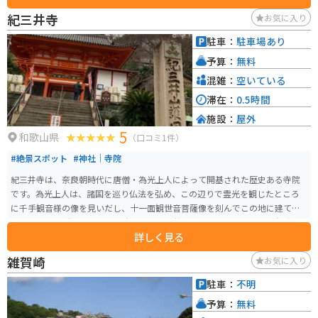
紀三井寺
お気に入り
駐車：
駐車場あり
予算：
無料
混雑：
空いている
滞在：
0.5時間
施設：
屋外
5
和歌山県
（口コミ1件）
#絶景スポット
#神社｜寺院
紀三井寺は、奈良朝時代に唐僧・為光上人によって開基された歴史ある寺院
です。為光上人は、諸国を巡り仏法を弘め、この辺りで霊光を観じたところ
に千手観音様の像を見いだし、十一面観世音菩薩像を刻んでこの地に建てら
れたという伝説があります。 春には早咲き桜が美しいことで知られ、観光地
詳しく見る
としても有名です。また、境内からは和歌の浦や淡路島などを見渡せ、古来
の文人墨客にも憧れられ、多くの詩歌や俳諧、絵画にも描かれています。
雑賀崎
お気に入り
駐車：
不明
予算：
無料