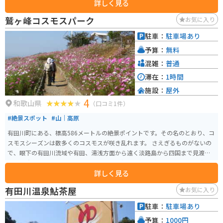
詳しく見る
浦では、サーフィンスクールや波情報の提供も行っており、サーフィン初心
者から経験者まで、多くのサーファーに利用されています。また、磯ノ浦海
鷲ヶ峰コスモスパーク
お気に入り
水浴場は、遠浅で波も穏やかなため、家族連れにも人気のスポットです。磯
ノ浦は、サーフィンや海水浴だけでなく、潮干狩りやバーベキューなど、海
駐車：
駐車場あり
辺でのアクティビティを楽しむことができるので、自然豊かな環境の中で海
予算：
無料
のレジャーを満喫することができます。 アクセスは、南海和歌山市駅から南
海加太線で約20分の「磯ノ浦」駅下車すぐ、または阪和自動車道和歌山ICか
混雑：
普通
ら車でアクセス可能です。駐車場も1500台収容可能で、1日800円で利用でき
滞在：
1時間
ます。
施設：
屋外
4
和歌山県
（口コミ1件）
#絶景スポット
#山｜高原
有田川町にある、標高586メートルの絶景ポイントです。その名のとおり、コ
スモスシーズンは数多くのコスモスが咲き乱れます。 さえぎるものがないの
で、眼下の有田川流域や有田、湯浅方面から遠く淡路島から四国まで見渡せ
ます。 有田インターチェンジから30分ほどですが、道中の山道は対向困難な
詳しく見る
場所もありますので、ご注意ください。 頂上には売店や販売機はありませ
ん。かつては風車がシンボルでしたが、今は撤去されています。
有田川温泉鮎茶屋
お気に入り
駐車：
駐車場あり
予算：
1000円