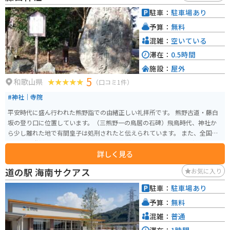
駐車：
駐車場あり
予算：
無料
混雑：
空いている
滞在：
0.5時間
施設：
屋外
5
和歌山県
（口コミ1件）
#神社｜寺院
平安時代に盛ん行われた熊野詣での由緒正しい礼拝所です。 熊野古道・藤白
坂の登り口に位置しています。（三熊野一の鳥居の石碑）飛鳥時代、神社か
ら少し離れた地で有間皇子は処刑されたと伝えられています。 また、全国の
鈴木さん発祥の地とされ、近くに鈴木屋敷があります。境内には、幹回り１
詳しく見る
０メートルを超えるような千年楠と呼ばれる巨大な楠が存在します。
道の駅 海南サクアス
お気に入り
駐車：
駐車場あり
予算：
無料
混雑：
普通