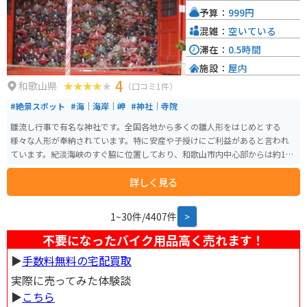
予算：
999円
混雑：
空いている
滞在：
0.5時間
施設：
屋内
4
和歌山県
（口コミ1件）
#絶景スポット
#海｜海岸｜岬
#神社｜寺院
雛流し行事で有名な神社です。全国各地から多くの雛人形をはじめとする
様々な人形が奉納されています。特に安産や子授けにご利益があると言われ
ています。紀淡海峡のすぐ脇に位置しており、和歌山市内中心部からは約15
㎞ほどです。
詳しく見る
1~30件/4407件
>
不要になったバイク用品高く売れます！
▶︎
手数料無料の宅配買取
実際に売ってみた体験談
▶︎
こちら