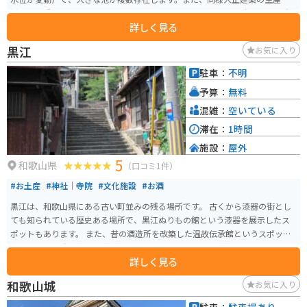
浜座敷は重要文化財です。（別途入場料必要） 明るく開けた日本庭園で、自
詳しく見る
然にあふれています。海に隣接ですので、潮風も存分に感じることができま
す。大正建築の重要文化財には、明治から大正を代表する要人（東郷平八
黒江
お気に入り
郎、桂太郎、他）の書による扁額を見ることができます。
駐車：
不明
予算：
無料
混雑：
空いている
滞在：
1時間
施設：
屋外
5
和歌山県
（口コミ1件）
#お土産
#神社｜寺院
#文化施設
#お酒
黒江は、和歌山県にある古い町並みの残る場所です。 古くから漆器の街とし
ても知られている歴史ある場所で、黒江ぬりもの館という漆器を展示したス
ポットもあります。 また、昔の酒造所を改築した温故伝承館というスポット
には、清酒酒造の道具などが展示販売しています。お酒が飲めなくても買い
詳しく見る
物もできるため、オススメです。 地域からも愛される中言神社には、万葉集
にも登場する黒牛潟の由来となった石もあります。春になると黒江のひなめ
和歌山城
お気に入り
ぐりと呼ばれるイベントも開催されています。各所に展示されるひな人形が
春の訪れを告げます。