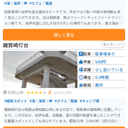
#海｜海岸｜岬
#カフェ｜軽食
和歌浦湾と紀伊水道を望めるビーチです。沖合では小型～中型の貨物船も多
く見ることができます。 北は和歌浦 南はマリーナシティとリゾートマンシ
ョン群です。 紀伊水道に沈む夕日がきれいな場所でもあります。 夏は海水浴
とサーフィンで賑わいます。軽食等のお店もあります。（季節営業）
詳しく見る
雑賀崎灯台
お気に入り
駐車：
駐車場あり
予算：
500円
混雑：
少し空いている
滞在：
0.5時間
施設：
屋外
4
和歌山県
（口コミ1件）
#絶景スポット
#海｜海岸｜岬
#カフェ｜軽食
#キャンプ場
雑賀崎灯台は和歌山県和歌山市にある灯台で、和歌浦の雑賀崎に位置してい
ます。この灯台は、紀伊水道、淡路島、遥か四国の眺望を楽しむことができ
る展望スポットとしても知られています。昭和35年（1960年）3月31日に和
歌山市が観光用の展望施設を整備し、海上保安庁が上部に灯台を新設しまし