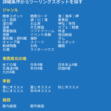
詳細条件からツーリングスポットを探す
ジャンル
絶景スポット
絶景ロード
海｜海岸｜岬
山｜高原
湖｜川｜滝
食事処
道の駅
お土産
神社｜寺院
温泉
文化施設
カフェ｜軽食
商業施設
ソフトクリーム
林道
夜景
イベント体験
宿泊施設
美術館｜資料館
海鮮
ダム
キャンプ場
スイーツ
珍スポット
動植物園
お肉
麺類
お酒
ライダーハウス
東西南北の端
全ての端
日本4端
日本本土4端
北海道4端
本州4端
四国4端
九州4端
季節
春にオススメ
夏にオススメ
秋にオススメ
冬にオススメ
年中オススメ
施設
屋内施設
屋外施設