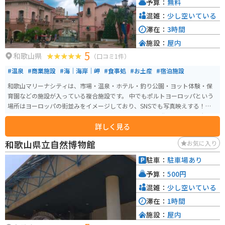
予算：
無料
混雑：
少し空いている
滞在：
3時間
施設：
屋内
5
和歌山県
（口コミ1件）
#温泉
#商業施設
#海｜海岸｜岬
#食事処
#お土産
#宿泊施設
和歌山マリーナシティは、市場・温泉・ホテル・釣り公園・ヨット体験・保
育園などの施設が入っている複合施設です。 中でもポルトヨーロッパという
場所はヨーロッパの街並みをイメージしており、SNSでも写真映えする！と有
名なスポットで人気があります。マリーナシティは1つの街のような場所で、
詳しく見る
1日中楽しめます。
和歌山県立自然博物館
お気に入り
駐車：
駐車場あり
予算：
500円
混雑：
少し空いている
滞在：
1時間
施設：
屋内