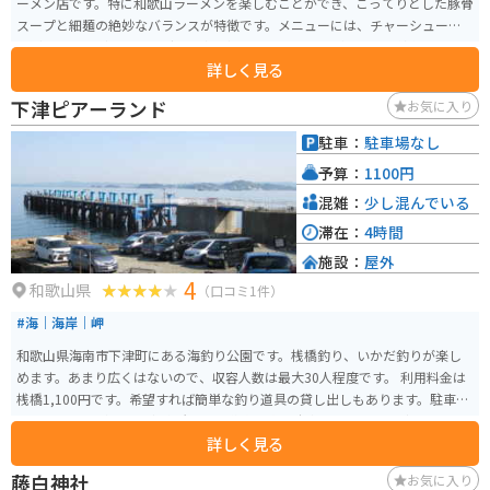
ーメン店です。特に和歌山ラーメンを楽しむことができ、こってりとした豚骨
スープと細麺の絶妙なバランスが特徴です。メニューには、チャーシューや
ネギ、のりなどトッピングも豊富に揃い、リピーターが多いのも納得です。
詳しく見る
観光ついでに立ち寄るには最適な場所で、近隣には自然の絶景も多く、移動
時にはバイクでのツーリングを楽しむのも良いでしょう。駐車場も用意され
下津ピアーランド
お気に入り
ており、サクッと入店できます。ぜひ、和歌山の美味しいラーメンを味わい
に訪れてみてください！
駐車：
駐車場なし
予算：
1100円
混雑：
少し混んでいる
滞在：
4時間
施設：
屋外
4
和歌山県
（口コミ1件）
#海｜海岸｜岬
和歌山県海南市下津町にある海釣り公園です。桟橋釣り、いかだ釣りが楽し
めます。あまり広くはないので、収容人数は最大30人程度です。 利用料金は
桟橋1,100円です。希望すれば簡単な釣り道具の貸し出しもあります。駐車場
はありませんが、入口事務所へ下る道路の路肩駐車となります。（地元警察
詳しく見る
承認）お弁当、パン、ジュース類の販売もあります。
藤白神社
お気に入り