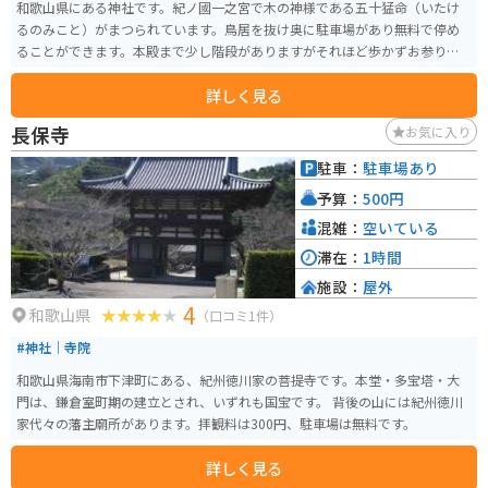
和歌山県にある神社です。紀ノ國一之宮で木の神様である五十猛命（いたけ
るのみこと）がまつられています。鳥居を抜け奥に駐車場があり無料で停め
ることができます。本殿まで少し階段がありますがそれほど歩かずお参りす
ることができます。木の神様らしく鳥居が木製で歴史を感じることができ神
詳しく見る
社の奥には水の神様がまつられた井戸があったりと境内をゆっくり歩くと多
くの発見がある神社です。
長保寺
お気に入り
駐車：
駐車場あり
予算：
500円
混雑：
空いている
滞在：
1時間
施設：
屋外
4
和歌山県
（口コミ1件）
#神社｜寺院
和歌山県海南市下津町にある、紀州徳川家の菩提寺です。本堂・多宝塔・大
門は、鎌倉室町期の建立とされ、いずれも国宝です。 背後の山には紀州徳川
家代々の藩主廟所があります。拝観料は300円、駐車場は無料です。
詳しく見る