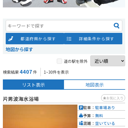
都道府県から探す
詳細条件から探す
地図から探す
道の駅を除外
4407
検索結果
件
1~30件を表示
リスト表示
地図表示
片男波海水浴場
お気に入り
駐車：
駐車場あり
予算：
無料
混雑：
空いている