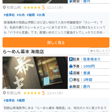
施設：
屋内
5
和歌山県
（口コミ1件）
#食事処
#お肉
#麺類
#お酒
南海電車の和歌山市駅にほど近い地元で人気の老舗食堂が「カレーヤ」で
す。名前の通りカレーもメニューにありますが、ここは名物はなんといって
も「バラホル定食」です。超濃いめのニンニク醤油ダレでしっかりと炒めた
豚バラは、お腹にガツンとくるパンチのある味で白飯とベストマッチです。
詳しく見る
もちろん、昔ながらのカレーライスも美味しいです。
ら～めん幕末 海南店
お気に入り
駐車：
駐車場あり
予算：
1000円
混雑：
普通
滞在：
1時間
施設：
屋内
5
和歌山県
（口コミ1件）
#食事処
#麺類
和歌山県海南市にある「ら～めん幕末 海南店」は、地元の人々に愛されるラ