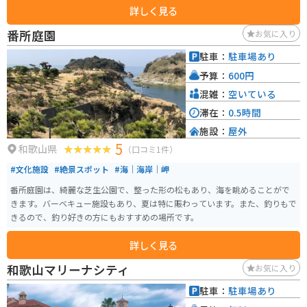
詳しく見る
た。 和歌山市は雑賀崎にある灯台で、夕日が絶景です。無人の灯台で広場
や、花が植えてあるところもあり、よく手入れされています。切り立った崖
番所庭園
お気に入り
の上にあり、老朽化した灯台ですが航行の目印としてしっかり役目を果たし
ています。紀伊水道を一望し、友ヶ島や淡路島、四国まで見る事ができます。
駐車：
駐車場あり
夕日と問わず、景色のよく見える日中、夜景もおすすめです。土日には灯台の
予算：
600円
隣にあるカフェ「Oceanたかのすセンター」が開いています。キャンプ場もあ
り、遠くの波の音を聞きながらゆったりする時間はとても贅沢に思われま
混雑：
空いている
す。 アクセスは、JR和歌山駅からバスで40分（雑賀崎遊園下車後、徒歩約15
滞在：
0.5時間
分）または南海和歌山市駅からバスで40分の位置にあります。また、和歌山I
施設：
屋外
Cから車で約25分の距離にあり、駐車場も完備されています。
5
和歌山県
（口コミ1件）
#文化施設
#絶景スポット
#海｜海岸｜岬
番所庭園は、綺麗な芝生公園で、整った形の松もあり、海を眺めることがで
きます。バーベキュー施設もあり、夏は特に賑わっています。また、釣りもで
きるので、釣り好きの方にもおすすめの場所です。
詳しく見る
和歌山マリーナシティ
お気に入り
駐車：
駐車場あり