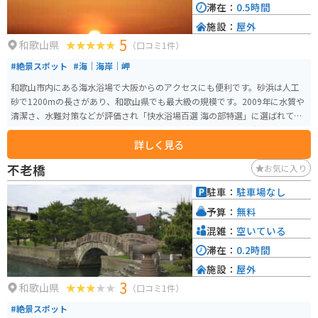
滞在：
0.5時間
施設：
屋外
5
和歌山県
（口コミ1件）
#絶景スポット
#海｜海岸｜岬
和歌山市内にある海水浴場で大阪からのアクセスにも便利です。砂浜は人工
砂で1200mの長さがあり、和歌山県でも最大級の規模です。2009年に水質や
清潔さ、水難対策などが評価され「快水浴場百選 海の部特選」に選ばれてい
ます。 万葉集に詠まれた景勝地である和歌の浦にあり、施設も充実していま
詳しく見る
す。駐車場は17時までで有料です。
不老橋
お気に入り
駐車：
駐車場なし
予算：
無料
混雑：
空いている
滞在：
0.2時間
施設：
屋外
3
和歌山県
（口コミ1件）
#絶景スポット