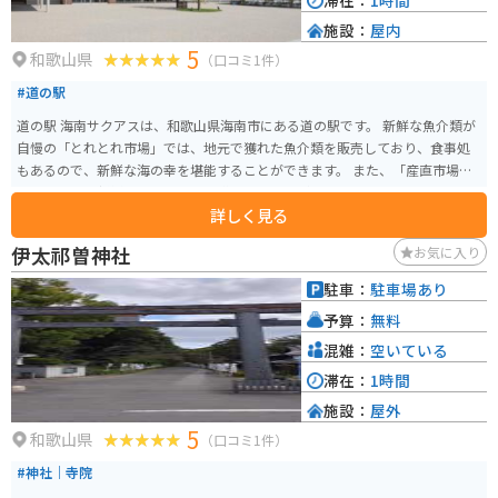
滞在：
1時間
施設：
屋内
5
和歌山県
（口コミ1件）
#道の駅
道の駅 海南サクアスは、和歌山県海南市にある道の駅です。 新鮮な魚介類が
自慢の「とれとれ市場」では、地元で獲れた魚介類を販売しており、食事処
もあるので、新鮮な海の幸を堪能することができます。 また、「産直市場」
では地元産の新鮮な野菜や果物を購入することができます。 バイクで訪れる
詳しく見る
場合、道の駅には広い駐車場が完備されているので安心です。 和歌山県は海
岸線が続く道が多く、ツーリングにも最適なエリアなので、休憩場所として
伊太祁曽神社
お気に入り
利用するのも良いでしょう。 周辺には、和歌山ラーメンが有名なお店や、海
を見ながら食事ができるカフェなどもあります。 道の駅 海南サクアスは、地
駐車：
駐車場あり
元の特産品やグルメを楽しむことができる、観光におすすめのスポットで
予算：
無料
す。
混雑：
空いている
滞在：
1時間
施設：
屋外
5
和歌山県
（口コミ1件）
#神社｜寺院