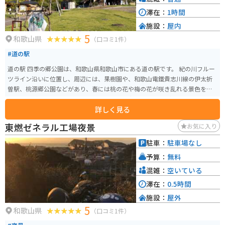
景や自然の美しさを楽しむことができます。
滞在：
1時間
施設：
屋内
5
和歌山県
（口コミ1件）
#道の駅
道の駅 四季の郷公園は、和歌山県和歌山市にある道の駅です。 紀の川フルー
ツライン沿いに位置し、周辺には、果樹園や、和歌山電鐵貴志川線の伊太祈
曽駅、桃源郷公園などがあり、春には桃の花や梅の花が咲き乱れる景色を楽
しむことができます。 道の駅には、地元産の新鮮な農産物が販売されている
詳しく見る
直売所や、和歌山ラーメンや、地元産の果物を使ったスイーツなどが楽しめ
るレストランがあります。 バイクツーリングで訪れる場合、道の駅の駐車場
東燃ゼネラル工場夜景
お気に入り
は広く、休憩場所としても最適です。 また、道の駅には、観光案内所も併設
されているので、周辺の観光スポット情報も得ることができ、ツーリングの
駐車：
駐車場なし
拠点としてもおすすめです。
予算：
無料
混雑：
空いている
滞在：
0.5時間
施設：
屋外
5
和歌山県
（口コミ1件）