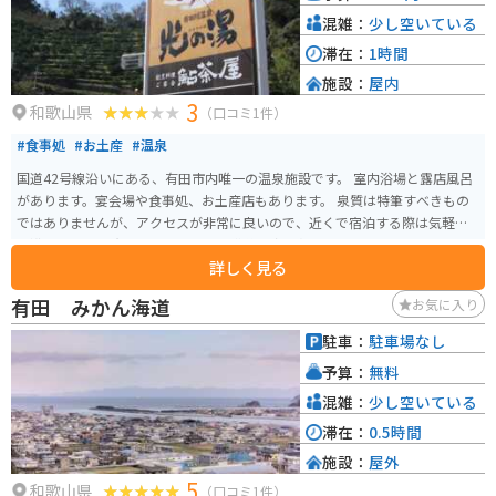
混雑：
少し空いている
滞在：
1時間
施設：
屋内
3
和歌山県
（口コミ1件）
#食事処
#お土産
#温泉
国道42号線沿いにある、有田市内唯一の温泉施設です。 室内浴場と露店風呂
があります。宴会場や食事処、お土産店もあります。 泉質は特筆すべきもの
ではありませんが、アクセスが非常に良いので、近くで宿泊する際は気軽に
入浴できます。 有田川対面の山々や背後は段々畑のみかん山で、シーズンは
詳しく見る
壮観な景色も楽しめます。
有田 みかん海道
お気に入り
駐車：
駐車場なし
予算：
無料
混雑：
少し空いている
滞在：
0.5時間
施設：
屋外
5
和歌山県
（口コミ1件）