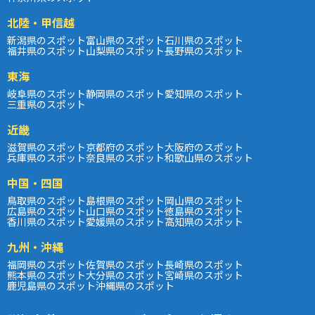
北陸・甲信越
新潟県のスポット
富山県のスポット
石川県のスポット
福井県のスポット
山梨県のスポット
長野県のスポット
東海
岐阜県のスポット
静岡県のスポット
愛知県のスポット
三重県のスポット
近畿
滋賀県のスポット
京都府のスポット
大阪府のスポット
兵庫県のスポット
奈良県のスポット
和歌山県のスポット
中国・四国
鳥取県のスポット
島根県のスポット
岡山県のスポット
広島県のスポット
山口県のスポット
徳島県のスポット
香川県のスポット
愛媛県のスポット
高知県のスポット
九州・沖縄
福岡県のスポット
佐賀県のスポット
長崎県のスポット
熊本県のスポット
大分県のスポット
宮崎県のスポット
鹿児島県のスポット
沖縄県のスポット