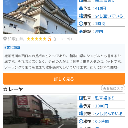
駐車：
駐車場あり
予算：
410円
混雑：
少し空いている
滞在：
1時間
施設：
屋内
5
和歌山県
（口コミ1件）
#文化施設
紀州徳川の西日本の拠点のひとつであり、和歌山県のシンボルとも言えるお
城です。それほど広くなく、近所の人がよく散歩に来る人気のスポットです。
ツーリングで来ても城まで散歩感覚で歩いていけます。近くに無料で開放さ
れている動物園もあり、1人でも楽しめる場所です。
詳しく見る
カレーヤ
お気に入り
駐車：
駐車場あり
予算：
1000円
混雑：
少し混んでいる
滞在：
0.5時間