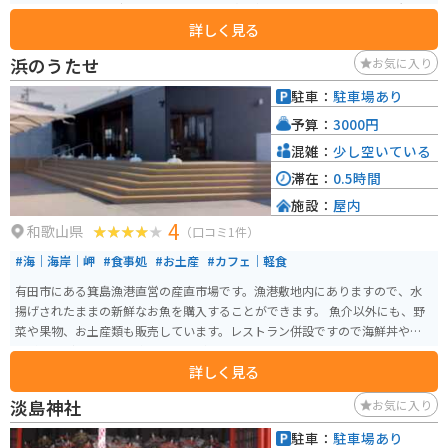
にしたユニークなデザインで、思わず写真を撮りたくなる可愛らしい外観も
詳しく見る
魅力です。 駅構内には「たまカフェ」やお土産ショップがあり、猫をテーマ
にしたスイーツやグッズを楽しめます。ホームには小さな神社もあり、見ど
浜のうたせ
お気に入り
ころがコンパクトにまとまっているため短時間でも満喫できます。 バイクで
訪れる場合は専用駐車場がないため周辺の駐車場を利用し徒歩でアクセスす
駐車：
駐車場あり
る形になります。ローカル線ののどかな雰囲気とともに楽しめる、ツーリン
予算：
3000円
グの立ち寄りにもぴったりのスポットです。
混雑：
少し空いている
滞在：
0.5時間
施設：
屋内
4
和歌山県
（口コミ1件）
#海｜海岸｜岬
#食事処
#お土産
#カフェ｜軽食
有田市にある箕島漁港直営の産直市場です。漁港敷地内にありますので、水
揚げされたままの新鮮なお魚を購入することができます。 魚介以外にも、野
菜や果物、お土産類も販売しています。レストラン併設ですので海鮮丼やお
魚料理などをメインに楽しむことができます。
詳しく見る
淡島神社
お気に入り
駐車：
駐車場あり