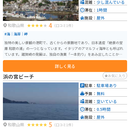
混雑：
少し混んでいる
滞在：
1時間
施設：
屋外
4
和歌山県
（口コミ1件）
#海｜海岸｜岬
独特の美しい景観の港町で、古くからの景勝地であり、日本遺産「絶景の宝
庫 和歌の浦」の一つとなっています。イタリアのアマルフィ海岸とも呼ばれ
ています。雑賀崎の発展は、独自の漁業「一本釣り」をあみ出したことから
始まりました。 雑賀崎の町並みは、ノスタルジックな風情が感じられます。
詳しく見る
斜面に密集する家々の独特な景観は、船の様子を家から見守るためという説
もあります。複雑な路地や階段、洗い場や井戸などを見ていると、懐かしい
浜の宮ビーチ
お気に入り
漁村の生活文化を感じることができます。 この付近は急カーブや急登、狭路
などがありますので、ツーリングはなるべく速度を落として安全運転を心が
駐車：
駐車場あり
けてください。景色は抜群です。
予算：
無料
混雑：
空いている
滞在：
0.5時間
施設：
屋外
5
和歌山県
（口コミ1件）