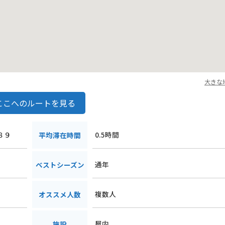
大きな
ここへのルートを見る
８９
0.5時間
平均滞在時間
通年
ベストシーズン
複数人
オススメ人数
屋内
施設