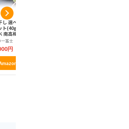
干し 選べるお試し
[正紀屋] 紀州南高梅
天然生活 
ト(40g×4) 食べ
紫蘇せんべい 極み
つ南高梅干し 
べ 南高梅 減塩 一
梅せんべい 和歌山土
訳あり 大容
士 紀州南高梅 国
産 煎餅 個包装 和菓
塩分8％ と
の一冨士
正紀屋
天然生活
 和歌山県産 低塩
子 ギフト お中元 お
肉 フルーテ
000円
2,598円
2,980円
 ポスト投函 メー
歳暮 1枚×24袋
熟 和歌山県
便 グルメ お弁当
粒 柔らかい
にぎり 健康 食品
すい 塩分補
Amazonで見る
Amazonで見る
Amazo
気 うめぼし ギフ
 手土産 プレゼン
 お取り寄せ 熱中
対策 家庭用 贈答