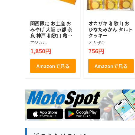
関西限定 お土産 お
オカザキ 和歌山 お
みやげ 大阪 京都 奈
ひなたみかん タルト
良 神戸 和歌山 亀田
クッキー
の柿の種 ピーナッツ
アジカル
オカザキ
入り 180g 16袋入り
1,850円
756円
（４種類×４袋）
Amazonで見る
Amazonで見る