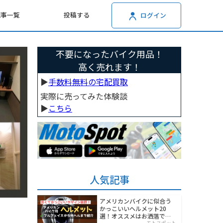
記事一覧
投稿する
ログイン
不要になったバイク用品！
高く売れます！
▶︎
手数料無料の宅配買取
実際に売ってみた体験談
▶︎
こちら
人気記事
アメリカンバイクに似合う
かっこいいヘルメット20
選！オススメはお洒落でワ
モトスポット