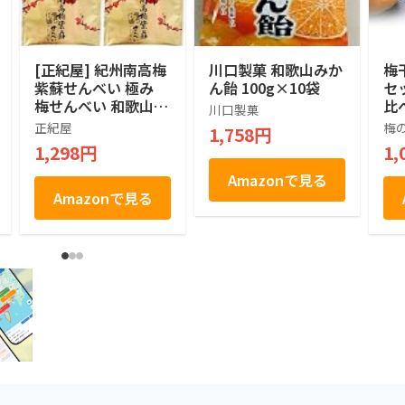
[正紀屋] 紀州南高梅
川口製菓 和歌山みか
梅
紫蘇せんべい 極み
ん飴 100g×10袋
セッ
梅せんべい 和歌山土
比
川口製菓
産 煎餅 個包装 和菓
冨
正紀屋
梅
1,758円
子 ギフト お中元 お
産
1,298円
1,
歳暮 1枚×8袋
分
ル
Amazonで見る
お
Amazonで見る
人
ト
ト
症