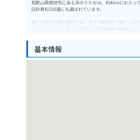
和歌山県御坊市にある浜のうたせは、約4kmにわたっ
白砂青松100選にも選ばれています。
夏には海水浴場が開設され、多くの観光客で賑わいま
ことができます。また、周辺には宿泊施設や飲食店な
バイクで訪れる場合は、海岸線沿いを走る国道42号線
基本情報
駐車場も完備されているので安心です。