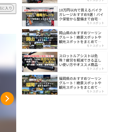
イルド
気に入り
10万円以内で買えるバイク
ガレージおすすめ9選！バイ
ク保管から整備まで自宅で
楽々
モトスポット
岡山県のおすすめツーリン
グルート！絶景スポットや
観光スポットをまとめて紹
介
モトスポット
スロットルアシストは危
険？疲労を軽減できる正し
い使い方やオススメ商品を
紹介
モトスポット
福岡県のおすすめツーリン
グルート！絶景スポットや
観光スポットをまとめて紹
介
モトスポット