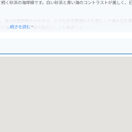
て続く砂浜の海岸線です。白い砂浜と青い海のコントラストが美しく、
す。波は比較的穏やかなので、小さなお子様連れでも安心して海水浴を
...続きを読む
ども充実しており、観光拠点としても最適です。
を走ると、風を感じながら快適なツーリングを楽しむことができます。