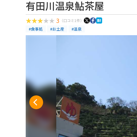
有田川温泉鮎茶屋
3
（口コミ1件）
#食事処
#お土産
#温泉