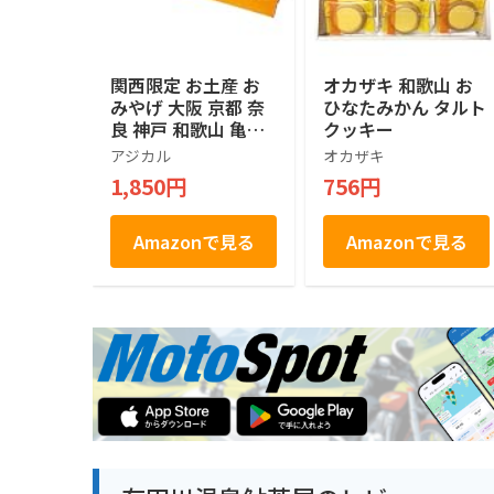
関西限定 お土産 お
オカザキ 和歌山 お
みやげ 大阪 京都 奈
ひなたみかん タルト
良 神戸 和歌山 亀田
クッキー
の柿の種 ピーナッツ
アジカル
オカザキ
入り 180g 16袋入り
1,850円
756円
（４種類×４袋）
Amazonで見る
Amazonで見る