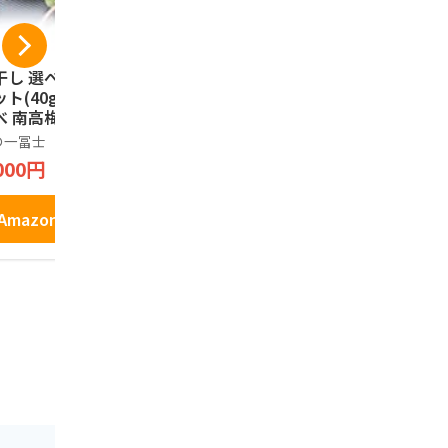
干し 選べるお試し
[正紀屋] 紀州南高梅
天然生活 
ト(40g×4) 食べ
紫蘇せんべい 極み
つ南高梅干し 
べ 南高梅 減塩 一
梅せんべい 和歌山土
訳あり 大容
士 紀州南高梅 国
産 煎餅 個包装 和菓
塩分8％ と
の一冨士
正紀屋
天然生活
 和歌山県産 低塩
子 ギフト お中元 お
肉 フルーテ
000円
2,598円
2,980円
 ポスト投函 メー
歳暮 1枚×24袋
熟 和歌山県
便 グルメ お弁当
粒 柔らかい
にぎり 健康 食品
すい 塩分補
Amazonで見る
Amazonで見る
Amazo
気 うめぼし ギフ
 手土産 プレゼン
 お取り寄せ 熱中
対策 家庭用 贈答