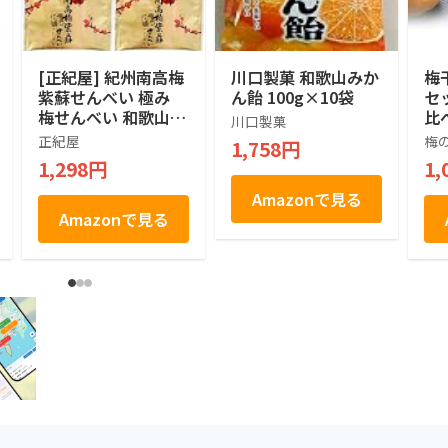
[正紀屋] 紀州南高梅
川口製菓 和歌山みか
梅
紫蘇せんべい 極み
ん飴 100g×10袋
セッ
梅せんべい 和歌山土
比
川口製菓
産 煎餅 個包装 和菓
冨
正紀屋
梅
1,758円
子 ギフト お中元 お
産
1,298円
1,
歳暮 1枚×8袋
分
ル
Amazonで見る
お
Amazonで見る
人
ト
ト
症