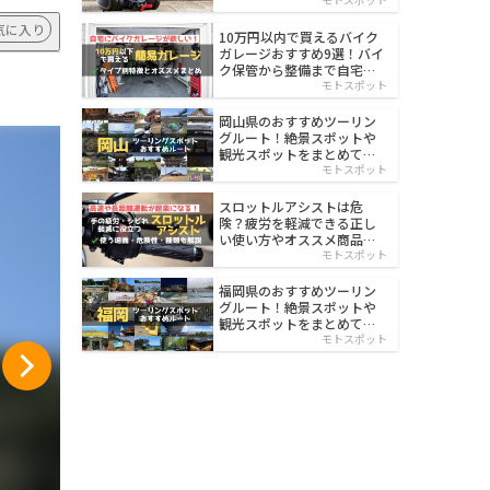
イルド
気に入り
10万円以内で買えるバイク
ガレージおすすめ9選！バイ
ク保管から整備まで自宅で
楽々
モトスポット
岡山県のおすすめツーリン
グルート！絶景スポットや
観光スポットをまとめて紹
介
モトスポット
スロットルアシストは危
険？疲労を軽減できる正し
い使い方やオススメ商品を
紹介
モトスポット
福岡県のおすすめツーリン
グルート！絶景スポットや
観光スポットをまとめて紹
介
モトスポット