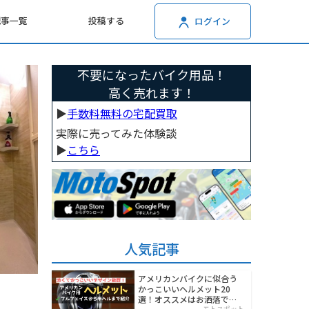
記事一覧
投稿する
ログイン
不要になったバイク用品！
高く売れます！
▶︎
手数料無料の宅配買取
実際に売ってみた体験談
▶︎
こちら
人気記事
アメリカンバイクに似合う
かっこいいヘルメット20
選！オススメはお洒落でワ
モトスポット