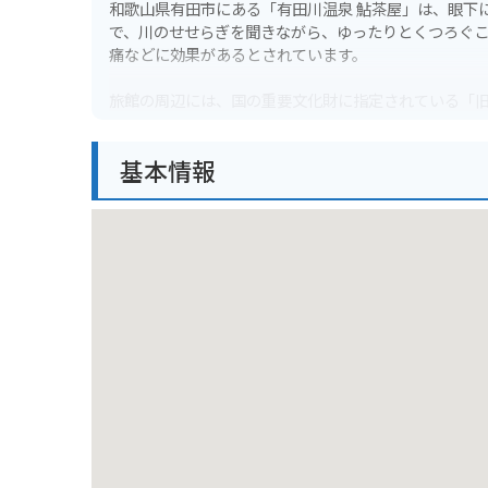
和歌山県有田市にある「有田川温泉 鮎茶屋」は、眼下
で、川のせせらぎを聞きながら、ゆったりとくつろぐこ
痛などに効果があるとされています。
旅館の周辺には、国の重要文化財に指定されている「旧
ク」など、観光スポットも充実しています。バイクで訪
インディングロードは、景色も良く、ツーリングに最
基本情報