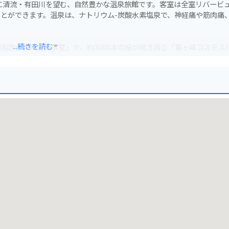
に清流・有田川を望む、自然豊かな温泉旅館です。客室は全室リバービ
とができます。温泉は、ナトリウム-炭酸水素塩泉で、神経痛や筋肉痛
...続きを読む
和歌山県議会議事堂」や、約3000本の桜が咲き誇る「鷲ヶ峰コスモス
れる場合は、有田川沿いを走る国道480号線がおすすめです。山間部を
適です。旅館には無料駐車場も完備されています。