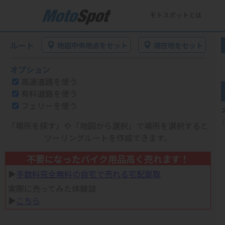
モトスポットとは
ルート
地図中央地点をセット
現在地をセット
オプション
高速道路を使う
有料道路を使う
フェリーを使う
「場所を探す」や「地図から選択」で場所を選択すると
ツーリングルートを作成できます。
不要になったバイク用品高く売れます！
▶︎
手数料完全無料の自宅で売れる宅配買取
実際に売ってみた体験談
▶︎
こちら