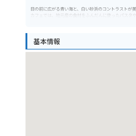
目の前に広がる青い海と、白い砂浜のコントラストが
カフェでは、地元産の食材をふんだんに使ったパスタ
周辺には、海水浴やマリンスポーツを楽しめるスポッ
また、駐車場も完備されているので、車でのアクセス
基本情報
バイクで訪れる場合、海岸線沿いを走る爽快なツーリ
潮風を感じながら、カフェでゆっくりと過ごすのはい