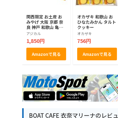
関西限定 お土産 お
オカザキ 和歌山 お
みやげ 大阪 京都 奈
ひなたみかん タルト
良 神戸 和歌山 亀田
クッキー
の柿の種 ピーナッツ
アジカル
オカザキ
入り 180g 16袋入り
1,850円
756円
（４種類×４袋）
Amazonで見る
Amazonで見る
BOAT CAFE 衣奈マリーナのレビ