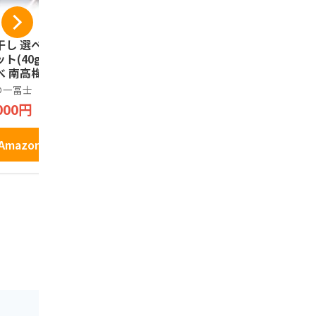
干し 選べるお試し
[正紀屋] 紀州南高梅
天然生活 
ト(40g×4) 食べ
紫蘇せんべい 極み
つ南高梅干し 
べ 南高梅 減塩 一
梅せんべい 和歌山土
訳あり 大容
士 紀州南高梅 国
産 煎餅 個包装 和菓
塩分8％ と
の一冨士
正紀屋
天然生活
 和歌山県産 低塩
子 ギフト お中元 お
肉 フルーテ
000円
2,598円
2,980円
 ポスト投函 メー
歳暮 1枚×24袋
熟 和歌山県
便 グルメ お弁当
粒 柔らかい
にぎり 健康 食品
すい 塩分補
Amazonで見る
Amazonで見る
Amazo
気 うめぼし ギフ
 手土産 プレゼン
 お取り寄せ 熱中
対策 家庭用 贈答