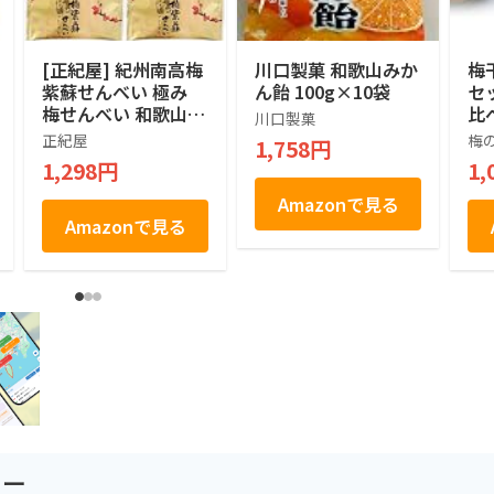
[正紀屋] 紀州南高梅
川口製菓 和歌山みか
梅
紫蘇せんべい 極み
ん飴 100g×10袋
セッ
梅せんべい 和歌山土
比
川口製菓
産 煎餅 個包装 和菓
冨
正紀屋
梅
1,758円
子 ギフト お中元 お
産
1,298円
1,
歳暮 1枚×8袋
分
ル
Amazonで見る
お
Amazonで見る
人
ト
ト
症
ュー