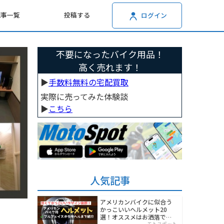
記事一覧
投稿する
ログイン
不要になったバイク用品！
高く売れます！
▶︎
手数料無料の宅配買取
実際に売ってみた体験談
▶︎
こちら
人気記事
アメリカンバイクに似合う
かっこいいヘルメット20
選！オススメはお洒落でワ
モトスポット