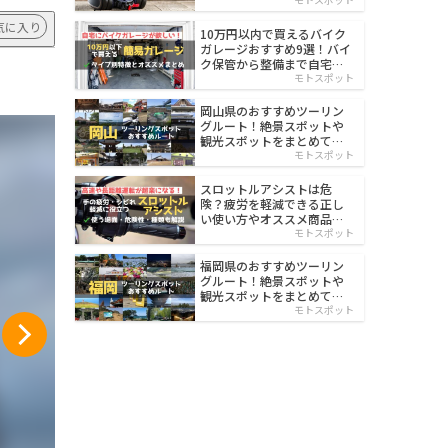
イルド
気に入り
10万円以内で買えるバイク
ガレージおすすめ9選！バイ
ク保管から整備まで自宅で
楽々
モトスポット
岡山県のおすすめツーリン
グルート！絶景スポットや
観光スポットをまとめて紹
介
モトスポット
スロットルアシストは危
険？疲労を軽減できる正し
い使い方やオススメ商品を
紹介
モトスポット
福岡県のおすすめツーリン
グルート！絶景スポットや
観光スポットをまとめて紹
介
モトスポット