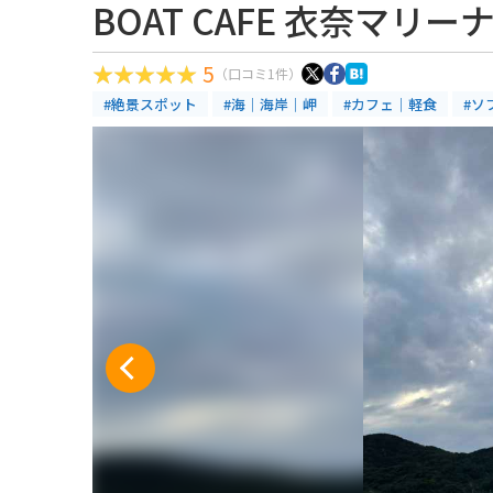
BOAT CAFE 衣奈マリー
5
（口コミ1件）
#絶景スポット
#海｜海岸｜岬
#カフェ｜軽食
#ソ