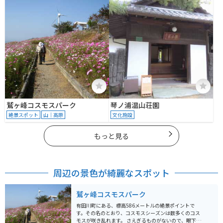
鷲ヶ峰コスモスパーク
琴ノ浦温山荘園
絶景スポット
山｜高原
文化施設
もっと見る
周辺の景色が綺麗なスポット
鷲ヶ峰コスモスパーク
有田川町にある、標高586メートルの絶景ポイントで
す。その名のとおり、コスモスシーズンは数多くのコス
モスが咲き乱れます。 さえぎるものがないので、眼下の