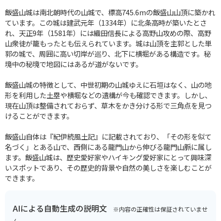
飯盛山城は南北朝時代の山城で、標高745.6mの飯盛山山頂に築かれ
ています。この城は建武元年（1334年）に北条高時が築いたとさ
れ、天正9年（1581年）には織田信長による高野山攻めの際、高野
山衆徒が籠もったとも伝えられています。城は山頂を主郭とした単
郭の城で、周囲に高い切岸が巡り、北下に横堀がある構造です。秘
境中の秘境で地図にはあるが道がないです。
飯盛山城の特徴として、中世初期の山城ゆえに石垣はなく、山の地
形を利用した土塁や横堀などの遺構が今も確認できます。しかし、
現在山頂は整備されておらず、草木をかき分ける形で三角点を見つ
けることができます。
飯盛山自体は『紀伊続風土記』に記載されており、「その形を似て
名づく」とある山で、西側にある龍門山から伸びる龍門山脈に属し
ます。飯盛山城は、歴史愛好家やハイキング愛好家にとって興味深
いスポットであり、その歴史的背景や自然の美しさを楽しむことが
できます。
AIによる自動生成の説明文
※内容の正確性は保証されていませ
ん。