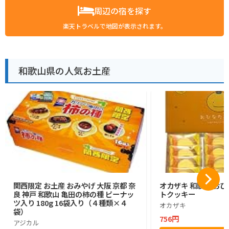
周辺の宿を探す
楽天トラベルで地図が表示されます。
和歌山県の人気お土産
関西限定 お土産 おみやげ 大阪 京都 奈
オカザキ 和歌山 おひ
良 神戸 和歌山 亀田の柿の種 ピーナッ
トクッキー
ツ入り 180g 16袋入り（４種類×４
オカザキ
袋）
756円
アジカル