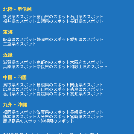
北陸・甲信越
新潟県のスポット
富山県のスポット
石川県のスポット
福井県のスポット
山梨県のスポット
長野県のスポット
東海
岐阜県のスポット
静岡県のスポット
愛知県のスポット
三重県のスポット
近畿
滋賀県のスポット
京都府のスポット
大阪府のスポット
兵庫県のスポット
奈良県のスポット
和歌山県のスポット
中国・四国
鳥取県のスポット
島根県のスポット
岡山県のスポット
広島県のスポット
山口県のスポット
徳島県のスポット
香川県のスポット
愛媛県のスポット
高知県のスポット
九州・沖縄
福岡県のスポット
佐賀県のスポット
長崎県のスポット
熊本県のスポット
大分県のスポット
宮崎県のスポット
鹿児島県のスポット
沖縄県のスポット