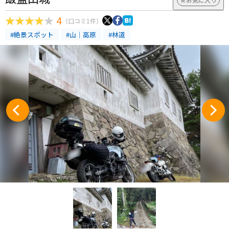
4
（口コミ1件）
#絶景スポット
#山｜高原
#林道