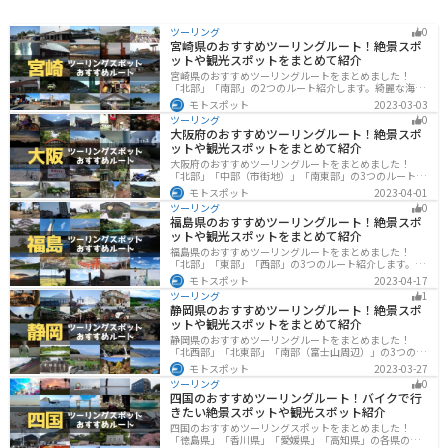
ツーリング
0
宮崎県のおすすめツーリングルート！絶景スポ
ットや観光スポットをまとめて紹介
宮崎県のおすすめツーリングルートをまとめました！
「北部」「南部」の2つのルート紹介します。綺麗な海岸
線が特徴的な海・自然豊かな山・趣のある神社を満喫す
モトスポット
2023-03-03
るツーリングができます。バイクで宮崎県にツーリング
ツーリング
0
に行く際は参考にしてください。
大阪府のおすすめツーリングルート！絶景スポ
ットや観光スポットをまとめて紹介
大阪府のおすすめツーリングルートをまとめました！
「北部」「中部（市街地）」「南東部」の3つのルート紹
介します。歴史と近代が融合した魅力的なエリアで様々
モトスポット
2023-04-01
な楽しみ方ができます。バイクで大阪府にツーリングに
ツーリング
0
行く際は参考にしてください。
福島県のおすすめツーリングルート！絶景スポ
ットや観光スポットをまとめて紹介
福島県のおすすめツーリングルートをまとめました！
「北部」「東部」「西部」の3つのルート紹介します。内
陸部には山々が連なり、海岸線は太平洋に面してるので
モトスポット
2023-04-17
観光スポットが多数あります。バイクで福島県にツーリ
ツーリング
1
ングに行く際は参考にしてください。
静岡県のおすすめツーリングルート！絶景スポ
ットや観光スポットをまとめて紹介
静岡県のおすすめツーリングルートをまとめました！
「北西部」「北東部」「南部（富士山周辺）」の3つのル
ート紹介します。富士山を中心に自然豊かな景色や食事
モトスポット
2023-03-27
を楽しめるスポットが多数あります。バイクで静岡県に
ツーリング
0
ツーリングに行く際は参考にしてください。
四国のおすすめツーリングルート！バイクで行
きたい絶景スポットや観光スポット紹介
四国のおすすめツーリングスポットをまとめました！
「徳島県」「香川県」「愛媛県」「高知県」の各県の観