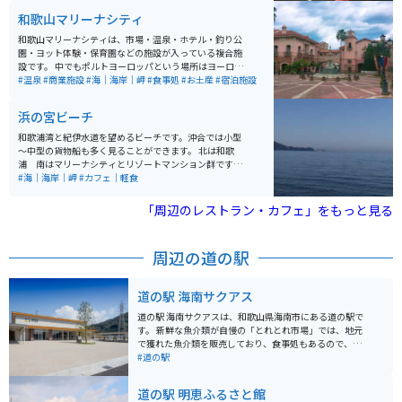
ターが多いのも納得です。 観光ついでに立ち寄るには最
和歌山マリーナシティ
適な場所で、近隣には自然の絶景も多く、移動時にはバ
イクでのツーリングを楽しむのも良いでしょう。駐車場
和歌山マリーナシティは、市場・温泉・ホテル・釣り公
も用意されており、サクッと入店できます。ぜひ、和歌
園・ヨット体験・保育園などの施設が入っている複合施
山の美味しいラーメンを味わいに訪れてみてください！
設です。 中でもポルトヨーロッパという場所はヨーロッ
パの街並みをイメージしており、SNSでも写真映えす
#温泉
#商業施設
#海｜海岸｜岬
#食事処
#お土産
#宿泊施設
る！と有名なスポットで人気があります。マリーナシテ
ィは1つの街のような場所で、1日中楽しめます。
浜の宮ビーチ
和歌浦湾と紀伊水道を望めるビーチです。沖合では小型
～中型の貨物船も多く見ることができます。 北は和歌
浦 南はマリーナシティとリゾートマンション群です。
紀伊水道に沈む夕日がきれいな場所でもあります。 夏は
#海｜海岸｜岬
#カフェ｜軽食
海水浴とサーフィンで賑わいます。軽食等のお店もあり
ます。（季節営業）
「周辺のレストラン・カフェ」をもっと見る
周辺の道の駅
道の駅 海南サクアス
道の駅 海南サクアスは、和歌山県海南市にある道の駅で
す。 新鮮な魚介類が自慢の「とれとれ市場」では、地元
で獲れた魚介類を販売しており、食事処もあるので、新
鮮な海の幸を堪能することができます。 また、「産直市
#道の駅
場」では地元産の新鮮な野菜や果物を購入することがで
きます。 バイクで訪れる場合、道の駅には広い駐車場が
道の駅 明恵ふるさと館
完備されているので安心です。 和歌山県は海岸線が続く