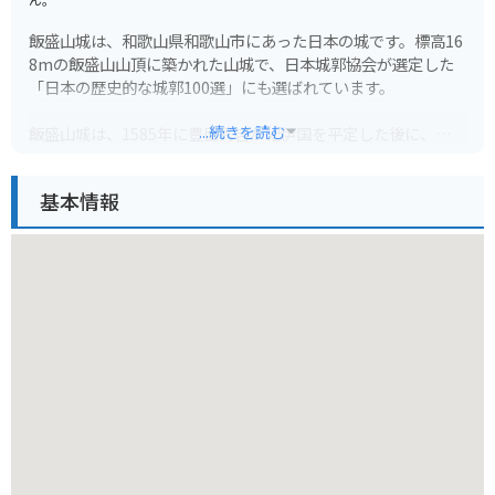
飯盛山城は、和歌山県和歌山市にあった日本の城です。標高16
8mの飯盛山山頂に築かれた山城で、日本城郭協会が選定した
「日本の歴史的な城郭100選」にも選ばれています。
...続きを読む
飯盛山城は、1585年に豊臣秀吉が紀伊国を平定した後に、家臣
の桑山重晴に命じて築城させました。その後、浅野家、徳川家
と城主は変遷し、明治時代初頭に廃城となりました。
基本情報
現在も石垣や堀などの遺構が残っており、山頂からは和歌山市
街や紀淡海峡を一望できます。ハイキングコースも整備されて
おり、歴史を感じながら自然を楽しむことができます。
バイクで行く場合は、山頂まで行くことはできません。麓に駐
車場があるので、そこにバイクを停めてハイキングする必要が
あります。道中はカーブが多いため、運転には注意が必要で
す。