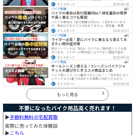
に不安を感じていませんか？実は安全に運転するには、
モトスポット
2024-09-18
走行条件や注意点を正しく理解することが大切です。高
バイク知識
0
速道路でも安全にバイクの運転を楽しむ方法を紹介しま
バイクの寿命は走行距離何㎞？排気量別の限界
す！
や長く乗るコツも解説
バイクの寿命は「走行距離10万km」と言われています
が、寿命はそれだけでは決まりません。排気量・車種・
日々のメンテナンス・保管状態などでも大きく変わりま
モトスポット
2024-10-17
す。この記事ではバイクの寿命について解説します。ま
バイク知識
0
た、寿命を延ばす方法も解説するので、今のバイクに長
ライダー必見！夏にバイクに乗るなら覚えてお
く乗りたい人は参考にしてください。
きたい熱中症対策
夏のツーリングは「爽快」だけでなく熱中症リスクも高
まります。ライダーが熱中症になりやすい理由や症状、
危険性、そして安全に楽しむための対策を徹底解説。夏
モトスポット
2025-08-26
用ウェア・水分補給・休憩ポイントの工夫など、猛暑で
バイク用品
0
も快適に走るコツを紹介します。
オールシーズン使える！3シーズンバイクジャ
ケットの選び方とオススメ商品まとめ
バイク用ジャケット1着持つならこれ！！！年中使えるジ
ャケットなら1着でほぼ全ての季節に対応できるので、出
費も抑えられます。真夏や真冬など極端な季節に乗る場
モトスポット
2024-05-18
合は専用ジャケットがあるとより快適になるのでツーリ
ングスタイルに合わせて検討してください。
もっと見る
不要になったバイク用品高く売れます！
▶︎
手数料無料の宅配買取
実際に売ってみた体験談
▶︎
こちら