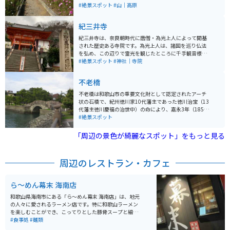
有田川流域や有田、湯浅方面から遠く淡路島から四国ま
#絶景スポット
#山｜高原
で見渡せます。 有田インターチェンジから30分ほどです
が、道中の山道は対向困難な場所もありますので、ご注
紀三井寺
意ください。 頂上には売店や販売機はありません。かつ
ては風車がシンボルでしたが、今は撤去されています。
紀三井寺は、奈良朝時代に唐僧・為光上人によって開基
された歴史ある寺院です。為光上人は、諸国を巡り仏法
を弘め、この辺りで霊光を観じたところに千手観音様の
像を見いだし、十一面観世音菩薩像を刻んでこの地に建
#絶景スポット
#神社｜寺院
てられたという伝説があります。 春には早咲き桜が美し
いことで知られ、観光地としても有名です。また、境内
不老橋
からは和歌の浦や淡路島などを見渡せ、古来の文人墨客
にも憧れられ、多くの詩歌や俳諧、絵画にも描かれてい
不老橋は和歌山市の重要文化財として認定されたアーチ
ます。
状の石橋で、紀州徳川家10代藩主であった徳川治宝（13
代藩主徳川慶福の治世中）の命により、嘉永3年（1850
年）に着工し、翌4年（1851年）に完成しました。 この
#絶景スポット
橋は、徳川家康を祀る東照宮の祭礼である和歌祭の時
に、徳川家や東照宮関係者が御旅所に向かう「お成り
「周辺の景色が綺麗なスポット」をもっと見る
道」に架けられたものです。橋台のアーチ部分は肥後熊
本の石工集団による施工、勾欄部分は湯浅の石工石屋忠
兵衛の製作であると推定されています。勾欄部分には雲
周辺のレストラン・カフェ
を文様化したレリーフが見られ、江戸時代のアーチ型石
橋は九州地方以外では珍しく、特に勾欄部分の彫刻が優
れています。 保存のため補修工事はなされていますが、
ら～めん幕末 海南店
現役です。すごく短い橋です。なお、すぐ隣には「新 不
老橋」が架かっています。そちらは車バイク通行できま
和歌山県海南市にある「ら～めん幕末 海南店」は、地元
す。
の人々に愛されるラーメン店です。特に和歌山ラーメン
を楽しむことができ、こってりとした豚骨スープと細麺
の絶妙なバランスが特徴です。メニューには、チャーシ
#食事処
#麺類
ューやネギ、のりなどトッピングも豊富に揃い、リピー