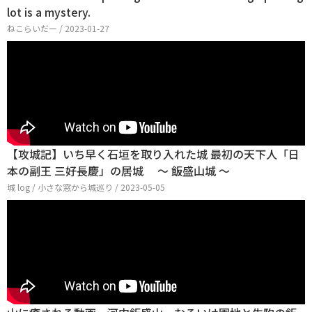
lot is a mystery.
ねこらいだー / 2023-01-27
【攻城記】いち早く石垣を取り入れた城 最初の天下人「日
本の副王 三好長慶」の居城 〜 飯盛山城 〜
城 log / 小さな窓から城巡り / 2023-05-05