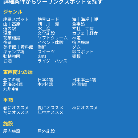
詳細条件からツーリングスポットを探す
ジャンル
絶景スポット
絶景ロード
海｜海岸｜岬
山｜高原
湖｜川｜滝
食事処
道の駅
お土産
神社｜寺院
温泉
文化施設
カフェ｜軽食
商業施設
ソフトクリーム
林道
夜景
イベント体験
宿泊施設
美術館｜資料館
海鮮
ダム
キャンプ場
スイーツ
珍スポット
動植物園
お肉
麺類
お酒
ライダーハウス
東西南北の端
全ての端
日本4端
日本本土4端
北海道4端
本州4端
四国4端
九州4端
季節
春にオススメ
夏にオススメ
秋にオススメ
冬にオススメ
年中オススメ
施設
屋内施設
屋外施設