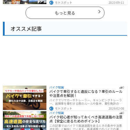
光地紹介します。自然豊かな山々や湖、温泉地が点在
モトスポット
2023-09-11
し、四季折々の景色を楽しめるスポットが多数ありま
す。バイクで四国にツーリングに行く際は参考にしてく
ださい。
もっと見る
オススメ記事
バイク知識
0
バイクで牽引すると違反になる？牽引のルール
や注意点を解説！
バイクでリヤカーやトレーラー、キャンピングトレーラ
ー、故障車を牽引する際のルールや条件、牽引免許の有
無、速度制限、必要な装備をわかりやすく解説。メリッ
モトスポット
2026-02-08
ト・デメリットや注意点も紹介し、安全にバイクの積載
バイク知識
0
力をアップする方法をまとめました。
バイク初心者が知っておくべき高速道路の注意
点【安全に走るためのポイント】
この記事ではバイクで高速道路を走るときの条件や注意
点を詳しく解説しています。高速道路でのバイクの運転