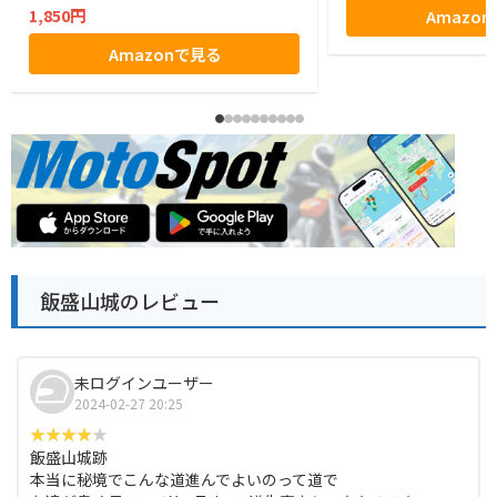
1,850円
Amazo
Amazonで見る
飯盛山城のレビュー
未ログインユーザー
2024-02-27 20:25
飯盛山城跡
本当に秘境でこんな道進んでよいのって道で