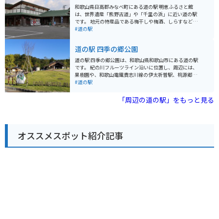
道が多く、ツーリングにも最適なエリアなので、休憩場
和歌山県日高郡みなべ町にある道の駅 明恵ふるさと館
所として利用するのも良いでしょう。 周辺には、和歌山
は、世界遺産「熊野古道」や「千里の浜」に近い道の駅
ラーメンが有名なお店や、海を見ながら食事ができるカ
です。 地元の特産品である梅干しや梅酒、しらすなどを
フェなどもあります。 道の駅 海南サクアスは、地元の特
販売しており、お土産選びに最適です。 レストランで
#道の駅
産品やグルメを楽しむことができる、観光におすすめの
は、地元産の食材を使った料理を楽しむことができま
スポットです。
す。 特に、梅を使った料理や、新鮮な魚介類を使った料
道の駅 四季の郷公園
理がおすすめです。 バイクで訪れる場合、駐車場も広く
停めやすいので安心です。 道の駅周辺には、美しい海岸
道の駅 四季の郷公園は、和歌山県和歌山市にある道の駅
線が続く「千里の浜」があり、ツーリングの休憩場所と
です。 紀の川フルーツライン沿いに位置し、周辺には、
しても最適です。 また、世界遺産「熊野古道」へのアク
果樹園や、和歌山電鐵貴志川線の伊太祈曽駅、桃源郷公
セスも良く、歴史を感じながらのツーリングも楽しめま
園などがあり、春には桃の花や梅の花が咲き乱れる景色
#道の駅
す。 周辺には、温泉施設もあるので、ゆっくりと観光を
を楽しむことができます。 道の駅には、地元産の新鮮な
楽しみたい方にもおすすめです。
農産物が販売されている直売所や、和歌山ラーメンや、
「周辺の道の駅」をもっと見る
地元産の果物を使ったスイーツなどが楽しめるレストラ
ンがあります。 バイクツーリングで訪れる場合、道の駅
の駐車場は広く、休憩場所としても最適です。 また、道
の駅には、観光案内所も併設されているので、周辺の観
オススメスポット紹介記事
光スポット情報も得ることができ、ツーリングの拠点と
してもおすすめです。