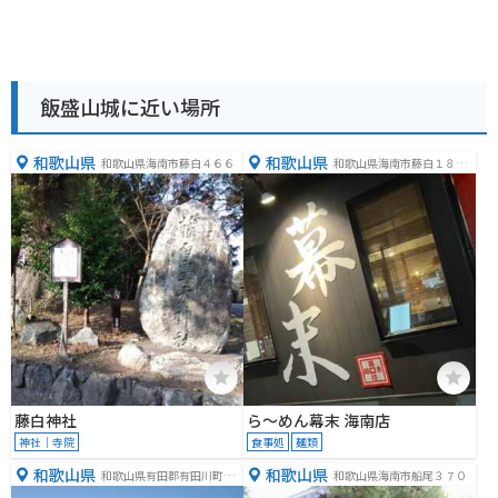
飯盛山城に近い場所
和歌山県
和歌山県
和歌山県海南市藤白４６６
和歌山県海南市藤白１８７
−１
藤白神社
ら～めん幕末 海南店
神社｜寺院
食事処
麺類
和歌山県
和歌山県
和歌山県有田郡有田川町長
和歌山県海南市船尾３７０
谷２４４−２