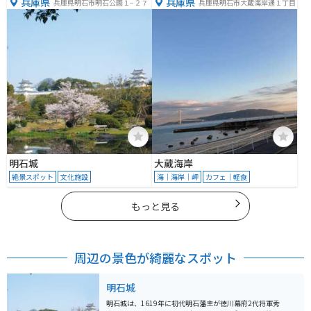
兵庫県
兵庫県
兵庫県明石市明石公園１−２７
兵庫県明石市大蔵海岸通１丁目
明石城
大蔵海岸
絶景スポット
文化施設
海｜海岸｜岬
カフェ｜軽食
もっと見る
周辺の景色が綺麗なスポット
明石城
明石城は、1619年に初代明石藩主が徳川幕府2代将軍秀