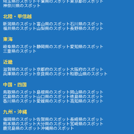
埼玉県のスポット
千葉県のスポット
東京都のスポット
神奈川県のスポット
北陸・甲信越
新潟県のスポット
富山県のスポット
石川県のスポット
福井県のスポット
山梨県のスポット
長野県のスポット
東海
岐阜県のスポット
静岡県のスポット
愛知県のスポット
三重県のスポット
近畿
滋賀県のスポット
京都府のスポット
大阪府のスポット
兵庫県のスポット
奈良県のスポット
和歌山県のスポット
中国・四国
鳥取県のスポット
島根県のスポット
岡山県のスポット
広島県のスポット
山口県のスポット
徳島県のスポット
香川県のスポット
愛媛県のスポット
高知県のスポット
九州・沖縄
福岡県のスポット
佐賀県のスポット
長崎県のスポット
熊本県のスポット
大分県のスポット
宮崎県のスポット
鹿児島県のスポット
沖縄県のスポット