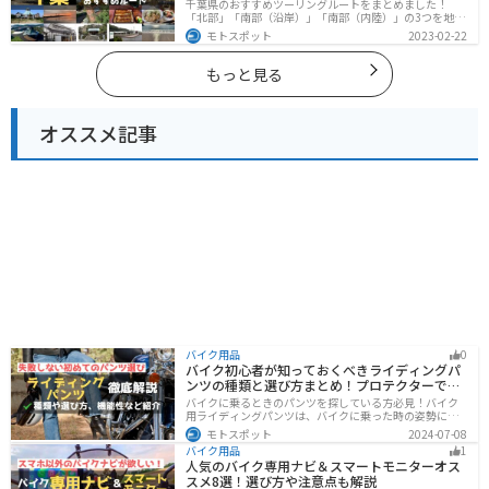
千葉県のおすすめツーリングルートをまとめました！
「北部」「南部（沿岸）」「南部（内陸）」の3つを地域
別で紹介します！千葉は首都圏からのアクセスも良く、
モトスポット
2023-02-22
海と山どちらも堪能できるのでツーリングには最適な場
所です。
もっと見る
オススメ記事
バイク用品
0
バイク初心者が知っておくべきライディングパ
ンツの種類と選び方まとめ！プロテクターで脚
を守ろう
バイクに乗るときのパンツを探している方必見！バイク
用ライディングパンツは、バイクに乗った時の姿勢に最
適化されているので快適にバイクに乗ることができま
モトスポット
2024-07-08
す。プロテクター内蔵で安全性も高くなります。この記事
バイク用品
1
ではパンツの選び方や種類など初心者が知っておくべき
人気のバイク専用ナビ＆スマートモニターオス
ことをまとめました。
スメ8選！選び方や注意点も解説