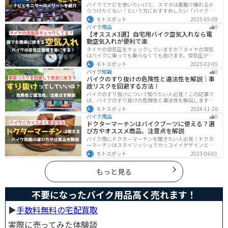
バイクでナビを使いたいけど、スマホは振動で壊れるか
らつけたくない！という方におすすめしたい「バイク専
用ナビ」と「スマートモニター」をまとめてご紹介しま
モトスポット
2025-05-09
す。専用ナビなら耐久性もあり、オフラインでも使える
バイク用品
0
ので安心です。スマートモニターは、スマホと連動させ
【オススメ3選】自宅用バイク空気入れなら電
てスマホの機能をそのまま利用できます。ドラレコや死
動空気入れが便利で楽
角警告、駐車場の振動検知など様々な便利機能も搭載さ
れています。
タイヤの空気圧をチェックしていますか？タイヤの空気
はバイクに乗っても乗らなくても抜けます。空気圧が下
がると走行性能・燃費・安全性に影響します。空気圧は
モトスポット
2023-02-05
常に自分で管理できるようにしておきましょう。楽に使
バイク知識
0
えるオススメ空気入れをまとめたので、参考にしてくだ
バイクのすり抜けの危険性と違法性を解説｜事
さい。
故リスクを回避する方法！
バイクのすり抜けについて知りたい人必見！この記事で
は、バイクのすり抜けの危険性と違法性を解説します。
実は、すり抜けによる事故のリスクは想像以上に高いで
モトスポット
2024-11-26
す。記事を参考にすり抜けのリスクを理解し、安全運転
バイク用品
0
に努めましょう。
ドクターマーチンはバイクブーツに使える？選
び方やオススメ商品、注意点を解説
バイク用にドクターマーチンを履きたい人必見！ドクタ
ーマーチンはスタイリッシュでカッコイイデザインと高
い機能性で快適なライディングが可能です。バイク用ブ
モトスポット
2023-06-01
ーツで選ぶべきポイントや注意点などまとめましたの
で、バイクブーツを探している人は参考にしてくださ
い。
もっと見る
不要になったバイク用品高く売れます！
▶︎
手数料無料の宅配買取
実際に売ってみた体験談