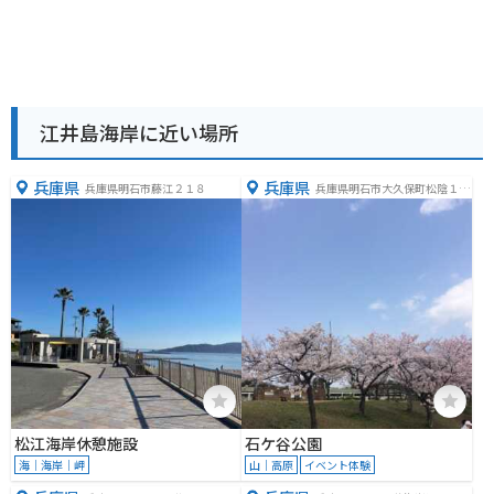
江井島海岸に近い場所
兵庫県
兵庫県
兵庫県明石市藤江２１８
兵庫県明石市大久保町松陰１１
２６−４７
松江海岸休憩施設
石ケ谷公園
海｜海岸｜岬
山｜高原
イベント体験