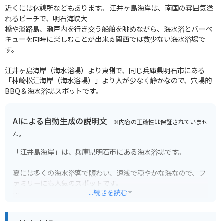
近くには休憩所などもあります。 江井ヶ島海岸は、南国の雰囲気溢
れるビーチで、明石海峡大
橋や淡路島、瀬戸内を行き交う船舶を眺めながら、海水浴とバーベ
キューを同時に楽しむことが出来る関西では数少ない海水浴場で
す。
江井ヶ島海岸（海水浴場）より東側で、同じ兵庫県明石市にある
「林崎松江海岸（海水浴場）」より人が少なく静かなので、穴場的
BBQ＆海水浴場スポットです。
AIによる自動生成の説明文
※内容の正確性は保証されていませ
ん。
「江井島海岸」は、兵庫県明石市にある海水浴場です。
夏には多くの海水浴客で賑わい、遠浅で穏やかな海なので、フ
ァミリーにも人気のスポットです。
...続きを読む
周辺には、新鮮な魚介類を提供する飲食店も多く、食事にも困
りません。また、海岸沿いには、カフェやバーもあり、海を眺