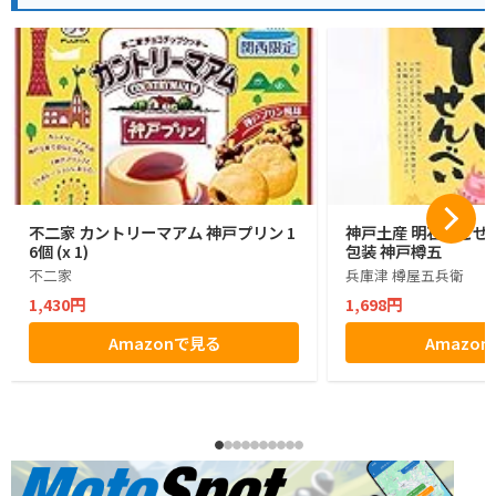
不二家 カントリーマアム 神戸プリン 1
神戸土産 明石たこせん
6個 (x 1)
包装 神戸樽五
不二家
兵庫津 樽屋五兵衛
1,430円
1,698円
Amazonで見る
Amazo