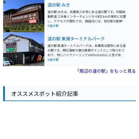
た、淡路人形浄瑠璃館も併設されており、淡路島の伝統
道の駅 みき
芸能に触れることもできます。 バイクで訪れる場合、道
の駅には広い駐車場が完備されているので安心です。明
道の駅 みきは、兵庫県三木市にある道の駅です。中国自
石海峡大橋を渡る爽快なツーリングの休憩地点としても
動車道 三木東インターチェンジから約1kmの場所に位置
最適です。周辺には、淡路島国営明石海峡公園や淡路夢
し、アクセスが便利です。 施設内には、地元産の新鮮な
舞台など、観光スポットも点在しているので、合わせて
野菜や果物を販売する農産物直売所や、地元産の食材を
#道の駅
訪れてみてはいかがでしょうか。
使った料理を提供するレストランがあります。また、三
木の伝統工芸品である「みきかじや村」の包丁や、播州
道の駅 東浦ターミナルパーク
そろばんなども販売されています。バイクに乗っている
方は、駐車場も広く、休憩場所としてもおすすめです。
道の駅 東浦ターミナルパークは、兵庫県淡路市にある道
周辺には、金剛山や三木城跡などの観光スポットがあり
の駅です。明石海峡大橋の絶景ポイントとして知られて
ます。金剛山は、ハイキングコースが整備されており、
おり、特にバイクツーリング enthusiastsに人気があり
山頂からは明石海峡や淡路島を一望できます。三木城跡
ます。 施設内には、地元の特産品を販売するショップや
#道の駅
は、戦国時代に栄えた城の跡地で、現在は公園として整
レストランがあり、淡路島産の新鮮な魚介類や玉ねぎを
備されています。
使った料理を楽しむことができます。また、展望台から
「周辺の道の駅」をもっと見る
は、明石海峡大橋や大阪湾を一望できる絶景が広がりま
す。 バイクで訪れる際には、広々とした駐車場があるの
で安心です。ツーリングの休憩場所としてはもちろん、
景色を眺めながらゆっくりと過ごすのもおすすめです。
オススメスポット紹介記事
道の駅 東浦ターミナルパークは、淡路島の魅力を満喫で
きるスポットと言えるでしょう。