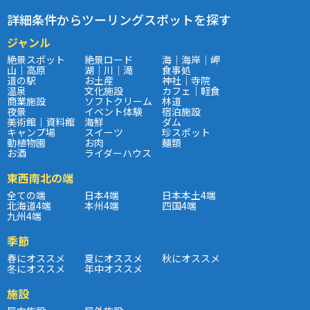
詳細条件からツーリングスポットを探す
ジャンル
絶景スポット
絶景ロード
海｜海岸｜岬
山｜高原
湖｜川｜滝
食事処
道の駅
お土産
神社｜寺院
温泉
文化施設
カフェ｜軽食
商業施設
ソフトクリーム
林道
夜景
イベント体験
宿泊施設
美術館｜資料館
海鮮
ダム
キャンプ場
スイーツ
珍スポット
動植物園
お肉
麺類
お酒
ライダーハウス
東西南北の端
全ての端
日本4端
日本本土4端
北海道4端
本州4端
四国4端
九州4端
季節
春にオススメ
夏にオススメ
秋にオススメ
冬にオススメ
年中オススメ
施設