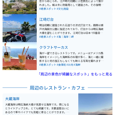
忠から命じられ、江戸時代初期に小笠原氏によって築か
れました。城は主に防衛用として建設され、その後明石
藩の中心として機能しました。城跡は現在、県立明石公
#絶景スポット
#文化施設
園の一部となっており、公園内には城の石垣や堀、そし
て重要文化財に指定されている巽櫓（たつみやぐら）と
江埼灯台
坤櫓（ひつじさるやぐら）が保存されています。これら
の櫓は日本に12基しか現存していない三重櫓のうちのふ
明治初期に建設された石造りの洋式灯台です。周囲は瀬
たつで、とても貴重なものとなっています。2004年には
戸内海国立公園に指定されており、灯台からは明石海峡
城跡（明石公園の一部）が国の史跡に指定され、2006年
大橋を望むことができます。 江埼灯台は日本で8番目に
には、日本城郭協会による「日本100名城」に選定され
建設された洋式灯台で、石造りの灯台としては3番目に
#絶景スポット
#海｜海岸｜岬
ました。
古い灯台です。2022年に国の重要文化財に指定されまし
た。灯台は明治時代のままの姿を残しており、訪れる
クラフトサーカス
人々に船舶の安全を守る歴史を伝えています。 須磨灘に
沈む夕日を見ることができる夕日スポットです。日没後
海が一望できるレストランです。メニューはアメリカ西
には灯台に光が灯ります。夜景も綺麗です。
海岸をイメージした海鮮系の料理が多く、海と一緒に撮
影すると何の加工もしなくても映える写真を撮れます。
また、インスタ映えする料理にありがちな料金が高いわ
#絶景スポット
#食事処
#お肉
#海鮮
りに量が少ないということもなく、かなりお腹いっぱい
食べられます。
「周辺の景色が綺麗なスポット」をもっと見る
周辺のレストラン・カフェ
大蔵海岸
大蔵海岸は明石海峡大橋が見渡せる海岸です。夜になる
とライトアップされ、とても綺麗です。主要道路沿いに
あるので車やバイクでも気軽に寄ることができます。近