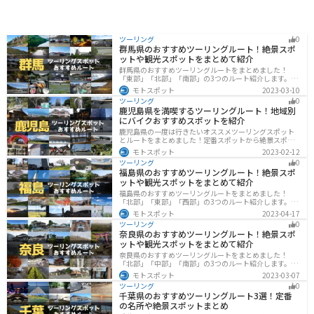
ツーリング
0
群馬県のおすすめツーリングルート！絶景スポ
ットや観光スポットをまとめて紹介
群馬県のおすすめツーリングルートをまとめました！
「東部」「北部」「南部」の3つのルート紹介します。草
津温泉や伊香保温泉など全国でも有名な温泉や豊かな自
モトスポット
2023-03-10
然を満喫するツーリングができます。バイクで群馬県に
ツーリング
0
ツーリングに行く際は参考にしてください。
鹿児島県を満喫するツーリングルート！地域別
にバイクおすすめスポットを紹介
鹿児島県の一度は行きたいオススメツーリングスポット
とルートをまとめました！定番スポットから絶景スポッ
ト、温泉、山、海、グルメなど様々なジャンルで楽しめ
モトスポット
2023-02-12
ます。バイクで鹿児島ツーリングに行こうと思っている
ツーリング
0
人は、参考にしてください。
福島県のおすすめツーリングルート！絶景スポ
ットや観光スポットをまとめて紹介
福島県のおすすめツーリングルートをまとめました！
「北部」「東部」「西部」の3つのルート紹介します。内
陸部には山々が連なり、海岸線は太平洋に面してるので
モトスポット
2023-04-17
観光スポットが多数あります。バイクで福島県にツーリ
ツーリング
0
ングに行く際は参考にしてください。
奈良県のおすすめツーリングルート！絶景スポ
ットや観光スポットをまとめて紹介
奈良県のおすすめツーリングルートをまとめました！
「北部」「中部」「南部」の3つのルート紹介します。歴
史のある神社寺院が多数あり、自然豊かや山々、グルメ
モトスポット
2023-03-07
を満喫するツーリングができます。バイクで奈良県にツ
ツーリング
0
ーリングに行く際は参考にしてください。
千葉県のおすすめツーリングルート3選！定番
の名所や絶景スポットまとめ