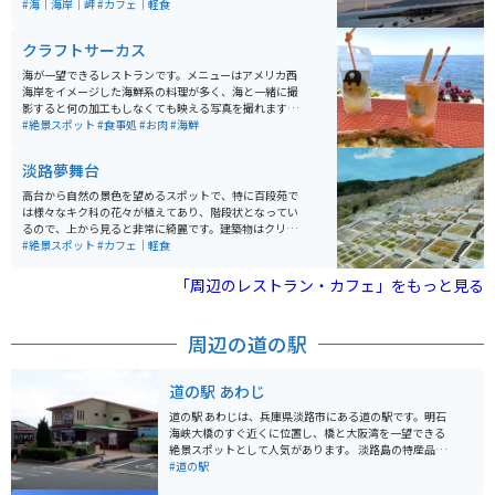
隣にはカフェや飲食店があり休憩にもオススメです。前
#海｜海岸｜岬
#カフェ｜軽食
の道は時間帯に寄っては混み合うこともあります。
クラフトサーカス
海が一望できるレストランです。メニューはアメリカ西
海岸をイメージした海鮮系の料理が多く、海と一緒に撮
影すると何の加工もしなくても映える写真を撮れます。
また、インスタ映えする料理にありがちな料金が高いわ
#絶景スポット
#食事処
#お肉
#海鮮
りに量が少ないということもなく、かなりお腹いっぱい
食べられます。
淡路夢舞台
高台から自然の景色を望めるスポットで、特に百段苑で
は様々なキク科の花々が植えてあり、階段状となってい
るので、上から見ると非常に綺麗です。建築物はクリエ
イティブでSNS映えするようなものが多く、建物自体も
#絶景スポット
#カフェ｜軽食
迷路のような構造となっており、歩いているだけでも楽
しいです。
「周辺のレストラン・カフェ」をもっと見る
周辺の道の駅
道の駅 あわじ
道の駅 あわじは、兵庫県淡路市にある道の駅です。明石
海峡大橋のすぐ近くに位置し、橋と大阪湾を一望できる
絶景スポットとして人気があります。 淡路島の特産品を
販売するショップやレストランがあり、新鮮な海の幸や
#道の駅
淡路牛、玉ねぎなど、地元グルメを堪能できます。ま