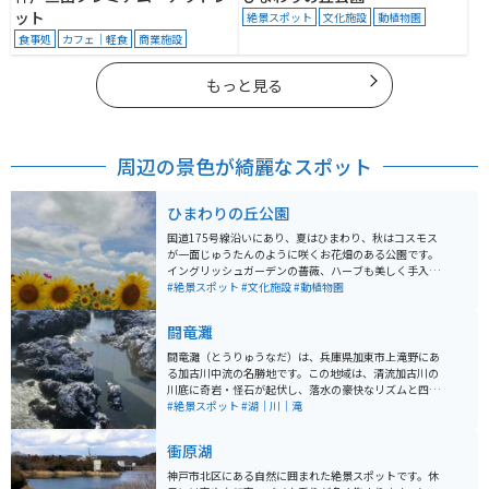
ット
絶景スポット
文化施設
動植物園
食事処
カフェ｜軽食
商業施設
もっと見る
周辺の景色が綺麗なスポット
ひまわりの丘公園
国道175号線沿いにあり、夏はひまわり、秋はコスモス
が一面じゅうたんのように咲くお花畑のある公園です。
イングリッシュガーデンの薔薇、ハーブも美しく手入れ
され、流れる小川、池もあります。 市民の憩いの場所に
#絶景スポット
#文化施設
#動植物園
なっています。最近遊具がリニューアルされて県外から
遊びにこられる人もいます。近所には小野市自慢のおい
闘竜灘
しい牛乳・共進牧場もあります。ひまわりの丘公園は市
民の公園なので駐車場も公園への入場料も無料です。
闘竜灘（とうりゅうなだ）は、兵庫県加東市上滝野にあ
る加古川中流の名勝地です。この地域は、清流加古川の
川底に奇岩・怪石が起伏し、落水の豪快なリズムと四季
折々の水模様が魅力的なスポットとして知られていま
#絶景スポット
#湖｜川｜滝
す。竜の躍動に似た景観から「闘竜灘」と名付けられた
と伝えられています。 闘竜灘は、岩に阻まれた川の流れ
衝原湖
が激流や滝を形成しており、自然の力強さを感じること
ができる場所です。その壮大な自然景観に圧倒されま
神戸市北区にある自然に囲まれた絶景スポットです。休
す。また、この地域はハイキングや散策にも適してお