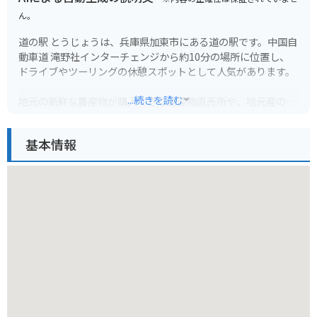
ん。
道の駅 とうじょうは、兵庫県加東市にある道の駅です。中国自
動車道 滝野社インターチェンジから約10分の場所に位置し、
ドライブやツーリングの休憩スポットとして人気があります。
...続きを読む
地元の新鮮な農産物が購入できる農産物直売所や、地元産の食
材を使った料理が楽しめるレストランがあります。特に、加東
市のブランド豚「播州百日どり」を使った料理はおすすめで
基本情報
す。道の駅 とうじょうは、バイクで訪れるのにも適した場所で
す。駐車場も広く、休憩スペースも充実しているので、ツーリ
ングの休憩場所として最適です。
周辺には、播州清水寺や闘竜灘など、観光スポットも点在して
いるので、観光の拠点としても利用できます。道の駅 とうじょ
うを訪れた際には、ぜひ、地元の特産品である「播州織」の製
品もチェックしてみてください。播州織は、兵庫県西脇市周辺
で生産されている綿織物で、その品質の高さから全国的に知ら
れています。道の駅 とうじょうでは、播州織を使ったハンカチ
やタオルなどの雑貨類を購入することができます。