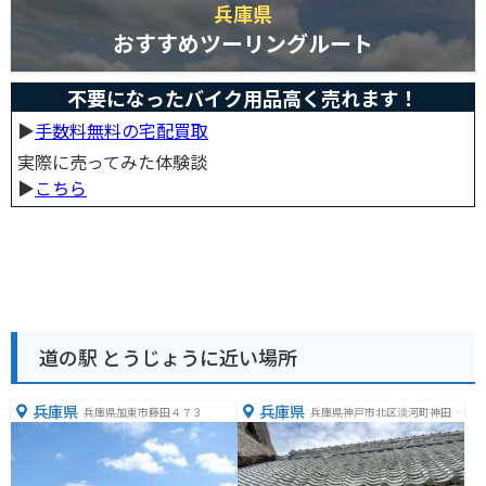
兵庫県
おすすめツーリングルート
不要になったバイク用品高く売れます！
▶︎
手数料無料の宅配買取
実際に売ってみた体験談
▶︎
こちら
道の駅 とうじょうに近い場所
兵庫県
兵庫県
兵庫県加東市藤田４７３
兵庫県神戸市北区淡河町神田１
４３−２