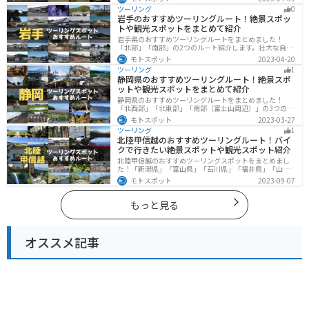
多く存在し、様々な楽しみ方ができます。バイクで長崎
ツーリング
0
県にツーリングに行く際は参考にしてください。
岩手のおすすめツーリングルート！絶景スポッ
トや観光スポットをまとめて紹介
岩手県のおすすめツーリングルートをまとめました！
「北部」「南部」の2つのルート紹介します。壮大な自然
や歴史的な観光スポットが多く存在するので楽しめま
モトスポット
2023-04-20
す。バイクで岩手県にツーリングに行く際は参考にして
ツーリング
1
ください。
静岡県のおすすめツーリングルート！絶景スポ
ットや観光スポットをまとめて紹介
静岡県のおすすめツーリングルートをまとめました！
「北西部」「北東部」「南部（富士山周辺）」の3つのル
ート紹介します。富士山を中心に自然豊かな景色や食事
モトスポット
2023-03-27
を楽しめるスポットが多数あります。バイクで静岡県に
ツーリング
1
ツーリングに行く際は参考にしてください。
北陸甲信越のおすすめツーリングルート！バイ
クで行きたい絶景スポットや観光スポット紹介
北陸甲信越のおすすめツーリングスポットをまとめまし
た！「新潟県」「富山県」「石川県」「福井県」「山梨
県」「長野県」の各県の観光地紹介します。自然豊かな
モトスポット
2023-09-07
山々や湖、温泉地が点在し、四季折々の景色を楽しめる
スポットが多数あります。バイクで北陸甲信越にツーリ
ングに行く際は参考にしてください。
もっと見る
オススメ記事