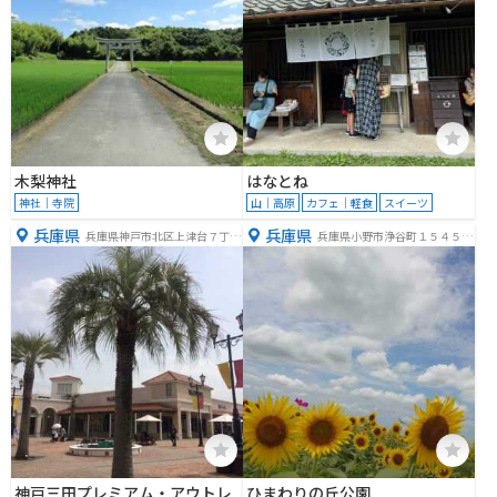
木梨神社
はなとね
神社｜寺院
山｜高原
カフェ｜軽食
スイーツ
兵庫県
兵庫県
兵庫県神戸市北区上津台７丁目
兵庫県小野市浄谷町１５４５
３−３
−３２１
神戸三田プレミアム・アウトレ
ひまわりの丘公園