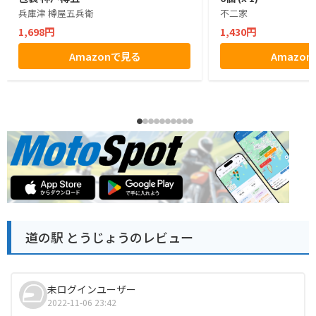
兵庫津 樽屋五兵衛
不二家
1,698円
1,430円
Amazonで見る
Amazo
道の駅 とうじょうのレビュー
未ログインユーザー
2022-11-06 23:42