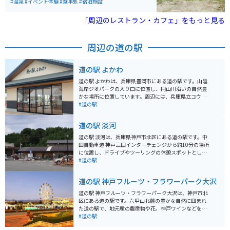
までたくさんの人が訪れています。１日遊べて、綺麗な
#温泉
#イベント体験
#食事処
#宿泊施設
施設なので雰囲気も楽しめるようになってます。
「周辺のレストラン・カフェ」をもっと見る
周辺の道の駅
道の駅 よかわ
道の駅 よかわは、兵庫県豊岡市にある道の駅です。山陰
海岸ジオパークの入り口に位置し、円山川沿いの自然豊
かな場所に位置しています。周辺には、兵庫県立コウノ
トリの郷公園や、城崎温泉などの観光スポットがありま
#道の駅
す。 道の駅 よかわには、地元産の野菜や特産品を販売す
る直売所や、レストラン、そして情報コーナーがありま
道の駅 淡河
す。レストランでは但馬牛を使った料理や、地元で採れ
た新鮮な魚介類を使った料理が楽しめます。また、情報
道の駅 淡河は、兵庫県神戸市北区にある道の駅です。中
コーナーでは、周辺の観光情報を入手することができま
国自動車道 神戸三田インターチェンジから約10分の場所
す。バイクで訪れる方は、道の駅の駐車場にバイク専用
に位置し、ドライブやツーリングの休憩スポットとして
の駐車スペースがあるので、安心して駐車できます。 道
人気があります。 地元産の新鮮な野菜や果物が並ぶ農産
#道の駅
の駅 よかわからコウノトリの郷公園までは約5km、城崎
物直売所は、道の駅 淡河の魅力の一つです。採れたての
温泉までは約20kmです。どちらも車で約10分〜20分程
野菜や果物はもちろんのこと、地元産の素材を使った加
道の駅 神戸フルーツ・フラワーパーク大沢
度の距離にあります。コウノトリの郷公園では、国の特
工品なども販売されています。 また、レストランでは、
別天然記念物であるコウノトリの保護・増殖、野生復帰
地元産の食材をふんだんに使った料理を楽しむことがで
道の駅 神戸フルーツ・フラワーパーク大沢は、神戸市北
の取組について学ぶことができます。また、城崎温泉
きます。淡河産のそば粉を使った手打ちそばや、地元産
区にある道の駅です。六甲山北麓の豊かな自然に囲まれ
は、7つの外湯めぐりが楽しめる有名な温泉街です。柳並
の野菜を使った天ぷらなど、ここでしか味わえない味が
た道の駅で、地元産の農産物や花、神戸ワインなどを販
木が美しい街並みを浴衣姿で散策することができます。
人気です。 バイクで訪れる際は、広々とした駐車場があ
売しています。 園内には、フルーツ狩りが楽しめる観光
#道の駅
道の駅 よかわ周辺で人気のお土産は、但馬牛を使った加
るので安心して駐車できます。道の駅周辺には、自然豊
農園や、遊園地、ホテルなどが併設されており、一日中
工品や、地元産の日本酒、そしてコウノトリグッズで
かな観光スポットも多いので、ツーリングの拠点として