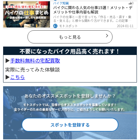
確保、住所変更など必要な手続きも紹介します。
バイク知識
0
バイクに関わる人気の仕事15選！メリット・デ
メリットや仕事内容も解説
バイクの仕事と一言で言っても「作る・売る・直す・乗
る・支える」と様々な関わり方ができます。この記事で
は、バイクに関わる人気の仕事をジャンル別に紹介しま
モトスポット
2024-01-11
す。必要な資格や探し方も解説しますので、自分のなり
たい姿をイメージして探してみてください。
もっと見る
不要になったバイク用品高く売れます！
▶︎
手数料無料の宅配買取
実際に売ってみた体験談
▶︎
こちら
あなたのオススメスポットを登録しませんか？
モトスポットでは、皆様からオススメスポットを募集しています！
全ライダーのための最高なサービス作りに、ご協力よろしくお願いいたします。
スポットを登録する