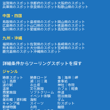
滋賀県のスポット
京都府のスポット
大阪府のスポット
兵庫県のスポット
奈良県のスポット
和歌山県のスポット
中国・四国
鳥取県のスポット
島根県のスポット
岡山県のスポット
広島県のスポット
山口県のスポット
徳島県のスポット
香川県のスポット
愛媛県のスポット
高知県のスポット
九州・沖縄
福岡県のスポット
佐賀県のスポット
長崎県のスポット
熊本県のスポット
大分県のスポット
宮崎県のスポット
鹿児島県のスポット
沖縄県のスポット
詳細条件からツーリングスポットを探す
ジャンル
絶景スポット
絶景ロード
海｜海岸｜岬
山｜高原
湖｜川｜滝
食事処
道の駅
お土産
神社｜寺院
温泉
文化施設
カフェ｜軽食
商業施設
ソフトクリーム
林道
夜景
イベント体験
宿泊施設
美術館｜資料館
海鮮
ダム
キャンプ場
スイーツ
珍スポット
動植物園
お肉
麺類