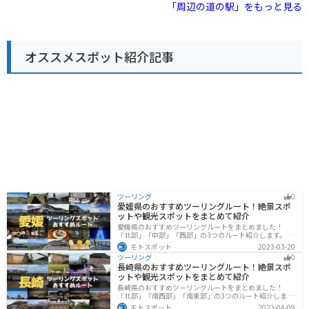
楽しむことができます。 バイクで行く場合は、三田方面
「周辺の道の駅」をもっと見る
す。但馬牛の肉を使った佃煮や、ジャーキーなどは、お
もおすすめです。 道の駅 淡河は、地元の魅力が詰まった
から国道428号線を南下するのがおすすめです。駐車場
酒のおつまみにもぴったりです。また、豊岡市はコウノ
道の駅です。新鮮な農産物や地元グルメを楽しみなが
も広く、休憩場所としても最適です。 周辺には、有馬温
トリの野生復帰に取り組んでいる地域であることから、
ら、ゆっくりと休憩してみてはいかがでしょうか。
泉や六甲山など、観光スポットもたくさんあります。お
コウノトリをモチーフにしたグッズやお土産も人気で
土産には、神戸ワインや地元産のフルーツを使ったジャ
す。 バイクで道の駅 よかわを訪れる際は、山陰海岸ジオ
オススメスポット紹介記事
ムなどがおすすめです。
パークの美しい景色を楽しみながらツーリングすること
ができます。但馬地方は自然豊かな地域なので、都会の
喧騒を離れて、自然の中でゆったりとした時間を過ごす
ことができます。
ツーリング
0
愛媛県のおすすめツーリングルート！絶景スポ
ットや観光スポットをまとめて紹介
愛媛県のおすすめツーリングルートをまとめました！
「北部」「中部」「西部」の3つのルート紹介します。山
や海といった自然だけでなく、気軽に渡れる島もあり
モトスポット
2023-03-20
様々な楽しみ方ができます。バイクで愛媛県にツーリン
ツーリング
0
グに行く際は参考にしてください。
長崎県のおすすめツーリングルート！絶景スポ
ットや観光スポットをまとめて紹介
長崎県のおすすめツーリングルートをまとめました！
「北部」「南西部」「南東部」の3つのルート紹介しま
す。国際色豊かな街並みや世界遺産、絶景ポイントが数
モトスポット
2023-04-09