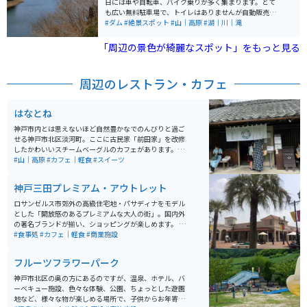
日には車や自転車、バイク乗りが多く集まります。とて
り、自然を楽しみながら健康的なアクティビティを楽し
も広い無料駐車場で、トイレはありませんが自動販売機
むことができます。四季折々の美しい景色を楽しむこと
4台とベンチがあります。ここから少し走れば吞吐(どん
#ダム
#絶景スポット
#山｜高原
#湖｜川｜滝
ができ、特に春の新緑や秋の紅葉の季節には、さらに美
ど)ダムや「BE KOBE」のモニュメントもあります。
しい景観を楽しむことができます。 アクセスは、車では
「周辺の景色が綺麗なスポット」をもっと見る
中国自動車道「滝野社IC」より約5分、電車ではJR加古
川線「滝駅」下車後、徒歩約5分の場所にあります。駐車
場も完備されているため、車での訪問も便利です。鮎漁
周辺のレストラン・カフェ
が有名で、近くには少しお高いですが、和食屋さんもあ
り一人でもゆったりと食事を楽しめます。
はなとね
神戸市内とは思えないほど自然豊かなでのんびりと過ご
せる神戸市北区淡河町。ここに古民家「前田家」を改修
したかわいいスチームベーグルのカフェがあります。山
田錦を作っている米農家が周囲にあり、このお家も古民
#山｜高原
#カフェ｜軽食
#スイーツ
家そのままの暖かくて懐かしい雰囲気がいっぱいです。
神戸三田プレミアム・アウトレット
ロサンゼルス市郊外の高級住宅地・パサディナをモデル
とした「開放感のあるプレミアムな大人の街」。国内外
の著名ブランドが揃い、ショッピングが楽しめます。 ア
ウトレットモールの店舗面積順位で、国内第2位（西日
#食事処
#カフェ｜軽食
#商業施設
本最大）です。山の中にあるので、敷地は大きいです。
駐車場はとても広いですが土日の夕方は出る時に混みま
フルーツフラワーパーク
す。
神戸市北区の奥の方にあるのですが、温泉、ホテル、バ
ーベキュー施設、色々な体験、公園、ちょっとした遊園
地など、様々な物が楽しめる場所で、子供からお年寄り