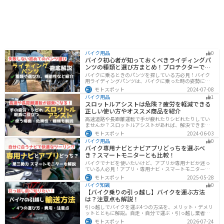
バイク用品
0
バイク初心者が知っておくべきライディングパ
ンツの種類と選び方まとめ！プロテクターで脚
を守ろう
バイクに乗るときのパンツを探している方必見！バイク
用ライディングパンツは、バイクに乗った時の姿勢に最
適化されているので快適にバイクに乗ることができま
モトスポット
2024-07-08
す。プロテクター内蔵で安全性も高くなります。この記事
バイク用品
1
ではパンツの選び方や種類など初心者が知っておくべき
スロットルアシストは危険？疲労を軽減できる
ことをまとめました。
正しい使い方やオススメ商品を紹介
高速道路や長距離運転で手が疲れたりシビれたりしてい
ませんか？スロットルアシストがあれば、解決できま
す。この記事ではスロットルアシストを安全に使う場
モトスポット
2024-06-03
面、危険性、種類、オススメの商品について解説しま
バイク用品
0
す。長距離運転をもっと楽にしたいと思っている人は参
バイク専用ナビとナビアプリどっちを選ぶべ
考にしてください。
き？スマートモニターとも比較！
バイクでナビを使いたいけど、アプリか専用ナビか迷っ
ている人必見！アプリ・専用ナビ・スマートモニターの
メリット、デメリット、どんな人にオススメなのかを解
モトスポット
2025-05-28
説します。自分に合ったナビを見つけて快適なツーリン
バイク知識
0
グライフを送りましょう！
【バイク乗りの引っ越し】バイクを運ぶ方法
は？注意点も解説！
引っ越しでバイクを運ぶ4つの方法を、メリット・デメリ
ットとともに解説。自走・自分で運ぶ・引っ越し業者・
バイク専門業者の選び方や輸送時の注意点、駐輪場所の
モトスポット
2026-07-24