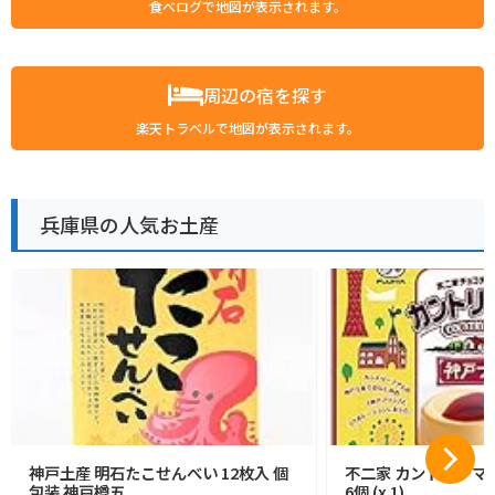
食べログで地図が表示されます。
周辺の宿を探す
楽天トラベルで地図が表示されます。
兵庫県の人気お土産
神戸土産 明石たこせんべい 12枚入 個
不二家 カントリーマア
包装 神戸樽五
6個 (x 1)