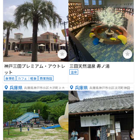
神戸三田プレミアム・アウトレ
三田天然温泉 寿ノ湯
ット
温泉
食事処
カフェ｜軽食
商業施設
兵庫県
兵庫県
兵庫県神戸市北区大沢町上大沢
兵庫県神戸市北区淡河町神田１
２１５０
４３−２