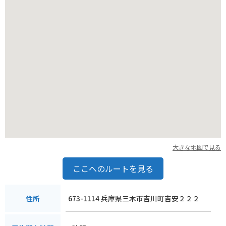
にあります。コウノトリの郷公園では、国の特別天然記念物で
あるコウノトリの保護・増殖、野生復帰の取組について学ぶこ
とができます。また、城崎温泉は、7つの外湯めぐりが楽しめ
る有名な温泉街です。柳並木が美しい街並みを浴衣姿で散策す
ることができます。
道の駅 よかわ周辺で人気のお土産は、但馬牛を使った加工品
や、地元産の日本酒、そしてコウノトリグッズです。但馬牛の
肉を使った佃煮や、ジャーキーなどは、お酒のおつまみにもぴ
ったりです。また、豊岡市はコウノトリの野生復帰に取り組ん
でいる地域であることから、コウノトリをモチーフにしたグッ
ズやお土産も人気です。
バイクで道の駅 よかわを訪れる際は、山陰海岸ジオパークの美
大きな地図で見る
しい景色を楽しみながらツーリングすることができます。但馬
地方は自然豊かな地域なので、都会の喧騒を離れて、自然の中
ここへのルートを見る
でゆったりとした時間を過ごすことができます。
673-1114 兵庫県三木市吉川町吉安２２２
住所