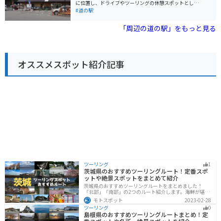
土産には、神戸ワインや地元産のフルーツを使ったジャ
に位置し、ドライブやツーリングの休憩スポットとして
ます。
ムなどがおすすめです。
人気があります。 地元産の新鮮な野菜や果物が並ぶ農産
#道の駅
物直売所は、道の駅 淡河の魅力の一つです。採れたての
野菜や果物はもちろんのこと、地元産の素材を使った加
「周辺の道の駅」をもっと見る
工品なども販売されています。 また、レストランでは、
地元産の食材をふんだんに使った料理を楽しむことがで
きます。淡河産のそば粉を使った手打ちそばや、地元産
の野菜を使った天ぷらなど、ここでしか味わえない味が
オススメスポット紹介記事
人気です。 バイクで訪れる際は、広々とした駐車場があ
るので安心して駐車できます。道の駅周辺には、自然豊
かな観光スポットも多いので、ツーリングの拠点として
もおすすめです。 道の駅 淡河は、地元の魅力が詰まった
道の駅です。新鮮な農産物や地元グルメを楽しみなが
ら、ゆっくりと休憩してみてはいかがでしょうか。
ツーリング
1
茨城県のおすすめツーリングルート！定番スポ
ットや絶景スポットをまとめて紹介
茨城県のおすすめツーリングルートをまとめました！
「北部」「南部」の2つのルート紹介します。海鮮が堪能
できる港や梅の景勝地、自然豊かな山々があるのでツー
モトスポット
2023-02-28
リングにもってこいです。バイクで茨城県にツーリング
ツーリング
0
に行く際は参考にしてください。
島根県のおすすめツーリングルートまとめ！定