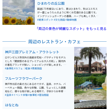
ひまわりの丘公園
国道175号線沿いにあり、夏はひまわり、秋はコスモス
が一面じゅうたんのように咲くお花畑のある公園です。
イングリッシュガーデンの薔薇、ハーブも美しく手入れ
され、流れる小川、池もあります。 市民の憩いの場所に
#絶景スポット
#文化施設
#動植物園
なっています。最近遊具がリニューアルされて県外から
遊びにこられる人もいます。近所には小野市自慢のおい
「周辺の景色が綺麗なスポット」をもっと見る
しい牛乳・共進牧場もあります。ひまわりの丘公園は市
民の公園なので駐車場も公園への入場料も無料です。
周辺のレストラン・カフェ
神戸三田プレミアム・アウトレット
ロサンゼルス市郊外の高級住宅地・パサディナをモデル
とした「開放感のあるプレミアムな大人の街」。国内外
の著名ブランドが揃い、ショッピングが楽しめます。 ア
ウトレットモールの店舗面積順位で、国内第2位（西日
#食事処
#カフェ｜軽食
#商業施設
本最大）です。山の中にあるので、敷地は大きいです。
駐車場はとても広いですが土日の夕方は出る時に混みま
フルーツフラワーパーク
す。
神戸市北区の奥の方にあるのですが、温泉、ホテル、バ
ーベキュー施設、色々な体験、公園、ちょっとした遊園
地など、様々な物が楽しめる場所で、子供からお年寄り
までたくさんの人が訪れています。１日遊べて、綺麗な
#温泉
#イベント体験
#食事処
#宿泊施設
施設なので雰囲気も楽しめるようになってます。
はなとね