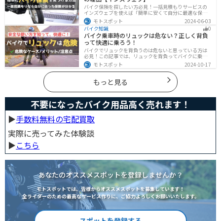
バイク保険を探したい方必見！一括見積もりサービスの
インズウェブを使えば「簡単に安くて自分に最適な保険
を3分で見つける」ことができます。最大5社のバイク保
モトスポット
2024-06-03
険を一気に比べることができるので、探す手間と時間が
バイク知識
0
省けます。
バイク乗車時のリュックは危ない？正しく背負
って快適に乗ろう！
バイクでリュックを背負うのは危ないと思っている方は
必見！この記事では、リュックを背負ってバイクに乗る
リスクと、安全な方法を紹介しています。実は、荷物の
モトスポット
2024-10-17
量や配置を工夫することで、安全にリュックを使用する
ことが可能です。この記事を読めば、バイク乗車時にリ
ュックを安全に使う方法がわかります。
もっと見る
不要になったバイク用品高く売れます！
▶︎
手数料無料の宅配買取
実際に売ってみた体験談
▶︎
こちら
あなたのオススメスポットを登録しませんか？
モトスポットでは、皆様からオススメスポットを募集しています！
全ライダーのための最高なサービス作りに、ご協力よろしくお願いいたします。
スポットを登録する