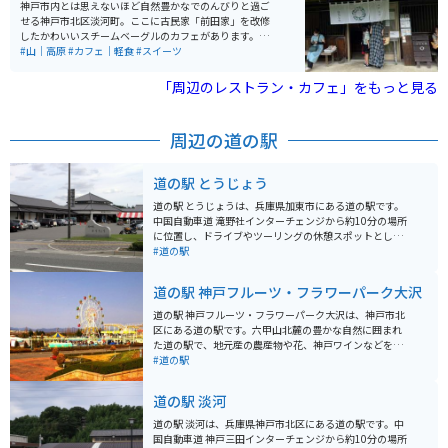
神戸市内とは思えないほど自然豊かなでのんびりと過ご
せる神戸市北区淡河町。ここに古民家「前田家」を改修
したかわいいスチームベーグルのカフェがあります。山
田錦を作っている米農家が周囲にあり、このお家も古民
#山｜高原
#カフェ｜軽食
#スイーツ
家そのままの暖かくて懐かしい雰囲気がいっぱいです。
「周辺のレストラン・カフェ」をもっと見る
周辺の道の駅
道の駅 とうじょう
道の駅 とうじょうは、兵庫県加東市にある道の駅です。
中国自動車道 滝野社インターチェンジから約10分の場所
に位置し、ドライブやツーリングの休憩スポットとして
人気があります。 地元の新鮮な農産物が購入できる農産
#道の駅
物直売所や、地元産の食材を使った料理が楽しめるレス
トランがあります。特に、加東市のブランド豚「播州百
道の駅 神戸フルーツ・フラワーパーク大沢
日どり」を使った料理はおすすめです。道の駅 とうじょ
うは、バイクで訪れるのにも適した場所です。駐車場も
道の駅 神戸フルーツ・フラワーパーク大沢は、神戸市北
広く、休憩スペースも充実しているので、ツーリングの
区にある道の駅です。六甲山北麓の豊かな自然に囲まれ
休憩場所として最適です。 周辺には、播州清水寺や闘竜
た道の駅で、地元産の農産物や花、神戸ワインなどを販
灘など、観光スポットも点在しているので、観光の拠点
売しています。 園内には、フルーツ狩りが楽しめる観光
#道の駅
としても利用できます。道の駅 とうじょうを訪れた際に
農園や、遊園地、ホテルなどが併設されており、一日中
は、ぜひ、地元の特産品である「播州織」の製品もチェ
楽しむことができます。 バイクで行く場合は、三田方面
道の駅 淡河
ックしてみてください。播州織は、兵庫県西脇市周辺で
から国道428号線を南下するのがおすすめです。駐車場
生産されている綿織物で、その品質の高さから全国的に
も広く、休憩場所としても最適です。 周辺には、有馬温
道の駅 淡河は、兵庫県神戸市北区にある道の駅です。中
知られています。道の駅 とうじょうでは、播州織を使っ
泉や六甲山など、観光スポットもたくさんあります。お
国自動車道 神戸三田インターチェンジから約10分の場所
たハンカチやタオルなどの雑貨類を購入することができ