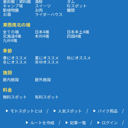
美術館｜資料館
海鮮
ダム
キャンプ場
スイーツ
珍スポット
動植物園
お肉
麺類
お酒
ライダーハウス
東西南北の端
全ての端
日本4端
日本本土4端
北海道4端
本州4端
四国4端
九州4端
季節
春にオススメ
夏にオススメ
秋にオススメ
冬にオススメ
年中オススメ
施設
屋内施設
屋外施設
料金
無料スポット
有料スポット
モトスポットとは
人気スポット
バイク用品
ルートを作成
記事一覧
ログイン