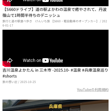
【S660ドライブ】道の駅よかわの温泉で癒やされて、丹波
篠山で1時間半待ちのデニッシュ
旅行と道の駅食べ歩き けんいち旅 【S660・軽自動車のオープンカー】 / 202
6-01-17
吉川温泉よかたん in 三木市 -2025.10- #温泉 #兵庫温泉巡り
#shorts
旅の想い出 / 2025-10-25
YouTubeの利用規約
兵庫県