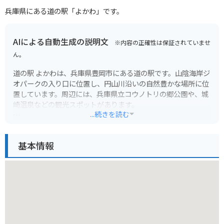
兵庫県にある道の駅「よかわ」です。
AIによる自動生成の説明文
※内容の正確性は保証されていませ
ん。
道の駅 よかわは、兵庫県豊岡市にある道の駅です。山陰海岸ジ
オパークの入り口に位置し、円山川沿いの自然豊かな場所に位
置しています。周辺には、兵庫県立コウノトリの郷公園や、城
崎温泉などの観光スポットがあります。
...続きを読む
道の駅 よかわには、地元産の野菜や特産品を販売する直売所
や、レストラン、そして情報コーナーがあります。レストラン
基本情報
では但馬牛を使った料理や、地元で採れた新鮮な魚介類を使っ
た料理が楽しめます。また、情報コーナーでは、周辺の観光情
報を入手することができます。バイクで訪れる方は、道の駅の
駐車場にバイク専用の駐車スペースがあるので、安心して駐車
できます。
道の駅 よかわからコウノトリの郷公園までは約5km、城崎温
泉までは約20kmです。どちらも車で約10分〜20分程度の距離