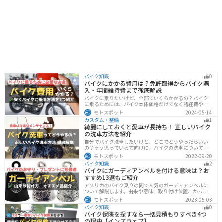
バイク知識
0
バイクにかかる費用は？免許取得からバイク購
入・年間維持費まで徹底解説
バイクに乗りたいけど、全部でいくらかかるの？バイク
に乗るためには、バイク本体価格だけでなく諸経費や税
金、免許取得費用、ライディングギア、メンテナンス
モトスポット
2024-05-14
代、駐車場代などの年間維持費もかかります。この記事
カスタム・整備
1
ではバイクに乗るための全ての費用をまとめました。ま
綺麗にしておくと愛車が長持ち！ 正しいバイク
た、できるだけ安く抑えるコツも紹介するので参考にし
の洗車方法を紹介
て下さい。
自分でバイク洗車したいけど、どこでどうやったらいい
の？そう思っている方向けに、バイクの洗車について徹
底的にまとめました。バイク洗車ができる場所から洗車
モトスポット
2022-09-20
手順まで全て解説します。正しい洗車方法は身につける
バイク知識
2
ことでバイクのメンテナンスにもなります。
バイクにガーディアンベルを付ける意味は？お
すすめ13選もご紹介
アメリカのバイク乗りの間で人気のガーディアンベルに
ついて解説します。由来や意味、取り付け位置、かっこ
いいオススメのガーディアンベルも紹介します。自分用
モトスポット
2023-05-03
のお守りとしてだけでなく、プレゼントとしても最適な
バイク知識
0
ので、気になっている人は参考にしてみてください。
バイク保険を探すなら一括見積もりすべき4つ
の理由【インズウェブ】