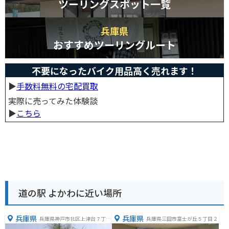
ツーリングスポット一覧
兵庫県
おすすめツーリングルート
不要になったバイク用品高く売れます！
▶︎
手数料無料の宅配買取
実際に売ってみた体験談
▶︎
こちら
道の駅 よかわに近い場所
兵庫県
兵庫県
兵庫県神戸市北区上津台７丁目
兵庫県三田市富士が丘５丁目２
３−３