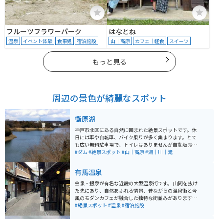
フルーツフラワーパーク
はなとね
温泉
イベント体験
食事処
宿泊施設
山｜高原
カフェ｜軽食
スイーツ
もっと見る
周辺の景色が綺麗なスポット
衝原湖
神戸市北区にある自然に囲まれた絶景スポットです。休
日には車や自転車、バイク乗りが多く集まります。とて
も広い無料駐車場で、トイレはありませんが自動販売機
4台とベンチがあります。ここから少し走れば吞吐(どん
#ダム
#絶景スポット
#山｜高原
#湖｜川｜滝
ど)ダムや「BE KOBE」のモニュメントもあります。
有馬温泉
金泉・銀泉が有名な近畿の大型温泉街です。 山間を抜け
た先にあり、自然あふれる情景、昔ながらの温泉街と今
風のモダンカフェが融合した独特な街並みがあります。
温泉の他にジェラートや釜飯も有名で、温泉を楽しんだ
#絶景スポット
#温泉
#宿泊施設
後は温泉街を散策して、楽しむことができます。