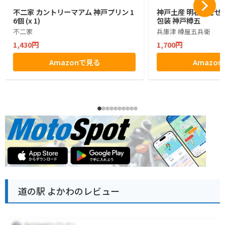
不二家 カントリーマアム 神戸プリン 1
神戸土産 明石たこせん
6個 (x 1)
包装 神戸樽五
不二家
兵庫津 樽屋五兵衛
1,430円
1,700円
Amazonで見る
Amazo
道の駅 よかわのレビュー