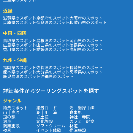
近畿
滋賀県のスポット
京都府のスポット
大阪府のスポット
兵庫県のスポット
奈良県のスポット
和歌山県のスポット
中国・四国
鳥取県のスポット
島根県のスポット
岡山県のスポット
広島県のスポット
山口県のスポット
徳島県のスポット
香川県のスポット
愛媛県のスポット
高知県のスポット
九州・沖縄
福岡県のスポット
佐賀県のスポット
長崎県のスポット
熊本県のスポット
大分県のスポット
宮崎県のスポット
鹿児島県のスポット
沖縄県のスポット
詳細条件からツーリングスポットを探す
ジャンル
絶景スポット
絶景ロード
海｜海岸｜岬
山｜高原
湖｜川｜滝
食事処
道の駅
お土産
神社｜寺院
温泉
文化施設
カフェ｜軽食
商業施設
ソフトクリーム
林道
夜景
イベント体験
宿泊施設