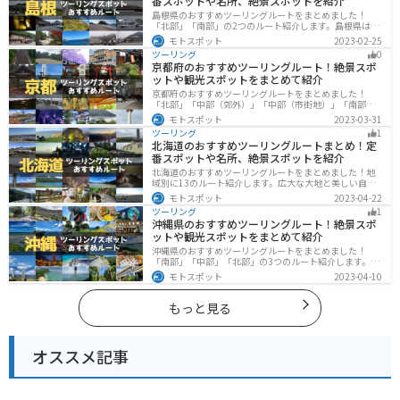
番スポットや名所、絶景スポットを紹介
島根県のおすすめツーリングルートをまとめました！
「北部」「南部」の2つのルート紹介します。島根県は、
海と山が近く、1日で全然違う景色を堪能することができ
モトスポット
2023-02-25
ます。バイクで島根県にツーリングに行く際は参考にし
ツーリング
0
てください。
京都府のおすすめツーリングルート！絶景スポ
ットや観光スポットをまとめて紹介
京都府のおすすめツーリングルートをまとめました！
「北部」「中部（郊外）」「中部（市街地）」「南部」
の4つのルート紹介します。古い町並みや神社仏閣、自然
モトスポット
2023-03-31
に囲まれた風光明媚なスポットが数多く存在し、様々な
ツーリング
1
楽しみ方ができます。バイクで京都府にツーリングに行
北海道のおすすめツーリングルートまとめ！定
く際は参考にしてください。
番スポットや名所、絶景スポットを紹介
北海道のおすすめツーリングルートをまとめました！地
域別に13のルート紹介します。広大な大地と美しい自然
が広がり、四季折々の魅力を楽しめる観光スポットが数
モトスポット
2023-04-22
多くあります。バイクで北海道にツーリングに行く際は
ツーリング
1
参考にしてください。
沖縄県のおすすめツーリングルート！絶景スポ
ットや観光スポットをまとめて紹介
沖縄県のおすすめツーリングルートをまとめました！
「南部」「中部」「北部」の3つのルート紹介します。美
しいビーチや歴史と文化に溢れたスポットが多数あり、
モトスポット
2023-04-10
様々な楽しみ方ができます。バイクで沖縄県にツーリン
グに行く際は参考にしてください。
もっと見る
オススメ記事