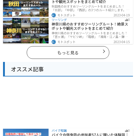
トや観光スポットをまとめて紹介
秋田県のおすすめツーリングルートをまとめました！
「北部」「中部」「西部」の3つのルート紹介します。自
然豊かな山々や湖、温泉地が点在し、四季折々の景色を
モトスポット
2023-04-19
楽しめるスポットが多数あります。バイクで秋田県にツ
ツーリング
0
ーリングに行く際は参考にしてください。
神奈川県のおすすめツーリングルート！絶景ス
ポットや観光スポットをまとめて紹介
神奈川県のおすすめツーリングルートをまとめました！
「宮ヶ瀬」「ヤビツ峠」「箱根」「湘南・江ノ島・鎌
倉」「三浦」「みなとみらい」の6つのルート紹介しま
モトスポット
2023-04-15
す。自然豊かなスポット、歴史ある観光名所、都市部で
楽しめるツーリングスポットまで多数あります。バイク
で神奈川県にツーリングに行く際は参考にしてくださ
もっと見る
い。
オススメ記事
バイク知識
0
バイク合宿免許の参加者57人に聞いた体験談｜