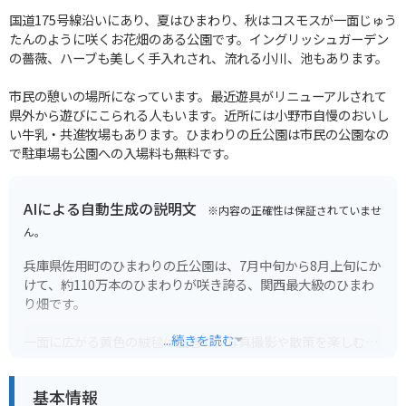
国道175号線沿いにあり、夏はひまわり、秋はコスモスが一面じゅう
たんのように咲くお花畑のある公園です。イングリッシュガーデン
の薔薇、ハーブも美しく手入れされ、流れる小川、池もあります。
市民の憩いの場所になっています。最近遊具がリニューアルされて
県外から遊びにこられる人もいます。近所には小野市自慢のおいし
い牛乳・共進牧場もあります。ひまわりの丘公園は市民の公園なの
で駐車場も公園への入場料も無料です。
AIによる自動生成の説明文
※内容の正確性は保証されていませ
ん。
兵庫県佐用町のひまわりの丘公園は、7月中旬から8月上旬にか
けて、約110万本のひまわりが咲き誇る、関西最大級のひまわ
り畑です。
...続きを読む
一面に広がる黄色の絨毯は圧巻で、写真撮影や散策を楽しむこ
とができます。
基本情報
また、公園内には、ひまわり迷路や展望台もあり、子供から大