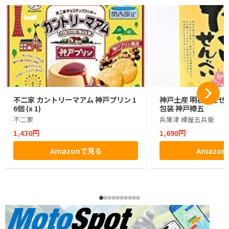
不二家 カントリーマアム 神戸プリン 1
神戸土産 明石たこせん
6個 (x 1)
包装 神戸樽五
不二家
兵庫津 樽屋五兵衛
1,430円
1,698円
Amazonで見る
Amazo