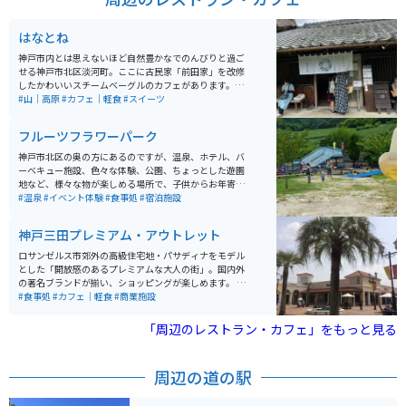
むことができます。四季折々の美しい景色を楽しむこと
ができ、特に春の新緑や秋の紅葉の季節には、さらに美
はなとね
しい景観を楽しむことができます。 アクセスは、車では
中国自動車道「滝野社IC」より約5分、電車ではJR加古
神戸市内とは思えないほど自然豊かなでのんびりと過ご
川線「滝駅」下車後、徒歩約5分の場所にあります。駐車
せる神戸市北区淡河町。ここに古民家「前田家」を改修
場も完備されているため、車での訪問も便利です。鮎漁
したかわいいスチームベーグルのカフェがあります。山
が有名で、近くには少しお高いですが、和食屋さんもあ
田錦を作っている米農家が周囲にあり、このお家も古民
#山｜高原
#カフェ｜軽食
#スイーツ
り一人でもゆったりと食事を楽しめます。
家そのままの暖かくて懐かしい雰囲気がいっぱいです。
フルーツフラワーパーク
神戸市北区の奥の方にあるのですが、温泉、ホテル、バ
ーベキュー施設、色々な体験、公園、ちょっとした遊園
地など、様々な物が楽しめる場所で、子供からお年寄り
までたくさんの人が訪れています。１日遊べて、綺麗な
#温泉
#イベント体験
#食事処
#宿泊施設
施設なので雰囲気も楽しめるようになってます。
神戸三田プレミアム・アウトレット
ロサンゼルス市郊外の高級住宅地・パサディナをモデル
とした「開放感のあるプレミアムな大人の街」。国内外
の著名ブランドが揃い、ショッピングが楽しめます。 ア
ウトレットモールの店舗面積順位で、国内第2位（西日
#食事処
#カフェ｜軽食
#商業施設
本最大）です。山の中にあるので、敷地は大きいです。
駐車場はとても広いですが土日の夕方は出る時に混みま
「周辺のレストラン・カフェ」をもっと見る
す。
周辺の道の駅