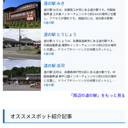
道の駅 みき
道の駅 みきは、兵庫県三木市にある道の駅です。中国自
動車道 三木東インターチェンジから約1kmの場所に位置
し、アクセスが便利です。 施設内には、地元産の新鮮な
野菜や果物を販売する農産物直売所や、地元産の食材を
#道の駅
使った料理を提供するレストランがあります。また、三
木の伝統工芸品である「みきかじや村」の包丁や、播州
道の駅 とうじょう
そろばんなども販売されています。バイクに乗っている
方は、駐車場も広く、休憩場所としてもおすすめです。
道の駅 とうじょうは、兵庫県加東市にある道の駅です。
周辺には、金剛山や三木城跡などの観光スポットがあり
中国自動車道 滝野社インターチェンジから約10分の場所
ます。金剛山は、ハイキングコースが整備されており、
に位置し、ドライブやツーリングの休憩スポットとして
山頂からは明石海峡や淡路島を一望できます。三木城跡
人気があります。 地元の新鮮な農産物が購入できる農産
#道の駅
は、戦国時代に栄えた城の跡地で、現在は公園として整
物直売所や、地元産の食材を使った料理が楽しめるレス
備されています。
トランがあります。特に、加東市のブランド豚「播州百
道の駅 淡河
日どり」を使った料理はおすすめです。道の駅 とうじょ
うは、バイクで訪れるのにも適した場所です。駐車場も
道の駅 淡河は、兵庫県神戸市北区にある道の駅です。中
広く、休憩スペースも充実しているので、ツーリングの
国自動車道 神戸三田インターチェンジから約10分の場所
休憩場所として最適です。 周辺には、播州清水寺や闘竜
に位置し、ドライブやツーリングの休憩スポットとして
灘など、観光スポットも点在しているので、観光の拠点
人気があります。 地元産の新鮮な野菜や果物が並ぶ農産
#道の駅
としても利用できます。道の駅 とうじょうを訪れた際に
物直売所は、道の駅 淡河の魅力の一つです。採れたての
は、ぜひ、地元の特産品である「播州織」の製品もチェ
野菜や果物はもちろんのこと、地元産の素材を使った加
「周辺の道の駅」をもっと見る
ックしてみてください。播州織は、兵庫県西脇市周辺で
工品なども販売されています。 また、レストランでは、
生産されている綿織物で、その品質の高さから全国的に
地元産の食材をふんだんに使った料理を楽しむことがで
知られています。道の駅 とうじょうでは、播州織を使っ
きます。淡河産のそば粉を使った手打ちそばや、地元産
たハンカチやタオルなどの雑貨類を購入することができ
の野菜を使った天ぷらなど、ここでしか味わえない味が
ます。
オススメスポット紹介記事
人気です。 バイクで訪れる際は、広々とした駐車場があ
るので安心して駐車できます。道の駅周辺には、自然豊
かな観光スポットも多いので、ツーリングの拠点として
もおすすめです。 道の駅 淡河は、地元の魅力が詰まった