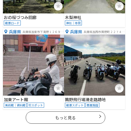
おの桜づつみ回廊
木梨神社
絶景ロード
神社｜寺院
兵庫県
兵庫県
兵庫県加東市下滝野１２６９
兵庫県加西市鶉野町２２７４
−２
−１１
加東アート館
鶉野飛行場滑走路跡地
美術館｜資料館
珍スポット
絶景スポット
商業施設
もっと見る