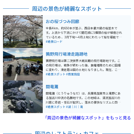
周辺の景色が綺麗なスポット
おの桜づつみ回廊
全長4km、約650本が並ぶ、西日本最大級の桜並木で
す。上流から下流にかけて開花順に5種類の桜が植樹され
ているため 、3月下旬～4月上旬にわたって桜を堪能でき
ます。 河川敷に駐車して桜並木を散策したり、回廊に隣
#絶景ロード
接する側道を走ったりするととても綺麗です。
鶉野飛行場滑走路跡地
鶉野飛行場は第二次世界大戦末期の飛行場跡地です。こ
の飛行場は、戦争が終わった後、食糧増産のために田畑
に変わり、滑走路は国の土地となりました。現在、この
滑走路跡は加西市が管理しており、1200mの滑走路が当
#絶景スポット
#商業施設
時のまま残っているのは全国でも珍しいとされていま
す。 この地域は「sora加西（鶉野ミュージアム）」とし
闘竜灘
て地域活性化拠点施設が設けられ、令和4年4月にオープ
ンしました。ミュージアムでは、姫路海軍航空隊鶉野飛
闘竜灘（とうりゅうなだ）は、兵庫県加東市上滝野にあ
行場で組み立てられていた「紫電改」と特攻機の歴史に
る加古川中流の名勝地です。この地域は、清流加古川の
ついて学ぶことができます。 また、滑走路そばには「平
川底に奇岩・怪石が起伏し、落水の豪快なリズムと四季
和祈念の碑」が設置されており、日本の平和を願うメッ
折々の水模様が魅力的なスポットとして知られていま
#絶景スポット
#湖｜川｜滝
セージが込められています。滑走路跡地は、かつて陸上
す。竜の躍動に似た景観から「闘竜灘」と名付けられた
自衛隊の訓練施設（鶉野訓練場）としても使用されてお
と伝えられています。 闘竜灘は、岩に阻まれた川の流れ
「周辺の景色が綺麗なスポット」をもっと見る
り、ヘリコプターなどの航空ショーが行われていたこと
が激流や滝を形成しており、自然の力強さを感じること
もあります。場所によっては、バイクと零戦を一緒に撮
ができる場所です。その壮大な自然景観に圧倒されま
影することが出来ます。レストランやお土産売り場があ
す。また、この地域はハイキングや散策にも適してお
周辺のレストラン・カフェ
ります。
り、自然を楽しみながら健康的なアクティビティを楽し