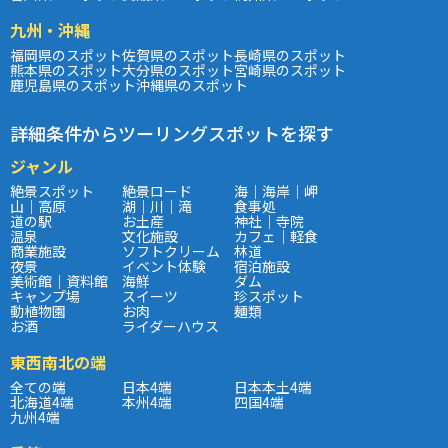
九州・沖縄
福岡県のスポット
佐賀県のスポット
長崎県のスポット
熊本県のスポット
大分県のスポット
宮崎県のスポット
鹿児島県のスポット
沖縄県のスポット
詳細条件からツーリングスポットを探す
ジャンル
絶景スポット
絶景ロード
海｜海岸｜岬
山｜高原
湖｜川｜滝
食事処
道の駅
お土産
神社｜寺院
温泉
文化施設
カフェ｜軽食
商業施設
ソフトクリーム
林道
夜景
イベント体験
宿泊施設
美術館｜資料館
海鮮
ダム
キャンプ場
スイーツ
珍スポット
動植物園
お肉
麺類
お酒
ライダーハウス
東西南北の端
全ての端
日本4端
日本本土4端
北海道4端
本州4端
四国4端
九州4端