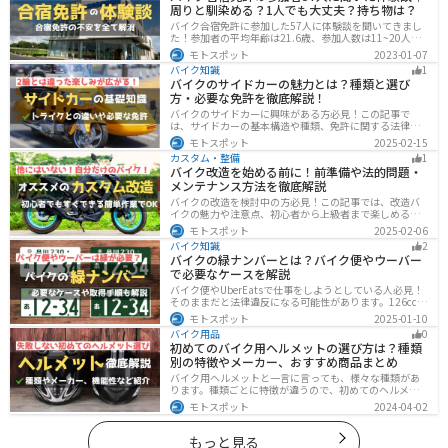
周りと馴染める？1人でも大丈夫？持ち物は？
バイク合宿免許に参加した57人に体験談を聞いてきまし
た！参加者の平均年齢は21.6歳、参加人数は11~20人な
ど統計情報や人間関係はどうだったのか、持っていくべ
モトスポット
2023-01-07
きものなど参加する前に知っておきたい情報をまとめま
バイク知識
1
した。
バイクのサイドカーの魅力とは？種類と選び
方・必要な免許を徹底解説！
バイクのサイドカーに興味がある方必見！この記事で
は、サイドカーの基本構造や種類、免許に関する法律、
メンテナンス方法を解説しています。実は、サイドカー
モトスポット
2025-02-15
は法律上、二輪車として扱われるため、排気量に応じた
カスタム・整備
1
二輪免許が必要です。この記事を読めば、サイドカーの
バイク改造を始める前に！前準備や法的問題・
正しい楽しみ方がわかります。
メンテナンス方法を徹底解説
バイクの改造を検討中の方必見！この記事では、改造バ
イクの魅力や注意点、初心者から上級者まで楽しめる改
造方法を紹介しています。実は、改造で補償内容や保険
モトスポット
2025-02-06
料が変わる場合があるため、保険会社への確認は必須で
バイク知識
2
す。この記事を読めば、安全に配慮しつつ、カスタムバ
バイクの緑ナンバーとは？バイク便やウーバー
イクを楽しむコツがわかります。
で必要なケースを解説
バイク便やUberEatsで仕事をしようとしている人必見！
そのままだと法律違反になる可能性があります。126cc以
上のバイクで運送事業を行う場合、緑ナンバー（事業
モトスポット
2025-01-10
用）が必要になります。本記事では緑ナンバーの必要な
バイク用品
0
ケースや取得方法を解説します。
初めてのバイク用ヘルメットの選び方は？種類
別の特徴やメーカー、おすすめ商品まとめ
バイク用ヘルメットと一言に言っても、様々な種類があ
ります。種類ごとに特徴が違うので、初めてのヘルメッ
ト選びで失敗しないように、しっかりと理解して選ぶよ
モトスポット
2024-04-02
うにしましょう。この記事では、特徴やメリットデメリ
ット、有名メーカーなど初心者が知っておくべきことを
まとめました。
もっと見る