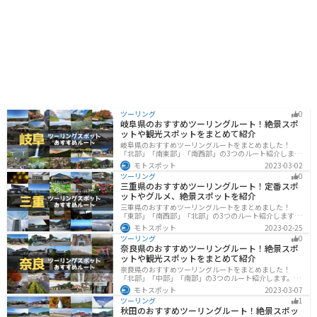
道の駅です。新鮮な農産物や地元グルメを楽しみなが
ら、ゆっくりと休憩してみてはいかがでしょうか。
ツーリング
0
岐阜県のおすすめツーリングルート！絶景スポ
ットや観光スポットをまとめて紹介
岐阜県のおすすめツーリングルートをまとめました！
「北部」「南東部」「南西部」の3つのルート紹介しま
す。自然豊かな山が充実しており、山を生かした施設や
モトスポット
2023-03-02
グルメ、絶景スポットなど、自然を満喫するツーリング
ツーリング
0
ができます。バイクで岐阜県にツーリングに行く際は参
三重県のおすすめツーリングルート！定番スポ
考にしてください。
ットやグルメ、絶景スポットを紹介
三重県のおすすめツーリングルートをまとめました！
「東部」「南西部」「北部」の3つのルート紹介します。
標高の高いスカイラインからリアス式海岸まであるの
モトスポット
2023-02-25
で、飽きることなくツーリングを堪能できます。バイク
ツーリング
0
で三重県にツーリングに行く際は参考にしてください。
奈良県のおすすめツーリングルート！絶景スポ
ットや観光スポットをまとめて紹介
奈良県のおすすめツーリングルートをまとめました！
「北部」「中部」「南部」の3つのルート紹介します。歴
史のある神社寺院が多数あり、自然豊かや山々、グルメ
モトスポット
2023-03-07
を満喫するツーリングができます。バイクで奈良県にツ
ツーリング
1
ーリングに行く際は参考にしてください。
秋田のおすすめツーリングルート！絶景スポッ