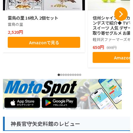
雷鳥の里 16枚入 2個セット
信州シャインマスカッ
ンデスで紹介◆ TVで
雷鳥の里
スイーツ 人気 デザー
2,520円
取り寄せグルメ お菓子
グミ ぶどう シャイン
軽井沢ファーマーズギ
Amazonで見る
ゼント ギフト お土産
650円
800円
小分け ばらまき バラ
生活 ハロウィン 母の
Amazo
お返し かわいい きれ
マーズギフト
神長官守矢史料館のレビュー