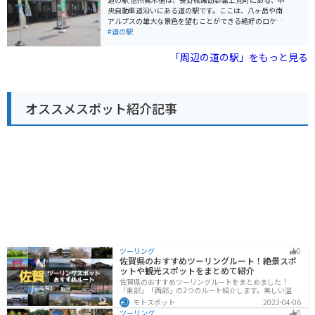
軽食コーナーなどがあります。地元産の新鮮な野菜や果
央自動車道沿いにある道の駅です。ここは、八ヶ岳や南
物はもちろん、信州そばや山賊焼きなど、地元グルメも
アルプスの雄大な景色を望むことができる絶好のロケー
堪能できます。 バイクで訪れる場合、道の駅から少し走
ションにあります。 地元の農産物や特産品を販売する直
#道の駅
った場所にある「姨捨SA」からの夜景がおすすめです。
売所があり、新鮮な野菜や果物、加工品などを購入でき
善光寺平の夜景を一望できる絶景スポットとして知られ
ます。特に、高原野菜やきのこは人気です。また、レス
「周辺の道の駅」をもっと見る
ており、ロマンチックなひとときを過ごせます。 また、
トランでは、地元の食材を使った料理を楽しむことがで
道の駅周辺には、温泉施設も点在しています。ツーリン
きます。おすすめは、信州そばや山賊焼きです。 バイク
グで疲れた体を癒やすのに最適です。
で訪れる場合、道の駅には広い駐車場が完備されている
ので安心です。また、周辺には、八ヶ岳高原道路やビー
オススメスポット紹介記事
ナスラインなど、景色の良いワインディングロードが数
多くあります。ツーリングの休憩場所としても最適で
す。 周辺には、富士見パノラマリゾートなどの観光スポ
ットもあります。スキーやスノーボード、登山など、ア
ウトドアアクティビティを楽しむこともできます。
ツーリング
0
佐賀県のおすすめツーリングルート！絶景スポ
ットや観光スポットをまとめて紹介
佐賀県のおすすめツーリングルートをまとめました！
「東部」「西部」の2つのルート紹介します。美しい温泉
地や古墳群、歴史ある城や神社仏閣など、バイクツーリ
モトスポット
2023-04-06
ングに適したスポットが多数存在し、様々な楽しみ方が
ツーリング
0