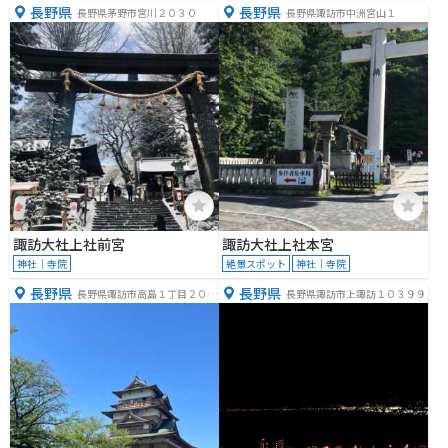
長野県
長野県
長野県茅野市宮川２０３０
長野県諏訪市中洲宮山１
諏訪大社上社前宮
諏訪大社上社本宮
神社｜寺院
絶景スポット
神社｜寺院
長野県
長野県
長野県諏訪市高島１丁目２０
長野県諏訪市上諏訪１０３９９
−１