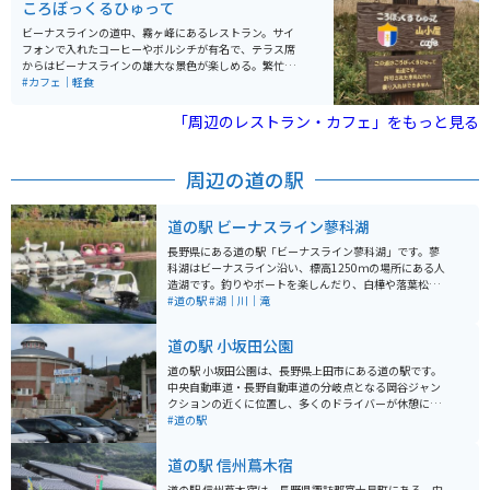
ころぼっくるひゅって
しみ方がおわかりになるかと思います。 小鳥のさえずり
に耳を傾け、花々の香りを感じながら葉影からこぼれ落
ビーナスラインの道中、霧ヶ峰にあるレストラン。サイ
ちる光の中をゆっくりと歩きましょう。癒しと安らぎの
フォンで入れたコーヒーやボルシチが有名で、テラス席
空間がここ蓼科高原にあります。本格的な英国庭園は週
からはビーナスラインの雄大な景色が楽しめる。繁忙期
ごとに表情を変え、5,000種類をこえる植物コレクショ
のお昼時は混雑するので時間をずらしていくことをお勧
#カフェ｜軽食
ンは一年を通じて様々な魅力でお楽しみいただけます。
めする。
「周辺のレストラン・カフェ」をもっと見る
周辺の道の駅
道の駅 ビーナスライン蓼科湖
長野県にある道の駅「ビーナスライン蓼科湖」です。蓼
科湖はビーナスライン沿い、標高1250ｍの場所にある人
造湖です。釣りやボートを楽しんだり、白樺や落葉松に
囲まれていて、四季折々の景観を楽しむ事もできます。
#道の駅
#湖｜川｜滝
ツーリングの途中で体を動かすために無料の彫刻公園を
歩くのも良いですし、個性的な彫刻を探すのも楽しいで
道の駅 小坂田公園
す。蓼科湖周辺は観光スポットも多く、近くにお店も沢
山ありますので、食後にゆっくり過ごす場所としてもぴ
道の駅 小坂田公園は、長野県上田市にある道の駅です。
ったりです。
中央自動車道・長野自動車道の分岐点となる岡谷ジャン
クションの近くに位置し、多くのドライバーが休憩に訪
れます。 ここは、戦国時代に武田信玄と上杉謙信が激突
#道の駅
した「川中島の戦い」の舞台となった場所としても知ら
れています。周辺には史跡も多く点在し、歴史を感じな
道の駅 信州蔦木宿
がらツーリングを楽しむことができます。 道の駅には、
地元の農産物や特産品を販売する直売所、レストラン、
道の駅 信州蔦木宿は、長野県諏訪郡富士見町にある、中