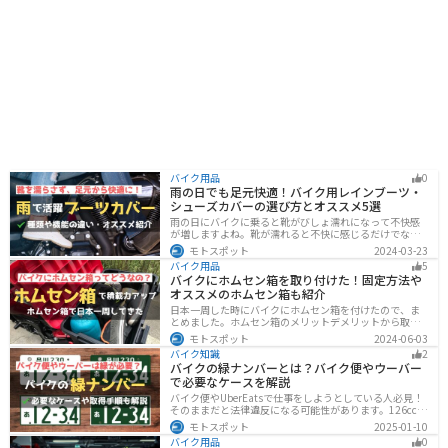
バイク用品
0
雨の日でも足元快適！バイク用レインブーツ・
シューズカバーの選び方とオススメ5選
雨の日にバイクに乗ると靴がびしょ濡れになって不快感
が増しますよね。靴が濡れると不快に感じるだけでなく
操作性にも影響が出るので事故の原因にもなります。ブ
モトスポット
2024-03-23
ーツカバーを使うことで靴を雨や汚れから防ぐことがで
バイク用品
5
きます。防風効果もあるので寒さ対策にもなります。
バイクにホムセン箱を取り付けた！固定方法や
オススメのホムセン箱も紹介
日本一周した時にバイクにホムセン箱を付けたので、ま
とめました。ホムセン箱のメリットデメリットから取り
付け方法、実際につけてどううだったのか、オススメの
モトスポット
2024-06-03
ホムセン箱まで全て解説します。バイクにホムセン箱を
バイク知識
2
付けたいと思っている人はぜひ参考にしてください。
バイクの緑ナンバーとは？バイク便やウーバー
で必要なケースを解説
バイク便やUberEatsで仕事をしようとしている人必見！
そのままだと法律違反になる可能性があります。126cc以
上のバイクで運送事業を行う場合、緑ナンバー（事業
モトスポット
2025-01-10
用）が必要になります。本記事では緑ナンバーの必要な
バイク用品
0
ケースや取得方法を解説します。