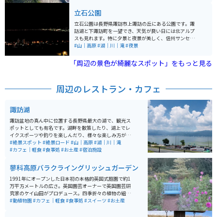
イクで訪れる場合、周辺には駐車スペースが整っている
立石公園
ため安心です。また、周辺は信州の自然豊かな環境で、
ツーリングにも最適。季節ごとの自然美と歴史を楽しめ
立石公園は長野県諏訪市上諏訪の丘にある公園です。諏
るスポットとしておすすめです。高島城周辺の温泉も観
訪湖と下諏訪町を一望でき、天気が良い日には北アルプ
光の疲れを癒すのに便利です。
スも見れます。特に夕景と夜景が美しく、信州サンセッ
トポイント100選に選定され、さらに、新日本三大夜
#山｜高原
#湖｜川｜滝
#夜景
景・夜景百選にも選ばれています。遊具のあるエリアと
遊歩道もあります。
「周辺の景色が綺麗なスポット」をもっと見る
周辺のレストラン・カフェ
諏訪湖
諏訪盆地の真ん中に位置する長野県最大の湖で、観光ス
ポットとしても有名です。湖畔を散策したり、湖上でレ
イクスポーツや釣りを楽しんだり、様々な楽しみ方がで
きます。 毎年８月には諏訪湖祭湖上花火大会が開催さ
#絶景スポット
#絶景ロード
#山｜高原
#湖｜川｜滝
れ、湖上から打ち上げられる花火を楽しむこともできま
#カフェ｜軽食
#食事処
#お土産
#宿泊施設
す。高速道路の諏訪湖サービスエリアからも湖を一望す
ることができます。ぜひ、バイクツーリングで訪れて、
蓼科高原バラクライングリッシュガーデン
美しい諏訪湖を楽しんでみてください。
1991年にオープンした日本初の本格的英国式庭園で約1
万平方メートルの広さ。英国園芸オーナーで英国園芸研
究家のケイ山田がプロデュース。四季折々の植物の組み
合わせを楽しめる英国式のガーデンです。ぜひ、バラの
#動植物園
#カフェ｜軽食
#食事処
#スイーツ
#お土産
シーズン以外にもお出かけ下さい。植物の葉と葉の組み
合わせが奏でる、本物のイングリッシュガーデンでの楽