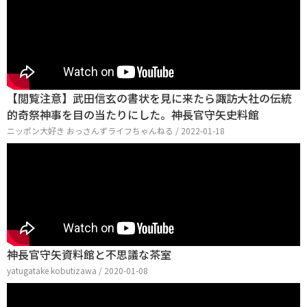
【閲覧注意】武田信玄の書状を見に来たら諏訪大社の伝統
的奇祭神事を目の当たりにした。神長官守矢史料館
ニッポン大好き おっさんずライフちゃんねる / 2022-01-18
神長官守矢資料館と不思議な茶室
yatugatake kobutizawa / 2020-01-08