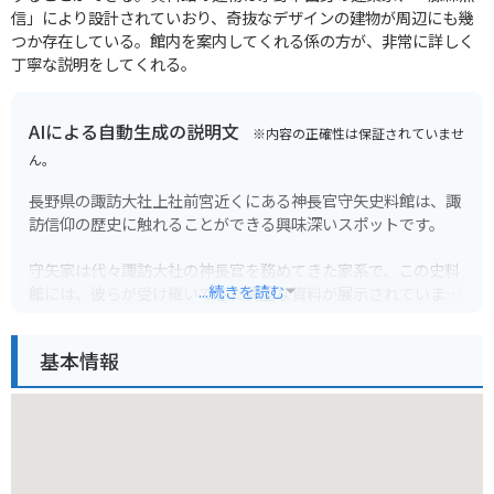
信」により設計されていおり、奇抜なデザインの建物が周辺にも幾
つか存在している。館内を案内してくれる係の方が、非常に詳しく
丁寧な説明をしてくれる。
AIによる自動生成の説明文
※内容の正確性は保証されていませ
ん。
長野県の諏訪大社上社前宮近くにある神長官守矢史料館は、諏
訪信仰の歴史に触れることができる興味深いスポットです。
守矢家は代々諏訪大社の神長官を務めてきた家系で、この史料
...続きを読む
館には、彼らが受け継いできた貴重な資料が展示されていま
す。特に、諏訪信仰の特徴である「御頭祭」に関する資料は必
見です。御頭祭は、かつて鹿の頭75頭を神前に捧げていたとい
基本情報
う歴史を持つ、勇壮な狩猟儀礼です。館内では、その様子を描
いた絵画や、実際に使用された狩猟道具などを見学できます。
諏訪湖や八ヶ岳の絶景を望む高台に位置しており、バイクで訪
れるのもおすすめです。周辺には諏訪大社の上社や下社、万治
の石仏など、見どころもたくさんあります。諏訪湖を一周する