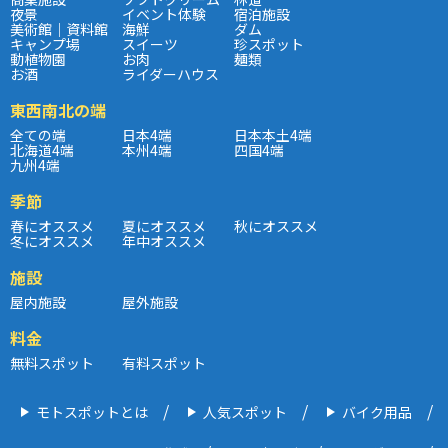
夜景
イベント体験
宿泊施設
美術館｜資料館
海鮮
ダム
キャンプ場
スイーツ
珍スポット
動植物園
お肉
麺類
お酒
ライダーハウス
東西南北の端
全ての端
日本4端
日本本土4端
北海道4端
本州4端
四国4端
九州4端
季節
春にオススメ
夏にオススメ
秋にオススメ
冬にオススメ
年中オススメ
施設
屋内施設
屋外施設
料金
無料スポット
有料スポット
モトスポットとは
人気スポット
バイク用品