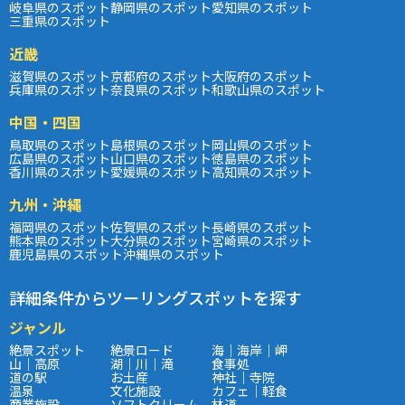
岐阜県のスポット
静岡県のスポット
愛知県のスポット
三重県のスポット
近畿
滋賀県のスポット
京都府のスポット
大阪府のスポット
兵庫県のスポット
奈良県のスポット
和歌山県のスポット
中国・四国
鳥取県のスポット
島根県のスポット
岡山県のスポット
広島県のスポット
山口県のスポット
徳島県のスポット
香川県のスポット
愛媛県のスポット
高知県のスポット
九州・沖縄
福岡県のスポット
佐賀県のスポット
長崎県のスポット
熊本県のスポット
大分県のスポット
宮崎県のスポット
鹿児島県のスポット
沖縄県のスポット
詳細条件からツーリングスポットを探す
ジャンル
絶景スポット
絶景ロード
海｜海岸｜岬
山｜高原
湖｜川｜滝
食事処
道の駅
お土産
神社｜寺院
温泉
文化施設
カフェ｜軽食
商業施設
ソフトクリーム
林道