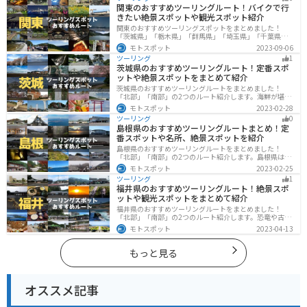
できます。バイクで佐賀県にツーリングに行く際は参考
関東のおすすめツーリングルート！バイクで行
にしてください。
きたい絶景スポットや観光スポット紹介
関東のおすすめツーリングスポットをまとめました！
「茨城県」「栃木県」「群馬県」「埼玉県」「千葉県」
「東京都」「神奈川県」の各県の観光地紹介します。自
モトスポット
2023-09-06
然豊かな山々や湖、温泉地が点在し、四季折々の景色を
ツーリング
1
楽しめるスポットが多数あります。バイクで関東にツー
茨城県のおすすめツーリングルート！定番スポ
リングに行く際は参考にしてください。
ットや絶景スポットをまとめて紹介
茨城県のおすすめツーリングルートをまとめました！
「北部」「南部」の2つのルート紹介します。海鮮が堪能
できる港や梅の景勝地、自然豊かな山々があるのでツー
モトスポット
2023-02-28
リングにもってこいです。バイクで茨城県にツーリング
ツーリング
0
に行く際は参考にしてください。
島根県のおすすめツーリングルートまとめ！定
番スポットや名所、絶景スポットを紹介
島根県のおすすめツーリングルートをまとめました！
「北部」「南部」の2つのルート紹介します。島根県は、
海と山が近く、1日で全然違う景色を堪能することができ
モトスポット
2023-02-25
ます。バイクで島根県にツーリングに行く際は参考にし
ツーリング
1
てください。
福井県のおすすめツーリングルート！絶景スポ
ットや観光スポットをまとめて紹介
福井県のおすすめツーリングルートをまとめました！
「北部」「南部」の2つのルート紹介します。恐竜や古代
遺跡、温泉地など魅力に溢れるスポットが多数ありま
モトスポット
2023-04-13
す。バイクで福井県にツーリングに行く際は参考にして
ください。
もっと見る
オススメ記事