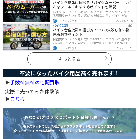
バイクを簡単に運べる「バイクムーバー」はど
んなツール？おすすめポイントも解説
バイクムーバーとは何か、メリット・デメリット、使え
る場所や床キズ対策、選び方を解説。重いバイクを狭い
ガレージで楽に移動したい方へ、ワールドウォークやFov
モトスポット
2026-06-16
nyなどおすすめ商品2選の特徴も紹介します。駐車時の切
バイク知識
0
り返しや転倒の不安を減らしたいライダー必見です。導
バイク合宿免許の選び方！9つの失敗しない教
入前の注意点もわかります。安全面まで確認。
習所選びポイント
合宿免許でバイク免許取りたいけど、どうやって選べば
いいの？という方向けに、合宿免許の中から自分に合っ
た教習所を選ぶ方法をまとめました。押さえるべきポイ
モトスポット
2022-11-28
ントは9つです。料金をできるだけ抑えたり、旅行も兼ね
て楽しみたい人必見です！
もっと見る
不要になったバイク用品高く売れます！
▶︎
手数料無料の宅配買取
実際に売ってみた体験談
▶︎
こちら
あなたのオススメスポットを登録しませんか？
モトスポットでは、皆様からオススメスポットを募集しています！
全ライダーのための最高なサービス作りに、ご協力よろしくお願いいたします。