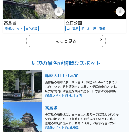
高島城
立石公園
絶景スポット
文化施設
山｜高原
湖｜川｜滝
夜景
もっと見る
周辺の景色が綺麗なスポット
諏訪大社上社本宮
長野県の諏訪大社上社本宮は、諏訪大社の4つの社のう
ちの一つで、信州諏訪地方の歴史と信仰の中心地です。
広大な境内には荘厳な社殿が建ち、四季折々の自然美と
ともに訪れる人々を癒します。特に御柱祭が有名で、7年
#絶景スポット
#神社｜寺院
に一度行われる巨大な御柱が境内に立つ光景は圧巻で
す。 バイクでのアクセスも良く、中央自動車道諏訪ICか
高島城
ら約10分の距離にあります。境内の駐車場や近隣にバイ
ク駐輪場も整備されているため、ツーリング途中の休憩
長野県の高島城は、日本三大水城の一つに数えられる歴
スポットとしても最適です。歴史ある神社の静寂と自然
史的な城で、別名「亀城」とも呼ばれています。城は戸
を楽しみながら、心身をリフレッシュする旅におすすめ
倉城の跡地に築かれ、城内には美しい堀や石垣が広が
です。
り、春は桜の名所としても人気です。観光客は城址公園
#絶景スポット
#文化施設
を散策しながら、歴史博物館で城の歴史を学べます。 バ