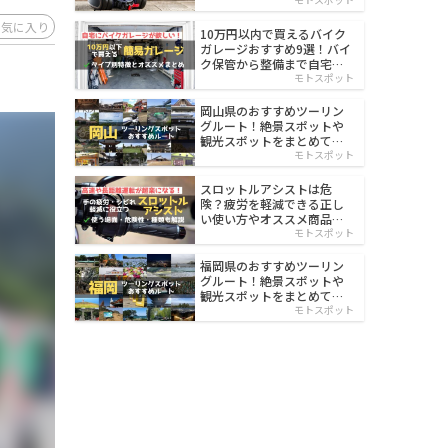
イルド
お気に入り
10万円以内で買えるバイク
ガレージおすすめ9選！バイ
ク保管から整備まで自宅で
楽々
モトスポット
岡山県のおすすめツーリン
グルート！絶景スポットや
観光スポットをまとめて紹
介
モトスポット
スロットルアシストは危
険？疲労を軽減できる正し
い使い方やオススメ商品を
紹介
モトスポット
福岡県のおすすめツーリン
グルート！絶景スポットや
観光スポットをまとめて紹
介
モトスポット