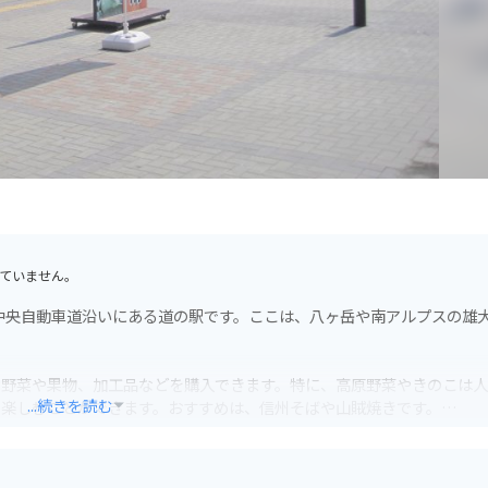
ていません。
中央自動車道沿いにある道の駅です。ここは、八ヶ岳や南アルプスの雄
。
な野菜や果物、加工品などを購入できます。特に、高原野菜やきのこは
...続きを読む
を楽しむことができます。おすすめは、信州そばや山賊焼きです。
れているので安心です。また、周辺には、八ヶ岳高原道路やビーナスラ
す。ツーリングの休憩場所としても最適です。