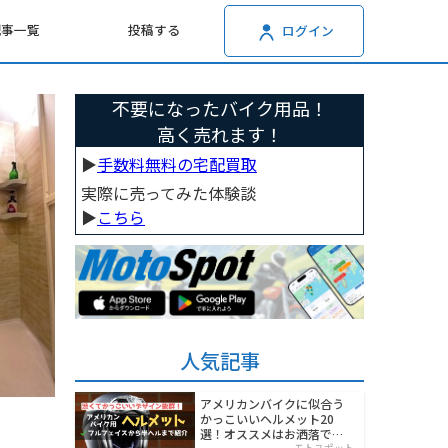
記事一覧
投稿する
ログイン
不要になったバイク用品！
高く売れます！
▶︎
手数料無料の宅配買取
実際に売ってみた体験談
▶︎
こちら
人気記事
アメリカンバイクに似合う
かっこいいヘルメット20
選！オススメはお洒落でワ
モトスポット