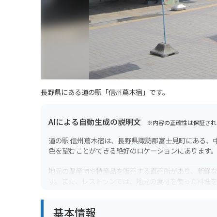
長野県にある道の駅「信州蔦木宿」です。
AIによる自動生成の説明文
※内容の正確性は保証され
道の駅 信州蔦木宿は、長野県諏訪郡富士見町にある、
色を望むことができる絶好のロケーションにあります
地元の農産物や特産品を販売する直売所があり、新鮮
す。また、レストランでは、地元の食材を使った料理
バイクで訪れる場合、道の駅には広い駐車場が完備さ
基本情報
ど、景色の良いワインディングロードが数多くありま