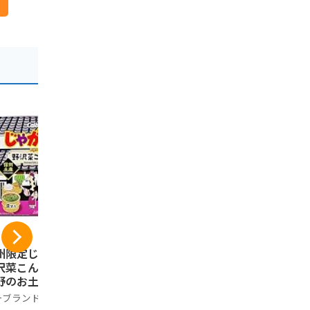
州限定じゃがりこ
芽吹堂 信州りんごバ
信州林檎パ
沢菜こんぶ味 信州
ターサンドクッキー
産りんご果
野のお土産 スナッ
6個入×2箱
りんごパイ
子 (1箱)
のお土産 (2
ーブランド品
そば茶屋 渡辺製麺 信州
Generic
入)