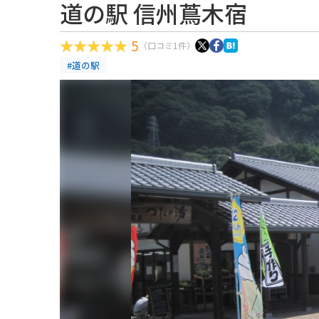
道の駅 信州蔦木宿
5
（口コミ1件）
#道の駅