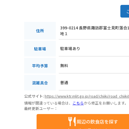
399-0214 長野県諏訪郡富士見町落合1
住所
地１
駐車場あり
駐車場
無料
平均予算
普通
混雑具合
公式サイト:
https://www.ktr.mlit.go.jp/road/chiiki/road_chiik
情報が間違っている場合は、
こちら
から修正をお願いします。
最終更新ユーザー：
周辺の飲食店を探す