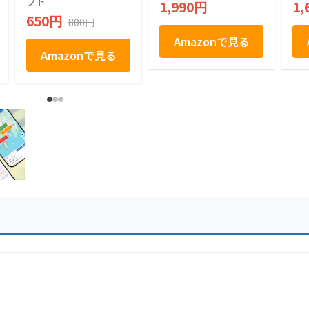
フト
1,990円
1,
ト お取り寄せ お取
650円
800円
り寄せグルメ お菓子
駄菓子 個包装 グミ
Amazonで見る
ぶどう シャインマス
Amazonで見る
カット プレゼント
ギフト お土産 信州
産 信州 長野 小分け
ばらまき バラマキ
卒業 入学 新生活 ハ
ロウィン 母の日 父
の日 贈り物 お返し
かわいい きれい 軽
井沢ファーマーズギ
フト