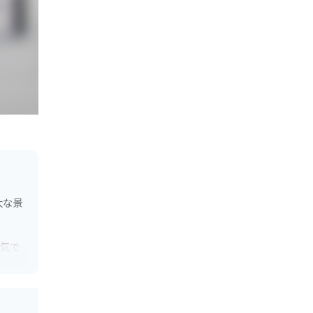
大な景
人気で
インな