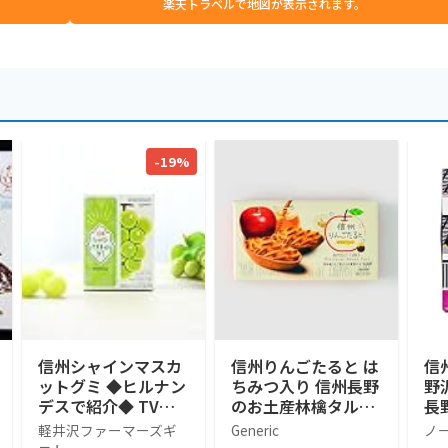
楽天トラベルで地図が表示されます。
-19%
信州シャインマスカ
信州りんごたると は
信
ットグミ ◆ヒルナン
ちみつ入り 信州長野
野
デスで紹介◆ TVで
のお土産林檎タルト
長
話題 売れ筋 人気ス
(2箱, 6, 個入)
ク菓
軽井沢ファーマーズギ
Generic
ノ
イーツ 人気 デザー