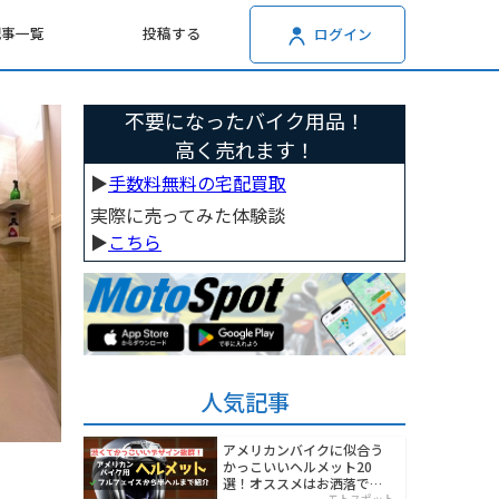
記事一覧
投稿する
ログイン
不要になったバイク用品！
高く売れます！
▶︎
手数料無料の宅配買取
実際に売ってみた体験談
▶︎
こちら
人気記事
アメリカンバイクに似合う
かっこいいヘルメット20
選！オススメはお洒落でワ
モトスポット