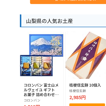
山梨県の人気お土産
コロンバン 富士山メ
桔梗信玄餅 10個入
ルヴェイユ ギフト
桔梗信玄餅
お菓子 詰め合わせ
2,985円
個包装 土産 お菓子
コロンバン
贈答 銘店 ラングド