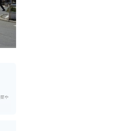
野菜や
ことが