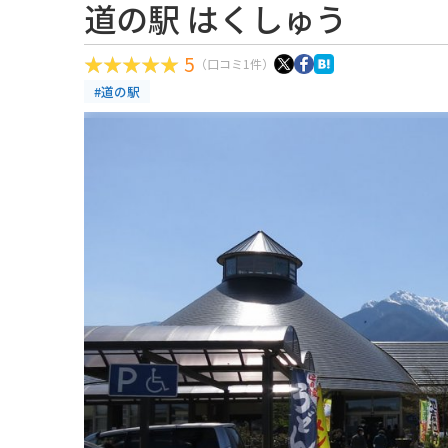
道の駅 はくしゅう
5
（口コミ1件）
#道の駅