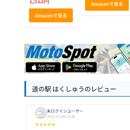
1,512円
シャ 21枚入り
Amazonで見る
Amazonで見る
道の駅 はくしゅうのレビュー
未ログインユーザー
2022-11-06 23:42