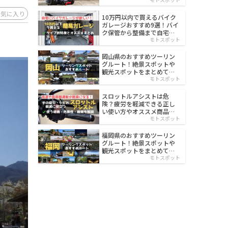
イルド
お気に入り
10万円以内で買えるバイク
ガレージおすすめ9選！バイ
ク保管から整備まで自宅で
楽々
モトスポット
岡山県のおすすめツーリン
グルート！絶景スポットや
観光スポットをまとめて紹
介
モトスポット
スロットルアシストは危
険？疲労を軽減できる正し
い使い方やオススメ商品を
紹介
モトスポット
福岡県のおすすめツーリン
グルート！絶景スポットや
観光スポットをまとめて紹
介
モトスポット