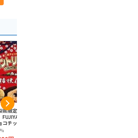
梨県限定 不二
桔梗屋 桔梗信玄餅 6
信州シャイ
FUJIYA 不二家
個布袋入り きな粉
ットグミ 
ョコチップクッキ
黒蜜 和菓子
デスで紹介◆
山梨 sweets カ
話題 売れ筋
0%
桔梗信玄餅
軽井沢ファー
トリーマアム CO
イーツ 人気
フト