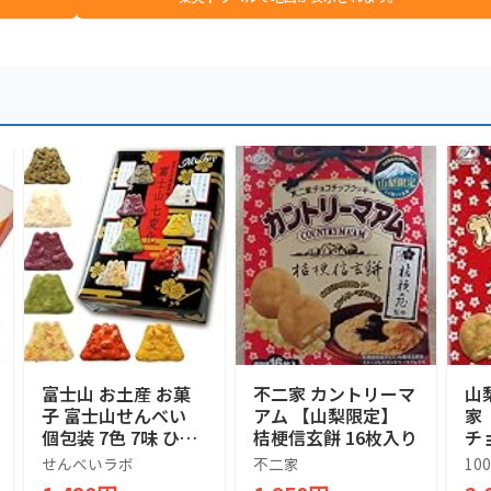
富士山 お土産 お菓
不二家 カントリーマ
山
子 富士山せんべい
アム 【山梨限定】
家 
個包装 7色 7味 ひと
桔梗信玄餅 16枚入り
チ
くち せんべい 1箱 30
ー 
せんべいラボ
不二家
10
枚入り せんべいラボ
ン