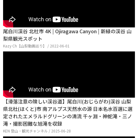
尾白川渓谷 北杜市 4K | Ojiragawa Canyon | 新緑の渓谷 山
梨県観光スポット
Kazy Ch【山梨動画巡り】 / 2022-06-01
【滑落注意の険しい渓谷道】尾白川(おじらがわ)渓谷 山梨
県北杜(ほくと)市 南アルプス天然水の源 日本名水百選に選
定されたエメラルドグリーンの清流 千ヶ淵・神蛇滝・三ノ
滝・撮影困難な旭滝を収録
KEN 登山・観光チャンネル / 2025-06-28