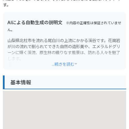
す。
AIによる自動生成の説明文
※内容の正確性は保証されていませ
ん。
山梨県北杜市を流れる尾白川の上流にかかる渓谷です。花崗岩
が川の流れで削られてできた自然の造形美や、エメラルドグリ
ーンに輝く渓流、原生林の織りなす風景は、訪れる人々を魅了
します。
...続きを読む
ハイキングコースも整備されており、気軽に渓谷美を楽しめる
のも魅力です。特に、駐車場から吊り橋を渡ってすぐの「千ヶ
基本情報
淵」は、白い岩肌と青い淵のコントラストが美しく、写真撮影
におすすめです。
バイクで行く場合は、駐車場から少し歩く必要がありますが、
渓谷沿いの道は景色が良く、ツーリングにも最適です。