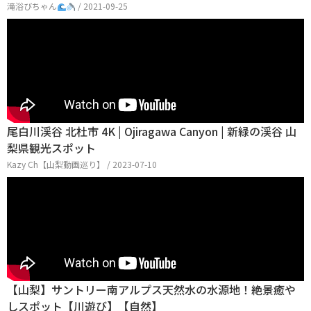
滝浴びちゃん
/ 2021-09-25
尾白川渓谷 北杜市 4K | Ojiragawa Canyon | 新緑の渓谷 山
梨県観光スポット
Kazy Ch【山梨動画巡り】 / 2023-07-10
【山梨】サントリー南アルプス天然水の水源地！絶景癒や
しスポット【川遊び】【自然】