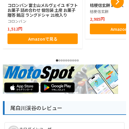
コロンバン 富士山メルヴェイユ ギフト
桔梗信玄餅 10個入
お菓子 詰め合わせ 個包装 土産 お菓子
桔梗信玄餅
贈答 銘店 ラングドシャ 21枚入り
2,985円
コロンバン
1,512円
Amazo
Amazonで見る
尾白川渓谷のレビュー
未ログインユーザー