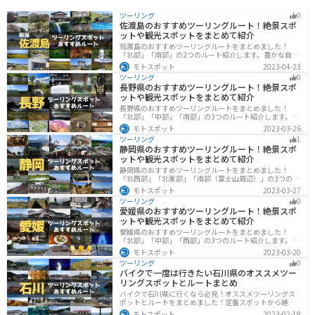
ツーリング
0
佐渡島のおすすめツーリングルート！絶景スポ
ットや観光スポットをまとめて紹介
佐渡島のおすすめツーリングルートをまとめました！
「北部」「南部」の2つのルート紹介します。豊かな自然
と歴史的なスポット、トキなどの貴重な動物を見られる
モトスポット
2023-04-23
スポットが多数あります。バイクで佐渡島にツーリング
ツーリング
0
に行く際は参考にしてください。
長野県のおすすめツーリングルート！絶景スポ
ットや観光スポットをまとめて紹介
長野県のおすすめツーリングルートをまとめました！
「北部」「中部」「南部」の3つのルート紹介します。諏
訪湖やビーナスラインのような全国でも有名なツーリン
モトスポット
2023-03-26
グスポットが多数あります。バイクで長野県にツーリン
ツーリング
1
グに行く際は参考にしてください。
静岡県のおすすめツーリングルート！絶景スポ
ットや観光スポットをまとめて紹介
静岡県のおすすめツーリングルートをまとめました！
「北西部」「北東部」「南部（富士山周辺）」の3つのル
ート紹介します。富士山を中心に自然豊かな景色や食事
モトスポット
2023-03-27
を楽しめるスポットが多数あります。バイクで静岡県に
ツーリング
0
ツーリングに行く際は参考にしてください。
愛媛県のおすすめツーリングルート！絶景スポ
ットや観光スポットをまとめて紹介
愛媛県のおすすめツーリングルートをまとめました！
「北部」「中部」「西部」の3つのルート紹介します。山
や海といった自然だけでなく、気軽に渡れる島もあり
モトスポット
2023-03-20
様々な楽しみ方ができます。バイクで愛媛県にツーリン
ツーリング
0
グに行く際は参考にしてください。
バイクで一度は行きたい石川県のオススメツー
リングスポットとルートまとめ
バイクで石川県に行くなら必見！オススメツーリングス
ポットとルートをまとめました！定番スポットから絶景
スポット、温泉、海、グルメなど様々なジャンルで楽し
モトスポット
2023-02-18