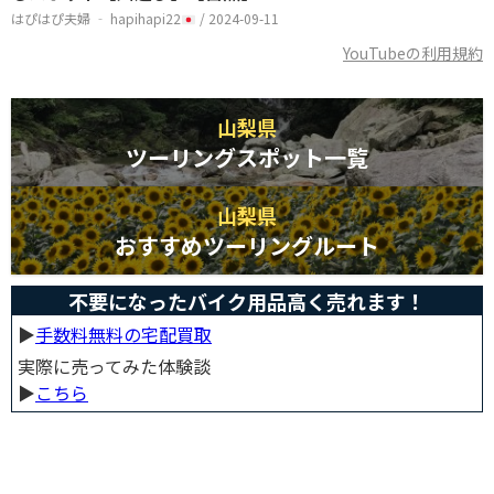
はぴはぴ夫婦 ‐ hapihapi22
/ 2024-09-11
YouTubeの利用規約
山梨県
ツーリングスポット一覧
山梨県
おすすめツーリングルート
不要になったバイク用品高く売れます！
▶︎
手数料無料の宅配買取
実際に売ってみた体験談
▶︎
こちら