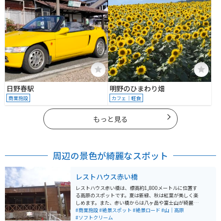
日野春駅
明野のひまわり畑
商業施設
カフェ｜軽食
もっと見る
周辺の景色が綺麗なスポット
レストハウス赤い橋
レストハウス赤い橋は、標高約1,800メートルに位置す
る高原のスポットです。夏は新緑、秋は紅葉が美しく楽
しめます。また、赤い橋からは八ヶ岳や富士山が綺麗に
見えるため、橋下を上空から眺めることができる貴重な
#商業施設
#絶景スポット
#絶景ロード
#山｜高原
スポットです。 レストハウス赤い橋では、有名なソフト
#ソフトクリーム