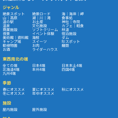
ジャンル
絶景スポット
絶景ロード
海｜海岸｜岬
山｜高原
湖｜川｜滝
食事処
道の駅
お土産
神社｜寺院
温泉
文化施設
カフェ｜軽食
商業施設
ソフトクリーム
林道
夜景
イベント体験
宿泊施設
美術館｜資料館
海鮮
ダム
キャンプ場
スイーツ
珍スポット
動植物園
お肉
麺類
お酒
ライダーハウス
東西南北の端
全ての端
日本4端
日本本土4端
北海道4端
本州4端
四国4端
九州4端
季節
春にオススメ
夏にオススメ
秋にオススメ
冬にオススメ
年中オススメ
施設
屋内施設
屋外施設