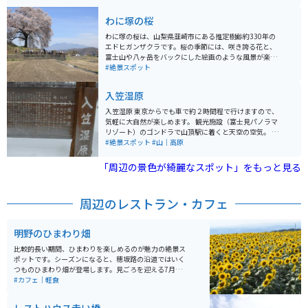
クリームが食べられます。また、近くには清泉寮もあり
ます。
わに塚の桜
わに塚の桜は、山梨県韮崎市にある推定樹齢約330年の
エドヒガンザクラです。桜の季節には、咲き誇る花と、
富士山や八ヶ岳をバックにした絵画のような風景が楽し
めます。また、見頃の時期には夜間のライトアップも行
#絶景スポット
われ、幻想的な景色を楽しむこともできます。
入笠湿原
入笠湿原 東京からでも車で約２時間程で行けますので、
気軽に大自然が楽しめます。 観光施設（富士見パノラマ
リゾート）のゴンドラで山頂駅に着くと天空の空気。 入
笠湿原・入笠山は花の宝庫としても知られており、花の
#絶景スポット
#山｜高原
季節は見に多くの方で賑わうようです。
「周辺の景色が綺麗なスポット」をもっと見る
周辺のレストラン・カフェ
明野のひまわり畑
比較的長い期間、ひまわりを楽しめるのが魅力の絶景ス
ポットです。シーズンになると、穂坂路の沿道ではいく
つものひまわり畑が登場します。見ごろを迎える7月下旬
から8月中旬頃にかけては、明野のひまわり畑を中心に
#カフェ｜軽食
「北杜市明野サンフラワーフェス」が開催されます。