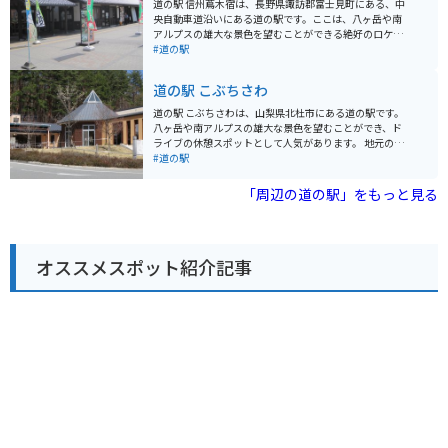
道の駅 信州蔦木宿は、長野県諏訪郡富士見町にある、中
は、ハイキングコースやキャンプ場など、自然を楽しむ
央自動車道沿いにある道の駅です。ここは、八ヶ岳や南
ことができる施設も充実しています。山梨観光の拠点と
アルプスの雄大な景色を望むことができる絶好のロケー
しても、ぜひ立ち寄ってみてください。
ションにあります。 地元の農産物や特産品を販売する直
#道の駅
売所があり、新鮮な野菜や果物、加工品などを購入でき
ます。特に、高原野菜やきのこは人気です。また、レス
道の駅 こぶちさわ
トランでは、地元の食材を使った料理を楽しむことがで
きます。おすすめは、信州そばや山賊焼きです。 バイク
道の駅 こぶちさわは、山梨県北杜市にある道の駅です。
で訪れる場合、道の駅には広い駐車場が完備されている
八ヶ岳や南アルプスの雄大な景色を望むことができ、ド
ので安心です。また、周辺には、八ヶ岳高原道路やビー
ライブの休憩スポットとして人気があります。 地元の農
ナスラインなど、景色の良いワインディングロードが数
産物直売所では、新鮮な高原野菜や果物を購入すること
#道の駅
多くあります。ツーリングの休憩場所としても最適で
ができます。特に、高原野菜は甘みが強く、お土産にも
す。 周辺には、富士見パノラマリゾートなどの観光スポ
おすすめです。また、レストランでは、地元の食材を使
「周辺の道の駅」をもっと見る
ットもあります。スキーやスノーボード、登山など、ア
った料理を楽しむことができます。 バイクで訪れる場
ウトドアアクティビティを楽しむこともできます。
合、道の駅 こぶちさわは、ツーリングの拠点としても最
適です。周辺には、八ヶ岳や南アルプスへのツーリング
コースが多数あります。また、道の駅には、バイクスタ
オススメスポット紹介記事
ンドも完備されています。 道の駅 こぶちさわは、雄大な
自然と地元の食を楽しむことができる道の駅です。