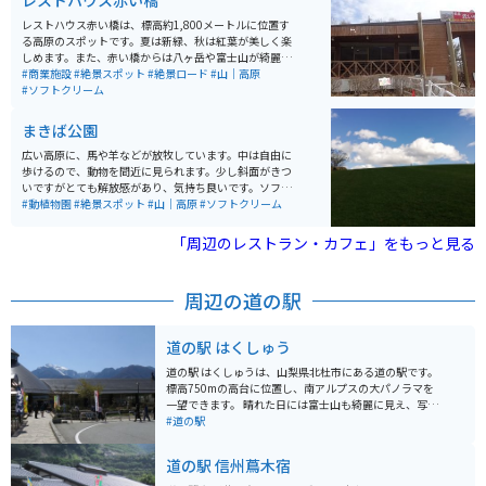
レストハウス赤い橋
レストハウス赤い橋は、標高約1,800メートルに位置す
る高原のスポットです。夏は新緑、秋は紅葉が美しく楽
しめます。また、赤い橋からは八ヶ岳や富士山が綺麗に
見えるため、橋下を上空から眺めることができる貴重な
#商業施設
#絶景スポット
#絶景ロード
#山｜高原
スポットです。 レストハウス赤い橋では、有名なソフト
#ソフトクリーム
クリームが食べられます。また、近くには清泉寮もあり
ます。
まきば公園
広い高原に、馬や羊などが放牧しています。中は自由に
歩けるので、動物を間近に見られます。少し斜面がきつ
いですがとても解放感があり、気持ち良いです。ソフト
クリームが牛乳が濃くとても美味しいです。レストラン
#動植物園
#絶景スポット
#山｜高原
#ソフトクリーム
もあります。
「周辺のレストラン・カフェ」をもっと見る
周辺の道の駅
道の駅 はくしゅう
道の駅 はくしゅうは、山梨県北杜市にある道の駅です。
標高750mの高台に位置し、南アルプスの大パノラマを
一望できます。 晴れた日には富士山も綺麗に見え、写真
撮影や景色を楽しむのに最適なスポットです。地元の特
#道の駅
産品販売所では、新鮮な高原野菜や果物、手作りのお菓
子などが販売されています。レストランでは、地元の食
道の駅 信州蔦木宿
材を使った料理を楽しむことができます。 バイクで訪れ
る場合、駐車場も広く停めやすいので安心です。周辺に