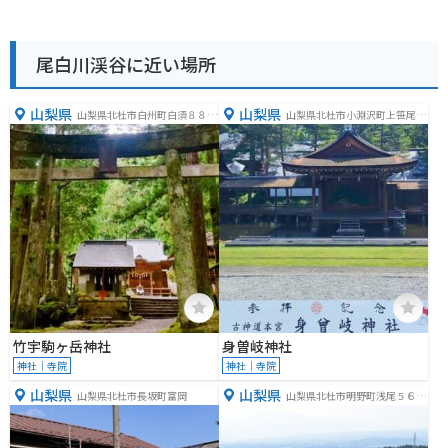
尾白川渓谷に近い場所
山梨県
山梨県
山梨県北杜市白州町白須８８８
山梨県北杜市小淵沢町上笹尾３
４−１
４０１
竹宇駒ヶ岳神社
身曽岐神社
神社｜寺院
神社｜寺院
山梨県
山梨県
山梨県北杜市長坂町富岡
山梨県北杜市明野町浅尾５６６
４