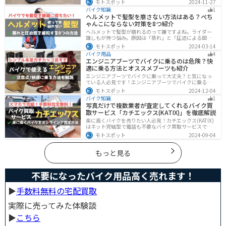
モトスポット
2024-11-27
は修理費用が高額になる場合が多いです。この記事を読
バイク知識
1
めば車両保険の正しい選び方がわかります。
ヘルメットで髪型を崩さない方法はある？ぺち
ゃんこにならない対策を8つ紹介
ヘルメットで髪型が崩れるのって嫌ですよね。ライダー
誰しもが持つ悩み。原因は「蒸れ」と「圧迫による固
定」です。原因に対してしっかりと対策すればヘルメッ
モトスポット
2024-03-14
トを被っても髪型を崩さなくすることは可能です。今回
バイク用品
4
はその方法をまとめました。バイクに乗って髪型が崩れ
エンジニアブーツでバイクに乗るのは危険？快
るのが気になるという人は、参考にしてください。
適に乗る方法とオススメブーツも紹介
エンジニアブーツでバイクに乗って大丈夫？と気になっ
ている人必見です！エンジニアブーツでバイクに乗るメ
リットデメリット、おすすめのブーツまで徹底解説しま
モトスポット
2024-12-04
す。ファッション性が高く、バイクに乗っている時もそ
バイク知識
1
うじゃない時もかっこよくキメたい人にオススメです。
写真だけで複数業者が査定してくれるバイク買
取サービス「カチエックス(KATIX)」を徹底解説
楽に高くバイクを売りたい人必見！カチエックス(KATIX)
はネット完結型で電話も不要なバイク買取サービスで
す。バイク情報と写真を登録するだけで、複数のバイク
モトスポット
2024-09-04
業者がオークション形式で価格を競い合ってくれるの
で、何もせず最高値でバイクを売ることができます。
もっと見る
不要になったバイク用品高く売れます！
▶︎
手数料無料の宅配買取
実際に売ってみた体験談
▶︎
こちら