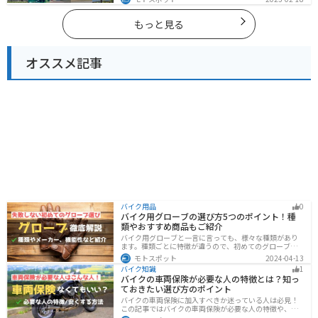
めます。バイクで石川ツーリングに行こうと思っている
人は、参考にしてください。
もっと見る
オススメ記事
バイク用品
0
バイク用グローブの選び方5つのポイント！種
類やおすすめ商品もご紹介
バイク用グローブと一言に言っても、様々な種類があり
ます。種類ごとに特徴が違うので、初めてのグローブ選
びで失敗しないように、しっかりと理解して選ぶように
モトスポット
2024-04-13
しましょう。この記事では、特徴やメリットデメリッ
バイク知識
1
ト、有名メーカーなど初心者が知っておくべきことをま
バイクの車両保険が必要な人の特徴とは？知っ
とめました。
ておきたい選び方のポイント
バイクの車両保険に加入すべきか迷っている人は必見！
この記事ではバイクの車両保険が必要な人の特徴や、車
両保険の選び方を解説します。実は、価値の高いバイク