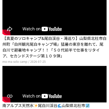
【真夏のソロキャンプ&尾白渓谷・滝巡り】山梨県北杜市白
州町「白州観光尾白キャンプ場」猛暑の東京を離れて、尾
白川で避暑地キャンプ！！「５０代前半で仕事をリタイ
ア、セカンドステージ第１０９弾」
mo-ma solo camp / 2026-07-25
南アルプス天然水
尾白川渓谷
山梨県北杜市