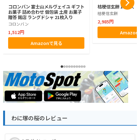
コロンバン 富士山メルヴェイユ ギフト
桔梗信玄餅 10個入
お菓子 詰め合わせ 個包装 土産 お菓子
桔梗信玄餅
贈答 銘店 ラングドシャ 21枚入り
2,985円
コロンバン
1,512円
Amazo
Amazonで見る
わに塚の桜のレビュー