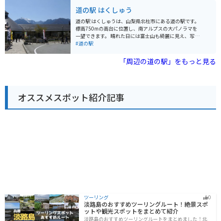
ブやツーリングの休憩にぜひ立ち寄ってみてください。
食材を使った料理を楽しむことができます。 バイクで訪
道の駅 はくしゅう
れる場合、道の駅 しらねは、ツーリングの休憩場所とし
て最適です。駐車場も広く、バイクスタンドも設置され
道の駅 はくしゅうは、山梨県北杜市にある道の駅です。
ています。周辺には、南アルプスや富士山など、絶景ス
標高750mの高台に位置し、南アルプスの大パノラマを
ポットが多く点在しており、ツーリングの拠点としても
一望できます。 晴れた日には富士山も綺麗に見え、写真
おすすめです。
撮影や景色を楽しむのに最適なスポットです。地元の特
#道の駅
産品販売所では、新鮮な高原野菜や果物、手作りのお菓
子などが販売されています。レストランでは、地元の食
「周辺の道の駅」をもっと見る
材を使った料理を楽しむことができます。 バイクで訪れ
る場合、駐車場も広く停めやすいので安心です。周辺に
は、ハイキングコースやキャンプ場など、自然を楽しむ
ことができる施設も充実しています。山梨観光の拠点と
オススメスポット紹介記事
しても、ぜひ立ち寄ってみてください。
ツーリング
0
淡路島のおすすめツーリングルート！絶景スポ
ットや観光スポットをまとめて紹介
淡路島のおすすめツーリングルートをまとめました！北