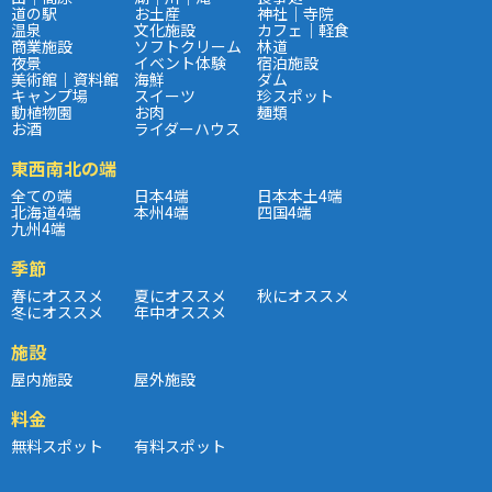
道の駅
お土産
神社｜寺院
温泉
文化施設
カフェ｜軽食
商業施設
ソフトクリーム
林道
夜景
イベント体験
宿泊施設
美術館｜資料館
海鮮
ダム
キャンプ場
スイーツ
珍スポット
動植物園
お肉
麺類
お酒
ライダーハウス
東西南北の端
全ての端
日本4端
日本本土4端
北海道4端
本州4端
四国4端
九州4端
季節
春にオススメ
夏にオススメ
秋にオススメ
冬にオススメ
年中オススメ
施設
屋内施設
屋外施設
料金
無料スポット
有料スポット