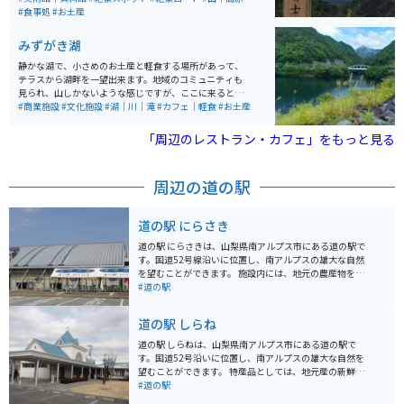
あります。そのため、県営の駐車場や、観光施設や土産
#食事処
#お土産
物店に設置された駐車場を利用するのがおすすめです。
みずがき湖
静かな湖で、小さめのお土産と軽食する場所があって、
テラスから湖畔を一望出来ます。地域のコミュニティも
見られ、山しかないような感じですが、ここに来るとそ
の奥行きを感じられて心地良い場所です。 また、道中の
#商業施設
#文化施設
#湖｜川｜滝
#カフェ｜軽食
#お土産
道のりも景色が綺麗で、それなりにカーブもありツーリ
ングを楽しめます。
「周辺のレストラン・カフェ」をもっと見る
周辺の道の駅
道の駅 にらさき
道の駅 にらさきは、山梨県南アルプス市にある道の駅で
す。国道52号線沿いに位置し、南アルプスの雄大な自然
を望むことができます。 施設内には、地元の農産物をは
じめ、特産品や工芸品などを販売するショップがありま
#道の駅
す。特に、南アルプス市の特産品である「ニラ」を使っ
た加工品は人気です。軽食コーナーでは、地元産の食材
道の駅 しらね
を使ったそばやうどん、山菜料理などが楽しめます。 バ
イクで訪れる際は、道の駅に併設された駐車場にバイク
道の駅 しらねは、山梨県南アルプス市にある道の駅で
専用のスペースがあるので便利です。周辺には、南アル
す。国道52号沿いに位置し、南アルプスの雄大な自然を
プスエコーラインや夜叉神峠など、ツーリングに最適な
望むことができます。 特産品としては、地元産の新鮮な
スポットがたくさんあります。 道の駅 にらさきは、雄大
野菜や果物が人気です。特に、桃やぶどうは、糖度が高
#道の駅
な自然と地元の魅力を満喫できるスポットです。ドライ
く、お土産に最適です。また、レストランでは、地元の