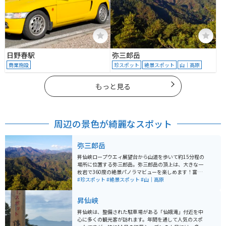
日野春駅
弥三郎岳
商業施設
珍スポット
絶景スポット
山｜高原
もっと見る
周辺の景色が綺麗なスポット
弥三郎岳
昇仙峡ロープウエィ展望台から山道を歩いて約15分程の
場所に位置する弥三郎岳。弥三郎岳の頂上は、大きな一
枚岩で360度の絶景パノラマビューを楽しめます！富士
山・甲府盆地・白砂山・南アルプス・金峰山・荒川ダム
#珍スポット
#絶景スポット
#山｜高原
など、さえぎるものがなく望めます。富士山から発する
龍脈が金峰山を経由して弥三郎岳頂上に流れるといわれ
昇仙峡
ていて、最大のパワースポットとして知られています。
昇仙峡は、整備された駐車場がある「仙娥滝」付近を中
心に多くの観光客が訪れます。年間を通して人気のスポ