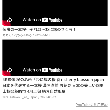
伝説の一本桜…それは…わに塚のさくら！
ママくん花ちゃんねる / 2024-04-18
4K映像 桜の名所「わに塚の桜 春」cherry blossom japan
日本を代表する一本桜 満開直前 お花見 日本の美しい四季
山梨県韮崎市 4月上旬 絶景自然風景
Yatsugatake21_4K_Japan / 2021-03-02
YouTubeの利用規約