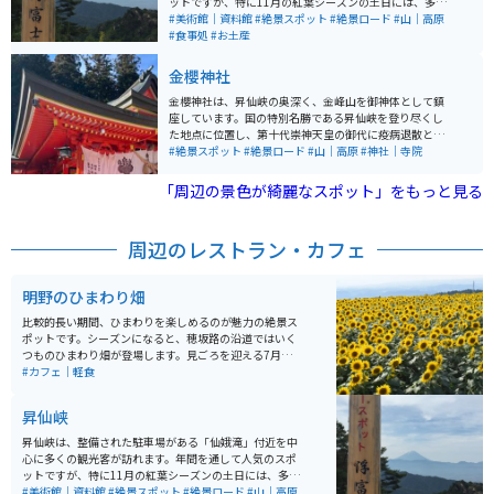
ットですが、特に11月の紅葉シーズンの土日には、多く
のライダーが訪れるため、周辺の道路も渋滞することが
#美術館｜資料館
#絶景スポット
#絶景ロード
#山｜高原
あります。そのため、県営の駐車場や、観光施設や土産
#食事処
#お土産
物店に設置された駐車場を利用するのがおすすめです。
金櫻神社
金櫻神社は、昇仙峡の奥深く、金峰山を御神体として鎮
座しています。国の特別名勝である昇仙峡を登り尽くし
た地点に位置し、第十代崇神天皇の御代に疫病退散と万
民息災の祈願のために創建されました。美しい自然環境
#絶景スポット
#絶景ロード
#山｜高原
#神社｜寺院
と共に、心身の浄化やパワーチャージの場として多くの
参拝者が訪れます。 特昇仙峡の壮大な渓谷美と合わせて
「周辺の景色が綺麗なスポット」をもっと見る
訪れることで、自然の力強さと神聖な雰囲気を同時に感
じることができるのでオススメです。駐車場もあり、車
やバイクで行けます。歴史が古いのに綺麗な神社です。
周辺のレストラン・カフェ
山にあるので敷地が階段と坂になっています。敷地内全
部回ると少し疲れるかもしれません。
明野のひまわり畑
比較的長い期間、ひまわりを楽しめるのが魅力の絶景ス
ポットです。シーズンになると、穂坂路の沿道ではいく
つものひまわり畑が登場します。見ごろを迎える7月下旬
から8月中旬頃にかけては、明野のひまわり畑を中心に
#カフェ｜軽食
「北杜市明野サンフラワーフェス」が開催されます。
昇仙峡
昇仙峡は、整備された駐車場がある「仙娥滝」付近を中
心に多くの観光客が訪れます。年間を通して人気のスポ
ットですが、特に11月の紅葉シーズンの土日には、多く
のライダーが訪れるため、周辺の道路も渋滞することが
#美術館｜資料館
#絶景スポット
#絶景ロード
#山｜高原