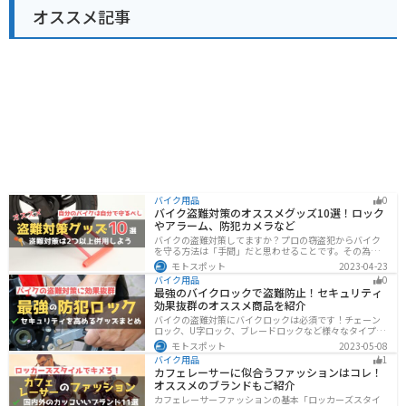
オススメ記事
バイク用品
0
バイク盗難対策のオススメグッズ10選！ロック
やアラーム、防犯カメラなど
バイクの盗難対策してますか？プロの窃盗犯からバイク
を守る方法は「手間」だと思わせることです。その為に
は「チェーンロック 」「ディスクロック」などしっかり
モトスポット
2023-04-23
と対策をしておきましょう。この記事では、すぐできる
バイク用品
0
バイクの盗難対策オススメグッズを紹介します。
最強のバイクロックで盗難防止！セキュリティ
効果抜群のオススメ商品を紹介
バイクの盗難対策にバイクロックは必須です！チェーン
ロック、U字ロック、ブレードロックなど様々なタイプが
あるので自分の用途に合った使いやすいものを選びまし
モトスポット
2023-05-08
ょう。この記事ではバイクロックの種類と特徴、それぞ
バイク用品
1
れ最強の商品を紹介します。
カフェレーサーに似合うファッションはコレ！
オススメのブランドもご紹介
カフェレーサーファッションの基本「ロッカーズスタイ