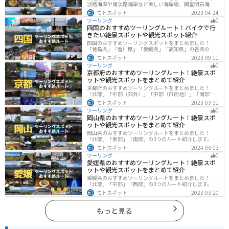
淡路海岸や南淡路海岸など美しい海岸線、国営明石海峡
公園や淡路夢舞台など、自然とアートが融合した施設も
モトスポット
2023-04-24
多数あります。バイクで淡路島にツーリングに行く際は
ツーリング
0
参考にしてください。
四国のおすすめツーリングルート！バイクで行
きたい絶景スポットや観光スポット紹介
四国のおすすめツーリングスポットをまとめました！
「徳島県」「香川県」「愛媛県」「高知県」の各県の観
光地紹介します。自然豊かな山々や湖、温泉地が点在
モトスポット
2023-09-11
し、四季折々の景色を楽しめるスポットが多数ありま
ツーリング
0
す。バイクで四国にツーリングに行く際は参考にしてく
京都府のおすすめツーリングルート！絶景スポ
ださい。
ットや観光スポットをまとめて紹介
京都府のおすすめツーリングルートをまとめました！
「北部」「中部（郊外）」「中部（市街地）」「南部」
の4つのルート紹介します。古い町並みや神社仏閣、自然
モトスポット
2023-03-31
に囲まれた風光明媚なスポットが数多く存在し、様々な
ツーリング
0
楽しみ方ができます。バイクで京都府にツーリングに行
岡山県のおすすめツーリングルート！絶景スポ
く際は参考にしてください。
ットや観光スポットをまとめて紹介
岡山県のおすすめツーリングルートをまとめました！
「北部」「東部」「南部」の3つのルート紹介します。岡
山市や倉敷市など、歴史ある街並みも魅力的で、バイク
モトスポット
2024-06-03
ツーリングに最適なスポットが多数あります。バイクで
ツーリング
0
岡山県にツーリングに行く際は参考にしてください。
愛媛県のおすすめツーリングルート！絶景スポ
ットや観光スポットをまとめて紹介
愛媛県のおすすめツーリングルートをまとめました！
「北部」「中部」「西部」の3つのルート紹介します。山
や海といった自然だけでなく、気軽に渡れる島もあり
モトスポット
2023-03-20
様々な楽しみ方ができます。バイクで愛媛県にツーリン
グに行く際は参考にしてください。
もっと見る