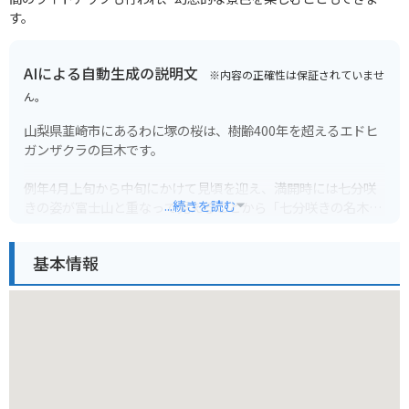
す。
AIによる自動生成の説明文
※内容の正確性は保証されていませ
ん。
山梨県韮崎市にあるわに塚の桜は、樹齢400年を超えるエドヒ
ガンザクラの巨木です。
例年4月上旬から中旬にかけて見頃を迎え、満開時には七分咲
...続きを読む
きの姿が富士山と重なって見えることから「七分咲きの名木」
とも呼ばれています。
基本情報
周囲は桃畑が広がり、ピンク色の絨毯と桜の淡いピンク色との
コントラストも美しく、多くの写真愛好家も訪れます。
バイクでお越しの方は、韮崎インターチェンジから国道52号線
を南下し、わに塚の桜の看板に従って進むと、約15分ほどで到
着します。
駐車場は無料で、約50台ほど停められます。