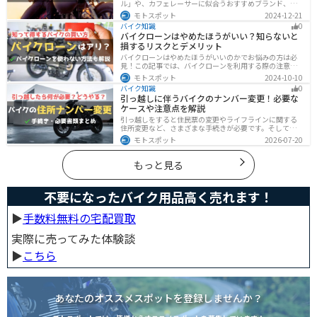
ル」や、カフェレーサーに似合うおすすめブランド、定
番アイテムを詳しく紹介。個性を引き立てるコーデのコ
モトスポット
2024-12-21
ツや季節に合ったアイテム選び、愛車とのマッチング方
バイク知識
0
法も解説します。
バイクローンはやめたほうがいい？知らないと
損するリスクとデメリット
バイクローンはやめたほうがいいのかでお悩みの方は必
見！この記事では、バイクローンを利用する際の注意点
や失敗しない選び方を解説しています。実は、バイクロ
モトスポット
2024-10-10
ーンの選び方にはコツがあります。この記事を読めば、
バイク知識
0
自分に合った賢い選択をすることが可能です。
引っ越しに伴うバイクのナンバー変更！必要な
ケースや注意点を解説
引っ越しをすると住民票の変更やライフラインに関する
住所変更など、さまざまな手続きが必要です。そしてバ
イク乗りの場合は、住所変更やナンバー変更といったバ
モトスポット
2026-07-20
イクに関する手続きも忘れてはいけません。しかし、必
要な手続きや手順がわからないという方も多いのではな
いでしょうか。ライダー引っ越したらバイクのナンバー
もっと見る
を変えないといけないの？ライダー引っ越し先でも原付
に乗る場合、どんな手続きが必要か知りたいライダー引
っ越したけど忙しくて住所変更もナンバー変更もしてい
不要になったバイク用品高く売れます！
ない・・・今回はこのような疑問・お悩みにお
▶︎
手数料無料の宅配買取
実際に売ってみた体験談
▶︎
こちら
あなたのオススメスポットを登録しませんか？