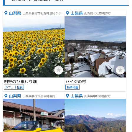
山梨県
山梨県
山梨県北杜市明野町浅尾５６６
山梨県北杜市明野町
４
明野のひまわり畑
ハイジの村
カフェ｜軽食
動植物園
山梨県
山梨県
山梨県北杜市長坂町富岡
山梨県甲府市猪狩町