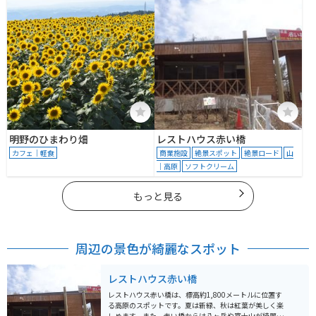
明野のひまわり畑
レストハウス赤い橋
カフェ｜軽食
商業施設
絶景スポット
絶景ロード
山
｜高原
ソフトクリーム
もっと見る
周辺の景色が綺麗なスポット
レストハウス赤い橋
レストハウス赤い橋は、標高約1,800メートルに位置す
る高原のスポットです。夏は新緑、秋は紅葉が美しく楽
しめます。また、赤い橋からは八ヶ岳や富士山が綺麗に