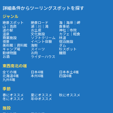
詳細条件からツーリングスポットを探す
ジャンル
絶景スポット
絶景ロード
海｜海岸｜岬
山｜高原
湖｜川｜滝
食事処
道の駅
お土産
神社｜寺院
温泉
文化施設
カフェ｜軽食
商業施設
ソフトクリーム
林道
夜景
イベント体験
宿泊施設
美術館｜資料館
海鮮
ダム
キャンプ場
スイーツ
珍スポット
動植物園
お肉
麺類
お酒
ライダーハウス
東西南北の端
全ての端
日本4端
日本本土4端
北海道4端
本州4端
四国4端
九州4端
季節
春にオススメ
夏にオススメ
秋にオススメ
冬にオススメ
年中オススメ
施設