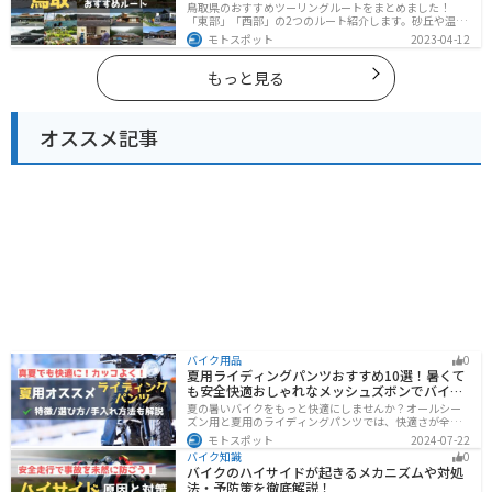
鳥取県のおすすめツーリングルートをまとめました！
「東部」「西部」の2つのルート紹介します。砂丘や温泉
地、歴史ある城跡など魅力溢れるスポットが多数あるの
モトスポット
2023-04-12
で楽しめます。バイクで鳥取県にツーリングに行く際は
参考にしてください。
もっと見る
オススメ記事
バイク用品
0
夏用ライディングパンツおすすめ10選！暑くて
も安全快適おしゃれなメッシュズボンでバイク
に乗ろう
夏の暑いバイクをもっと快適にしませんか？オールシー
ズン用と夏用のライディングパンツでは、快適さが全然
違います。生地の大半がメッシュ素材で作られた夏用で
モトスポット
2024-07-22
は通気性・透湿性に優れており、熱気を逃しつつ汗をし
バイク知識
0
っかりと乾かしてくれます。そんな夏用ライディングパ
バイクのハイサイドが起きるメカニズムや対処
ンツの選び方や特徴オススメ商品をまとめました。
法・予防策を徹底解説！