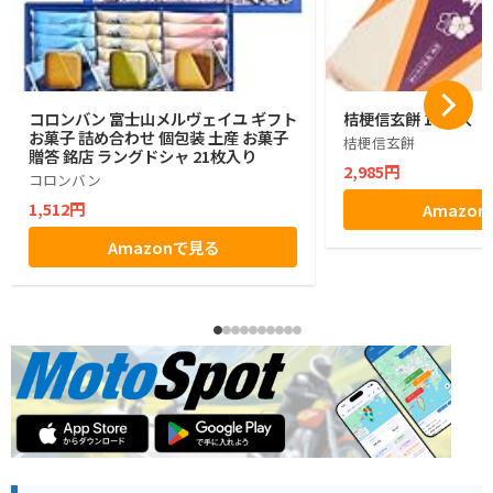
コロンバン 富士山メルヴェイユ ギフト
桔梗信玄餅 10個入
お菓子 詰め合わせ 個包装 土産 お菓子
桔梗信玄餅
贈答 銘店 ラングドシャ 21枚入り
2,985円
コロンバン
1,512円
Amazo
Amazonで見る