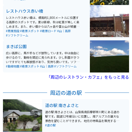
「北杜市明野サンフラワーフェス」が開催されます。
レストハウス赤い橋
レストハウス赤い橋は、標高約1,800メートルに位置す
る高原のスポットです。夏は新緑、秋は紅葉が美しく楽
しめます。また、赤い橋からは八ヶ岳や富士山が綺麗に
見えるため、橋下を上空から眺めることができる貴重な
#商業施設
#絶景スポット
#絶景ロード
#山｜高原
スポットです。 レストハウス赤い橋では、有名なソフト
#ソフトクリーム
クリームが食べられます。また、近くには清泉寮もあり
ます。
まきば公園
広い高原に、馬や羊などが放牧しています。中は自由に
歩けるので、動物を間近に見られます。少し斜面がきつ
いですがとても解放感があり、気持ち良いです。ソフト
クリームが牛乳が濃くとても美味しいです。レストラン
#動植物園
#絶景スポット
#山｜高原
#ソフトクリーム
もあります。
「周辺のレストラン・カフェ」をもっと見る
周辺の道の駅
道の駅 南きよさと
道の駅 南きよさとは、山梨県南巨摩郡早川町にある道の
駅です。国道52号線沿いに位置し、南アルプスの雄大な
景色を望むことができます。 地元の特産品を販売する農
産物直売所では、旬の野菜や果物を購入できます。特
#道の駅
に、桃やぶどうは人気が高く、お土産にもおすすめで