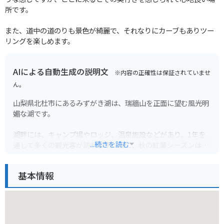
所です。
また、道中の道のりも景色が綺麗で、それなりにカーブもありツー
リングを楽しめます。
AIによる自動生成の説明文
※内容の正確性は保証されていませ
ん。
山梨県北杜市にあるみずがき湖は、瑞牆山を正面に望む風光明
媚な湖です。
湖畔には、キャンプ場やロッジ、温泉施設などがあり、1年を
...続きを読む
通して多くの観光客が訪れます。特に、秋の紅葉シーズンは人
気が高く、湖面に映る鮮やかな紅葉は息を呑む美しさです。
基本情報
バイクで訪れる場合、みずがき湖周辺のワインディングロード
は、走りごたえがありおすすめです。道中はカーブが多く、ア
ップダウンもあるため、運転には注意が必要です。また、展望
の良い場所も多いので、休憩を兼ねて景色を楽しむのも良いで
しょう。