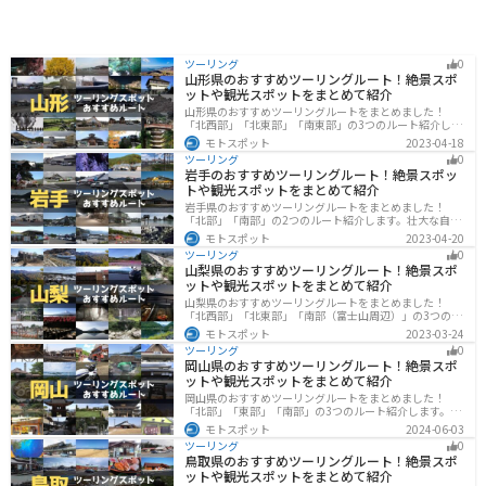
ツーリング
0
山形県のおすすめツーリングルート！絶景スポ
ットや観光スポットをまとめて紹介
山形県のおすすめツーリングルートをまとめました！
「北西部」「北東部」「南東部」の3つのルート紹介しま
す。豊かな自然と歴史的な観光スポット、山と海どちら
モトスポット
2023-04-18
も堪能できるスポットが多数あります。バイクで山形県
ツーリング
0
にツーリングに行く際は参考にしてください。
岩手のおすすめツーリングルート！絶景スポッ
トや観光スポットをまとめて紹介
岩手県のおすすめツーリングルートをまとめました！
「北部」「南部」の2つのルート紹介します。壮大な自然
や歴史的な観光スポットが多く存在するので楽しめま
モトスポット
2023-04-20
す。バイクで岩手県にツーリングに行く際は参考にして
ツーリング
0
ください。
山梨県のおすすめツーリングルート！絶景スポ
ットや観光スポットをまとめて紹介
山梨県のおすすめツーリングルートをまとめました！
「北西部」「北東部」「南部（富士山周辺）」の3つのル
ート紹介します。富士山を中心に自然豊かな景色や食事
モトスポット
2023-03-24
を楽しめるスポットが多数あります。バイクで山梨県に
ツーリング
0
ツーリングに行く際は参考にしてください。
岡山県のおすすめツーリングルート！絶景スポ
ットや観光スポットをまとめて紹介
岡山県のおすすめツーリングルートをまとめました！
「北部」「東部」「南部」の3つのルート紹介します。岡
山市や倉敷市など、歴史ある街並みも魅力的で、バイク
モトスポット
2024-06-03
ツーリングに最適なスポットが多数あります。バイクで
ツーリング
0
岡山県にツーリングに行く際は参考にしてください。
鳥取県のおすすめツーリングルート！絶景スポ
ットや観光スポットをまとめて紹介