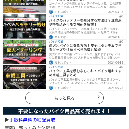
コーナーリングを楽しみたいライダーは必見！この記事
では、バイクのハイサイドのメカニズムや発生原因、対
処法、予防策を解説しています。実は、バイクのハイサ
モトスポット
2025-03-03
イドは危険な現象ですが、正しい知識と対策で防ぐこと
バイク知識
0
が可能です。この記事を読めば、ハイサイドのリスクを
バイクのバッテリーを処分する方法は？注意点
減らせます。
や持ち込み可能な場所を解説！
バイクの古いバッテリーは家庭ゴミとして捨てられず、
火災や環境汚染の原因になる危険物。本記事では安全な
保管方法や絶縁などの注意点、無料・低コストで回収し
モトスポット
2026-03-05
てもらう方法、買い取りの可否を解説。ナップスやオー
バイク知識
0
トバックス、イエローハットなどの回収対応店舗も紹介
愛犬とバイクに乗る方法！安全にタンデムでき
します。
るグッズや注意すべき法律も解説
愛犬とバイクに乗ってツーリング、憧れますよね。バイ
クは積載容量も少なく犬をそのまま乗せるのは難しいで
すが、専用アイテムを使えば実現できます。この記事で
モトスポット
2024-06-13
は、安全に楽しむために必要な知識やグッズをまとめま
バイク用品
0
した。しっかりと準備して愛犬とバイクライフを満喫し
バイクに工具を積むならこれ！バイク用おすす
ましょう！
め車載工具まとめ
バイクに車載工具を積んでいますか？車載工具はツーリ
ング中のトラブルに対処するために持っておきましょ
う。車載工具でどんなことができるのか、どんな車載工
モトスポット
2024-05-25
具を持っておけばいいのかなど、バイク用車載工具につ
いて紹介します！
もっと見る
不要になったバイク用品高く売れます！
▶︎
手数料無料の宅配買取
実際に売ってみた体験談