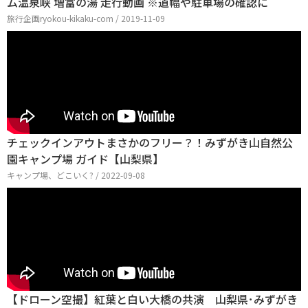
ム温泉峡 増富の湯 走行動画 ※道幅や駐車場の確認に
旅行企画ryokou-kikaku-com / 2019-11-09
チェックインアウトまさかのフリー？！みずがき山自然公
園キャンプ場 ガイド【山梨県】
キャンプ場、どこいく? / 2022-09-08
【ドローン空撮】紅葉と白い大橋の共演 山梨県･みずがき