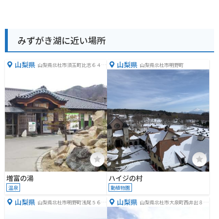
みずがき湖に近い場所
山梨県
山梨県
山梨県北杜市須玉町比志６４３
山梨県北杜市明野町
８
増富の湯
ハイジの村
温泉
動植物園
山梨県
山梨県
山梨県北杜市明野町浅尾５６６
山梨県北杜市大泉町西井出８２
４
４０−１