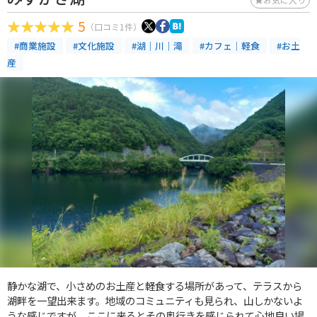
5
（口コミ1件）
#商業施設
#文化施設
#湖｜川｜滝
#カフェ｜軽食
#お土
産
静かな湖で、小さめのお土産と軽食する場所があって、テラスから
湖畔を一望出来ます。地域のコミュニティも見られ、山しかないよ
うな感じですが、ここに来るとその奥行きを感じられて心地良い場