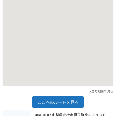
大きな地図で見る
ここへのルートを見る
408-0102 山梨県北杜市須玉町比志３９３６