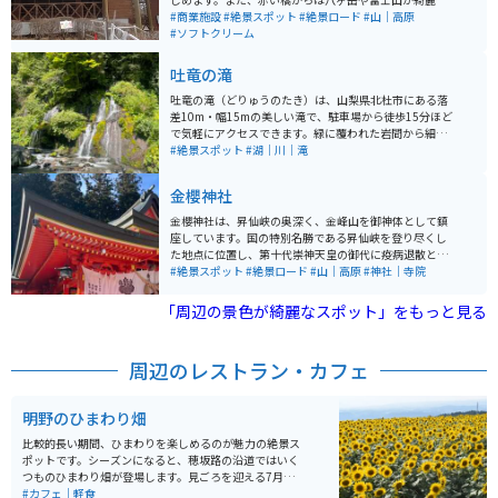
見えるため、橋下を上空から眺めることができる貴重な
#商業施設
#絶景スポット
#絶景ロード
#山｜高原
スポットです。 レストハウス赤い橋では、有名なソフト
#ソフトクリーム
クリームが食べられます。また、近くには清泉寮もあり
ます。
吐竜の滝
吐竜の滝（どりゅうのたき）は、山梨県北杜市にある落
差10m・幅15mの美しい滝で、駐車場から徒歩15分ほど
で気軽にアクセスできます。緑に覆われた岩間から細い
流れが幾重にも落ちる姿は神秘的で、「竜が吐く滝」の
#絶景スポット
#湖｜川｜滝
名にふさわしい幻想的な雰囲気です。周辺には川俣東沢
渓谷自然遊歩道が続き、『千枚淵』などの名所を巡りな
金櫻神社
がら自然散策が楽しめます。 さらに進めば、紅葉で有名
な東沢大橋（赤い橋）へも通じ、半日ほどのハイキング
金櫻神社は、昇仙峡の奥深く、金峰山を御神体として鎮
にも最適。道は比較的歩きやすく、バイクで訪れる場合
座しています。国の特別名勝である昇仙峡を登り尽くし
も駐車しやすいポイントがあり、ツーリング途中の立ち
た地点に位置し、第十代崇神天皇の御代に疫病退散と万
寄りにもおすすめです。
民息災の祈願のために創建されました。美しい自然環境
#絶景スポット
#絶景ロード
#山｜高原
#神社｜寺院
と共に、心身の浄化やパワーチャージの場として多くの
参拝者が訪れます。 特昇仙峡の壮大な渓谷美と合わせて
「周辺の景色が綺麗なスポット」をもっと見る
訪れることで、自然の力強さと神聖な雰囲気を同時に感
じることができるのでオススメです。駐車場もあり、車
やバイクで行けます。歴史が古いのに綺麗な神社です。
周辺のレストラン・カフェ
山にあるので敷地が階段と坂になっています。敷地内全
部回ると少し疲れるかもしれません。
明野のひまわり畑
比較的長い期間、ひまわりを楽しめるのが魅力の絶景ス
ポットです。シーズンになると、穂坂路の沿道ではいく
つものひまわり畑が登場します。見ごろを迎える7月下旬
から8月中旬頃にかけては、明野のひまわり畑を中心に
#カフェ｜軽食