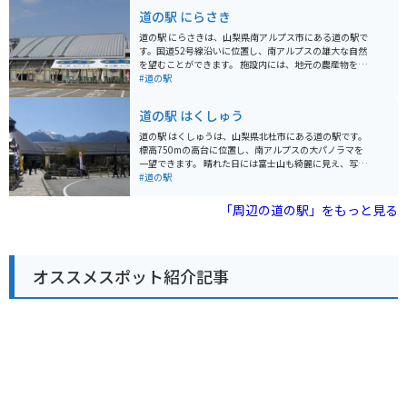
す。また、併設のレストランでは、地元の食材を使った
道の駅 にらさき
料理を楽しむことができます。南アルプスの清流で育っ
たニジマスを使った料理がおすすめです。 バイクツーリ
道の駅 にらさきは、山梨県南アルプス市にある道の駅で
ングの休憩場所としても最適で、駐車場も広いため安心
す。国道52号線沿いに位置し、南アルプスの雄大な自然
して駐車できます。周辺には、温泉施設やキャンプ場な
を望むことができます。 施設内には、地元の農産物をは
どもあり、観光拠点としても便利です。
じめ、特産品や工芸品などを販売するショップがありま
#道の駅
す。特に、南アルプス市の特産品である「ニラ」を使っ
た加工品は人気です。軽食コーナーでは、地元産の食材
道の駅 はくしゅう
を使ったそばやうどん、山菜料理などが楽しめます。 バ
イクで訪れる際は、道の駅に併設された駐車場にバイク
道の駅 はくしゅうは、山梨県北杜市にある道の駅です。
専用のスペースがあるので便利です。周辺には、南アル
標高750mの高台に位置し、南アルプスの大パノラマを
プスエコーラインや夜叉神峠など、ツーリングに最適な
一望できます。 晴れた日には富士山も綺麗に見え、写真
スポットがたくさんあります。 道の駅 にらさきは、雄大
撮影や景色を楽しむのに最適なスポットです。地元の特
#道の駅
な自然と地元の魅力を満喫できるスポットです。ドライ
産品販売所では、新鮮な高原野菜や果物、手作りのお菓
ブやツーリングの休憩にぜひ立ち寄ってみてください。
子などが販売されています。レストランでは、地元の食
「周辺の道の駅」をもっと見る
材を使った料理を楽しむことができます。 バイクで訪れ
る場合、駐車場も広く停めやすいので安心です。周辺に
は、ハイキングコースやキャンプ場など、自然を楽しむ
ことができる施設も充実しています。山梨観光の拠点と
オススメスポット紹介記事
しても、ぜひ立ち寄ってみてください。