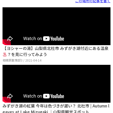
この場所の記事を書く
【ヨシャーの湯】山梨県北杜市 みずがき湖付近にある温泉
？を見に行ってみよう
相模原散策部3 / 2021-04-14
みずがき湖の紅葉 今年は色づきが遅い？ 北杜市 | Autumn l
eaves at Lake Mizugaki ｜山梨県観光スポット