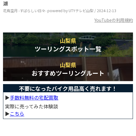
湖
花鳥空月 -すばらしい日々- powered by UTYテレビ山梨 / 2024-12-13
YouTubeの利用規約
山梨県
ツーリングスポット一覧
山梨県
おすすめツーリングルート
不要になったバイク用品高く売れます！
▶︎
手数料無料の宅配買取
実際に売ってみた体験談
▶︎
こちら