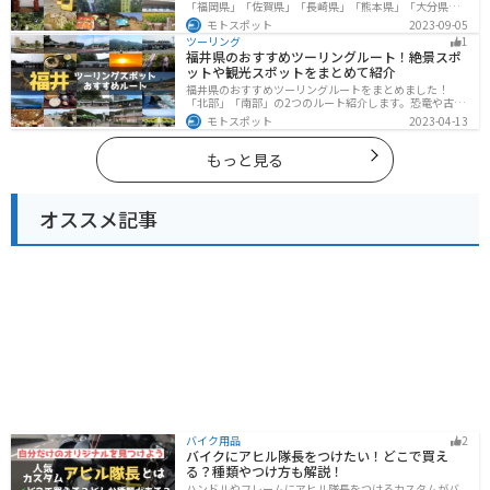
「福岡県」「佐賀県」「長崎県」「熊本県」「大分県」
「宮崎都」「鹿児島県」の各県の観光地紹介します。自
モトスポット
2023-09-05
然豊かな山々や湖、温泉地が点在し、四季折々の景色を
ツーリング
1
楽しめるスポットが多数あります。バイクで九州にツー
福井県のおすすめツーリングルート！絶景スポ
リングに行く際は参考にしてください。
ットや観光スポットをまとめて紹介
福井県のおすすめツーリングルートをまとめました！
「北部」「南部」の2つのルート紹介します。恐竜や古代
遺跡、温泉地など魅力に溢れるスポットが多数ありま
モトスポット
2023-04-13
す。バイクで福井県にツーリングに行く際は参考にして
ください。
もっと見る
オススメ記事
バイク用品
2
バイクにアヒル隊長をつけたい！どこで買え
る？種類やつけ方も解説！
ハンドルやフレームにアヒル隊長をつけるカスタムがバ