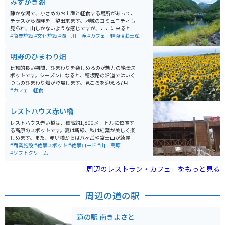
みずがき湖
静かな湖で、小さめのお土産と軽食する場所があって、
テラスから湖畔を一望出来ます。地域のコミュニティも
見られ、山しかないような感じですが、ここに来るとそ
の奥行きを感じられて心地良い場所です。 また、道中の
#商業施設
#文化施設
#湖｜川｜滝
#カフェ｜軽食
#お土産
道のりも景色が綺麗で、それなりにカーブもありツーリ
ングを楽しめます。
明野のひまわり畑
比較的長い期間、ひまわりを楽しめるのが魅力の絶景ス
ポットです。シーズンになると、穂坂路の沿道ではいく
つものひまわり畑が登場します。見ごろを迎える7月下旬
から8月中旬頃にかけては、明野のひまわり畑を中心に
#カフェ｜軽食
「北杜市明野サンフラワーフェス」が開催されます。
レストハウス赤い橋
レストハウス赤い橋は、標高約1,800メートルに位置す
る高原のスポットです。夏は新緑、秋は紅葉が美しく楽
しめます。また、赤い橋からは八ヶ岳や富士山が綺麗に
見えるため、橋下を上空から眺めることができる貴重な
#商業施設
#絶景スポット
#絶景ロード
#山｜高原
スポットです。 レストハウス赤い橋では、有名なソフト
#ソフトクリーム
クリームが食べられます。また、近くには清泉寮もあり
ます。
「周辺のレストラン・カフェ」をもっと見る
周辺の道の駅
道の駅 南きよさと