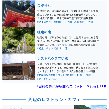
金櫻神社
金櫻神社は、昇仙峡の奥深く、金峰山を御神体として鎮
座しています。国の特別名勝である昇仙峡を登り尽くし
た地点に位置し、第十代崇神天皇の御代に疫病退散と万
民息災の祈願のために創建されました。美しい自然環境
#絶景スポット
#絶景ロード
#山｜高原
#神社｜寺院
と共に、心身の浄化やパワーチャージの場として多くの
参拝者が訪れます。 特昇仙峡の壮大な渓谷美と合わせて
吐竜の滝
訪れることで、自然の力強さと神聖な雰囲気を同時に感
じることができるのでオススメです。駐車場もあり、車
吐竜の滝（どりゅうのたき）は、山梨県北杜市にある落
やバイクで行けます。歴史が古いのに綺麗な神社です。
差10m・幅15mの美しい滝で、駐車場から徒歩15分ほど
山にあるので敷地が階段と坂になっています。敷地内全
で気軽にアクセスできます。緑に覆われた岩間から細い
部回ると少し疲れるかもしれません。
流れが幾重にも落ちる姿は神秘的で、「竜が吐く滝」の
#絶景スポット
#湖｜川｜滝
名にふさわしい幻想的な雰囲気です。周辺には川俣東沢
渓谷自然遊歩道が続き、『千枚淵』などの名所を巡りな
レストハウス赤い橋
がら自然散策が楽しめます。 さらに進めば、紅葉で有名
な東沢大橋（赤い橋）へも通じ、半日ほどのハイキング
レストハウス赤い橋は、標高約1,800メートルに位置す
にも最適。道は比較的歩きやすく、バイクで訪れる場合
る高原のスポットです。夏は新緑、秋は紅葉が美しく楽
も駐車しやすいポイントがあり、ツーリング途中の立ち
しめます。また、赤い橋からは八ヶ岳や富士山が綺麗に
寄りにもおすすめです。
見えるため、橋下を上空から眺めることができる貴重な
#商業施設
#絶景スポット
#絶景ロード
#山｜高原
スポットです。 レストハウス赤い橋では、有名なソフト
#ソフトクリーム
クリームが食べられます。また、近くには清泉寮もあり
「周辺の景色が綺麗なスポット」をもっと見る
ます。
周辺のレストラン・カフェ