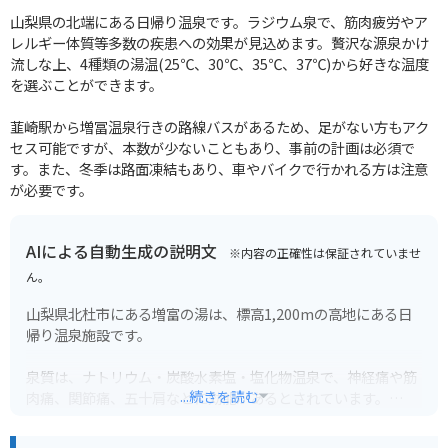
山梨県の北端にある日帰り温泉です。ラジウム泉で、筋肉疲労やア
レルギー体質等多数の疾患への効果が見込めます。贅沢な源泉かけ
流しな上、4種類の湯温(25℃、30℃、35℃、37℃)から好きな温度
を選ぶことができます。
韮崎駅から増冨温泉行きの路線バスがあるため、足がない方もアク
セス可能ですが、本数が少ないこともあり、事前の計画は必須で
す。また、冬季は路面凍結もあり、車やバイクで行かれる方は注意
が必要です。
AIによる自動生成の説明文
※内容の正確性は保証されていませ
ん。
山梨県北杜市にある増富の湯は、標高1,200mの高地にある日
帰り温泉施設です。
泉質は、ナトリウム・炭酸水素塩・塩化物温泉で、神経痛や筋
...続きを読む
肉痛、関節痛、五十肩などに効能があるとされています。
内湯のほか、開放感抜群の露天風呂、サウナなども完備してお
り、日々の疲れを癒すことができます。