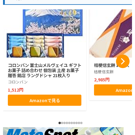
コロンバン 富士山メルヴェイユ ギフト
桔梗信玄餅 10個入
お菓子 詰め合わせ 個包装 土産 お菓子
桔梗信玄餅
贈答 銘店 ラングドシャ 21枚入り
2,985円
コロンバン
1,512円
Amazo
Amazonで見る