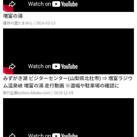
増富の湯
護持の里たまゆら / 2016-02-13
みずがき湖 ビジターセンター(山梨県北杜市) ⇒ 増富ラジウ
ム温泉峡 増富の湯 走行動画 ※道幅や駐車場の確認に
旅行企画ryokou-kikaku-com / 2019-11-09