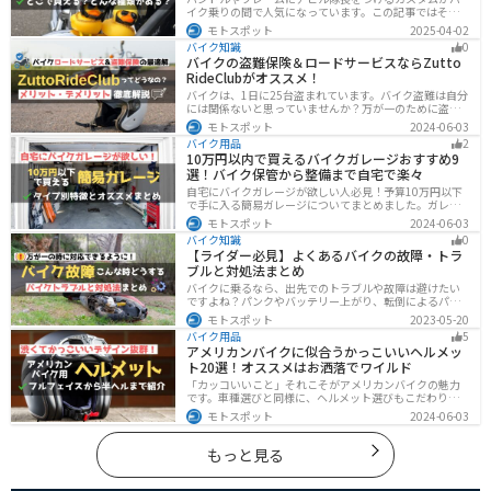
イク乗りの間で人気になっています。この記事ではそん
なアヒル隊長について、どこで買えるのかどんな種類が
モトスポット
2025-04-02
あるのか、バイクに付ける際の注意点などまとめまし
バイク知識
0
た。アヒル隊長でオリジナルカスタムをしたい人は参考
バイクの盗難保険＆ロードサービスならZutto
にしてください。
RideClubがオススメ！
バイクは、1日に25台盗まれています。バイク盗難は自分
には関係ないと思っていませんか？万が一のために盗難
保険を検討しておきましょう。この記事ではオススメの
モトスポット
2024-06-03
バイク盗難保険「ZuttoRideClub」について解説します。
バイク用品
2
ロードサービスや会員限定特典などもあるので、お得な
10万円以内で買えるバイクガレージおすすめ9
バイク盗難保険を探している人に最適です。
選！バイク保管から整備まで自宅で楽々
自宅にバイクガレージが欲しい人必見！予算10万円以下
で手に入る簡易ガレージについてまとめました。ガレー
ジの種類やメリットデメリットからオススメ商品まで徹
モトスポット
2024-06-03
底解説しますので、自宅にセキュリティの高いバイク保
バイク知識
0
管庫や整備場所が欲しい方は参考にしてください。
【ライダー必見】よくあるバイクの故障・トラ
ブルと対処法まとめ
バイクに乗るなら、出先でのトラブルや故障は避けたい
ですよね？パンクやバッテリー上がり、転倒によるパー
ツの破損、鍵紛失などよくあるトラブルと対処法を徹底
モトスポット
2023-05-20
的にまとめました！実際に遭遇しなくても対処法を知
バイク用品
5
り、事前に準備しておくようにしましょう。
アメリカンバイクに似合うかっこいいヘルメッ
ト20選！オススメはお洒落でワイルド
「カッコいいこと」それこそがアメリカンバイクの魅力
です。車種選びと同様に、ヘルメット選びもこだわりた
いところですよね。アメリカンバイクの魅力をもっと引
モトスポット
2024-06-03
き立ててくれるオススメのヘルメットを紹介します。
もっと見る