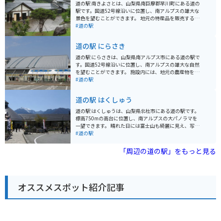
道の駅 南きよさとは、山梨県南巨摩郡早川町にある道の
駅です。国道52号線沿いに位置し、南アルプスの雄大な
景色を望むことができます。 地元の特産品を販売する農
産物直売所では、旬の野菜や果物を購入できます。特
#道の駅
に、桃やぶどうは人気が高く、お土産にもおすすめで
す。また、併設のレストランでは、地元の食材を使った
道の駅 にらさき
料理を楽しむことができます。南アルプスの清流で育っ
たニジマスを使った料理がおすすめです。 バイクツーリ
道の駅 にらさきは、山梨県南アルプス市にある道の駅で
ングの休憩場所としても最適で、駐車場も広いため安心
す。国道52号線沿いに位置し、南アルプスの雄大な自然
して駐車できます。周辺には、温泉施設やキャンプ場な
を望むことができます。 施設内には、地元の農産物をは
どもあり、観光拠点としても便利です。
じめ、特産品や工芸品などを販売するショップがありま
#道の駅
す。特に、南アルプス市の特産品である「ニラ」を使っ
た加工品は人気です。軽食コーナーでは、地元産の食材
道の駅 はくしゅう
を使ったそばやうどん、山菜料理などが楽しめます。 バ
イクで訪れる際は、道の駅に併設された駐車場にバイク
道の駅 はくしゅうは、山梨県北杜市にある道の駅です。
専用のスペースがあるので便利です。周辺には、南アル
標高750mの高台に位置し、南アルプスの大パノラマを
プスエコーラインや夜叉神峠など、ツーリングに最適な
一望できます。 晴れた日には富士山も綺麗に見え、写真
スポットがたくさんあります。 道の駅 にらさきは、雄大
撮影や景色を楽しむのに最適なスポットです。地元の特
#道の駅
な自然と地元の魅力を満喫できるスポットです。ドライ
産品販売所では、新鮮な高原野菜や果物、手作りのお菓
ブやツーリングの休憩にぜひ立ち寄ってみてください。
子などが販売されています。レストランでは、地元の食
「周辺の道の駅」をもっと見る
材を使った料理を楽しむことができます。 バイクで訪れ
る場合、駐車場も広く停めやすいので安心です。周辺に
は、ハイキングコースやキャンプ場など、自然を楽しむ
ことができる施設も充実しています。山梨観光の拠点と
オススメスポット紹介記事
しても、ぜひ立ち寄ってみてください。