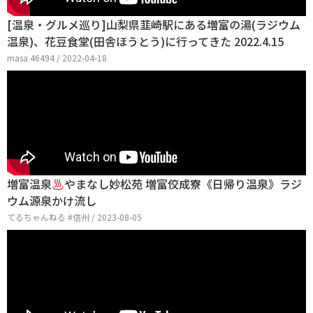
[温泉・グルメ巡り]山梨県韮崎駅にある増富の湯(ラジウム
温泉)、花豆食堂(田舎ほうとう)に行ってきた 2022.4.15
masa 46494 / 2022-04-18
増富温泉
やまなし妙松苑 増富佼成寮《日帰り温泉》ラジ
ウム源泉かけ流し
てるちゃんねる #信州 / 2023-08-05