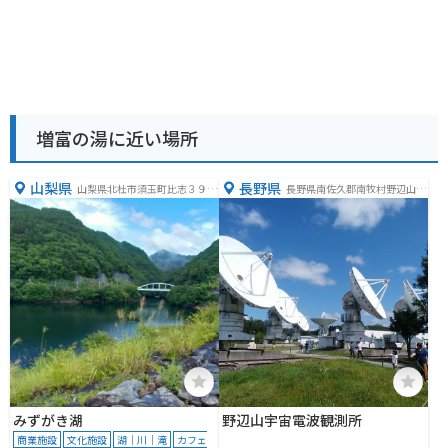
増富の湯に近い場所
山梨県
長野県
山梨県北杜市須玉町比志３９３
長野県南佐久郡南牧村野辺山４
６−１３
６２−２
みずがき湖
野辺山宇宙電波観測所
商業施設
文化施設
湖｜川｜滝
カフェ