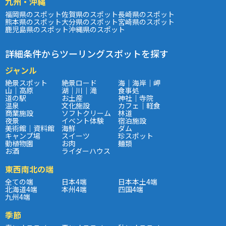
九州・沖縄
福岡県のスポット
佐賀県のスポット
長崎県のスポット
熊本県のスポット
大分県のスポット
宮崎県のスポット
鹿児島県のスポット
沖縄県のスポット
詳細条件からツーリングスポットを探す
ジャンル
絶景スポット
絶景ロード
海｜海岸｜岬
山｜高原
湖｜川｜滝
食事処
道の駅
お土産
神社｜寺院
温泉
文化施設
カフェ｜軽食
商業施設
ソフトクリーム
林道
夜景
イベント体験
宿泊施設
美術館｜資料館
海鮮
ダム
キャンプ場
スイーツ
珍スポット
動植物園
お肉
麺類
お酒
ライダーハウス
東西南北の端
全ての端
日本4端
日本本土4端
北海道4端
本州4端
四国4端
九州4端
季節