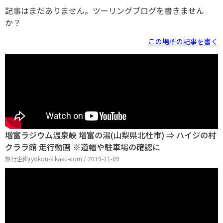
記事はまだありません。ツーリングブログを書きません
か？
この場所の記事を書く
増富ラジウム温泉峡 増富の湯(山梨県北杜市) ⇒ ハイジの村
クララ館 走行動画 ※道幅や駐車場の確認に
旅行企画ryokou-kikaku-com / 2019-11-09