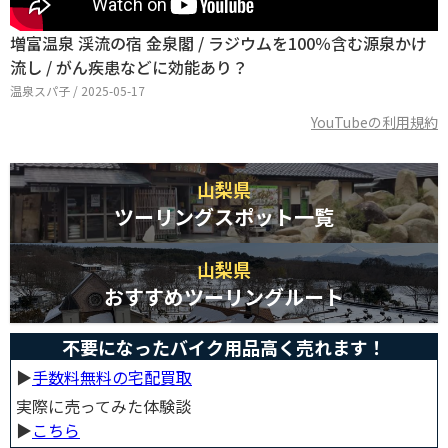
増富温泉 渓流の宿 金泉閣 / ラジウムを100％含む源泉かけ
流し / がん疾患などに効能あり？
温泉スパ子 / 2025-05-17
YouTubeの利用規約
山梨県
ツーリングスポット一覧
山梨県
おすすめツーリングルート
不要になったバイク用品高く売れます！
▶︎
手数料無料の宅配買取
実際に売ってみた体験談
▶︎
こちら