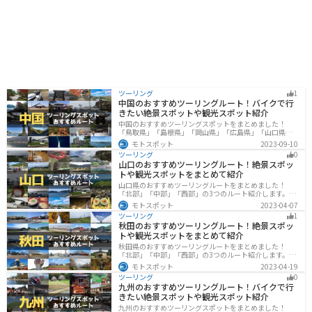
ツーリング
1
中国のおすすめツーリングルート！バイクで行
きたい絶景スポットや観光スポット紹介
中国のおすすめツーリングスポットをまとめました！
「鳥取県」「島根県」「岡山県」「広島県」「山口県」
の各県の観光地紹介します。自然豊かな山々や湖、温泉
モトスポット
2023-09-10
地が点在し、四季折々の景色を楽しめるスポットが多数
ツーリング
0
あります。バイクで中国にツーリングに行く際は参考に
山口のおすすめツーリングルート！絶景スポッ
してください。
トや観光スポットをまとめて紹介
山口県のおすすめツーリングルートをまとめました！
「北部」「中部」「西部」の3つのルート紹介します。美
しい海岸線や山々を楽しむことができます。バイクで山
モトスポット
2023-04-07
口県にツーリングに行く際は参考にしてください。
ツーリング
1
秋田のおすすめツーリングルート！絶景スポッ
トや観光スポットをまとめて紹介
秋田県のおすすめツーリングルートをまとめました！
「北部」「中部」「西部」の3つのルート紹介します。自
然豊かな山々や湖、温泉地が点在し、四季折々の景色を
モトスポット
2023-04-19
楽しめるスポットが多数あります。バイクで秋田県にツ
ツーリング
0
ーリングに行く際は参考にしてください。
九州のおすすめツーリングルート！バイクで行
きたい絶景スポットや観光スポット紹介
九州のおすすめツーリングスポットをまとめました！