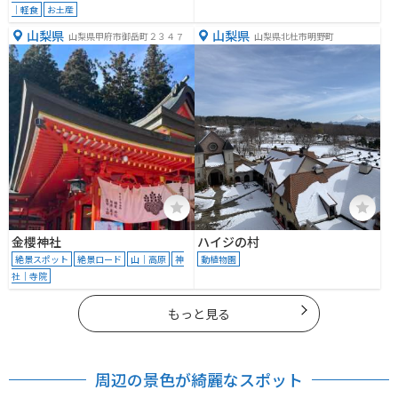
｜軽食
お土産
山梨県
山梨県
山梨県甲府市御岳町２３４７
山梨県北杜市明野町
金櫻神社
ハイジの村
絶景スポット
絶景ロード
山｜高原
神
動植物園
社｜寺院
もっと見る
周辺の景色が綺麗なスポット