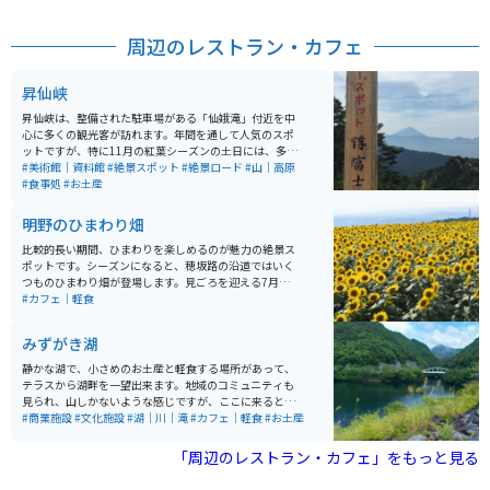
た良し。
周辺のレストラン・カフェ
昇仙峡
昇仙峡は、整備された駐車場がある「仙娥滝」付近を中
心に多くの観光客が訪れます。年間を通して人気のスポ
ットですが、特に11月の紅葉シーズンの土日には、多く
のライダーが訪れるため、周辺の道路も渋滞することが
#美術館｜資料館
#絶景スポット
#絶景ロード
#山｜高原
あります。そのため、県営の駐車場や、観光施設や土産
#食事処
#お土産
物店に設置された駐車場を利用するのがおすすめです。
明野のひまわり畑
比較的長い期間、ひまわりを楽しめるのが魅力の絶景ス
ポットです。シーズンになると、穂坂路の沿道ではいく
つものひまわり畑が登場します。見ごろを迎える7月下旬
から8月中旬頃にかけては、明野のひまわり畑を中心に
#カフェ｜軽食
「北杜市明野サンフラワーフェス」が開催されます。
みずがき湖
静かな湖で、小さめのお土産と軽食する場所があって、
テラスから湖畔を一望出来ます。地域のコミュニティも
見られ、山しかないような感じですが、ここに来るとそ
の奥行きを感じられて心地良い場所です。 また、道中の
#商業施設
#文化施設
#湖｜川｜滝
#カフェ｜軽食
#お土産
道のりも景色が綺麗で、それなりにカーブもありツーリ
ングを楽しめます。
「周辺のレストラン・カフェ」をもっと見る