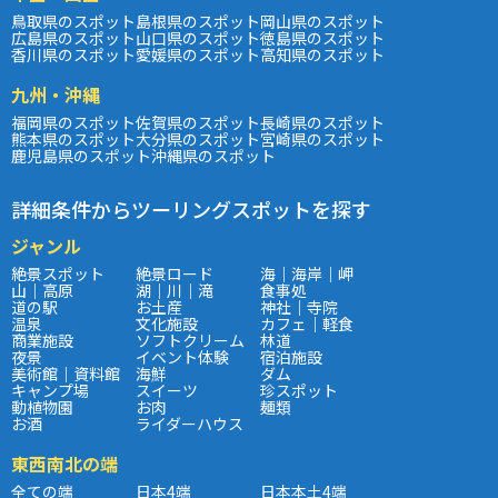
鳥取県のスポット
島根県のスポット
岡山県のスポット
広島県のスポット
山口県のスポット
徳島県のスポット
香川県のスポット
愛媛県のスポット
高知県のスポット
九州・沖縄
福岡県のスポット
佐賀県のスポット
長崎県のスポット
熊本県のスポット
大分県のスポット
宮崎県のスポット
鹿児島県のスポット
沖縄県のスポット
詳細条件からツーリングスポットを探す
ジャンル
絶景スポット
絶景ロード
海｜海岸｜岬
山｜高原
湖｜川｜滝
食事処
道の駅
お土産
神社｜寺院
温泉
文化施設
カフェ｜軽食
商業施設
ソフトクリーム
林道
夜景
イベント体験
宿泊施設
美術館｜資料館
海鮮
ダム
キャンプ場
スイーツ
珍スポット
動植物園
お肉
麺類
お酒
ライダーハウス
東西南北の端
全ての端
日本4端
日本本土4端