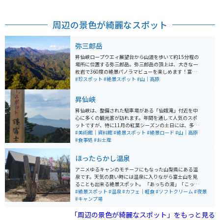
周辺の景色が綺麗なスポット
弥三郎岳
昇仙峡ロープウエィ展望台から山道を歩いて約15分程の
場所に位置する弥三郎岳。弥三郎岳の頂上は、大きな一
枚岩で360度の絶景パノラマビューを楽しめます！富士
山・甲府盆地・白砂山・南アルプス・金峰山・荒川ダム
#珍スポット
#絶景スポット
#山｜高原
など、さえぎるものがなく望めます。富士山から発する
龍脈が金峰山を経由して弥三郎岳頂上に流れるといわれ
昇仙峡
ていて、最大のパワースポットとして知られています。
昇仙峡は、整備された駐車場がある「仙娥滝」付近を中
心に多くの観光客が訪れます。年間を通して人気のスポ
ットですが、特に11月の紅葉シーズンの土日には、多く
のライダーが訪れるため、周辺の道路も渋滞することが
#美術館｜資料館
#絶景スポット
#絶景ロード
#山｜高原
あります。そのため、県営の駐車場や、観光施設や土産
#食事処
#お土産
物店に設置された駐車場を利用するのがおすすめです。
ほったらかし温泉
アニメゆるキャンのモチーフにもなった山梨県にある温
泉です。天気の良い時には温泉に入りながら富士山を見
ることも出来る絶景スポット。 「あっちの湯」「こっち
の湯」の二種類あり、どちらからの景色も抜群に良いで
#絶景スポット
#温泉
#カフェ｜軽食
#ソフトクリーム
#夜景
す。高地にあるので道中にて下を見下ろすと色々な果物
#キャンプ場
の花が視界に入るので、富士山だけを目当てに来た人は
「周辺の景色が綺麗なスポット」をもっと見る
良い意味で裏切られます。春は一面桜が咲き誇るのもま