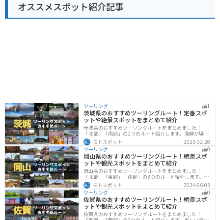
オススメスポット紹介記事
どもあり、観光拠点としても便利です。
ツーリング
1
茨城県のおすすめツーリングルート！定番スポ
ットや絶景スポットをまとめて紹介
茨城県のおすすめツーリングルートをまとめました！
「北部」「南部」の2つのルート紹介します。海鮮が堪能
できる港や梅の景勝地、自然豊かな山々があるのでツー
モトスポット
2023-02-28
リングにもってこいです。バイクで茨城県にツーリング
ツーリング
0
に行く際は参考にしてください。
岡山県のおすすめツーリングルート！絶景スポ
ットや観光スポットをまとめて紹介
岡山県のおすすめツーリングルートをまとめました！
「北部」「東部」「南部」の3つのルート紹介します。岡
山市や倉敷市など、歴史ある街並みも魅力的で、バイク
モトスポット
2024-06-03
ツーリングに最適なスポットが多数あります。バイクで
ツーリング
0
岡山県にツーリングに行く際は参考にしてください。
佐賀県のおすすめツーリングルート！絶景スポ
ットや観光スポットをまとめて紹介
佐賀県のおすすめツーリングルートをまとめました！
「東部」「西部」の2つのルート紹介します。美しい温泉