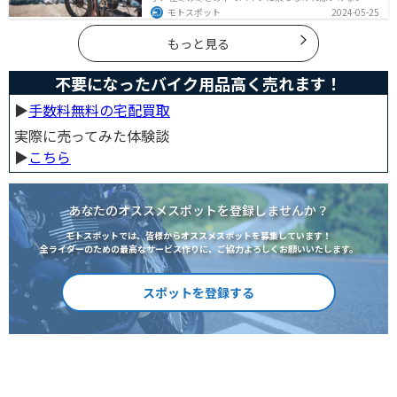
でも快適に乗る方法をまとめました！オススメの寒さ対
モトスポット
2024-05-25
策グッズも紹介しているので、これで寒い冬でも快適に
バイクに乗りましょう！
もっと見る
不要になったバイク用品高く売れます！
▶︎
手数料無料の宅配買取
実際に売ってみた体験談
▶︎
こちら
あなたのオススメスポットを登録しませんか？
モトスポットでは、皆様からオススメスポットを募集しています！
全ライダーのための最高なサービス作りに、ご協力よろしくお願いいたします。
スポットを登録する