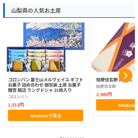
山梨県の人気お土産
コロンバン 富士山メルヴェイユ ギフト
桔梗信玄餅 10個入
お菓子 詰め合わせ 個包装 土産 お菓子
桔梗信玄餅
贈答 銘店 ラングドシャ 21枚入り
2,985円
コロンバン
1,512円
Amazo
Amazonで見る