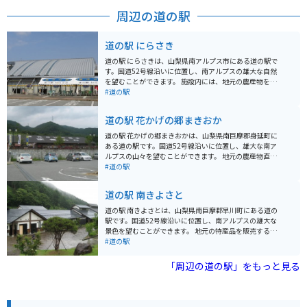
周辺の道の駅
道の駅 にらさき
道の駅 にらさきは、山梨県南アルプス市にある道の駅で
す。国道52号線沿いに位置し、南アルプスの雄大な自然
を望むことができます。 施設内には、地元の農産物をは
じめ、特産品や工芸品などを販売するショップがありま
#道の駅
す。特に、南アルプス市の特産品である「ニラ」を使っ
た加工品は人気です。軽食コーナーでは、地元産の食材
道の駅 花かげの郷まきおか
を使ったそばやうどん、山菜料理などが楽しめます。 バ
イクで訪れる際は、道の駅に併設された駐車場にバイク
道の駅 花かげの郷まきおかは、山梨県南巨摩郡身延町に
専用のスペースがあるので便利です。周辺には、南アル
ある道の駅です。国道52号線沿いに位置し、雄大な南ア
プスエコーラインや夜叉神峠など、ツーリングに最適な
ルプスの山々を望むことができます。 地元の農産物直売
スポットがたくさんあります。 道の駅 にらさきは、雄大
所では、新鮮な野菜や果物が販売されています。特に、
#道の駅
な自然と地元の魅力を満喫できるスポットです。ドライ
桃やぶどうは、身延町の特産品として人気があります。
ブやツーリングの休憩にぜひ立ち寄ってみてください。
また、レストランでは、地元の食材を使った料理を楽し
道の駅 南きよさと
むことができます。 バイクで訪れる場合、道の駅の駐車
場は広く、休憩場所としても最適です。周辺には、富士
道の駅 南きよさとは、山梨県南巨摩郡早川町にある道の
川沿いを走る気持ちの良い道があり、ツーリングにもお
駅です。国道52号線沿いに位置し、南アルプスの雄大な
すすめです。 身延町は、日蓮宗の総本山である身延山久
景色を望むことができます。 地元の特産品を販売する農
遠寺があることで知られています。道の駅 花かげの郷ま
産物直売所では、旬の野菜や果物を購入できます。特
#道の駅
きおかから身延山久遠寺までは、車で約30分です。
に、桃やぶどうは人気が高く、お土産にもおすすめで
す。また、併設のレストランでは、地元の食材を使った
「周辺の道の駅」をもっと見る
料理を楽しむことができます。南アルプスの清流で育っ
たニジマスを使った料理がおすすめです。 バイクツーリ
ングの休憩場所としても最適で、駐車場も広いため安心
して駐車できます。周辺には、温泉施設やキャンプ場な