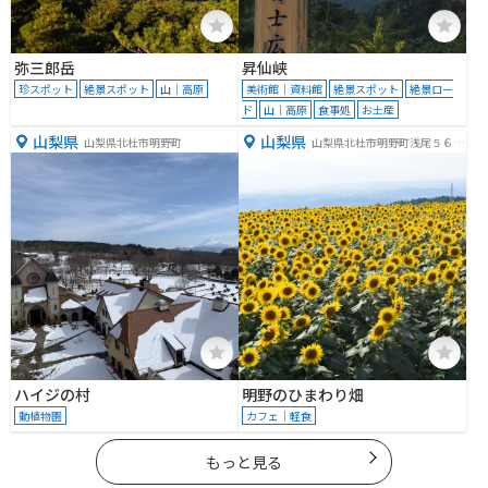
弥三郎岳
昇仙峡
珍スポット
絶景スポット
山｜高原
美術館｜資料館
絶景スポット
絶景ロー
ド
山｜高原
食事処
お土産
山梨県
山梨県
山梨県北杜市明野町
山梨県北杜市明野町浅尾５６６
４
ハイジの村
明野のひまわり畑
動植物園
カフェ｜軽食
もっと見る