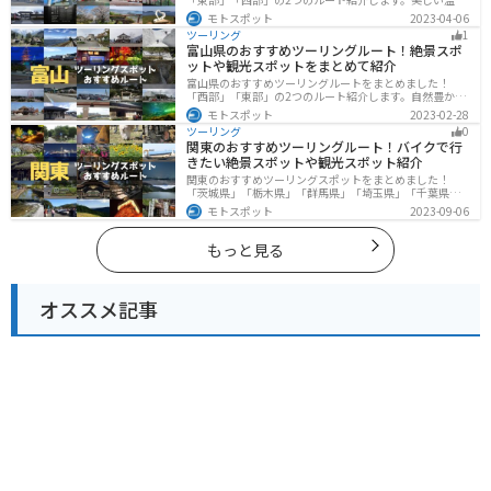
地や古墳群、歴史ある城や神社仏閣など、バイクツーリ
モトスポット
2023-04-06
ングに適したスポットが多数存在し、様々な楽しみ方が
ツーリング
1
できます。バイクで佐賀県にツーリングに行く際は参考
富山県のおすすめツーリングルート！絶景スポ
にしてください。
ットや観光スポットをまとめて紹介
富山県のおすすめツーリングルートをまとめました！
「西部」「東部」の2つのルート紹介します。自然豊かな
山と海、温泉が充実しており、美術館などもあるので、
モトスポット
2023-02-28
自然を満喫するツーリングができます。バイクで富山県
ツーリング
0
にツーリングに行く際は参考にしてください。
関東のおすすめツーリングルート！バイクで行
きたい絶景スポットや観光スポット紹介
関東のおすすめツーリングスポットをまとめました！
「茨城県」「栃木県」「群馬県」「埼玉県」「千葉県」
「東京都」「神奈川県」の各県の観光地紹介します。自
モトスポット
2023-09-06
然豊かな山々や湖、温泉地が点在し、四季折々の景色を
楽しめるスポットが多数あります。バイクで関東にツー
リングに行く際は参考にしてください。
もっと見る
オススメ記事