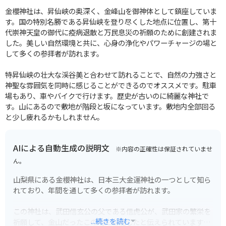
金櫻神社は、昇仙峡の奥深く、金峰山を御神体として鎮座していま
す。国の特別名勝である昇仙峡を登り尽くした地点に位置し、第十
代崇神天皇の御代に疫病退散と万民息災の祈願のために創建されま
した。美しい自然環境と共に、心身の浄化やパワーチャージの場と
して多くの参拝者が訪れます。
特昇仙峡の壮大な渓谷美と合わせて訪れることで、自然の力強さと
神聖な雰囲気を同時に感じることができるのでオススメです。駐車
場もあり、車やバイクで行けます。歴史が古いのに綺麗な神社で
す。山にあるので敷地が階段と坂になっています。敷地内全部回る
と少し疲れるかもしれません。
AIによる自動生成の説明文
※内容の正確性は保証されていませ
ん。
山梨県にある金櫻神社は、日本三大金運神社の一つとして知ら
れており、年間を通して多くの参拝者が訪れます。
この神社は、武田信玄公の父である信虎公が、武田家の繁栄を
...続きを読む
祈願して、金山だったこの地に創建したと伝えられています。