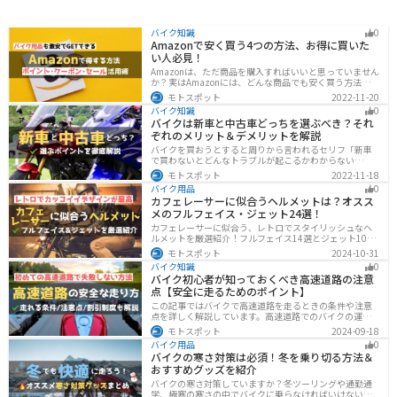
バイク知識
0
Amazonで安く買う4つの方法、お得に買いた
い人必見！
Amazonは、ただ商品を購入すればいいと思っていません
か？実はAmazonには、どんな商品でも安く買う方法が存
在します。この記事では、Amazonでお得に買う方法を4
モトスポット
2022-11-20
つ紹介します！Amazonギフト券をやAmazonポイント、
バイク知識
0
Amazonプライム、タイムセールを活用して安くお得に買
バイクは新車と中古車どっちを選ぶべき？それ
いましょう。
ぞれのメリット＆デメリットを解説
バイクを買おうとすると周りから言われるセリフ「新車
で買わないとどんなトラブルが起こるかわからない
ぞ！」「いやいや、どうせ転ぶんだから中古車で十分
モトスポット
2022-11-18
だ！」…いろんな意見があるから迷いますよね。でも新
バイク用品
0
車と中古車、どちらにも良い点と悪い点があるんです。
カフェレーサーに似合うヘルメットは？オスス
それぞれの特徴について解説します。
メのフルフェイス・ジェット24選！
カフェレーサーに似合う、レトロでスタイリッシュなヘ
ルメットを厳選紹介！フルフェイス14選とジェット10選
の多彩なラインナップで、安全性とデザインの両立を実
モトスポット
2024-10-31
現。こだわりのヘルメットで、あなたのライダーズライ
バイク知識
0
フをより魅力的にアップグレードしましょう！
バイク初心者が知っておくべき高速道路の注意
点【安全に走るためのポイント】
この記事ではバイクで高速道路を走るときの条件や注意
点を詳しく解説しています。高速道路でのバイクの運転
に不安を感じていませんか？実は安全に運転するには、
モトスポット
2024-09-18
走行条件や注意点を正しく理解することが大切です。高
バイク用品
0
速道路でも安全にバイクの運転を楽しむ方法を紹介しま
バイクの寒さ対策は必須！冬を乗り切る方法＆
す！
おすすめグッズを紹介
バイクの寒さ対策していますか？冬ツーリングや通勤通
学、極寒の寒さの中でバイクに乗らなければいけない時