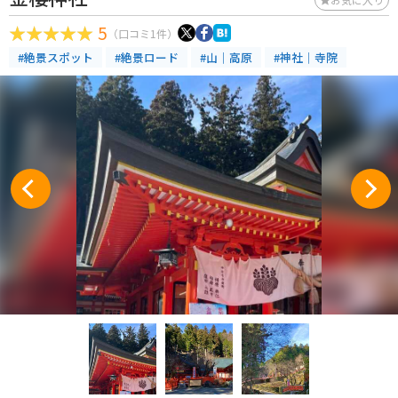
5
（口コミ1件）
#絶景スポット
#絶景ロード
#山｜高原
#神社｜寺院