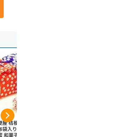
梗屋 桔梗信玄餅 6
山梨県限定 不二
信州シャイ
布袋入り きな粉
家 FUJIYA 不二家
ットグミ 
蜜 和菓子
チョコチップクッキ
デスで紹介◆