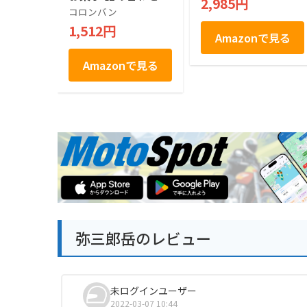
2,985円
個包装 土産 お菓子
コロンバン
贈答 銘店 ラングド
1,512円
シャ 21枚入り
Amazonで見る
Amazonで見る
弥三郎岳のレビュー
未ログインユーザー
2022-03-07 10:44