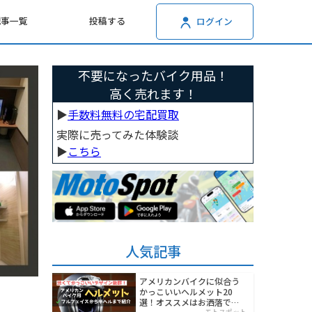
記事一覧
投稿する
ログイン
不要になったバイク用品！
高く売れます！
▶︎
手数料無料の宅配買取
実際に売ってみた体験談
▶︎
こちら
人気記事
アメリカンバイクに似合う
かっこいいヘルメット20
選！オススメはお洒落でワ
モトスポット