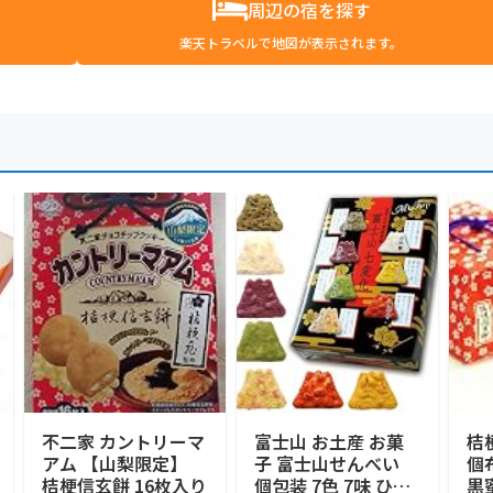
周辺の宿を探す
楽天トラベルで地図が表示されます。
不二家 カントリーマ
富士山 お土産 お菓
桔
アム 【山梨限定】
子 富士山せんべい
個
桔梗信玄餅 16枚入り
個包装 7色 7味 ひと
黒