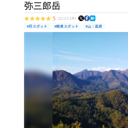
弥三郎岳
5
（口コミ1件）
#珍スポット
#絶景スポット
#山｜高原