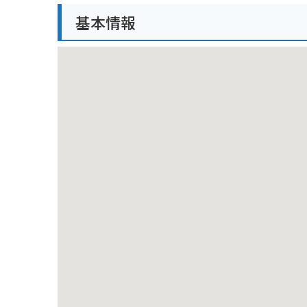
山頂からは、富士山や南アルプスの山々、甲府盆地など
基本情報
バイクでアクセスする場合は、国道52号線を南に進み、
その後は、南アルプスエコーラインを通り、夜叉神峠
駐車場から鳳凰小屋までは、徒歩で約2時間30分です。
弥三郎岳は、上級者向けの登山ルートです。
ヘルメットやしっかりとした登山装備を用意し、天候