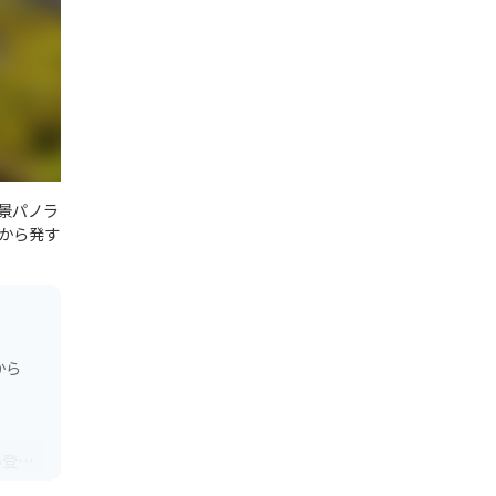
景パノラ
から発す
から
い登山