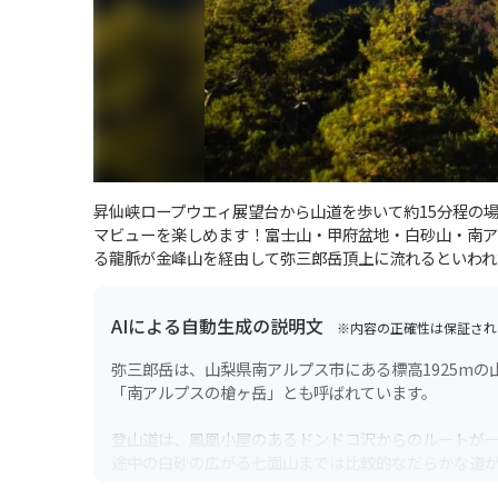
昇仙峡ロープウエィ展望台から山道を歩いて約15分程の
マビューを楽しめます！富士山・甲府盆地・白砂山・南ア
る龍脈が金峰山を経由して弥三郎岳頂上に流れるといわれ
AIによる自動生成の説明文
※内容の正確性は保証され
弥三郎岳は、山梨県南アルプス市にある標高1925m
「南アルプスの槍ヶ岳」とも呼ばれています。
登山道は、鳳凰小屋のあるドンドコ沢からのルートが
途中の白砂の広がる七面山までは比較的なだらかな道
道となります。