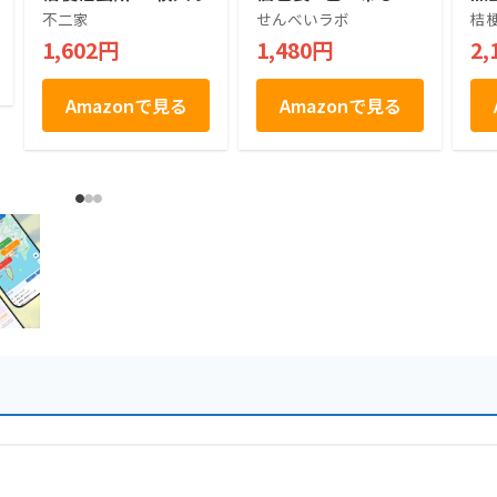
くち せんべい 1箱 30
不二家
せんべいラボ
桔
枚入り せんべいラボ
1,602円
1,480円
2,
Amazonで見る
Amazonで見る