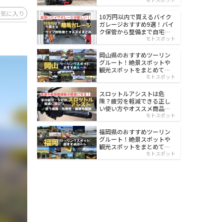
イルド
お気に入り
10万円以内で買えるバイク
ガレージおすすめ9選！バイ
ク保管から整備まで自宅で
楽々
モトスポット
岡山県のおすすめツーリン
グルート！絶景スポットや
観光スポットをまとめて紹
介
モトスポット
スロットルアシストは危
険？疲労を軽減できる正し
い使い方やオススメ商品を
紹介
モトスポット
福岡県のおすすめツーリン
グルート！絶景スポットや
観光スポットをまとめて紹
介
モトスポット