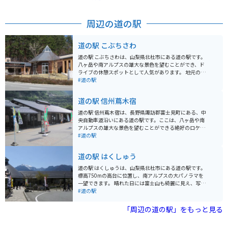
す。
周辺の道の駅
道の駅 こぶちさわ
道の駅 こぶちさわは、山梨県北杜市にある道の駅です。
八ヶ岳や南アルプスの雄大な景色を望むことができ、ド
ライブの休憩スポットとして人気があります。 地元の農
産物直売所では、新鮮な高原野菜や果物を購入すること
#道の駅
ができます。特に、高原野菜は甘みが強く、お土産にも
おすすめです。また、レストランでは、地元の食材を使
道の駅 信州蔦木宿
った料理を楽しむことができます。 バイクで訪れる場
合、道の駅 こぶちさわは、ツーリングの拠点としても最
道の駅 信州蔦木宿は、長野県諏訪郡富士見町にある、中
適です。周辺には、八ヶ岳や南アルプスへのツーリング
央自動車道沿いにある道の駅です。ここは、八ヶ岳や南
コースが多数あります。また、道の駅には、バイクスタ
アルプスの雄大な景色を望むことができる絶好のロケー
ンドも完備されています。 道の駅 こぶちさわは、雄大な
ションにあります。 地元の農産物や特産品を販売する直
#道の駅
自然と地元の食を楽しむことができる道の駅です。
売所があり、新鮮な野菜や果物、加工品などを購入でき
ます。特に、高原野菜やきのこは人気です。また、レス
道の駅 はくしゅう
トランでは、地元の食材を使った料理を楽しむことがで
きます。おすすめは、信州そばや山賊焼きです。 バイク
道の駅 はくしゅうは、山梨県北杜市にある道の駅です。
で訪れる場合、道の駅には広い駐車場が完備されている
標高750mの高台に位置し、南アルプスの大パノラマを
ので安心です。また、周辺には、八ヶ岳高原道路やビー
一望できます。 晴れた日には富士山も綺麗に見え、写真
ナスラインなど、景色の良いワインディングロードが数
撮影や景色を楽しむのに最適なスポットです。地元の特
#道の駅
多くあります。ツーリングの休憩場所としても最適で
産品販売所では、新鮮な高原野菜や果物、手作りのお菓
す。 周辺には、富士見パノラマリゾートなどの観光スポ
子などが販売されています。レストランでは、地元の食
「周辺の道の駅」をもっと見る
ットもあります。スキーやスノーボード、登山など、ア
材を使った料理を楽しむことができます。 バイクで訪れ
ウトドアアクティビティを楽しむこともできます。
る場合、駐車場も広く停めやすいので安心です。周辺に