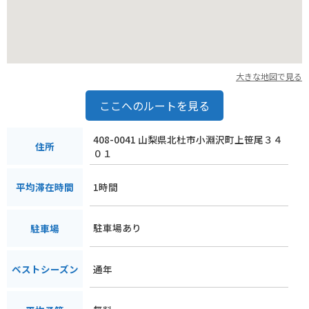
が集まるカフェや、ツーリングスポットで、情報交換をした
り、一緒に走ったりするのも良いでしょう。旅の途中で、地元
の美味しい食べ物を味わうことも忘れずに。山梨ならではの、
美味しい食べ物や、美しい景色を堪能してください。
大きな地図で見る
ここへのルートを見る
408-0041 山梨県北杜市小淵沢町上笹尾３４
住所
０１
1時間
平均滞在時間
駐車場あり
駐車場
通年
ベストシーズン