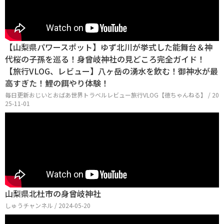
【山梨県パワースポット】ゆず北川が挙式した能舞台＆神
代桜の子孫を巡る！身曾岐神社の見どころ完全ガイド！
【旅行VLOG、レビュー】八ヶ岳の湧水を飲む！御神水が最
高すぎた！鯉の餌やり体験！
毎日更新おじいとおばあ世界トラベルレビュー旅行VLOG【徳ちゃんねる】 / 20
25-11-01
山梨県北杜市の身曾岐神社
しゅうチャンネル / 2024-05-20