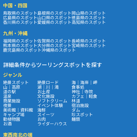
中国・四国
鳥取県のスポット
島根県のスポット
岡山県のスポット
広島県のスポット
山口県のスポット
徳島県のスポット
香川県のスポット
愛媛県のスポット
高知県のスポット
九州・沖縄
福岡県のスポット
佐賀県のスポット
長崎県のスポット
熊本県のスポット
大分県のスポット
宮崎県のスポット
鹿児島県のスポット
沖縄県のスポット
詳細条件からツーリングスポットを探す
ジャンル
絶景スポット
絶景ロード
海｜海岸｜岬
山｜高原
湖｜川｜滝
食事処
道の駅
お土産
神社｜寺院
温泉
文化施設
カフェ｜軽食
商業施設
ソフトクリーム
林道
夜景
イベント体験
宿泊施設
美術館｜資料館
海鮮
ダム
キャンプ場
スイーツ
珍スポット
動植物園
お肉
麺類
お酒
ライダーハウス
東西南北の端