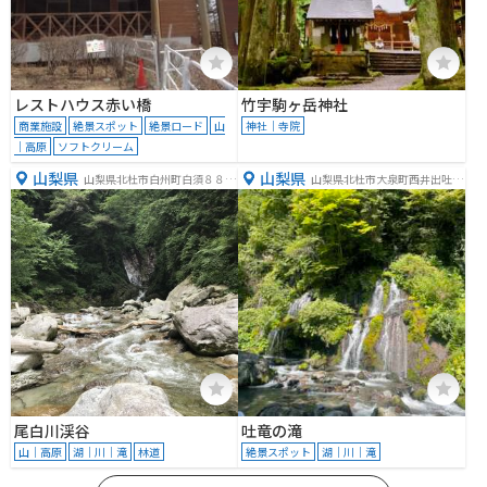
レストハウス赤い橋
竹宇駒ヶ岳神社
商業施設
絶景スポット
絶景ロード
山
神社｜寺院
｜高原
ソフトクリーム
山梨県
山梨県
山梨県北杜市白州町白須８８８
山梨県北杜市大泉町西井出吐竜
６
の滝
尾白川渓谷
吐竜の滝
山｜高原
湖｜川｜滝
林道
絶景スポット
湖｜川｜滝