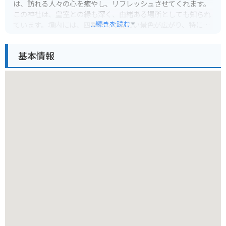
は、訪れる人々の心を癒やし、リフレッシュさせてくれます。
この神社は、皇室との縁も深く、由緒ある場所としても知られ
...続きを読む
ています。境内には、四季折々の美しい景色が広がり、特に紅
葉の時期には、その鮮やかな色彩が訪れる人々を魅了します。
また、身曾岐神社は、安産祈願や子育ての神様としても信仰さ
基本情報
れており、多くの人々が参拝に訪れています。水に関する信仰
も厚く、清らかな水が湧き出る場所としても有名です。バイク
での訪問も可能で、駐車場が完備されています。ツーリングの
途中に立ち寄り、自然の中で心身ともにリフレッシュするのも
おすすめです。周辺には、美味しいほうとうや、山梨ならでは
のワイン、新鮮なフルーツなど、地元の特産品を味わえるお店
がたくさんあります。バイクで訪れる際には、安全運転を心が
け、美しい景色を楽しみながら、思い出に残る旅にしてくださ
い。特に、秋の紅葉シーズンは、バイクで走るには最高の季節
です。
身曾岐神社の周辺には、他にも見どころがたくさんあります。
例えば、神社から少し足を延ばすと、山梨の豊かな自然を満喫
できる観光スポットや、歴史的な建造物などがあります。バイ
クツーリングの計画を立てる際には、これらの周辺スポットも
組み込むと、さらに充実した旅になるでしょう。また、地元の
ライダーたちとの交流も、旅の醍醐味の一つです。バイク好き