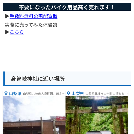
不要になったバイク用品高く売れます！
▶︎
手数料無料の宅配買取
実際に売ってみた体験談
▶︎
こちら
身曽岐神社に近い場所
山梨県
山梨県
山梨県北杜市大泉町西井出８２
山梨県北杜市白州町白須８８８
４０−１
４−１