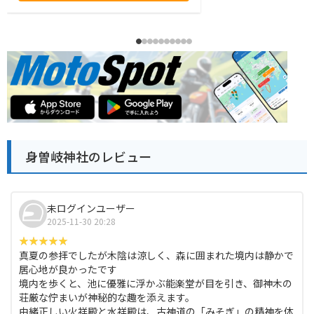
身曽岐神社のレビュー
未ログインユーザー
2025-11-30 20:28
真夏の参拝でしたが木陰は涼しく、森に囲まれた境内は静かで
居心地が良かったです
境内を歩くと、池に優雅に浮かぶ能楽堂が目を引き、御神木の
荘厳な佇まいが神秘的な趣を添えます。
由緒正しい火祥殿と水祥殿は、古神道の「みそぎ」の精神を体