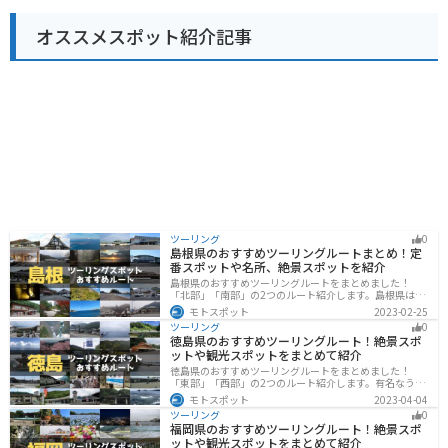
は、ハイキングコースやキャンプ場など、自然を楽しむ
ことができる施設も充実しています。山梨観光の拠点と
オススメスポット紹介記事
しても、ぜひ立ち寄ってみてください。
ツーリング
0
島根県のおすすめツーリングルートまとめ！定
番スポットや名所、絶景スポットを紹介
島根県のおすすめツーリングルートをまとめました！
「北部」「南部」の2つのルート紹介します。島根県は、
海と山が近く、1日で全然違う景色を堪能することができ
モトスポット
2023-02-25
ます。バイクで島根県にツーリングに行く際は参考にし
ツーリング
0
てください。
徳島県のおすすめツーリングルート！絶景スポ
ットや観光スポットをまとめて紹介
徳島県のおすすめツーリングルートをまとめました！
「東部」「西部」の2つのルート紹介します。有名なうず
しおや山を中心とした自然豊かなスポットが多数ありま
モトスポット
2023-04-04
す。バイクで徳島県にツーリングに行く際は参考にして
ツーリング
0
ください。
福岡県のおすすめツーリングルート！絶景スポ
ットや観光スポットをまとめて紹介