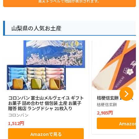
楽天トラベルで地図が表示されます。
山梨県の人気お土産
コロンバン 富士山メルヴェイユ ギフト
桔梗信玄餅 10個入
お菓子 詰め合わせ 個包装 土産 お菓子
桔梗信玄餅
贈答 銘店 ラングドシャ 21枚入り
2,985円
コロンバン
1,512円
Amazo
Amazonで見る