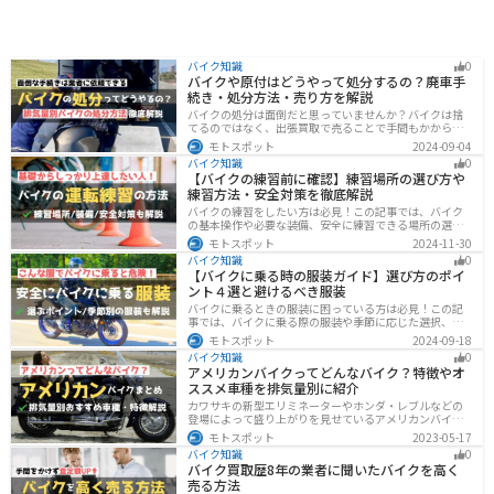
バイク知識
0
バイクや原付はどうやって処分するの？廃車手
続き・処分方法・売り方を解説
バイクの処分は面倒だと思っていませんか？バイクは捨
てるのではなく、出張買取で売ることで手間もかからず
お金にできます。売る以外の選択肢も含めて処分方法を
モトスポット
2024-09-04
まとめていますので、バイクを処分しようとしている人
バイク知識
0
は参考にしてください。
【バイクの練習前に確認】練習場所の選び方や
練習方法・安全対策を徹底解説
バイクの練習をしたい方は必見！この記事では、バイク
の基本操作や必要な装備、安全に練習できる場所の選び
方や練習方法を解説しています。実は、バイクの点検や
モトスポット
2024-11-30
整備、基本的な練習をバランスよく行うことが大切で
バイク知識
0
す。この記事を読めば、安全で快適にバイク練習を行う
【バイクに乗る時の服装ガイド】選び方のポイ
方法がわかります。
ント４選と避けるべき服装
バイクに乗るときの服装に困っている方は必見！この記
事では、バイクに乗る際の服装や季節に応じた選択、避
けるべき服装について解説しています。実は、安全性だ
モトスポット
2024-09-18
けでなく、快適性も重要視することが大切です。この記
バイク知識
0
事を読めば、最適なバイクウェアを選ぶヒントが得られ
アメリカンバイクってどんなバイク？特徴やオ
ます。
ススメ車種を排気量別に紹介
カワサキの新型エリミネーターやホンダ・レブルなどの
登場によって盛り上がりを見せているアメリカンバイ
ク。スタイリッシュに乗れることはもちろん、ツーリン
モトスポット
2023-05-17
グや通学通勤もこなせるアメリカンバイクの特徴や、オ
バイク知識
0
ススメの車種についてご紹介します！
バイク買取歴8年の業者に聞いたバイクを高く
売る方法