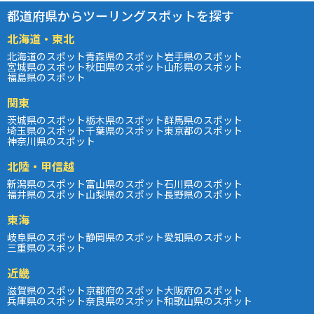
都道府県からツーリングスポットを探す
北海道・東北
北海道のスポット
青森県のスポット
岩手県のスポット
宮城県のスポット
秋田県のスポット
山形県のスポット
福島県のスポット
関東
茨城県のスポット
栃木県のスポット
群馬県のスポット
埼玉県のスポット
千葉県のスポット
東京都のスポット
神奈川県のスポット
北陸・甲信越
新潟県のスポット
富山県のスポット
石川県のスポット
福井県のスポット
山梨県のスポット
長野県のスポット
東海
岐阜県のスポット
静岡県のスポット
愛知県のスポット
三重県のスポット
近畿
滋賀県のスポット
京都府のスポット
大阪府のスポット
兵庫県のスポット
奈良県のスポット
和歌山県のスポット