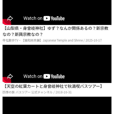
【山梨県・身曾岐神社】ゆず？なんか関係あるの？新宗教
なの？新興宗教なの？
寺社散歩TV・【猫和尚本舗】Japanese Temple and Shrine / 2025-10-17
【天空の紅葉カートと身曾岐神社で秋満喫バスツアー】
四季の旅 バスツアー 公式チャンネル / 2018-10-31