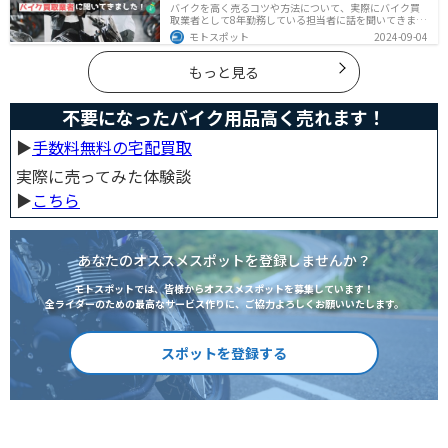
バイクを高く売るコツや方法について、実際にバイク買
取業者として8年勤務している担当者に話を聞いてきまし
た！高く買い取ってもらえるバイクの特徴や業者がどの
モトスポット
2024-09-04
くらい利益を上乗せしているかなど、バイクを売ろうと
している人は必見の内容になっています。
もっと見る
不要になったバイク用品高く売れます！
▶︎
手数料無料の宅配買取
実際に売ってみた体験談
▶︎
こちら
あなたのオススメスポットを登録しませんか？
モトスポットでは、皆様からオススメスポットを募集しています！
全ライダーのための最高なサービス作りに、ご協力よろしくお願いいたします。
スポットを登録する