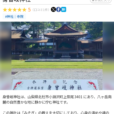
5
（口コミ1件）
#神社｜寺院
身曾岐神社は、山梨県北杜市小淵沢町上笹尾 3401 にあり、八ヶ岳南
麓の自然豊かな地に静かに佇む神社です。
この神社は「みそぎ」の教えを大切にしており、心身の清めや魂の