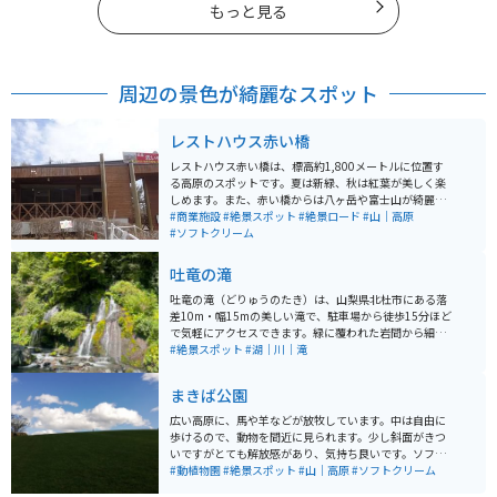
もっと見る
周辺の景色が綺麗なスポット
レストハウス赤い橋
レストハウス赤い橋は、標高約1,800メートルに位置す
る高原のスポットです。夏は新緑、秋は紅葉が美しく楽
しめます。また、赤い橋からは八ヶ岳や富士山が綺麗に
見えるため、橋下を上空から眺めることができる貴重な
#商業施設
#絶景スポット
#絶景ロード
#山｜高原
スポットです。 レストハウス赤い橋では、有名なソフト
#ソフトクリーム
クリームが食べられます。また、近くには清泉寮もあり
ます。
吐竜の滝
吐竜の滝（どりゅうのたき）は、山梨県北杜市にある落
差10m・幅15mの美しい滝で、駐車場から徒歩15分ほど
で気軽にアクセスできます。緑に覆われた岩間から細い
流れが幾重にも落ちる姿は神秘的で、「竜が吐く滝」の
#絶景スポット
#湖｜川｜滝
名にふさわしい幻想的な雰囲気です。周辺には川俣東沢
渓谷自然遊歩道が続き、『千枚淵』などの名所を巡りな
まきば公園
がら自然散策が楽しめます。 さらに進めば、紅葉で有名
な東沢大橋（赤い橋）へも通じ、半日ほどのハイキング
広い高原に、馬や羊などが放牧しています。中は自由に
にも最適。道は比較的歩きやすく、バイクで訪れる場合
歩けるので、動物を間近に見られます。少し斜面がきつ
も駐車しやすいポイントがあり、ツーリング途中の立ち
いですがとても解放感があり、気持ち良いです。ソフト
寄りにもおすすめです。
クリームが牛乳が濃くとても美味しいです。レストラン
#動植物園
#絶景スポット
#山｜高原
#ソフトクリーム
もあります。