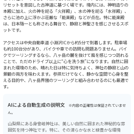
リセットを意図した古神道に基づく場です。境内には、神明造りの
本殿に加え、火の神を祀る「火祥殿」、水の神を祀る「水祥殿」、
さらに池の上に浮かぶ荘厳な「能楽殿」などが点在。特に能楽殿
は、日本随一とも称される舞台で、静寂と神聖さを感じさせるスポ
ットです。
アクセスは中央自動車道 小淵沢ICから約5分で到着します。駐車場
も約100台分があり、バイクや車での訪問も問題ありません。バイ
クでツーリングするなら、八ヶ岳の麓を抜けて風を感じつつ訪れる
ことで、ただのドライブ以上に“心を洗う旅”になります。自然に囲
まれた環境のため、晴れた日は特に気持ちよく、神社の静寂と山の
景観の両方を味わえます。参拝だけでなく、静かな空間で心身を整
える目的や、八ヶ岳界隈のツーリングと組み合わせるのにも最適で
す。
AIによる自動生成の説明文
※内容の正確性は保証されていませ
ん。
山梨県にある身曾岐神社は、美しい自然に囲まれた神秘的な雰
囲気を持つ神社です。特に、その清らかな水と緑豊かな環境