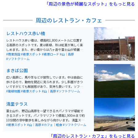
「周辺の景色が綺麗なスポット」をもっと見る
周辺のレストラン・カフェ
レストハウス赤い橋
レストハウス赤い橋は、標高約1,800メートルに位置す
る高原のスポットです。夏は新緑、秋は紅葉が美しく楽
しめます。また、赤い橋からは八ヶ岳や富士山が綺麗に
見えるため、橋下を上空から眺めることができる貴重な
#商業施設
#絶景スポット
#絶景ロード
#山｜高原
スポットです。 レストハウス赤い橋では、有名なソフト
#ソフトクリーム
クリームが食べられます。また、近くには清泉寮もあり
ます。
まきば公園
広い高原に、馬や羊などが放牧しています。中は自由に
歩けるので、動物を間近に見られます。少し斜面がきつ
いですがとても解放感があり、気持ち良いです。ソフト
クリームが牛乳が濃くとても美味しいです。レストラン
#動植物園
#絶景スポット
#山｜高原
#ソフトクリーム
もあります。
清里テラス
富士山や、野辺山高原を一望できる大パノラマが堪能で
きるスポットです。パノラマリフトで標高1,900mまで約
10分間の空中散歩を楽しみながら向かいます。 清里スカ
イパフェやオリジナルブレンドコーヒーを絶景と共に楽
#絶景スポット
#山｜高原
#カフェ｜軽食
#ソフトクリーム
しめます。普段では味わえない贅沢空間です。真夏の気
温は都心に比べて約10度マイナスのクールリゾートで
「周辺のレストラン・カフェ」をもっと見る