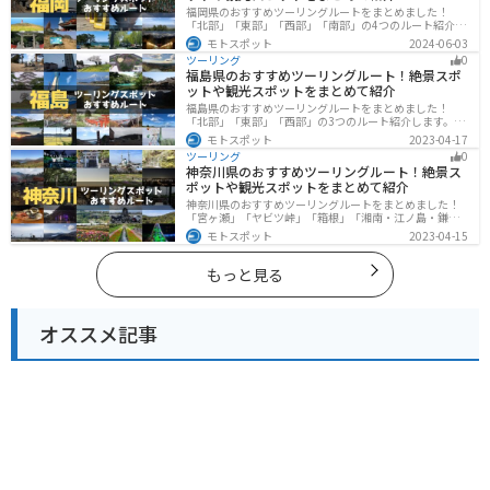
福岡県のおすすめツーリングルートをまとめました！
「北部」「東部」「西部」「南部」の4つのルート紹介し
ます。豊かな自然から歴史ある名所、グルメまで多彩な
モトスポット
2024-06-03
魅力が詰まっており、様々な楽しみ方ができます。バイ
ツーリング
0
クで福岡県にツーリングに行く際は参考にしてくださ
福島県のおすすめツーリングルート！絶景スポ
い。
ットや観光スポットをまとめて紹介
福島県のおすすめツーリングルートをまとめました！
「北部」「東部」「西部」の3つのルート紹介します。内
陸部には山々が連なり、海岸線は太平洋に面してるので
モトスポット
2023-04-17
観光スポットが多数あります。バイクで福島県にツーリ
ツーリング
0
ングに行く際は参考にしてください。
神奈川県のおすすめツーリングルート！絶景ス
ポットや観光スポットをまとめて紹介
神奈川県のおすすめツーリングルートをまとめました！
「宮ヶ瀬」「ヤビツ峠」「箱根」「湘南・江ノ島・鎌
倉」「三浦」「みなとみらい」の6つのルート紹介しま
モトスポット
2023-04-15
す。自然豊かなスポット、歴史ある観光名所、都市部で
楽しめるツーリングスポットまで多数あります。バイク
で神奈川県にツーリングに行く際は参考にしてくださ
もっと見る
い。
オススメ記事