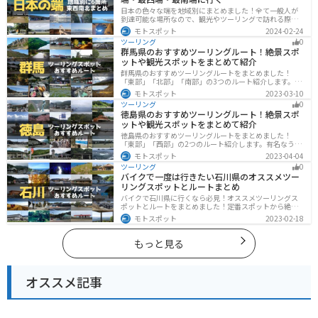
日本の色々な端を地域別にまとめました！全て一般人が
到達可能な場所なので、観光やツーリングで訪れる際の
参考にしてください。
モトスポット
2024-02-24
ツーリング
0
群馬県のおすすめツーリングルート！絶景スポ
ットや観光スポットをまとめて紹介
群馬県のおすすめツーリングルートをまとめました！
「東部」「北部」「南部」の3つのルート紹介します。草
津温泉や伊香保温泉など全国でも有名な温泉や豊かな自
モトスポット
2023-03-10
然を満喫するツーリングができます。バイクで群馬県に
ツーリング
0
ツーリングに行く際は参考にしてください。
徳島県のおすすめツーリングルート！絶景スポ
ットや観光スポットをまとめて紹介
徳島県のおすすめツーリングルートをまとめました！
「東部」「西部」の2つのルート紹介します。有名なうず
しおや山を中心とした自然豊かなスポットが多数ありま
モトスポット
2023-04-04
す。バイクで徳島県にツーリングに行く際は参考にして
ツーリング
0
ください。
バイクで一度は行きたい石川県のオススメツー
リングスポットとルートまとめ
バイクで石川県に行くなら必見！オススメツーリングス
ポットとルートをまとめました！定番スポットから絶景
スポット、温泉、海、グルメなど様々なジャンルで楽し
モトスポット
2023-02-18
めます。バイクで石川ツーリングに行こうと思っている
人は、参考にしてください。
もっと見る
オススメ記事