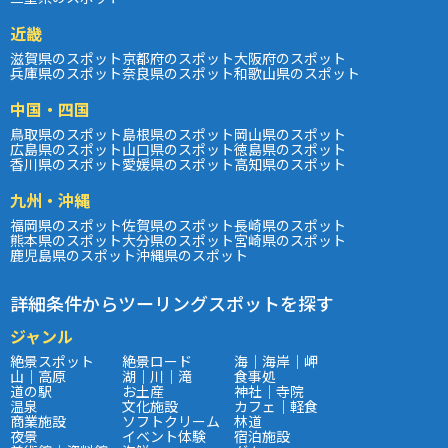
近畿
滋賀県のスポット
京都府のスポット
大阪府のスポット
兵庫県のスポット
奈良県のスポット
和歌山県のスポット
中国・四国
鳥取県のスポット
島根県のスポット
岡山県のスポット
広島県のスポット
山口県のスポット
徳島県のスポット
香川県のスポット
愛媛県のスポット
高知県のスポット
九州・沖縄
福岡県のスポット
佐賀県のスポット
長崎県のスポット
熊本県のスポット
大分県のスポット
宮崎県のスポット
鹿児島県のスポット
沖縄県のスポット
詳細条件からツーリングスポットを探す
ジャンル
絶景スポット
絶景ロード
海｜海岸｜岬
山｜高原
湖｜川｜滝
食事処
道の駅
お土産
神社｜寺院
温泉
文化施設
カフェ｜軽食
商業施設
ソフトクリーム
林道
夜景
イベント体験
宿泊施設