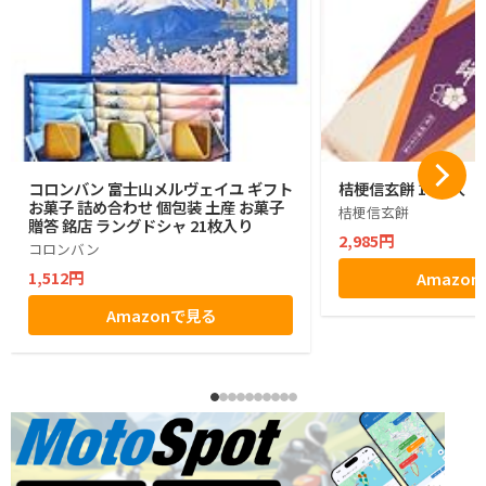
コロンバン 富士山メルヴェイユ ギフト
桔梗信玄餅 10個入
お菓子 詰め合わせ 個包装 土産 お菓子
桔梗信玄餅
贈答 銘店 ラングドシャ 21枚入り
2,985円
コロンバン
1,512円
Amazo
Amazonで見る