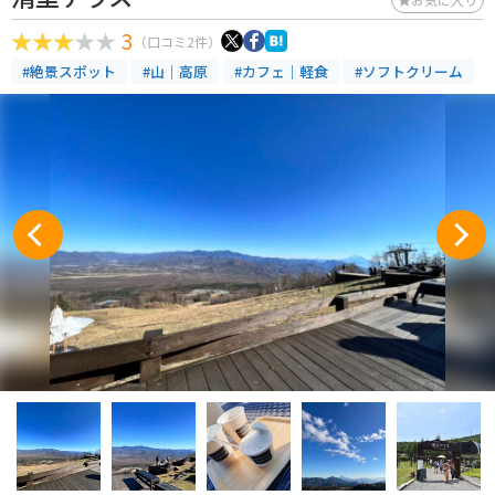
3
（口コミ2件）
#絶景スポット
#山｜高原
#カフェ｜軽食
#ソフトクリーム