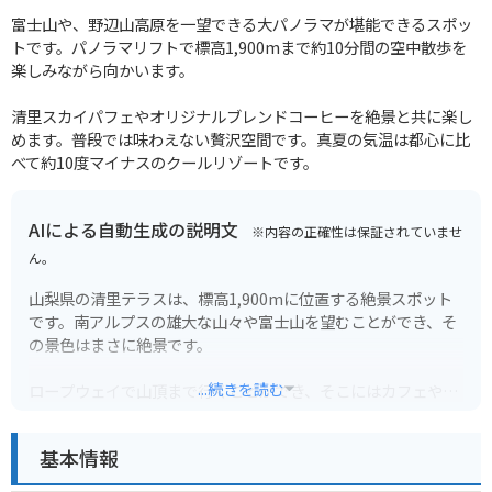
富士山や、野辺山高原を一望できる大パノラマが堪能できるスポッ
トです。パノラマリフトで標高1,900mまで約10分間の空中散歩を
楽しみながら向かいます。
清里スカイパフェやオリジナルブレンドコーヒーを絶景と共に楽し
めます。普段では味わえない贅沢空間です。真夏の気温は都心に比
べて約10度マイナスのクールリゾートです。
AIによる自動生成の説明文
※内容の正確性は保証されていませ
ん。
山梨県の清里テラスは、標高1,900mに位置する絶景スポット
です。南アルプスの雄大な山々や富士山を望むことができ、そ
の景色はまさに絶景です。
...続きを読む
ロープウェイで山頂まで行くことができ、そこにはカフェやシ
ョップもあります。
基本情報
バイクで行く場合は、道志みちや雁坂みちなど、ワインディン
グロードが続くので、運転には十分注意してください。駐車場