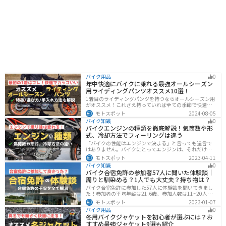
バイク用品
0
年中快適にバイクに乗れる最強オールシーズン
用ライディングパンツオススメ10選！
1着目のライディングパンツを持つならオールシーズン用
がオススメ！これさえ持っていれば全ての季節で快適に
ツーリングできます。快適性だけでなく、機能性やデザ
モトスポット
2024-08-05
インに優れたものも多くあるので、安全にカッコよくバ
バイク知識
0
イクに乗りたい人は是非持っておきましょう。
バイクエンジンの種類を徹底解説！気筒数や形
式、冷却方法でフィーリングは違う
「バイクの性能はエンジンで決まる」と言っても過言で
はありません。バイクにとってエンジンは、それだけ重
要なパーツなんです。エンジンの種類と特徴を知れば、
モトスポット
2023-04-11
あなたもワンランク上のバイク選びができるようになり
バイク知識
0
ます！
バイク合宿免許の参加者57人に聞いた体験談｜
周りと馴染める？1人でも大丈夫？持ち物は？
バイク合宿免許に参加した57人に体験談を聞いてきまし
た！参加者の平均年齢は21.6歳、参加人数は11~20人な
ど統計情報や人間関係はどうだったのか、持っていくべ
モトスポット
2023-01-07
きものなど参加する前に知っておきたい情報をまとめま
バイク用品
0
した。
冬用バイクジャケットを初心者が選ぶには？お
すすめ最強ジャケット9選も紹介