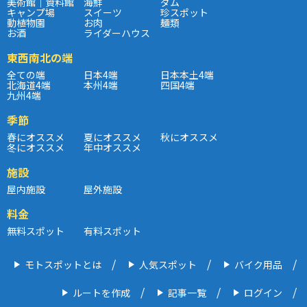
美術館｜資料館
海鮮
ダム
キャンプ場
スイーツ
珍スポット
動植物園
お肉
麺類
お酒
ライダーハウス
東西南北の端
全ての端
日本4端
日本本土4端
北海道4端
本州4端
四国4端
九州4端
季節
春にオススメ
夏にオススメ
秋にオススメ
冬にオススメ
年中オススメ
施設
屋内施設
屋外施設
料金
無料スポット
有料スポット
モトスポットとは
人気スポット
バイク用品
ルートを作成
記事一覧
ログイン