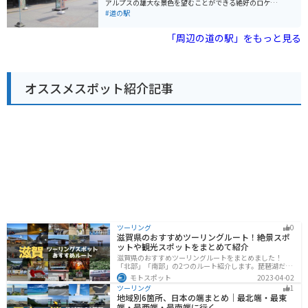
アルプスの雄大な景色を望むことができる絶好のロケー
ンドも完備されています。 道の駅 こぶちさわは、雄大な
ションにあります。 地元の農産物や特産品を販売する直
#道の駅
自然と地元の食を楽しむことができる道の駅です。
売所があり、新鮮な野菜や果物、加工品などを購入でき
ます。特に、高原野菜やきのこは人気です。また、レス
「周辺の道の駅」をもっと見る
トランでは、地元の食材を使った料理を楽しむことがで
きます。おすすめは、信州そばや山賊焼きです。 バイク
で訪れる場合、道の駅には広い駐車場が完備されている
ので安心です。また、周辺には、八ヶ岳高原道路やビー
オススメスポット紹介記事
ナスラインなど、景色の良いワインディングロードが数
多くあります。ツーリングの休憩場所としても最適で
す。 周辺には、富士見パノラマリゾートなどの観光スポ
ットもあります。スキーやスノーボード、登山など、ア
ウトドアアクティビティを楽しむこともできます。
ツーリング
0
滋賀県のおすすめツーリングルート！絶景スポ
ットや観光スポットをまとめて紹介
滋賀県のおすすめツーリングルートをまとめました！
「北部」「南部」の2つのルート紹介します。琵琶湖だけ
でなく、比叡山ドライブウェイなどの山を楽しめるスポ
モトスポット
2023-04-02
ットも多数あります。バイクで滋賀県にツーリングに行
ツーリング
1
く際は参考にしてください。
地域別6箇所、日本の端まとめ｜最北端・最東
端・最西端・最南端に行く