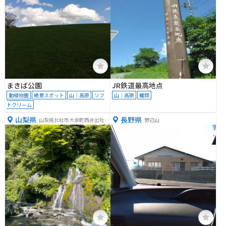
まきば公園
JR鉄道最高地点
動植物園
絶景スポット
山｜高原
ソフ
山｜高原
麺類
トクリーム
山梨県
長野県
山梨県北杜市大泉町西井出吐竜
野辺山
の滝