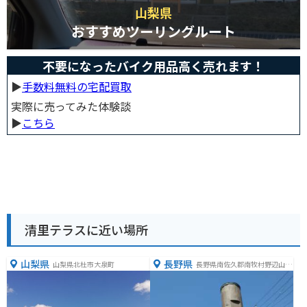
山梨県
おすすめツーリングルート
不要になったバイク用品高く売れます！
▶︎
手数料無料の宅配買取
実際に売ってみた体験談
▶︎
こちら
清里テラスに近い場所
山梨県
長野県
山梨県北杜市大泉町
長野県南佐久郡南牧村野辺山２
１４−３２