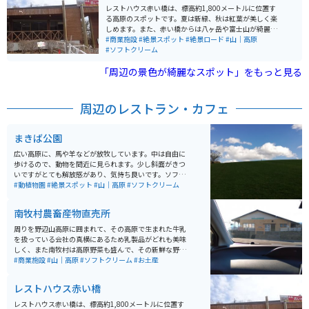
な東沢大橋（赤い橋）へも通じ、半日ほどのハイキング
レストハウス赤い橋は、標高約1,800メートルに位置す
にも最適。道は比較的歩きやすく、バイクで訪れる場合
る高原のスポットです。夏は新緑、秋は紅葉が美しく楽
も駐車しやすいポイントがあり、ツーリング途中の立ち
しめます。また、赤い橋からは八ヶ岳や富士山が綺麗に
寄りにもおすすめです。
見えるため、橋下を上空から眺めることができる貴重な
#商業施設
#絶景スポット
#絶景ロード
#山｜高原
スポットです。 レストハウス赤い橋では、有名なソフト
#ソフトクリーム
クリームが食べられます。また、近くには清泉寮もあり
「周辺の景色が綺麗なスポット」をもっと見る
ます。
周辺のレストラン・カフェ
まきば公園
広い高原に、馬や羊などが放牧しています。中は自由に
歩けるので、動物を間近に見られます。少し斜面がきつ
いですがとても解放感があり、気持ち良いです。ソフト
クリームが牛乳が濃くとても美味しいです。レストラン
#動植物園
#絶景スポット
#山｜高原
#ソフトクリーム
もあります。
南牧村農畜産物直売所
周りを野辺山高原に囲まれて、その高原で生まれた牛乳
を扱っている会社の真横にあるため乳製品がどれも美味
しく、また南牧村は高原野菜も盛んで、その新鮮な野菜
を直売していることもあり、生鮮野菜も美味しい。そし
#商業施設
#山｜高原
#ソフトクリーム
#お土産
て中には山菜等もあるので、好奇心が尽きない施設で
す。ここまでの道のりもドライブ、ツーリング共に走り
レストハウス赤い橋
やすく､見通し良く、肌で標高を上がっていることが解る
コースになっています。国道141号
レストハウス赤い橋は、標高約1,800メートルに位置す