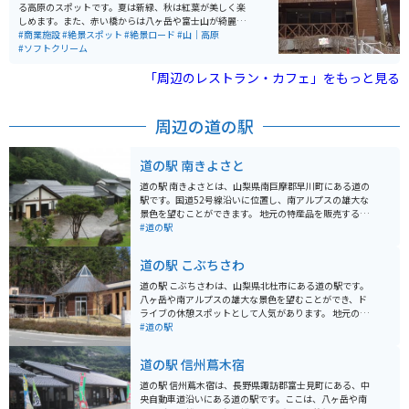
る高原のスポットです。夏は新緑、秋は紅葉が美しく楽
しめます。また、赤い橋からは八ヶ岳や富士山が綺麗に
見えるため、橋下を上空から眺めることができる貴重な
#商業施設
#絶景スポット
#絶景ロード
#山｜高原
スポットです。 レストハウス赤い橋では、有名なソフト
#ソフトクリーム
クリームが食べられます。また、近くには清泉寮もあり
ます。
「周辺のレストラン・カフェ」をもっと見る
周辺の道の駅
道の駅 南きよさと
道の駅 南きよさとは、山梨県南巨摩郡早川町にある道の
駅です。国道52号線沿いに位置し、南アルプスの雄大な
景色を望むことができます。 地元の特産品を販売する農
産物直売所では、旬の野菜や果物を購入できます。特
#道の駅
に、桃やぶどうは人気が高く、お土産にもおすすめで
す。また、併設のレストランでは、地元の食材を使った
道の駅 こぶちさわ
料理を楽しむことができます。南アルプスの清流で育っ
たニジマスを使った料理がおすすめです。 バイクツーリ
道の駅 こぶちさわは、山梨県北杜市にある道の駅です。
ングの休憩場所としても最適で、駐車場も広いため安心
八ヶ岳や南アルプスの雄大な景色を望むことができ、ド
して駐車できます。周辺には、温泉施設やキャンプ場な
ライブの休憩スポットとして人気があります。 地元の農
どもあり、観光拠点としても便利です。
産物直売所では、新鮮な高原野菜や果物を購入すること
#道の駅
ができます。特に、高原野菜は甘みが強く、お土産にも
おすすめです。また、レストランでは、地元の食材を使
道の駅 信州蔦木宿
った料理を楽しむことができます。 バイクで訪れる場
合、道の駅 こぶちさわは、ツーリングの拠点としても最
道の駅 信州蔦木宿は、長野県諏訪郡富士見町にある、中
適です。周辺には、八ヶ岳や南アルプスへのツーリング
央自動車道沿いにある道の駅です。ここは、八ヶ岳や南
コースが多数あります。また、道の駅には、バイクスタ