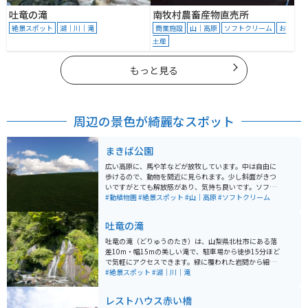
吐竜の滝
南牧村農畜産物直売所
絶景スポット
湖｜川｜滝
商業施設
山｜高原
ソフトクリーム
お
土産
もっと見る
周辺の景色が綺麗なスポット
まきば公園
広い高原に、馬や羊などが放牧しています。中は自由に
歩けるので、動物を間近に見られます。少し斜面がきつ
いですがとても解放感があり、気持ち良いです。ソフト
クリームが牛乳が濃くとても美味しいです。レストラン
#動植物園
#絶景スポット
#山｜高原
#ソフトクリーム
もあります。
吐竜の滝
吐竜の滝（どりゅうのたき）は、山梨県北杜市にある落
差10m・幅15mの美しい滝で、駐車場から徒歩15分ほど
で気軽にアクセスできます。緑に覆われた岩間から細い
流れが幾重にも落ちる姿は神秘的で、「竜が吐く滝」の
#絶景スポット
#湖｜川｜滝
名にふさわしい幻想的な雰囲気です。周辺には川俣東沢
渓谷自然遊歩道が続き、『千枚淵』などの名所を巡りな
レストハウス赤い橋
がら自然散策が楽しめます。 さらに進めば、紅葉で有名