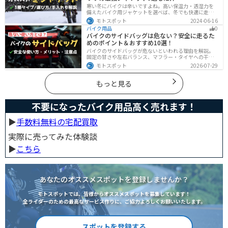
寒い冬にバイクは辛いですよね。高い保温力・透湿力を
備えたバイク用ジャケットを選べば、冬でも快適に走る
ことができます！さらに電熱ジャケットであれば、どん
モトスポット
2024-06-16
な過酷な環境でも全く寒さを感じずバイクに乗れます。
バイク用品
0
正しい装備を揃えて今年の冬も乗り切りましょう！
バイクのサイドバッグは危ない？安全に走るた
めのポイント＆おすすめ10選！
バイクのサイドバッグが危ないといわれる理由を解説。
固定の甘さや左右バランス、マフラー・タイヤへの干
渉、横幅の変化など安全上の注意点に加え、メリット・
モトスポット
2026-07-29
デメリット、容量・素材・防水性を踏まえた選び方、お
すすめのサイドバッグ10選を紹介します。
もっと見る
不要になったバイク用品高く売れます！
▶︎
手数料無料の宅配買取
実際に売ってみた体験談
▶︎
こちら
あなたのオススメスポットを登録しませんか？
モトスポットでは、皆様からオススメスポットを募集しています！
全ライダーのための最高なサービス作りに、ご協力よろしくお願いいたします。
スポットを登録する