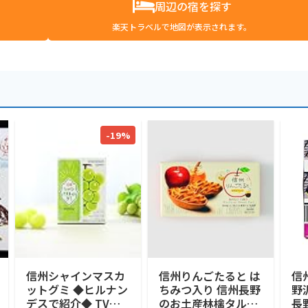
周辺の宿を探す
楽天トラベルで地図が表示されます。
-19%
信州シャインマスカ
信州りんごたると は
信
ットグミ ◆ヒルナン
ちみつ入り 信州長野
野
デスで紹介◆ TVで
のお土産林檎タルト
長