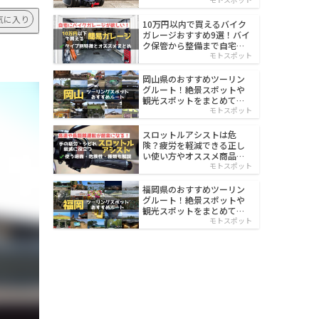
イルド
気に入り
10万円以内で買えるバイク
ガレージおすすめ9選！バイ
ク保管から整備まで自宅で
楽々
モトスポット
岡山県のおすすめツーリン
グルート！絶景スポットや
観光スポットをまとめて紹
介
モトスポット
スロットルアシストは危
険？疲労を軽減できる正し
い使い方やオススメ商品を
紹介
モトスポット
福岡県のおすすめツーリン
グルート！絶景スポットや
観光スポットをまとめて紹
介
モトスポット