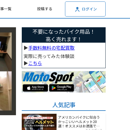
記事一覧
投稿する
ログイン
不要になったバイク用品！
高く売れます！
▶︎
手数料無料の宅配買取
実際に売ってみた体験談
▶︎
こちら
人気記事
アメリカンバイクに似合う
かっこいいヘルメット20
選！オススメはお洒落でワ
モトスポット