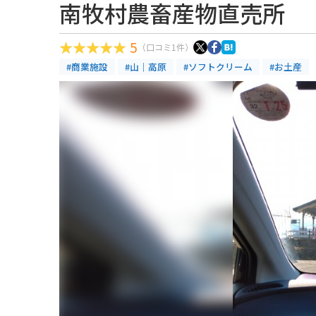
南牧村農畜産物直売所
5
（口コミ1件）
#商業施設
#山｜高原
#ソフトクリーム
#お土産