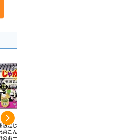
州限定じゃがりこ
芽吹堂 信州りんごバ
信州林檎パ
沢菜こんぶ味 信州
ターサンドクッキー
産りんご果
野のお土産 スナッ
6個入×2箱
りんごパイ