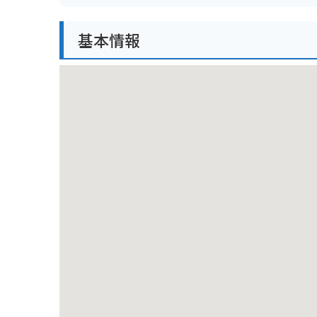
周辺の道路は、山間部を通る峠道が多いため、バイク
基本情報
況が悪い場合もあるため、安全運転を心がけましょう
準備も忘れずに行いましょう。