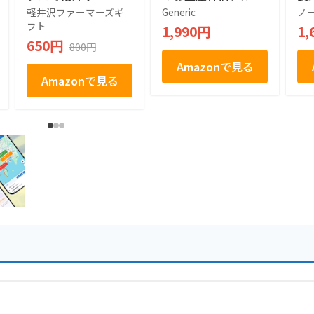
話題 売れ筋 人気ス
(2箱, 6, 個入)
ク菓
軽井沢ファーマーズギ
Generic
ノ
イーツ 人気 デザー
フト
1,990円
1,
ト お取り寄せ お取
650円
800円
り寄せグルメ お菓子
駄菓子 個包装 グミ
Amazonで見る
ぶどう シャインマス
Amazonで見る
カット プレゼント
ギフト お土産 信州
産 信州 長野 小分け
ばらまき バラマキ
卒業 入学 新生活 ハ
ロウィン 母の日 父
の日 贈り物 お返し
かわいい きれい 軽
井沢ファーマーズギ
フト