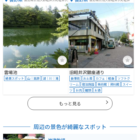
８７８
雲場池
旧軽井沢銀座通り
絶景スポット
山｜高原
湖｜川｜滝
食事処
お土産
カフェ｜軽食
ソフトク
リーム
宿泊施設
美術館｜資料館
スイー
ツ
お肉
麺類
お酒
もっと見る
周辺の景色が綺麗なスポット