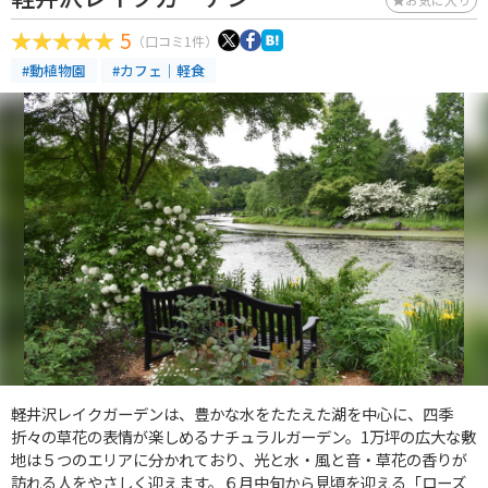
5
（口コミ1件）
#動植物園
#カフェ｜軽食
軽井沢レイクガーデンは、豊かな水をたたえた湖を中心に、四季
折々の草花の表情が楽しめるナチュラルガーデン。1万坪の広大な敷
地は５つのエリアに分かれており、光と水・風と音・草花の香りが
訪れる人をやさしく迎えます。６月中旬から見頃を迎える「ローズ