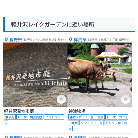
軽井沢レイクガーデンに近い場所
長野県
群馬県
長野県北佐久郡軽井沢町発地２
群馬県甘楽郡下仁田町南野牧２
５６４−１
５０
軽井沢発地市庭
神津牧場
食事処
お土産
商業施設
ソフトクリー
絶景スポット
山｜高原
お土産
カフェ
ム
｜軽食
ソフトクリーム
キャンプ場
お
肉
長野県
長野県
長野県北佐久郡軽井沢町軽井沢
長野県北佐久郡軽井沢町軽井沢