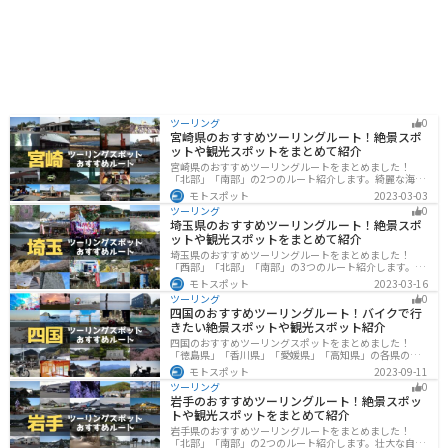
ツーリング
0
宮崎県のおすすめツーリングルート！絶景スポ
ットや観光スポットをまとめて紹介
宮崎県のおすすめツーリングルートをまとめました！
「北部」「南部」の2つのルート紹介します。綺麗な海岸
線が特徴的な海・自然豊かな山・趣のある神社を満喫す
モトスポット
2023-03-03
るツーリングができます。バイクで宮崎県にツーリング
ツーリング
0
に行く際は参考にしてください。
埼玉県のおすすめツーリングルート！絶景スポ
ットや観光スポットをまとめて紹介
埼玉県のおすすめツーリングルートをまとめました！
「西部」「北部」「南部」の3つのルート紹介します。自
然豊かな西側と街中の東側で違った楽しみ方ができま
モトスポット
2023-03-16
す。バイクで埼玉県にツーリングに行く際は参考にして
ツーリング
0
ください。
四国のおすすめツーリングルート！バイクで行
きたい絶景スポットや観光スポット紹介
四国のおすすめツーリングスポットをまとめました！
「徳島県」「香川県」「愛媛県」「高知県」の各県の観
光地紹介します。自然豊かな山々や湖、温泉地が点在
モトスポット
2023-09-11
し、四季折々の景色を楽しめるスポットが多数ありま
ツーリング
0
す。バイクで四国にツーリングに行く際は参考にしてく
岩手のおすすめツーリングルート！絶景スポッ
ださい。
トや観光スポットをまとめて紹介
岩手県のおすすめツーリングルートをまとめました！
「北部」「南部」の2つのルート紹介します。壮大な自然