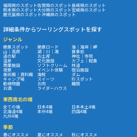
福岡県のスポット
佐賀県のスポット
長崎県のスポット
熊本県のスポット
大分県のスポット
宮崎県のスポット
鹿児島県のスポット
沖縄県のスポット
詳細条件からツーリングスポットを探す
ジャンル
絶景スポット
絶景ロード
海｜海岸｜岬
山｜高原
湖｜川｜滝
食事処
道の駅
お土産
神社｜寺院
温泉
文化施設
カフェ｜軽食
商業施設
ソフトクリーム
林道
夜景
イベント体験
宿泊施設
美術館｜資料館
海鮮
ダム
キャンプ場
スイーツ
珍スポット
動植物園
お肉
麺類
お酒
ライダーハウス
東西南北の端
全ての端
日本4端
日本本土4端
北海道4端
本州4端
四国4端
九州4端
季節
春にオススメ
夏にオススメ
秋にオススメ