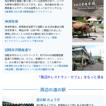
地元野菜を豊富に取り扱っている直売所があり、いつで
も新鮮な野菜が手に入ります。また、地元食材を使った
蕎麦屋さんやチーズのお店等も入っておりランチにもお
すすめです。駐車場は広く、建物も広く見渡せる造りに
#食事処
#お土産
#商業施設
#ソフトクリーム
なっていて素敵です。
神津牧場
神津牧場は、群馬県甘楽郡下仁田町にある日本最古の西
洋式牧場で、明治20年（1887年）に開設されました。
標高1,000メートルの広大な敷地に約150頭のジャージー
牛が放牧され、のどかな風景が広がります。牧場では、
#絶景スポット
#山｜高原
#お土産
#カフェ｜軽食
バター作りや乳しぼり、ポニー乗馬、ヤギの散歩などの
#ソフトクリーム
#キャンプ場
#お肉
体験が楽しめ、特に毎日13時頃に見られる牛の行列は圧
巻です。また、ここで生産される乳製品は高品質で、濃
旧軽井沢銀座通り
厚な味わいのソフトクリームが人気を集めています。さ
らに、キャンプやバーベキューが楽しめる施設も整備さ
旧軽井沢のメインストリートで、約750mの旧軽銀座銀
れており、自然の中で動物と触れ合いながらアウトドア
座通りの両側には、カフェ、老舗のベーカリー、スイー
体験が満喫できます。家族連れや観光客に親しまれる、
ツ、お土産など食べ歩きのお店が並び、とても賑やかな
魅力あふれる牧場です。 標高1000mほどの高原なので、
通りです。少し足を延ばせば教会などもあり、軽井沢ら
#食事処
#お土産
#カフェ｜軽食
#ソフトクリーム
#宿泊施設
夏場は涼しくて気持ちいいです。牧場までは山道を走り
しい雰囲気を楽しむことができます。
#美術館｜資料館
#スイーツ
#お肉
#麺類
#お酒
ますが、舗装はされています。時々野生のシカなども姿
を見せてくれます。駐車場は無料で利用できますし、入
「周辺のレストラン・カフェ」をもっと見る
場料もかかりません。
周辺の道の駅
道の駅 みょうぎ
道の駅 みょうぎは、群馬県みどり市にある道の駅です。