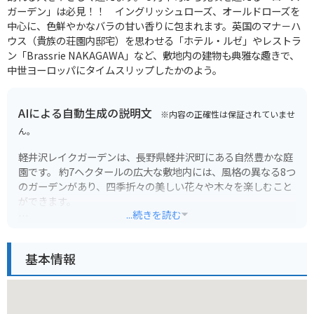
ガーデン」は必見！！ イングリッシュローズ、オールドローズを
中心に、色鮮やかなバラの甘い香りに包まれます。英国のマナ－ハ
ウス（貴族の荘園内邸宅）を思わせる「ホテル・ルゼ」やレストラ
ン「Brassrie NAKAGAWA」など、敷地内の建物も典雅な趣きで、
中世ヨーロッパにタイムスリップしたかのよう。
AIによる自動生成の説明文
※内容の正確性は保証されていませ
ん。
軽井沢レイクガーデンは、長野県軽井沢町にある自然豊かな庭
園です。 約7ヘクタールの広大な敷地内には、風格の異なる8つ
のガーデンがあり、四季折々の美しい花々や木々を楽しむこと
ができます。
...続きを読む
春にはスイセンやチューリップ、夏にはバラやアジサイ、秋に
はダリアや紅葉など、見どころ満載です。園内にはレストラン
基本情報
やカフェもあり、ゆったりと過ごせるのも魅力です。
バイクで行く場合は、駐車場にバイク専用のスペースがありま
す。軽井沢は標高が高いため、夏でも涼しい服装がおすすめで