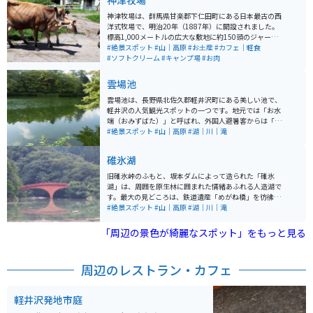
神津牧場
神津牧場は、群馬県甘楽郡下仁田町にある日本最古の西
洋式牧場で、明治20年（1887年）に開設されました。
標高1,000メートルの広大な敷地に約150頭のジャージー
牛が放牧され、のどかな風景が広がります。牧場では、
#絶景スポット
#山｜高原
#お土産
#カフェ｜軽食
バター作りや乳しぼり、ポニー乗馬、ヤギの散歩などの
#ソフトクリーム
#キャンプ場
#お肉
体験が楽しめ、特に毎日13時頃に見られる牛の行列は圧
巻です。また、ここで生産される乳製品は高品質で、濃
雲場池
厚な味わいのソフトクリームが人気を集めています。さ
らに、キャンプやバーベキューが楽しめる施設も整備さ
雲場池は、長野県北佐久郡軽井沢町にある美しい池で、
れており、自然の中で動物と触れ合いながらアウトドア
軽井沢の人気観光スポットの一つです。地元では「お水
体験が満喫できます。家族連れや観光客に親しまれる、
端（おみずばた）」と呼ばれ、外国人避暑客からは「Sw
魅力あふれる牧場です。 標高1000mほどの高原なので、
an Lake（白鳥の湖）」とも称されていました。池の周
#絶景スポット
#山｜高原
#湖｜川｜滝
夏場は涼しくて気持ちいいです。牧場までは山道を走り
囲には約1kmの散策路が整備されており、四季折々の自
ますが、舗装はされています。時々野生のシカなども姿
然を楽しむことができます。春の新緑、夏の緑陰、秋の
碓氷湖
を見せてくれます。駐車場は無料で利用できますし、入
紅葉、冬の雪景色と、一年を通して異なる風景を堪能で
場料もかかりません。
きます。特に秋の紅葉は見事で、水面に映る赤や黄色の
旧碓氷峠のふもと、坂本ダムによって造られた「碓氷
木々が美しい写真スポットとしても人気です。
湖」は、周囲を原生林に囲まれた情緒あふれる人造湖で
す。最大の見どころは、鉄道遺産「めがね橋」を彷彿と
させるレンガ造りの「夢のせ橋」。湖畔を彩る四季折々
#絶景スポット
#山｜高原
#湖｜川｜滝
の景色と、赤レンガのアーチが織りなすコントラスト
は、まるで絵画のような美しさです。 湖の周囲は約1.2k
「周辺の景色が綺麗なスポット」をもっと見る
mの平坦な遊歩道が整備されており、大人から子供まで2
0分ほどでゆったりと一周できます。特に秋の紅葉シーズ
ンは、燃えるようなカエデやクヌギが湖面に映り込み、
周辺のレストラン・カフェ
息をのむほどの絶景が広がります。廃線跡を歩く「アプ
トの道」のハイキングコースからも立ち寄れる、心安ら
ぐ休息スポットです。
軽井沢発地市庭