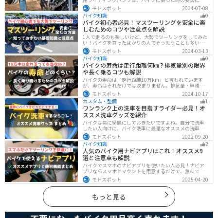
適化されているので快適にバイクに乗ることができま
モトスポット
2024-07-08
す。プロテクター内蔵で安全性も高くなります。この記事
バイク知識
0
ではパンツの選び方や種類など初心者が知っておくべき
バイク初心者必見！マスツーリングを安全に楽
ことをまとめました。
しむためのコツや注意点を解説
1人で走るのも楽しいけど、大勢でツーリングをしてみた
い！バイクを買ったばかりの人でそう思うことも多いで
しょう。他の人と一緒に走るマスツーリングはとても楽
モトスポット
2024-03-13
しいですが、安全に楽しむために確認すべきことや注意
バイク知識
0
点などたくさんあります。1人で走る時とは違った難しさ
バイクの寿命は走行距離何㎞？排気量別の限界
もあるので、しっかりと確認しておきましょう。
や長く乗るコツも解説
バイクの寿命は「走行距離10万km」と言われています
が、寿命はそれだけでは決まりません。排気量・車種・
日々のメンテナンス・保管状態などでも大きく変わりま
モトスポット
2024-10-17
す。この記事ではバイクの寿命について解説します。ま
カスタム・整備
1
た、寿命を延ばす方法も解説するので、今のバイクに長
ワンランク上の洗車を目指すライダー必見！オ
く乗りたい人は参考にしてください。
ススメ洗車グッズを紹介
バイクは常に綺麗にしておきたいですよね。自分で洗車
したい人向けに、バイク洗車に最適なオススメの洗車グ
ッズを紹介します。汚れを落とすシャンプーからツヤを
モトスポット
2022-09-20
出すワックスまで全て紹介します。自分でバイク洗車を
バイク知識
2
しようと思っている方は参考にしてください。
人気のバイク用ナビアプリはこれ！オススメ9
選と注意点も解説
バイクでスマホのナビアプリを使いたい人必見！ナビア
プリならスマホとマウントを用意するだけで、無料です
ぐにナビが利用できます。インカムがあれば音声案内も
モトスポット
2025-04-20
聞けるので運転に集中したまま簡単にルートの把握がで
きます。慣れない土地やツーリングなどで活躍すること
間違いなしのオススメナビアプリを紹介します。
もっと見る