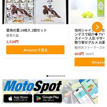
雷鳥の里 16枚入 2個セット
信州シャインマスカッ
ンデスで紹介◆ TVで
雷鳥の里
スイーツ 人気 デザー
2,520円
取り寄せグルメ お菓子
グミ ぶどう シャイン
軽井沢ファーマーズギ
Amazonで見る
ゼント ギフト お土産
650円
808円
小分け ばらまき バラ
生活 ハロウィン 母の
Amazo
お返し かわいい きれ
マーズギフト