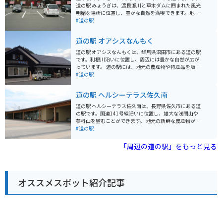
道の駅 みょうぎは、渡良瀬川と草木ダムに囲まれた風光
明媚な場所に位置し、豊かな自然を満喫できます。地元
の農産物や特産品を販売する直売所や、地元食材を使っ
#道の駅
た料理を提供するレストランがあります。 バイクに乗っ
ている人にとっては、草木ダム周辺のワインディングロ
道の駅 オアシスなんもく
ードは、景色も良く、ツーリングに最適なルートです。
道の駅には、バイクスタンドも設置されているので、安
道の駅 オアシスなんもくは、群馬県沼田市にある道の駅
心して休憩できます。 周辺には、草木ダムやわたらせ渓
です。利根川沿いに位置し、周辺には豊かな自然が広が
谷鐵道など、観光スポットも充実しています。特に、秋
っています。 道の駅には、地元の農産物や特産品を販売
には、草木ダム湖畔の紅葉が美しく、多くの観光客が訪
する直売所、レストラン、軽食コーナーなどがありま
#道の駅
れます。 道の駅 みょうぎで、地元の美味しいものを食べ
す。特に、地元産の新鮮な野菜や果物は人気がありま
たり、美しい景色を楽しんだりしてください。
す。また、レストランでは、地元産の食材を使った料理
道の駅 ヘルシーテラス佐久南
を楽しむことができます。 バイクで訪れる場合、道の駅
には広い駐車場が完備されているので安心です。周辺に
道の駅 ヘルシーテラス佐久南は、長野県佐久市にある道
は、渓谷美で知られる吾妻渓谷や、温泉地として知られ
の駅です。国道141号線沿いに位置し、雄大な浅間山や
る老神温泉など、観光スポットも点在しています。道の
蓼科山を望むことができます。 地元の新鮮な農産物が豊
駅を拠点に、ツーリングを楽しむのも良いでしょう。 道
富に揃っており、特に高原野菜は人気です。採れたての
#道の駅
の駅 オアシスなんもくは、地元の人々との交流も楽しめ
野菜や果物を使ったソフトクリームやジャムなども販売
る場所です。訪れた際には、ぜひ地元の人々との会話を
されており、お土産にもおすすめです。 また、併設され
「周辺の道の駅」をもっと見る
楽しんでみてください。
ているレストランでは、地元の食材をふんだんに使った
料理を楽しむことができます。信州そばや佐久鯉など、
長野県ならではの味が堪能できます。 バイクで訪れる場
合、駐車場も広々としており、休憩場所としても最適で
オススメスポット紹介記事
す。道の駅 ヘルシーテラス佐久南は、雄大な自然を感じ
ながら、地元の美味しいものを楽しめるスポットです。