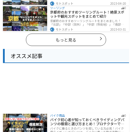
や歴史的な観光スポットが多く存在するので楽しめま
モトスポット
2023-04-20
す。バイクで岩手県にツーリングに行く際は参考にして
ツーリング
0
ください。
京都府のおすすめツーリングルート！絶景スポ
ットや観光スポットをまとめて紹介
京都府のおすすめツーリングルートをまとめました！
「北部」「中部（郊外）」「中部（市街地）」「南部」
の4つのルート紹介します。古い町並みや神社仏閣、自然
モトスポット
2023-03-31
に囲まれた風光明媚なスポットが数多く存在し、様々な
楽しみ方ができます。バイクで京都府にツーリングに行
く際は参考にしてください。
もっと見る
オススメ記事
バイク用品
0
バイク初心者が知っておくべきライディングパ
ンツの種類と選び方まとめ！プロテクターで脚
を守ろう
バイクに乗るときのパンツを探している方必見！バイク
用ライディングパンツは、バイクに乗った時の姿勢に最