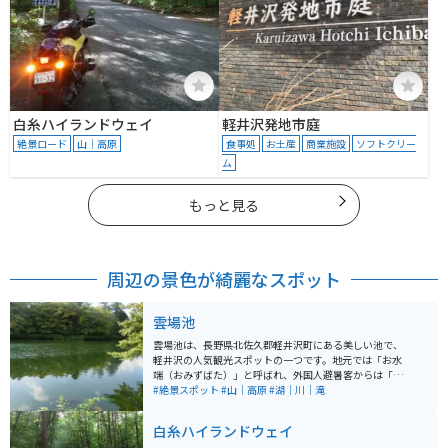
白糸ハイランドウェイ
軽井沢発地市庭
絶景ロード
山｜高原
食事処
お土産
商業施設
ソフトクリー
ム
もっと見る
周辺の景色が綺麗なスポット
雲場池
雲場池は、長野県北佐久郡軽井沢町にある美しい池で、
軽井沢の人気観光スポットの一つです。地元では「お水
端（おみずばた）」と呼ばれ、外国人避暑客からは「Sw
an Lake（白鳥の湖）」とも称されていました。池の周
#絶景スポット
#山｜高原
#湖｜川｜滝
囲には約1kmの散策路が整備されており、四季折々の自
然を楽しむことができます。春の新緑、夏の緑陰、秋の
白糸ハイランドウェイ
紅葉、冬の雪景色と、一年を通して異なる風景を堪能で