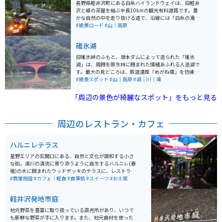
きます。特に秋の紅葉は見事で、水面に映る赤や黄色の
長野県軽井沢町にある白糸ハイランドウェイは、旧軽井
木々が美しい写真スポットとしても人気です。
沢と峰の茶屋を結ぶ全長10kmの観光有料道路です。豊
かな自然の中を走り抜ける道で、沿線には「白糸の滝」
や「竜返しの滝」といった見どころがあります。 白糸ハ
#絶景ロード
#山｜高原
イランドウェイ沿いには、白糸の滝や竜返しの滝を巡る
トレッキングコースが整備されています。道路上は自動
碓氷湖
車専用道路のため歩行はできませんが、自然歩道を利用
して散策が楽しめます。
旧碓氷峠のふもと、坂本ダムによって造られた「碓氷
湖」は、周囲を原生林に囲まれた情緒あふれる人造湖で
す。最大の見どころは、鉄道遺産「めがね橋」を彷彿と
させるレンガ造りの「夢のせ橋」。湖畔を彩る四季折々
#絶景スポット
#山｜高原
#湖｜川｜滝
の景色と、赤レンガのアーチが織りなすコントラスト
は、まるで絵画のような美しさです。 湖の周囲は約1.2k
「周辺の景色が綺麗なスポット」をもっと見る
mの平坦な遊歩道が整備されており、大人から子供まで2
0分ほどでゆったりと一周できます。特に秋の紅葉シーズ
ンは、燃えるようなカエデやクヌギが湖面に映り込み、
周辺のレストラン・カフェ
息をのむほどの絶景が広がります。廃線跡を歩く「アプ
トの道」のハイキングコースからも立ち寄れる、心安ら
ぐ休息スポットです。
ハルニレテラス
星野エリアの玄関口にある、自然と文化が調和する小さ
な街。湯川の清流に寄り添うように自生するハルニレ(春
楡)の木に囲まれたウッドデッキのテラスに、レストラン
やカフェ、ショップなど個性的な16の店舗が揃う。エリ
#商業施設
#カフェ｜軽食
#食事処
#スイーツ
#お土産
ア内は、軽井沢らしい豊かな自然にあふれ、ショッピン
グや食事だけでなく、ゆったりくつろぎながら過ごすこ
軽井沢発地市庭
とができる。
地元野菜を豊富に取り扱っている直売所があり、いつで
も新鮮な野菜が手に入ります。また、地元食材を使った