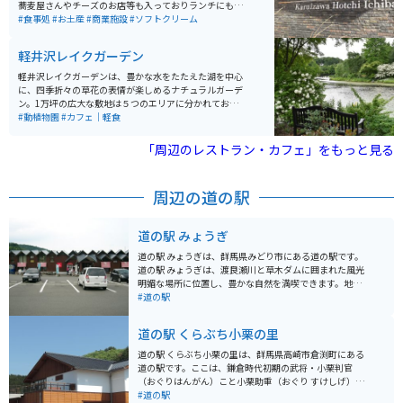
蕎麦屋さんやチーズのお店等も入っておりランチにもお
すすめです。駐車場は広く、建物も広く見渡せる造りに
#食事処
#お土産
#商業施設
#ソフトクリーム
なっていて素敵です。
軽井沢レイクガーデン
軽井沢レイクガーデンは、豊かな水をたたえた湖を中心
に、四季折々の草花の表情が楽しめるナチュラルガーデ
ン。1万坪の広大な敷地は５つのエリアに分かれており、
光と水・風と音・草花の香りが訪れる人をやさしく迎え
#動植物園
#カフェ｜軽食
ます。６月中旬から見頃を迎える「ローズガーデン」は
必見！！ イングリッシュローズ、オールドローズを中
「周辺のレストラン・カフェ」をもっと見る
心に、色鮮やかなバラの甘い香りに包まれます。英国の
マナ－ハウス（貴族の荘園内邸宅）を思わせる「ホテ
ル・ルゼ」やレストラン「Brassrie NAKAGAWA」など、
周辺の道の駅
敷地内の建物も典雅な趣きで、中世ヨーロッパにタイム
スリップしたかのよう。
道の駅 みょうぎ
道の駅 みょうぎは、群馬県みどり市にある道の駅です。
道の駅 みょうぎは、渡良瀬川と草木ダムに囲まれた風光
明媚な場所に位置し、豊かな自然を満喫できます。地元
の農産物や特産品を販売する直売所や、地元食材を使っ
#道の駅
た料理を提供するレストランがあります。 バイクに乗っ
ている人にとっては、草木ダム周辺のワインディングロ
道の駅 くらぶち小栗の里
ードは、景色も良く、ツーリングに最適なルートです。
道の駅には、バイクスタンドも設置されているので、安
道の駅 くらぶち小栗の里は、群馬県高崎市倉渕町にある
心して休憩できます。 周辺には、草木ダムやわたらせ渓
道の駅です。ここは、鎌倉時代初期の武将・小栗判官
谷鐵道など、観光スポットも充実しています。特に、秋
（おぐりはんがん）こと小栗助重（おぐり すけしげ）の
には、草木ダム湖畔の紅葉が美しく、多くの観光客が訪
ゆかりの地として知られています。 周辺には、小栗判官
#道の駅