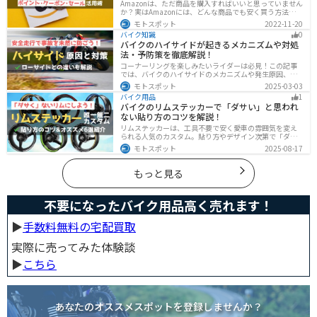
Amazonは、ただ商品を購入すればいいと思っていません
か？実はAmazonには、どんな商品でも安く買う方法が存
在します。この記事では、Amazonでお得に買う方法を4
モトスポット
2022-11-20
つ紹介します！Amazonギフト券をやAmazonポイント、
バイク知識
0
Amazonプライム、タイムセールを活用して安くお得に買
バイクのハイサイドが起きるメカニズムや対処
いましょう。
法・予防策を徹底解説！
コーナーリングを楽しみたいライダーは必見！この記事
では、バイクのハイサイドのメカニズムや発生原因、対
処法、予防策を解説しています。実は、バイクのハイサ
モトスポット
2025-03-03
イドは危険な現象ですが、正しい知識と対策で防ぐこと
バイク用品
1
が可能です。この記事を読めば、ハイサイドのリスクを
バイクのリムステッカーで「ダサい」と思われ
減らせます。
ない貼り方のコツを解説！
リムステッカーは、工具不要で安く愛車の雰囲気を変え
られる人気のカスタム。貼り方やデザイン次第で「ダサ
い」仕上がりになることも。本記事では失敗例や選び
モトスポット
2025-08-17
方、きれいに貼るコツからおすすめ商品まで詳しく紹
介。初心者でも安心して足回りをカッコよくドレスアッ
プできます。
もっと見る
不要になったバイク用品高く売れます！
▶︎
手数料無料の宅配買取
実際に売ってみた体験談
▶︎
こちら
あなたのオススメスポットを登録しませんか？