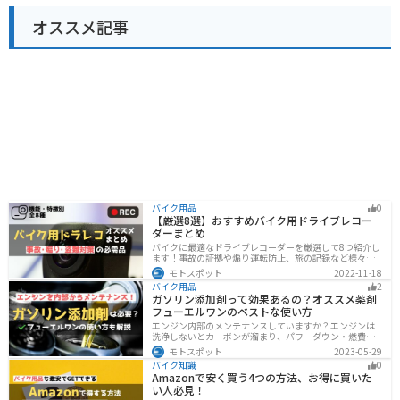
オススメ記事
バイク用品
0
【厳選8選】おすすめバイク用ドライブレコー
ダーまとめ
バイクに最適なドライブレコーダーを厳選して8つ紹介し
ます！事故の証拠や煽り運転防止、旅の記録など様々な
役に立つドライブコーダー、何を選べばいいか迷ってい
モトスポット
2022-11-18
る方に特徴別にまとめました。
バイク用品
2
ガソリン添加剤って効果あるの？オススメ薬剤
フューエルワンのベストな使い方
エンジン内部のメンテナンスしていますか？エンジンは
洗浄しないとカーボンが溜まり、パワーダウン・燃費の
悪化、燃焼以上、エンジンの焼き付きなどのトラブルの
モトスポット
2023-05-29
原因になります。定期的にガソリン添加剤を入れてエン
バイク知識
0
ジン内部も綺麗にしましょう。
Amazonで安く買う4つの方法、お得に買いた
い人必見！