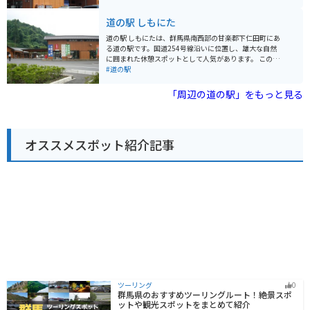
れます。 道の駅 みょうぎで、地元の美味しいものを食べ
の伝説が残るスポットが点在しており、歴史好きにはた
たり、美しい景色を楽しんだりしてください。
まらないエリアです。道の駅には、地元の農産物直売所
道の駅 しもにた
があり、新鮮な野菜や果物を購入することができます。
また、小栗判官にちなんだお土産も販売されています。
道の駅 しもにたは、群馬県南西部の甘楽郡下仁田町にあ
バイクで訪れる場合、道の駅には広い駐車場が完備され
る道の駅です。国道254号線沿いに位置し、雄大な自然
ているので安心です。周辺には、榛名山や妙義山といっ
に囲まれた休憩スポットとして人気があります。 この道
たツーリングスポットも点在しており、バイクでの観光
の駅は、地元の特産品を販売する直売所が充実している
#道の駅
拠点としても最適です。
ことで知られています。特に、下仁田ネギとこんにゃく
は有名で、お土産にぴったりです。新鮮な野菜や果物も
「周辺の道の駅」をもっと見る
豊富なので、旅の途中で立ち寄って地元の味覚を楽しむ
のも良いでしょう。また、併設のレストランでは、地元
の食材を使った料理を味わうことができます。下仁田ネ
ギを使った料理や、こんにゃく料理など、ここでしか味
オススメスポット紹介記事
わえないメニューも人気です。 バイクで訪れる場合、道
の駅 しもにたは、周辺に風光明媚なツーリングルートが
多数あるため、絶好の休憩ポイントとなります。駐車場
も広く、バイクスタンドも設置されているので安心して
駐車できます。道の駅からは、雄大な妙義山や、歴史を
感じさせる富岡製糸場など、観光スポットへのアクセス
も良好です。
ツーリング
0
群馬県のおすすめツーリングルート！絶景スポ
ットや観光スポットをまとめて紹介