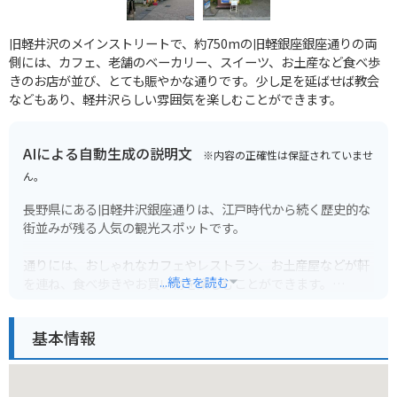
旧軽井沢のメインストリートで、約750mの旧軽銀座銀座通りの両
側には、カフェ、老舗のベーカリー、スイーツ、お土産など食べ歩
きのお店が並び、とても賑やかな通りです。少し足を延ばせば教会
などもあり、軽井沢らしい雰囲気を楽しむことができます。
AIによる自動生成の説明文
※内容の正確性は保証されていませ
ん。
長野県にある旧軽井沢銀座通りは、江戸時代から続く歴史的な
街並みが残る人気の観光スポットです。
通りには、おしゃれなカフェやレストラン、お土産屋などが軒
...続きを読む
を連ね、食べ歩きやお買い物を楽しむことができます。
特に、地元産の果物を使ったジャムやお菓子、信州そばなどが
人気です。
基本情報
旧軽井沢銀座通りは、バイクで訪れるのもおすすめです。
周辺には、浅間山や白糸の滝など、風光明媚なスポットが多
く、ツーリングの拠点としても最適です。