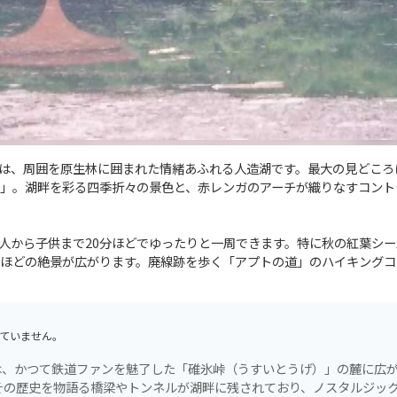
は、周囲を原生林に囲まれた情緒あふれる人造湖です。最大の見どころ
」。湖畔を彩る四季折々の景色と、赤レンガのアーチが織りなすコント
大人から子供まで20分ほどでゆったりと一周できます。特に秋の紅葉シ
ほどの絶景が広がります。廃線跡を歩く「アプトの道」のハイキングコ
ていません。
は、かつて鉄道ファンを魅了した「碓氷峠（うすいとうげ）」の麓に広
その歴史を物語る橋梁やトンネルが湖畔に残されており、ノスタルジッ