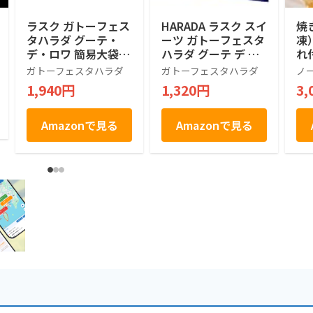
ラスク ガトーフェス
HARADA ラスク スイ
焼
タハラダ グーテ・
ーツ ガトーフェスタ
凍
デ・ロワ 簡易大袋 R
ハラダ グーテ デ ロ
れ
6 王様のおやつ 26個
ワ Ｒ５ ７袋 １４枚
沢
ガトーフェスタハラダ
ガトーフェスタハラダ
ノ
(x 1)
入り
1,940円
1,320円
3,
Amazonで見る
Amazonで見る