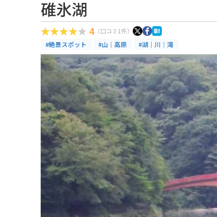
碓氷湖
4
（口コミ1件）
#絶景スポット
#山｜高原
#湖｜川｜滝