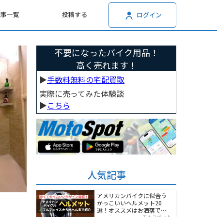
記事一覧
投稿する
ログイン
不要になったバイク用品！
高く売れます！
▶︎
手数料無料の宅配買取
実際に売ってみた体験談
▶︎
こちら
人気記事
アメリカンバイクに似合う
かっこいいヘルメット20
選！オススメはお洒落でワ
モトスポット