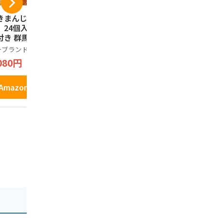
きまんじゅう（冷
つるまい本舗 群馬
ぐんまちゃ
）24個入り 味噌だ
下仁田葱佃煮 220g
ラサンドクッ
付き 群馬名物 前
×1個
個入 (1箱)
屋
ーブランド品
こんにゃくパーク
ノーブランド
080円
1,144円
1,320円
Amazonで見る
Amazonで見る
Amazo