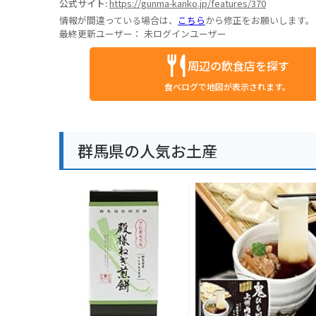
公式サイト:
https://gunma-kanko.jp/features/370
情報が間違っている場合は、
こちら
から修正をお願いします。
最終更新ユーザー：
未ログインユーザー
周辺の飲食店を探す
食べログで地図が表示されます。
群馬県の人気お土産