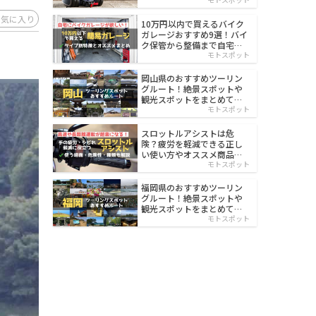
イルド
お気に入り
10万円以内で買えるバイク
ガレージおすすめ9選！バイ
ク保管から整備まで自宅で
楽々
モトスポット
岡山県のおすすめツーリン
グルート！絶景スポットや
観光スポットをまとめて紹
介
モトスポット
スロットルアシストは危
険？疲労を軽減できる正し
い使い方やオススメ商品を
紹介
モトスポット
福岡県のおすすめツーリン
グルート！絶景スポットや
観光スポットをまとめて紹
介
モトスポット