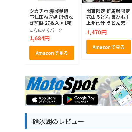
タカチホ 赤城銘販
関東限定 群馬県限定
下仁田ねぎ処 殿様ね
花山うどん 鬼ひも川
ぎ煎餅 27枚入×1箱
上州肉汁 うどん天下
一決定戦2015 三年
こんにゃくパーク
1,470円
連続一位 五十年の時
1,684円
を経てここに複活 創
業明治二十七年 三人
Amazonで見る
前・つゆ付き ひもか
Amazonで見る
わ 420g(めん90gx3
袋、肉汁つゆ50gx3
袋）
碓氷湖のレビュー