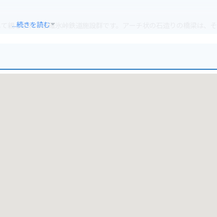
...続きを読む
して親しまれる旧碓氷峠鉄道施設群です。アーチ状の石造りの橋梁は、
。特に紅葉の時期には、赤や黄色に色づいた木々が橋を彩り、幻想的な
り、湖畔を散策しながら、鉄道遺産を間近に感じることができます。
風光明媚な道を進み、碓氷湖の澄んだ水面と周囲の自然が織りなす景色
がね橋」までは徒歩でアクセスできますが、周辺の林道なども探検して
面状況や天候には十分注意が必要です。特に秋から冬にかけては路面凍
らないようにしましょう。
処もあります。峠の釜めしで有名な「おぎのや」は、ドライブ途中の立
えば、こんにゃくや下仁田ネギなども特産品として知られています。お
心癒されるひとときを過ごしてみてはいかがでしょうか。静かな湖畔で
た時間を満喫してください。