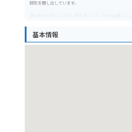
囲気を醸し出しています。
湖の最大の見どころは、何と言っても「めがね橋」と
大な姿から写真撮影スポットとしても人気があります
楽しむことができます。また、遊歩道が整備されてお
基本情報
バイクでのツーリングにも最適なロケーションです。
ながらのドライブは格別です。湖畔の駐車場から「め
も面白いかもしれません。ただし、山間部のため、路
れもありますので、冬用タイヤやチェーンの準備を怠
碓氷湖周辺の地域では、新鮮な山の幸を味わえる食事
スポットとしても人気があります。また、群馬県とい
購入して、旅の思い出を持ち帰るのも良いでしょう。
都会の喧騒を離れ、歴史と自然が融合した碓氷湖で、
ての鉄道のロマンに思いを馳せながら、ゆったりとし