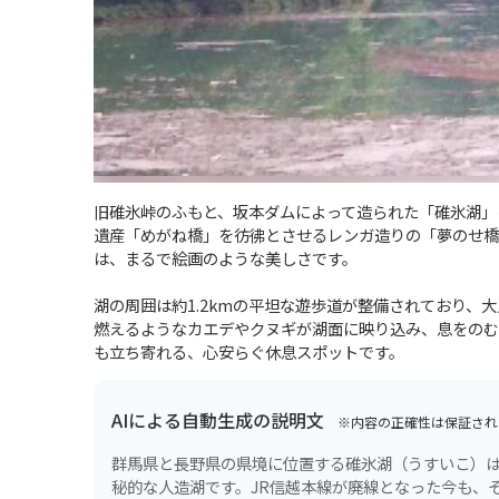
旧碓氷峠のふもと、坂本ダムによって造られた「碓氷湖」
遺産「めがね橋」を彷彿とさせるレンガ造りの「夢のせ橋
は、まるで絵画のような美しさです。
湖の周囲は約1.2kmの平坦な遊歩道が整備されており、
燃えるようなカエデやクヌギが湖面に映り込み、息をのむ
も立ち寄れる、心安らぐ休息スポットです。
AIによる自動生成の説明文
※内容の正確性は保証され
群馬県と長野県の県境に位置する碓氷湖（うすいこ）
秘的な人造湖です。JR信越本線が廃線となった今も、