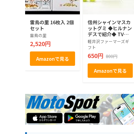
雷鳥の里 16枚入 2個
信州シャインマスカ
セット
ットグミ ◆ヒルナン
デスで紹介◆ TVで
雷鳥の里
話題 売れ筋 人気ス
軽井沢ファーマーズギ
2,520円
イーツ 人気 デザー
フト
ト お取り寄せ お取
650円
800円
り寄せグルメ お菓子
Amazonで見る
駄菓子 個包装 グミ
ぶどう シャインマス
Amazonで見る
カット プレゼント
ギフト お土産 信州
産 信州 長野 小分け
ばらまき バラマキ
卒業 入学 新生活 ハ
ロウィン 母の日 父
の日 贈り物 お返し
かわいい きれい 軽
井沢ファーマーズギ
フト