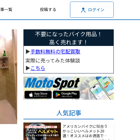
記事一覧
投稿する
ログイン
不要になったバイク用品！
高く売れます！
▶︎
手数料無料の宅配買取
実際に売ってみた体験談
▶︎
こちら
人気記事
アメリカンバイクに似合う
かっこいいヘルメット20
選！オススメはお洒落でワ
モトスポット