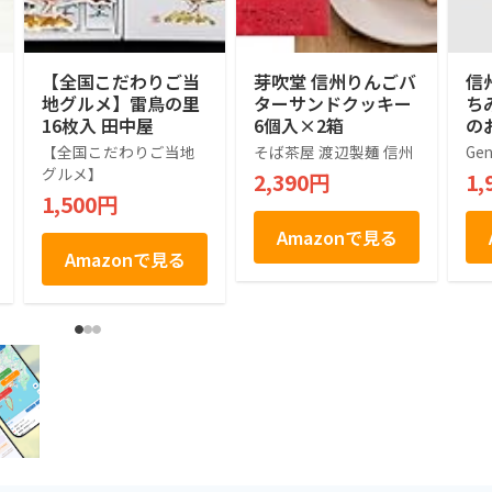
【全国こだわりご当
芽吹堂 信州りんごバ
信
地グルメ】雷鳥の里
ターサンドクッキー
ち
16枚入 田中屋
6個入×2箱
の
(2
【全国こだわりご当地
そば茶屋 渡辺製麺 信州
Gen
グルメ】
2,390円
1,
1,500円
Amazonで見る
Amazonで見る