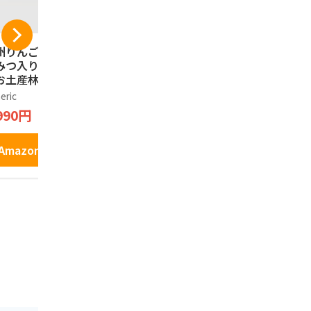
州りんごたると は
信州林檎パイ 長野県
信州林檎パ
みつ入り 信州長野
産りんご果汁使用の
産りんご果
お土産林檎タルト
りんごパイ 信州長野
りんごパイ
箱, 6, 個入)
のお土産 (2箱, 10個
のお土産 (1
eric
Generic
Generic
入)
入)
990円
1,250円
863円
Amazonで見る
Amazonで見る
Amazo