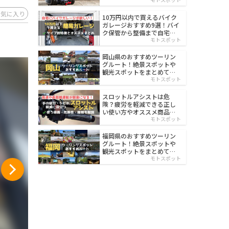
イルド
お気に入り
10万円以内で買えるバイク
ガレージおすすめ9選！バイ
ク保管から整備まで自宅で
楽々
モトスポット
岡山県のおすすめツーリン
グルート！絶景スポットや
観光スポットをまとめて紹
介
モトスポット
スロットルアシストは危
険？疲労を軽減できる正し
い使い方やオススメ商品を
紹介
モトスポット
福岡県のおすすめツーリン
グルート！絶景スポットや
観光スポットをまとめて紹
介
モトスポット