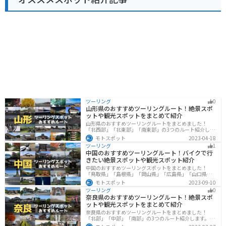
辺には、南アルプスの登山基地として知られるしらび平
や、国の重要文化財に指定されている高遠城址公園な
ど、観光スポットも充実しています。道の駅 南アルプス
むら長谷を拠点に、長野県の自然と歴史を満喫してみて
はいかがでしょうか。
ツーリング
0
山形県のおすすめツーリングルート！絶景スポ
ットや観光スポットをまとめて紹介
山形県のおすすめツーリングルートをまとめました！
「北西部」「北東部」「南東部」の3つのルート紹介しま
す。豊かな自然と歴史的な観光スポット、山と海どちら
モトスポット
2023-04-18
も堪能できるスポットが多数あります。バイクで山形県
ツーリング
1
にツーリングに行く際は参考にしてください。
中国のおすすめツーリングルート！バイクで行
きたい絶景スポットや観光スポット紹介
中国のおすすめツーリングスポットをまとめました！
「鳥取県」「島根県」「岡山県」「広島県」「山口県」
の各県の観光地紹介します。自然豊かな山々や湖、温泉
モトスポット
2023-09-10
地が点在し、四季折々の景色を楽しめるスポットが多数
ツーリング
0
あります。バイクで中国にツーリングに行く際は参考に
奈良県のおすすめツーリングルート！絶景スポ
してください。
ットや観光スポットをまとめて紹介
奈良県のおすすめツーリングルートをまとめました！
「北部」「中部」「南部」の3つのルート紹介します。歴
史のある神社寺院が多数あり、自然豊かや山々、グルメ