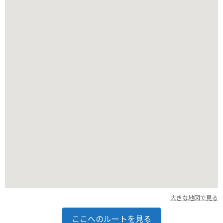
バイクで訪れる場合、駐車場は広く、安心して駐車できます。
園内はバリアフリーにも配慮されているので、誰でも快適に過
ごすことができます。周辺には、中央アルプスや南アルプスの
山々など、自然豊かな観光スポットも点在しているので、ツー
リングの拠点としてもおすすめです。
大きな地図で見る
ここへのルートを見る