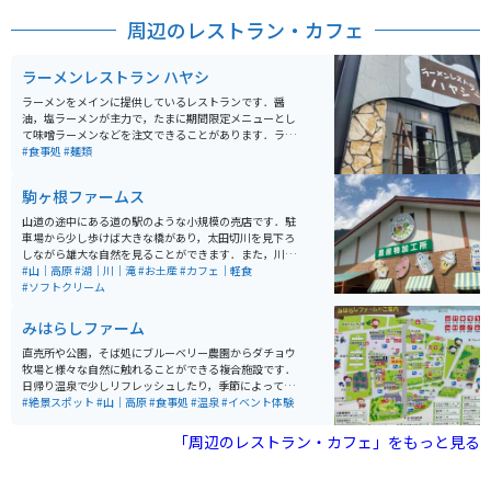
周辺のレストラン・カフェ
ラーメンレストラン ハヤシ
ラーメンをメインに提供しているレストランです．醤
油，塩ラーメンが主力で，たまに期間限定メニューとし
て味噌ラーメンなどを注文できることがあります．ラー
メン屋としては珍しく，味の濃さの調節ができます．醤
#食事処
#麺類
油ラーメンはとてもやさしい味わいで，誰でも食べられ
ると思います．公式サイトではないのですが，店主さん
駒ヶ根ファームス
がInstagramをやっているので，リアルタイムに近いお
店の情報を得ることができます．
山道の途中にある道の駅のような小規模の売店です．駐
車場から少し歩けば大きな橋があり，太田切川を見下ろ
しながら雄大な自然を見ることができます．また，川に
降りることもでき，夏でも冷たい水で川遊びが楽しめま
#山｜高原
#湖｜川｜滝
#お土産
#カフェ｜軽食
す．川で遊んだ後のすずらんソフトクリームは絶品で
#ソフトクリーム
す．
みはらしファーム
直売所や公園，そば処にブルーベリー農園からダチョウ
牧場と様々な自然に触れることができる複合施設です．
日帰り温泉で少しリフレッシュしたり，季節によっては
果物や野菜の収穫体験ができたり，キックバイク体験コ
#絶景スポット
#山｜高原
#食事処
#温泉
#イベント体験
ースなどで子供連れでも田舎体験を満喫できます．
「周辺のレストラン・カフェ」をもっと見る