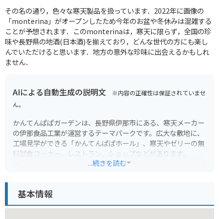
その名の通り，色々な寒天製品を扱っています．2022年に画像の
「monterina」がオープンしたため今年のお盆や冬休みは混雑する
ことが予想されます．このmonterinaは，寒天に限らず，全国の珍
味や長野県の地酒(日本酒)を揃えており，どんな世代の方にも楽し
んでいただけると思います．地方の意外な珍味に出会えるかもしれ
ません．
AIによる自動生成の説明文
※内容の正確性は保証されていませ
ん。
かんてんぱぱガーデンは、長野県伊那市にある、寒天メーカー
の伊那食品工業が運営するテーマパークです。広大な敷地に、
工場見学ができる「かんてんぱぱホール」、寒天やゼリーの無
料試食コーナー、レストラン、ショップなどがあります。
...続きを読む
豊かな自然に囲まれた園内には、季節の花々が咲き乱れる庭園
や、小川が流れ、子供たちが水遊びできるエリアもあります。
基本情報
無料で利用できる足湯もあり、旅の疲れを癒すこともできま
す。