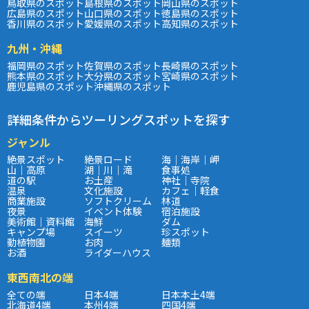
鳥取県のスポット
島根県のスポット
岡山県のスポット
広島県のスポット
山口県のスポット
徳島県のスポット
香川県のスポット
愛媛県のスポット
高知県のスポット
九州・沖縄
福岡県のスポット
佐賀県のスポット
長崎県のスポット
熊本県のスポット
大分県のスポット
宮崎県のスポット
鹿児島県のスポット
沖縄県のスポット
詳細条件からツーリングスポットを探す
ジャンル
絶景スポット
絶景ロード
海｜海岸｜岬
山｜高原
湖｜川｜滝
食事処
道の駅
お土産
神社｜寺院
温泉
文化施設
カフェ｜軽食
商業施設
ソフトクリーム
林道
夜景
イベント体験
宿泊施設
美術館｜資料館
海鮮
ダム
キャンプ場
スイーツ
珍スポット
動植物園
お肉
麺類
お酒
ライダーハウス
東西南北の端
全ての端
日本4端
日本本土4端
北海道4端
本州4端
四国4端