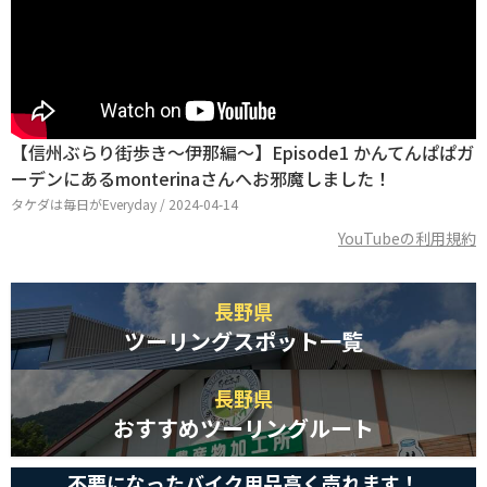
【信州ぶらり街歩き〜伊那編〜】Episode1 かんてんぱぱガ
ーデンにあるmonterinaさんへお邪魔しました！
タケダは毎日がEveryday / 2024-04-14
YouTubeの利用規約
長野県
ツーリングスポット一覧
長野県
おすすめツーリングルート
不要になったバイク用品高く売れます！