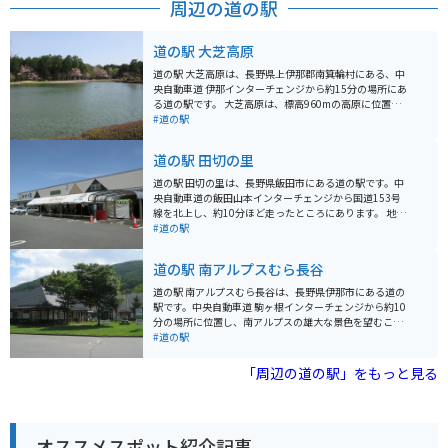
周辺の道の駅
道の駅 大芝高原
道の駅 大芝高原は、長野県上伊那郡南箕輪村にある、中
央自動車道 伊那インターチェンジから約15分の場所にあ
る道の駅です。 大芝高原は、標高960mの高原に位置
し、雄大なアルプスの山々を望む絶景スポットとしても
#道の駅
知られています。道の駅には、地元の農産物直売所やレ
ストラン、温泉施設などが併設されており、ドライブの
道の駅 田切の里
休憩スポットとして最適です。 周辺には、ハイキングコ
ースやキャンプ場、美術館などもあり、自然と文化を満
道の駅 田切の里は、長野県飯田市にある道の駅です。中
喫できます。バイクで訪れる場合、伊那インターチェン
央自動車道の飯田山本インターチェンジから国道153号
ジからビーナスラインへのアクセスも良く、ツーリング
線を北上し、約10分ほど走ったところにあります。 地元
の拠点としてもおすすめです。 地元の名産品としては、
の農産物が販売されている直売所があり、新鮮な野菜や
#道の駅
高原野菜や果物、そばなどが有名です。道の駅では、新
果物を購入できます。特におすすめなのは、飯田市の特
鮮な農産物を購入することができます。また、レストラ
産品である「市田柿」です。濃厚な甘さと、もっちりと
道の駅 南アルプスむら長谷
ンでは、地元の食材を使った料理を楽しむことができま
した食感が特徴です。 バイクで訪れる場合、道の駅には
す。 特に、夏には高原野菜を使った料理がおすすめで
広い駐車場が完備されているので安心です。また、周辺
道の駅 南アルプスむら長谷は、長野県伊那市にある道の
す。
には南アルプスの山々が連なり、絶景のツーリングコー
駅です。中央自動車道 駒ヶ根インターチェンジから約10
スとしても人気があります。道の駅 田切の里を拠点に、
分の場所に位置し、南アルプスの雄大な景色を望むこと
自然豊かな景色を楽しみながらバイクで走ってみてはい
ができます。 地元の新鮮な野菜や果物が並ぶ農産物直売
#道の駅
かがでしょうか。 周辺には、りんご並木など、自然を楽
所や、手打ちそばやソースカツ丼などのご当地グルメが
しめるスポットも点在しています。道の駅で休憩した後
味わえるレストランが人気です。 また、日帰り温泉施設
「周辺の道の駅」をもっと見る
は、周辺の観光スポットにも足を運んでみてください。
「こまくさの湯」も併設されており、旅の疲れを癒すこ
とができます。アルカリ性単純温泉で、神経痛や筋肉痛
などに効果があると言われています。 バイクで訪れる場
合、道の駅には広々とした駐車場が完備されているので
オススメスポット紹介記事
安心です。ツーリングの休憩場所としても最適です。 周