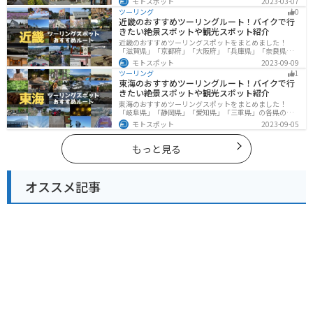
モトスポット
2023-03-07
を満喫するツーリングができます。バイクで奈良県にツ
ツーリング
0
ーリングに行く際は参考にしてください。
近畿のおすすめツーリングルート！バイクで行
きたい絶景スポットや観光スポット紹介
近畿のおすすめツーリングスポットをまとめました！
「滋賀県」「京都府」「大阪府」「兵庫県」「奈良県」
「和歌山」の各県の観光地紹介します。自然豊かな山々
モトスポット
2023-09-09
や湖、温泉地が点在し、四季折々の景色を楽しめるスポ
ツーリング
1
ットが多数あります。バイクで近畿にツーリングに行く
東海のおすすめツーリングルート！バイクで行
際は参考にしてください。
きたい絶景スポットや観光スポット紹介
東海のおすすめツーリングスポットをまとめました！
「岐阜県」「静岡県」「愛知県」「三重県」の各県の観
光地紹介します。自然豊かな山々や湖、温泉地が点在
モトスポット
2023-09-05
し、四季折々の景色を楽しめるスポットが多数ありま
す。バイクで東海にツーリングに行く際は参考にしてく
ださい。
もっと見る
オススメ記事