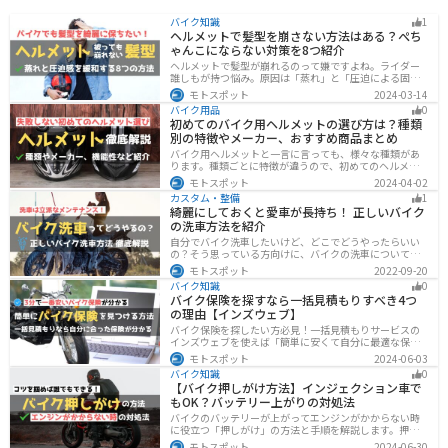
バイク知識
1
ヘルメットで髪型を崩さない方法はある？ぺち
ゃんこにならない対策を8つ紹介
ヘルメットで髪型が崩れるのって嫌ですよね。ライダー
誰しもが持つ悩み。原因は「蒸れ」と「圧迫による固
定」です。原因に対してしっかりと対策すればヘルメッ
モトスポット
2024-03-14
トを被っても髪型を崩さなくすることは可能です。今回
バイク用品
0
はその方法をまとめました。バイクに乗って髪型が崩れ
初めてのバイク用ヘルメットの選び方は？種類
るのが気になるという人は、参考にしてください。
別の特徴やメーカー、おすすめ商品まとめ
バイク用ヘルメットと一言に言っても、様々な種類があ
ります。種類ごとに特徴が違うので、初めてのヘルメッ
ト選びで失敗しないように、しっかりと理解して選ぶよ
モトスポット
2024-04-02
うにしましょう。この記事では、特徴やメリットデメリ
カスタム・整備
1
ット、有名メーカーなど初心者が知っておくべきことを
綺麗にしておくと愛車が長持ち！ 正しいバイク
まとめました。
の洗車方法を紹介
自分でバイク洗車したいけど、どこでどうやったらいい
の？そう思っている方向けに、バイクの洗車について徹
底的にまとめました。バイク洗車ができる場所から洗車
モトスポット
2022-09-20
手順まで全て解説します。正しい洗車方法は身につける
バイク知識
0
ことでバイクのメンテナンスにもなります。
バイク保険を探すなら一括見積もりすべき4つ
の理由【インズウェブ】
バイク保険を探したい方必見！一括見積もりサービスの
インズウェブを使えば「簡単に安くて自分に最適な保険
を3分で見つける」ことができます。最大5社のバイク保
モトスポット
2024-06-03
険を一気に比べることができるので、探す手間と時間が
バイク知識
0
省けます。
【バイク押しがけ方法】インジェクション車で
もOK？バッテリー上がりの対処法
バイクのバッテリーが上がってエンジンがかからない時
に役立つ「押しがけ」の方法と手順を解説します。押し
がけができるバイクとできないバイクがあるので、自分
モトスポット
2024-06-30