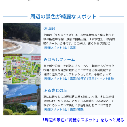
周辺の景色が綺麗なスポット
火山峠
火山峠（ひやまとうげ）は、長野県伊那市と駒ヶ根市を
結ぶ県道18号線（伊那生田飯田線）上に位置し、標高約
854メートルの峠です。この峠は、古くから伊那谷の交
通の要所として利用されてきました。峠の周辺には樹齢
#絶景スポット
#山｜高原
約300年とされる老松があり、その根元には俳人・松尾
芭蕉の句碑が建てられています。この句碑は明治時代初
みはらしファーム
期に建立され、歴史的な趣を感じさせます。 程よいコー
ナーと直線がつづき、バイクやスポーツカーで走るのに
直売所や公園，そば処にブルーベリー農園からダチョウ
最高の道です。秋は広葉樹の紅葉が綺麗です。オープン
牧場と様々な自然に触れることができる複合施設です．
カーでの走行はとても気持ちの良い道です。峠からは南
日帰り温泉で少しリフレッシュしたり，季節によっては
アルプスの美しい景観を望むことができ、四季折々の自
果物や野菜の収穫体験ができたり，キックバイク体験コ
#絶景スポット
#山｜高原
#食事処
#温泉
#イベント体験
然を満喫できるスポットとして親しまれています。
ースなどで子供連れでも田舎体験を満喫できます．
ふるさとの丘
夏には青々とした天然芝の丘と涼しい木陰、冬には街灯
のない地上から見ることができる素晴らしい星空と、そ
れぞれのシーズンで美しい景色を楽しむことができま
す。周辺は民家と田んぼしかないような田舎町であるた
#絶景スポット
#山｜高原
#夜景
め、混雑することはほとんどありません。バイクで訪れ
て、静かな田舎の風景を楽しんでみてください。
「周辺の景色が綺麗なスポット」をもっと見る