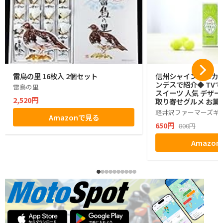
雷鳥の里 16枚入 2個セット
信州シャインマスカッ
ンデスで紹介◆ TVで
雷鳥の里
スイーツ 人気 デザー
2,520円
取り寄せグルメ お菓子
グミ ぶどう シャイン
軽井沢ファーマーズギ
Amazonで見る
ゼント ギフト お土産
650円
800円
小分け ばらまき バラ
生活 ハロウィン 母の
Amazo
お返し かわいい きれ
マーズギフト