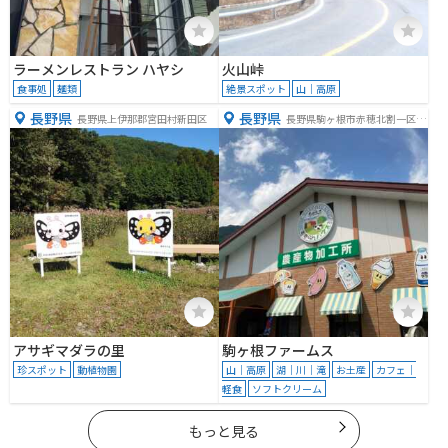
ラーメンレストラン ハヤシ
火山峠
食事処
麺類
絶景スポット
山｜高原
長野県
長野県
長野県上伊那郡宮田村新田区
長野県駒ヶ根市赤穂北割一区７
５９−４４７
アサギマダラの里
駒ヶ根ファームス
珍スポット
動植物園
山｜高原
湖｜川｜滝
お土産
カフェ｜
軽食
ソフトクリーム
もっと見る