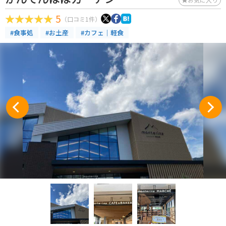
5
（口コミ1件）
#食事処
#お土産
#カフェ｜軽食