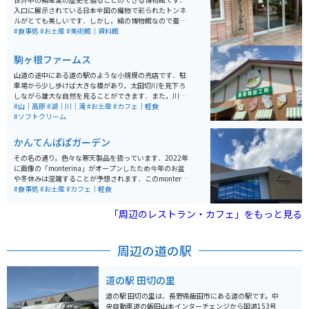
入口に展示されている日本全国の織物で彩られたトンネ
ルがとても美しいです．しかし，絹の博物館なので蚕に
ついても詳しい展示がされているため，虫、特に芋虫の
#食事処
#お土産
#美術館｜資料館
類が苦手な方は厳しいと思います．また，建物内に「バ
イキングレストラン奈々ちゃん」というレストランがあ
駒ヶ根ファームス
るので，食事を取ることも可能です．
山道の途中にある道の駅のような小規模の売店です．駐
車場から少し歩けば大きな橋があり，太田切川を見下ろ
しながら雄大な自然を見ることができます．また，川に
降りることもでき，夏でも冷たい水で川遊びが楽しめま
#山｜高原
#湖｜川｜滝
#お土産
#カフェ｜軽食
す．川で遊んだ後のすずらんソフトクリームは絶品で
#ソフトクリーム
す．
かんてんぱぱガーデン
その名の通り，色々な寒天製品を扱っています．2022年
に画像の「monterina」がオープンしたため今年のお盆
や冬休みは混雑することが予想されます．このmonterin
aは，寒天に限らず，全国の珍味や長野県の地酒(日本酒)
#食事処
#お土産
#カフェ｜軽食
を揃えており，どんな世代の方にも楽しんでいただける
と思います．地方の意外な珍味に出会えるかもしれませ
「周辺のレストラン・カフェ」をもっと見る
ん．
周辺の道の駅
道の駅 田切の里
道の駅 田切の里は、長野県飯田市にある道の駅です。中
央自動車道の飯田山本インターチェンジから国道153号