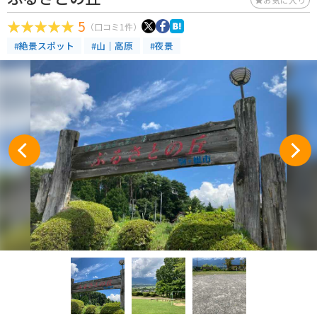
5
（口コミ1件）
#絶景スポット
#山｜高原
#夜景