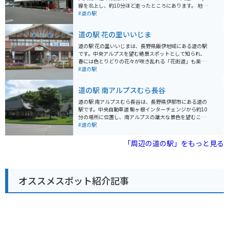
線を北上し、約10分ほど走ったところにあります。 地元
の農産物が販売されている直売所があり、新鮮な野菜や
#道の駅
果物を購入できます。特におすすめなのは、飯田市の特
産品である「市田柿」です。濃厚な甘さと、もっちりと
道の駅 花の里いいじま
した食感が特徴です。 バイクで訪れる場合、道の駅には
広い駐車場が完備されているので安心です。また、周辺
道の駅 花の里いいじまは、長野県飯伊地域にある道の駅
には南アルプスの山々が連なり、絶景のツーリングコー
です。中央アルプスを望む絶景スポットとして知られ、
スとしても人気があります。道の駅 田切の里を拠点に、
春には色とりどりの花々が咲き乱れる「花街道」も楽し
自然豊かな景色を楽しみながらバイクで走ってみてはい
めます。 地元の新鮮な野菜や果物が並ぶ農産物直売所
#道の駅
かがでしょうか。 周辺には、りんご並木など、自然を楽
や、手打ちそばやソースカツ丼などのご当地グルメが味
しめるスポットも点在しています。道の駅で休憩した後
わえる飲食店も人気です。特におすすめは、地元産のそ
道の駅 南アルプスむら長谷
は、周辺の観光スポットにも足を運んでみてください。
ば粉を使った「天龍そば」です。 バイクで訪れる場合、
道の駅には広い駐車場が完備されているので安心です。
道の駅 南アルプスむら長谷は、長野県伊那市にある道の
周辺には、中央アルプスを望むワインディングロードな
駅です。中央自動車道 駒ヶ根インターチェンジから約10
ど、ツーリングに最適なルートも充実しています。 お土
分の場所に位置し、南アルプスの雄大な景色を望むこと
産には、地元産のりんごを使ったジュースやジャム、そ
ができます。 地元の新鮮な野菜や果物が並ぶ農産物直売
#道の駅
ばを使ったお菓子などがおすすめです。
所や、手打ちそばやソースカツ丼などのご当地グルメが
味わえるレストランが人気です。 また、日帰り温泉施設
「周辺の道の駅」をもっと見る
「こまくさの湯」も併設されており、旅の疲れを癒すこ
とができます。アルカリ性単純温泉で、神経痛や筋肉痛
などに効果があると言われています。 バイクで訪れる場
合、道の駅には広々とした駐車場が完備されているので
オススメスポット紹介記事
安心です。ツーリングの休憩場所としても最適です。 周
辺には、南アルプスの登山基地として知られるしらび平
や、国の重要文化財に指定されている高遠城址公園な
ど、観光スポットも充実しています。道の駅 南アルプス
むら長谷を拠点に、長野県の自然と歴史を満喫してみて
はいかがでしょうか。