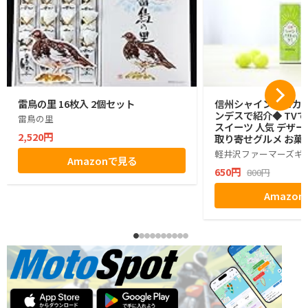
雷鳥の里 16枚入 2個セット
信州シャインマスカッ
ンデスで紹介◆ TVで
雷鳥の里
スイーツ 人気 デザー
2,520円
取り寄せグルメ お菓子
グミ ぶどう シャイン
軽井沢ファーマーズギ
Amazonで見る
ゼント ギフト お土産
650円
800円
小分け ばらまき バラ
生活 ハロウィン 母の
Amazo
お返し かわいい きれ
マーズギフト