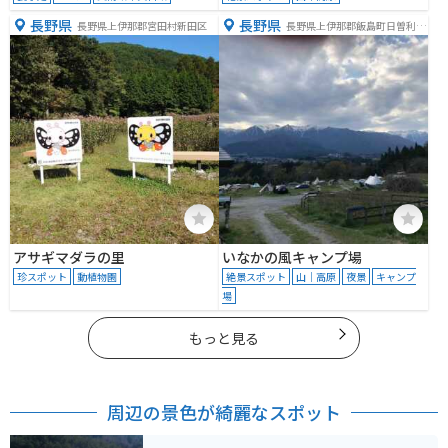
長野県
長野県
長野県上伊那郡宮田村新田区
長野県上伊那郡飯島町日曽利４
３−３
アサギマダラの里
いなかの風キャンプ場
珍スポット
動植物園
絶景スポット
山｜高原
夜景
キャンプ
場
もっと見る
周辺の景色が綺麗なスポット