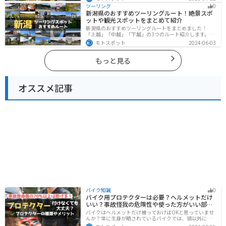
多くあります。バイクで北海道にツーリングに行く際は
ツーリング
0
参考にしてください。
新潟県のおすすめツーリングルート！絶景スポ
ットや観光スポットをまとめて紹介
新潟県のおすすめツーリングルートをまとめました！
「上越」「中越」「下越」の3つのルート紹介します。自
然豊かな山と海、グルメも充実しており、自然を満喫す
モトスポット
2024-06-03
るツーリングができます。バイクで新潟県にツーリング
に行く際は参考にしてください。
もっと見る
オススメ記事
バイク知識
0
バイク用プロテクターは必要？ヘルメットだけ
いい？事故怪我の危険性や使った方がいい部位
も解説
バイクはヘルメットだけ被っておけばOKと思っていませ
んか？常に生身が晒されているバイクでは、頭以外にも
胸・背中・脚・腕など怪我のリスクが非常に高いです。