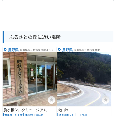
ふるさとの丘に近い場所
長野県
長野県
長野県駒ヶ根市東伊那４８２
長野県駒ヶ根市東伊那
駒ヶ根シルクミュージアム
火山峠
食事処
お土産
美術館｜資料館
絶景スポット
山｜高原