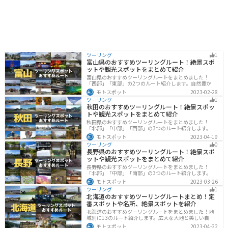
ツーリング
1
富山県のおすすめツーリングルート！絶景スポ
ットや観光スポットをまとめて紹介
富山県のおすすめツーリングルートをまとめました！
「西部」「東部」の2つのルート紹介します。自然豊かな
山と海、温泉が充実しており、美術館などもあるので、
モトスポット
2023-02-28
自然を満喫するツーリングができます。バイクで富山県
ツーリング
1
にツーリングに行く際は参考にしてください。
秋田のおすすめツーリングルート！絶景スポッ
トや観光スポットをまとめて紹介
秋田県のおすすめツーリングルートをまとめました！
「北部」「中部」「西部」の3つのルート紹介します。自
然豊かな山々や湖、温泉地が点在し、四季折々の景色を
モトスポット
2023-04-19
楽しめるスポットが多数あります。バイクで秋田県にツ
ツーリング
0
ーリングに行く際は参考にしてください。
長野県のおすすめツーリングルート！絶景スポ
ットや観光スポットをまとめて紹介
長野県のおすすめツーリングルートをまとめました！
「北部」「中部」「南部」の3つのルート紹介します。諏
訪湖やビーナスラインのような全国でも有名なツーリン
モトスポット
2023-03-26
グスポットが多数あります。バイクで長野県にツーリン
ツーリング
1
グに行く際は参考にしてください。
北海道のおすすめツーリングルートまとめ！定
番スポットや名所、絶景スポットを紹介
北海道のおすすめツーリングルートをまとめました！地
域別に13のルート紹介します。広大な大地と美しい自然
が広がり、四季折々の魅力を楽しめる観光スポットが数
モトスポット
2023-04-22