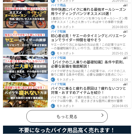
モトスポット
2024-06-11
プロテクターをちゃんと付けていれば事故の致命傷の7
バイク用品
0
0%は防げると言われています。安全にバイクに乗るため
年中快適にバイクに乗れる最強オールシーズン
にプロテクターの種類やつけた方が良い部位などをまと
用ライディングパンツオススメ10選！
めました。
1着目のライディングパンツを持つならオールシーズン用
がオススメ！これさえ持っていれば全ての季節で快適に
ツーリングできます。快適性だけでなく、機能性やデザ
モトスポット
2024-08-05
インに優れたものも多くあるので、安全にカッコよくバ
バイク知識
0
イクに乗りたい人は是非持っておきましょう。
初心者必見！ヤエーのタイミングとバリエーシ
ョンでライダー仲間を増やそう
ヤエーのやり方にお悩みの方は必見！この記事ではヤエ
ーの基礎知識や正しいやり方、注意点について解説しま
す。実はヤエーには、ツーリング中の連帯感を高める効
モトスポット
2025-01-25
果があります。この記事を読めば、ヤエーの楽しみ方と
バイク知識
0
安全に行うポイントがわかるでしょう。
【バイクの二人乗りの基礎知識】条件や罰則、
必要な装備を徹底解説！
バイクが好きな方は必見！この記事では、バイクの二人
乗りに関する条件や罰則、必要な装備や注意点について
解説しています。実はバイクの二人乗りを安全に楽しむ
モトスポット
2024-11-24
ためには、条件やルールを知ることが大切です。この記
バイク知識
0
事を読めば、安全で快適なライディングを楽しめます。
バイクに乗ると疲れる原因は？疲れないコツと
対策・おすすめアイテムを紹介！
バイクに乗っていて疲れを感じたことはありませんか？
バイクは肩や腰、手、足さまざまな箇所に疲労が蓄積し
やすい乗り物です。できるなら楽に乗りたいですよね。
モトスポット
2024-04-05
原因を知り対策を重ねておけば今よりもっと快適に走行
することができます。
もっと見る
不要になったバイク用品高く売れます！