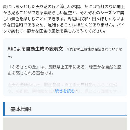
夏には青々とした天然芝の丘と涼しい木陰、冬には街灯のない地上
から見ることができる素晴らしい星空と、それぞれのシーズンで美
しい景色を楽しむことができます。周辺は民家と田んぼしかないよ
うな田舎町であるため、混雑することはほとんどありません。バイ
クで訪れて、静かな田舎の風景を楽しんでみてください。
AIによる自動生成の説明文
※内容の正確性は保証されていませ
ん。
「ふるさとの丘」は、長野県上田市にある、緑豊かな自然と歴
史を感じられる高台です。
広大な敷地内には、戦国武将・真田家の居城跡である上田城
...続きを読む
や、美術館、博物館などが点在しており、見どころ満載です。
特に、春には約1000本の桜が咲き乱れる様は圧巻で、多くの花
基本情報
見客で賑わいます。
周辺にはお土産屋さんや食事処もあるので、ゆっくりと散策を
楽しめるでしょう。