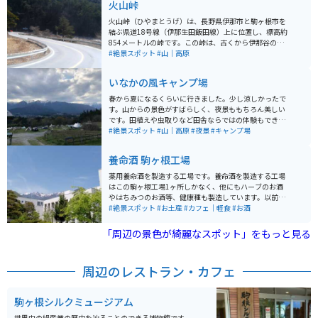
火山峠
火山峠（ひやまとうげ）は、長野県伊那市と駒ヶ根市を
結ぶ県道18号線（伊那生田飯田線）上に位置し、標高約
854メートルの峠です。この峠は、古くから伊那谷の交
通の要所として利用されてきました。峠の周辺には樹齢
#絶景スポット
#山｜高原
約300年とされる老松があり、その根元には俳人・松尾
芭蕉の句碑が建てられています。この句碑は明治時代初
いなかの風キャンプ場
期に建立され、歴史的な趣を感じさせます。 程よいコー
ナーと直線がつづき、バイクやスポーツカーで走るのに
春から夏になるくらいに行きました。少し涼しかったで
最高の道です。秋は広葉樹の紅葉が綺麗です。オープン
す。山からの景色がすばらしく、夜景ももちろん美しい
カーでの走行はとても気持ちの良い道です。峠からは南
です。田植えや虫取りなど田舎ならではの体験もできま
アルプスの美しい景観を望むことができ、四季折々の自
す。自然たっぷりの中でのキャンプは超おすすめです。
#絶景スポット
#山｜高原
#夜景
#キャンプ場
然を満喫できるスポットとして親しまれています。
養命酒 駒ヶ根工場
薬用養命酒を製造する工場です。養命酒を製造する工場
はこの駒ヶ根工場1ヶ所しかなく、他にもハーブのお酒
やはちみつのお酒等、健康種も製造しています。以前ま
では時間制で案内員の方が案内してくれましたが、リニ
#絶景スポット
#お土産
#カフェ｜軽食
#お酒
ューアルしてからは予約不要・自由見学となりました。
養命酒やハーブのお酒、黒酢などの試飲コーナー、お土
「周辺の景色が綺麗なスポット」をもっと見る
産を購入できる店にカフェスペースもあります。工場か
らは中央アルプスと南アルプスを見ることもでき、敷地
内には健康の森という広大な散策コースもあり、森林浴
周辺のレストラン・カフェ
をしながら気分転換もできます。
駒ヶ根シルクミュージアム
世界中の絹産業の歴史を辿ることのできる博物館です．