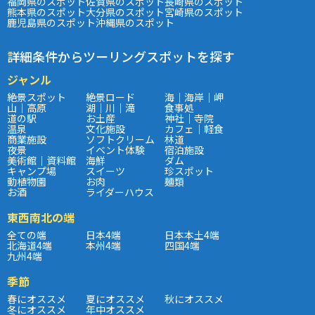
福岡県のスポット
佐賀県のスポット
長崎県のスポット
熊本県のスポット
大分県のスポット
宮崎県のスポット
鹿児島県のスポット
沖縄県のスポット
詳細条件からツーリングスポットを探す
ジャンル
絶景スポット
絶景ロード
海｜海岸｜岬
山｜高原
湖｜川｜滝
食事処
道の駅
お土産
神社｜寺院
温泉
文化施設
カフェ｜軽食
商業施設
ソフトクリーム
林道
夜景
イベント体験
宿泊施設
美術館｜資料館
海鮮
ダム
キャンプ場
スイーツ
珍スポット
動植物園
お肉
麺類
お酒
ライダーハウス
東西南北の端
全ての端
日本4端
日本本土4端
北海道4端
本州4端
四国4端
九州4端
季節
春にオススメ
夏にオススメ
秋にオススメ
冬にオススメ
年中オススメ