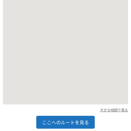
バイクで訪れる場合、周辺には上田市街を一望できる「太郎
山」など、走りごたえのあるワインディングロードが続くの
で、ツーリングにも最適です。
駐車場も完備されているので、安心してバイクを停めることが
できます。
大きな地図で見る
ここへのルートを見る