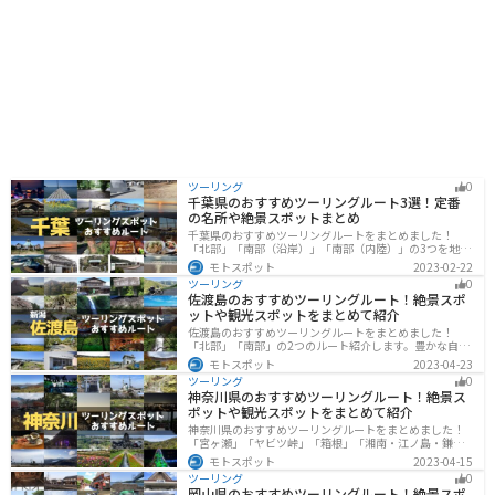
ンでは、地元の食材を使った料理を楽しむことができま
す。 特に、夏には高原野菜を使った料理がおすすめで
す。
ツーリング
0
千葉県のおすすめツーリングルート3選！定番
の名所や絶景スポットまとめ
千葉県のおすすめツーリングルートをまとめました！
「北部」「南部（沿岸）」「南部（内陸）」の3つを地域
別で紹介します！千葉は首都圏からのアクセスも良く、
モトスポット
2023-02-22
海と山どちらも堪能できるのでツーリングには最適な場
ツーリング
0
所です。
佐渡島のおすすめツーリングルート！絶景スポ
ットや観光スポットをまとめて紹介
佐渡島のおすすめツーリングルートをまとめました！
「北部」「南部」の2つのルート紹介します。豊かな自然
と歴史的なスポット、トキなどの貴重な動物を見られる
モトスポット
2023-04-23
スポットが多数あります。バイクで佐渡島にツーリング
ツーリング
0
に行く際は参考にしてください。
神奈川県のおすすめツーリングルート！絶景ス
ポットや観光スポットをまとめて紹介
神奈川県のおすすめツーリングルートをまとめました！
「宮ヶ瀬」「ヤビツ峠」「箱根」「湘南・江ノ島・鎌
倉」「三浦」「みなとみらい」の6つのルート紹介しま
モトスポット
2023-04-15
す。自然豊かなスポット、歴史ある観光名所、都市部で
ツーリング
0
楽しめるツーリングスポットまで多数あります。バイク
岡山県のおすすめツーリングルート！絶景スポ