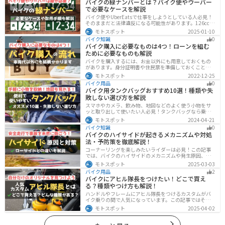
バイクの緑ナンバーとは？バイク便やウーバー
で必要なケースを解説
バイク便やUberEatsで仕事をしようとしている人必見！
そのままだと法律違反になる可能性があります。126cc以
上のバイクで運送事業を行う場合、緑ナンバー（事業
モトスポット
2025-01-10
用）が必要になります。本記事では緑ナンバーの必要な
バイク知識
0
ケースや取得方法を解説します。
バイク購入に必要なものは4つ！ローンを組む
ために必要なものも解説
バイクを購入するには、お金以外にも用意しておくもの
があります。身分証明書や住民票を準備しておくことで
購入ギリギリになって慌てずに済むので、しっかりと準
モトスポット
2022-12-25
備しておきましょう。
バイク用品
0
バイク用タンクバッグおすすめ10選！種類や失
敗しない選び方を解説
スマホやカメラ、飲み物、地図などのよく使う小物をサ
ッと取り出して使いたい人必見！タンクバッグなら乗車
中でも簡単に荷物を確認できます。脱着もマグネットや
モトスポット
2024-04-21
吸盤でつけるだけで非常に簡単、しっかり固定したい人
バイク知識
0
はベルトを使うこともできます。
バイクのハイサイドが起きるメカニズムや対処
法・予防策を徹底解説！
コーナーリングを楽しみたいライダーは必見！この記事
では、バイクのハイサイドのメカニズムや発生原因、対
処法、予防策を解説しています。実は、バイクのハイサ
モトスポット
2025-03-03
イドは危険な現象ですが、正しい知識と対策で防ぐこと
バイク用品
2
が可能です。この記事を読めば、ハイサイドのリスクを
バイクにアヒル隊長をつけたい！どこで買え
減らせます。
る？種類やつけ方も解説！
ハンドルやフレームにアヒル隊長をつけるカスタムがバ
イク乗りの間で人気になっています。この記事ではそん
なアヒル隊長について、どこで買えるのかどんな種類が
モトスポット
2025-04-02
あるのか、バイクに付ける際の注意点などまとめまし
た。アヒル隊長でオリジナルカスタムをしたい人は参考
にしてください。