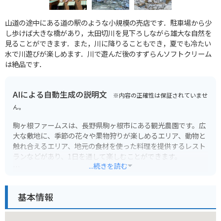
山道の途中にある道の駅のような小規模の売店です．駐車場から少
し歩けば大きな橋があり，太田切川を見下ろしながら雄大な自然を
見ることができます．また，川に降りることもでき，夏でも冷たい
水で川遊びが楽しめます．川で遊んだ後のすずらんソフトクリーム
は絶品です．
AIによる自動生成の説明文
※内容の正確性は保証されていませ
ん。
駒ヶ根ファームスは、長野県駒ヶ根市にある観光農園です。広
大な敷地に、季節の花々や果物狩りが楽しめるエリア、動物と
触れ合えるエリア、地元の食材を使った料理を提供するレスト
ランなどがあり、1日を通して楽しむことができます。
...続きを読む
春にはイチゴ狩り、夏にはブルーベリー狩り、秋にはリンゴ狩
りなどが体験できます。また、園内にはヤギやウサギなどの動
基本情報
物と触れ合えるエリアもあり、小さなお子様連れにもおすすめ
です。レストランでは、地元で採れた新鮮な野菜を使った料理
や、園内で採れた果物を使ったスイーツなどが楽しめます。