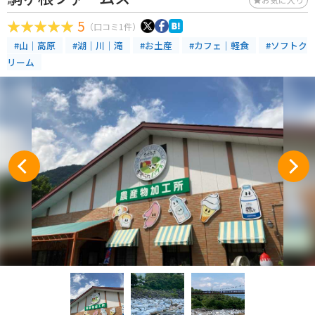
5
（口コミ1件）
#山｜高原
#湖｜川｜滝
#お土産
#カフェ｜軽食
#ソフトク
リーム