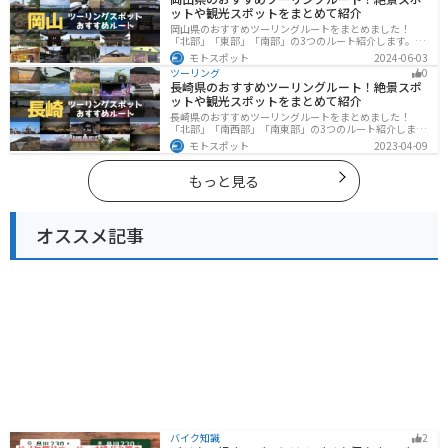
で神奈川県にツーリングに行く際は参考にしてくださ
ットや観光スポットをまとめて紹介
い。
岡山県のおすすめツーリングルートをまとめました！
「北部」「東部」「南部」の3つのルート紹介します。岡
山市や倉敷市など、歴史ある街並みも魅力的で、バイク
モトスポット
2024-06-03
ツーリングに最適なスポットが多数あります。バイクで
ツーリング
0
岡山県にツーリングに行く際は参考にしてください。
長崎県のおすすめツーリングルート！絶景スポ
ットや観光スポットをまとめて紹介
長崎県のおすすめツーリングルートをまとめました！
「北部」「南西部」「南東部」の3つのルート紹介しま
す。国際色豊かな街並みや世界遺産、絶景ポイントが数
モトスポット
2023-04-09
多く存在し、様々な楽しみ方ができます。バイクで長崎
県にツーリングに行く際は参考にしてください。
もっと見る
オススメ記事
バイク知識
2