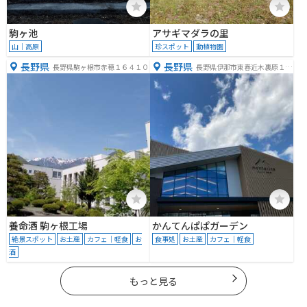
駒ヶ池
アサギマダラの里
山｜高原
珍スポット
動植物園
長野県
長野県
長野県駒ヶ根市赤穂１６４１０
長野県伊那市東春近木裏原１０
６９５−１
養命酒 駒ヶ根工場
かんてんぱぱガーデン
絶景スポット
お土産
カフェ｜軽食
お
食事処
お土産
カフェ｜軽食
酒
もっと見る