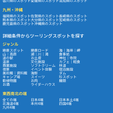
香川県のスポット
愛媛県のスポット
高知県のスポット
九州・沖縄
福岡県のスポット
佐賀県のスポット
長崎県のスポット
熊本県のスポット
大分県のスポット
宮崎県のスポット
鹿児島県のスポット
沖縄県のスポット
詳細条件からツーリングスポットを探す
ジャンル
絶景スポット
絶景ロード
海｜海岸｜岬
山｜高原
湖｜川｜滝
食事処
道の駅
お土産
神社｜寺院
温泉
文化施設
カフェ｜軽食
商業施設
ソフトクリーム
林道
夜景
イベント体験
宿泊施設
美術館｜資料館
海鮮
ダム
キャンプ場
スイーツ
珍スポット
動植物園
お肉
麺類
お酒
ライダーハウス
東西南北の端
全ての端
日本4端
日本本土4端
北海道4端
本州4端
四国4端
九州4端