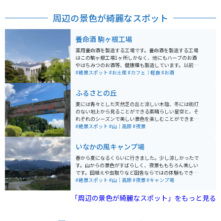
周辺の景色が綺麗なスポット
養命酒 駒ヶ根工場
薬用養命酒を製造する工場です。養命酒を製造する工場
はこの駒ヶ根工場1ヶ所しかなく、他にもハーブのお酒
やはちみつのお酒等、健康種も製造しています。以前ま
では時間制で案内員の方が案内してくれましたが、リニ
#絶景スポット
#お土産
#カフェ｜軽食
#お酒
ューアルしてからは予約不要・自由見学となりました。
養命酒やハーブのお酒、黒酢などの試飲コーナー、お土
ふるさとの丘
産を購入できる店にカフェスペースもあります。工場か
らは中央アルプスと南アルプスを見ることもでき、敷地
夏には青々とした天然芝の丘と涼しい木陰、冬には街灯
内には健康の森という広大な散策コースもあり、森林浴
のない地上から見ることができる素晴らしい星空と、そ
をしながら気分転換もできます。
れぞれのシーズンで美しい景色を楽しむことができま
す。周辺は民家と田んぼしかないような田舎町であるた
#絶景スポット
#山｜高原
#夜景
め、混雑することはほとんどありません。バイクで訪れ
て、静かな田舎の風景を楽しんでみてください。
いなかの風キャンプ場
春から夏になるくらいに行きました。少し涼しかったで
す。山からの景色がすばらしく、夜景ももちろん美しい
です。田植えや虫取りなど田舎ならではの体験もできま
す。自然たっぷりの中でのキャンプは超おすすめです。
#絶景スポット
#山｜高原
#夜景
#キャンプ場
「周辺の景色が綺麗なスポット」をもっと見る