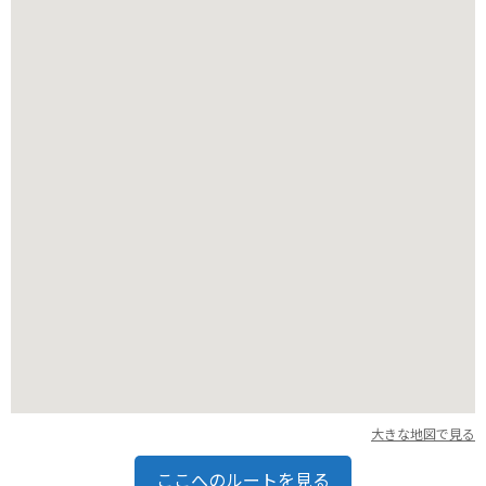
バイクで行く場合は、中央自動車道の駒ヶ根インターチェンジ
から約10分でアクセスできます。駐車場も完備されているので
安心です。園内は広々としており、バイクを停めてゆっくりと
散策できます。
大きな地図で見る
ここへのルートを見る