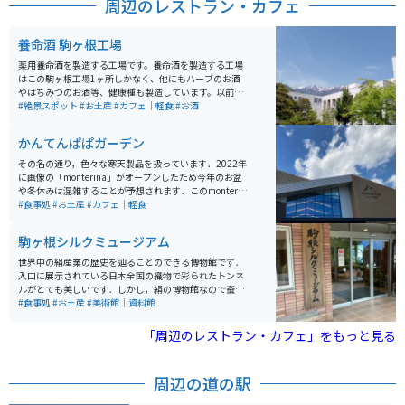
周辺のレストラン・カフェ
養命酒 駒ヶ根工場
薬用養命酒を製造する工場です。養命酒を製造する工場
はこの駒ヶ根工場1ヶ所しかなく、他にもハーブのお酒
やはちみつのお酒等、健康種も製造しています。以前ま
では時間制で案内員の方が案内してくれましたが、リニ
#絶景スポット
#お土産
#カフェ｜軽食
#お酒
ューアルしてからは予約不要・自由見学となりました。
養命酒やハーブのお酒、黒酢などの試飲コーナー、お土
かんてんぱぱガーデン
産を購入できる店にカフェスペースもあります。工場か
らは中央アルプスと南アルプスを見ることもでき、敷地
その名の通り，色々な寒天製品を扱っています．2022年
内には健康の森という広大な散策コースもあり、森林浴
に画像の「monterina」がオープンしたため今年のお盆
をしながら気分転換もできます。
や冬休みは混雑することが予想されます．このmonterin
aは，寒天に限らず，全国の珍味や長野県の地酒(日本酒)
#食事処
#お土産
#カフェ｜軽食
を揃えており，どんな世代の方にも楽しんでいただける
と思います．地方の意外な珍味に出会えるかもしれませ
駒ヶ根シルクミュージアム
ん．
世界中の絹産業の歴史を辿ることのできる博物館です．
入口に展示されている日本全国の織物で彩られたトンネ
ルがとても美しいです．しかし，絹の博物館なので蚕に
ついても詳しい展示がされているため，虫、特に芋虫の
#食事処
#お土産
#美術館｜資料館
類が苦手な方は厳しいと思います．また，建物内に「バ
イキングレストラン奈々ちゃん」というレストランがあ
「周辺のレストラン・カフェ」をもっと見る
るので，食事を取ることも可能です．
周辺の道の駅