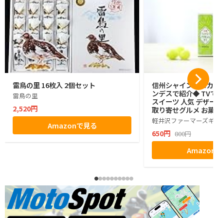
雷鳥の里 16枚入 2個セット
信州シャインマスカッ
ンデスで紹介◆ TVで
雷鳥の里
スイーツ 人気 デザー
2,520円
取り寄せグルメ お菓子
グミ ぶどう シャイン
軽井沢ファーマーズギ
Amazonで見る
ゼント ギフト お土産
650円
800円
小分け ばらまき バラ
生活 ハロウィン 母の
Amazo
お返し かわいい きれ
マーズギフト