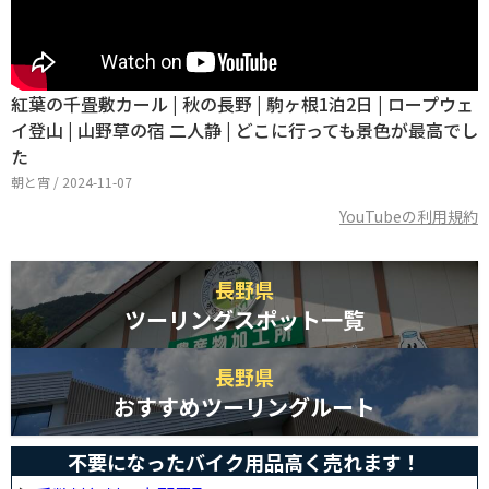
紅葉の千畳敷カール | 秋の長野 | 駒ヶ根1泊2日 | ロープウェ
イ登山 | 山野草の宿 二人静 | どこに行っても景色が最高でし
た
朝と宵 / 2024-11-07
YouTubeの利用規約
長野県
ツーリングスポット一覧
長野県
おすすめツーリングルート
不要になったバイク用品高く売れます！