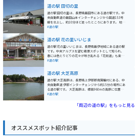
道の駅 田切の里
道の駅 田切の里は、長野県飯田市にある道の駅です。中
央自動車道の飯田山本インターチェンジから国道153号
線を北上し、約10分ほど走ったところにあります。 地元
の農産物が販売されている直売所があり、新鮮な野菜や
#道の駅
果物を購入できます。特におすすめなのは、飯田市の特
産品である「市田柿」です。濃厚な甘さと、もっちりと
道の駅 花の里いいじま
した食感が特徴です。 バイクで訪れる場合、道の駅には
広い駐車場が完備されているので安心です。また、周辺
道の駅 花の里いいじまは、長野県飯伊地域にある道の駅
には南アルプスの山々が連なり、絶景のツーリングコー
です。中央アルプスを望む絶景スポットとして知られ、
スとしても人気があります。道の駅 田切の里を拠点に、
春には色とりどりの花々が咲き乱れる「花街道」も楽し
自然豊かな景色を楽しみながらバイクで走ってみてはい
めます。 地元の新鮮な野菜や果物が並ぶ農産物直売所
#道の駅
かがでしょうか。 周辺には、りんご並木など、自然を楽
や、手打ちそばやソースカツ丼などのご当地グルメが味
しめるスポットも点在しています。道の駅で休憩した後
わえる飲食店も人気です。特におすすめは、地元産のそ
道の駅 大芝高原
は、周辺の観光スポットにも足を運んでみてください。
ば粉を使った「天龍そば」です。 バイクで訪れる場合、
道の駅には広い駐車場が完備されているので安心です。
道の駅 大芝高原は、長野県上伊那郡南箕輪村にある、中
周辺には、中央アルプスを望むワインディングロードな
央自動車道 伊那インターチェンジから約15分の場所にあ
ど、ツーリングに最適なルートも充実しています。 お土
る道の駅です。 大芝高原は、標高960mの高原に位置
産には、地元産のりんごを使ったジュースやジャム、そ
し、雄大なアルプスの山々を望む絶景スポットとしても
#道の駅
ばを使ったお菓子などがおすすめです。
知られています。道の駅には、地元の農産物直売所やレ
ストラン、温泉施設などが併設されており、ドライブの
「周辺の道の駅」をもっと見る
休憩スポットとして最適です。 周辺には、ハイキングコ
ースやキャンプ場、美術館などもあり、自然と文化を満
喫できます。バイクで訪れる場合、伊那インターチェン
ジからビーナスラインへのアクセスも良く、ツーリング
オススメスポット紹介記事
の拠点としてもおすすめです。 地元の名産品としては、
高原野菜や果物、そばなどが有名です。道の駅では、新
鮮な農産物を購入することができます。また、レストラ