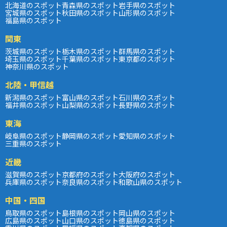
北海道のスポット
青森県のスポット
岩手県のスポット
宮城県のスポット
秋田県のスポット
山形県のスポット
福島県のスポット
関東
茨城県のスポット
栃木県のスポット
群馬県のスポット
埼玉県のスポット
千葉県のスポット
東京都のスポット
神奈川県のスポット
北陸・甲信越
新潟県のスポット
富山県のスポット
石川県のスポット
福井県のスポット
山梨県のスポット
長野県のスポット
東海
岐阜県のスポット
静岡県のスポット
愛知県のスポット
三重県のスポット
近畿
滋賀県のスポット
京都府のスポット
大阪府のスポット
兵庫県のスポット
奈良県のスポット
和歌山県のスポット
中国・四国
鳥取県のスポット
島根県のスポット
岡山県のスポット
広島県のスポット
山口県のスポット
徳島県のスポット