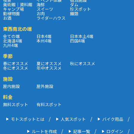
美術館｜資料館
海鮮
ダム
キャンプ場
スイーツ
珍スポット
動植物園
お肉
麺類
お酒
ライダーハウス
東西南北の端
全ての端
日本4端
日本本土4端
北海道4端
本州4端
四国4端
九州4端
季節
春にオススメ
夏にオススメ
秋にオススメ
冬にオススメ
年中オススメ
施設
屋内施設
屋外施設
料金
無料スポット
有料スポット
モトスポットとは
人気スポット
バイク用品
ルートを作成
記事一覧
ログイン