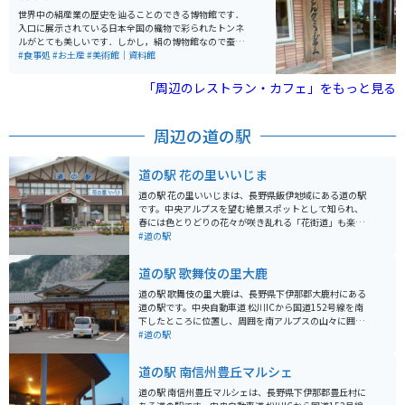
世界中の絹産業の歴史を辿ることのできる博物館です．
入口に展示されている日本全国の織物で彩られたトンネ
ルがとても美しいです．しかし，絹の博物館なので蚕に
ついても詳しい展示がされているため，虫、特に芋虫の
#食事処
#お土産
#美術館｜資料館
類が苦手な方は厳しいと思います．また，建物内に「バ
イキングレストラン奈々ちゃん」というレストランがあ
「周辺のレストラン・カフェ」をもっと見る
るので，食事を取ることも可能です．
周辺の道の駅
道の駅 花の里いいじま
道の駅 花の里いいじまは、長野県飯伊地域にある道の駅
です。中央アルプスを望む絶景スポットとして知られ、
春には色とりどりの花々が咲き乱れる「花街道」も楽し
めます。 地元の新鮮な野菜や果物が並ぶ農産物直売所
#道の駅
や、手打ちそばやソースカツ丼などのご当地グルメが味
わえる飲食店も人気です。特におすすめは、地元産のそ
道の駅 歌舞伎の里大鹿
ば粉を使った「天龍そば」です。 バイクで訪れる場合、
道の駅には広い駐車場が完備されているので安心です。
道の駅 歌舞伎の里大鹿は、長野県下伊那郡大鹿村にある
周辺には、中央アルプスを望むワインディングロードな
道の駅です。中央自動車道 松川ICから国道152号線を南
ど、ツーリングに最適なルートも充実しています。 お土
下したところに位置し、周囲を南アルプスの山々に囲ま
産には、地元産のりんごを使ったジュースやジャム、そ
れた自然豊かな場所に位置しています。 道の駅には、地
#道の駅
ばを使ったお菓子などがおすすめです。
元の特産品を販売する直売所や、食事処、観光案内所な
どがあります。特産品としては、地元産のそばや野菜、
道の駅 南信州豊丘マルシェ
山菜などが人気です。また、道の駅のすぐそばには、大
鹿歌舞伎の舞台となる大鹿村中央舞台があり、毎年4月
道の駅 南信州豊丘マルシェは、長野県下伊那郡豊丘村に
と10月には歌舞伎が上演されます。 バイクで訪れる場