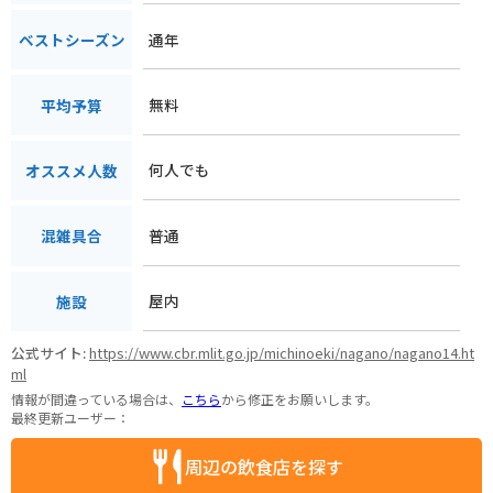
通年
ベストシーズン
無料
平均予算
何人でも
オススメ人数
普通
混雑具合
屋内
施設
公式サイト:
https://www.cbr.mlit.go.jp/michinoeki/nagano/nagano14.ht
ml
情報が間違っている場合は、
こちら
から修正をお願いします。
最終更新ユーザー：
周辺の飲食店を探す