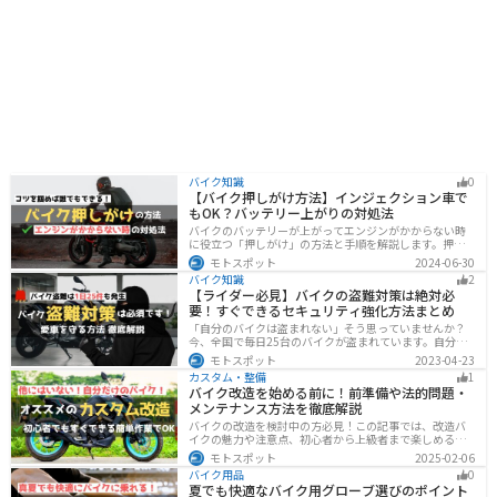
バイク知識
0
【バイク押しがけ方法】インジェクション車で
もOK？バッテリー上がりの対処法
バイクのバッテリーが上がってエンジンがかからない時
に役立つ「押しがけ」の方法と手順を解説します。押し
がけができるバイクとできないバイクがあるので、自分
モトスポット
2024-06-30
のバイクができるのか確認しておきましょう。
バイク知識
2
【ライダー必見】バイクの盗難対策は絶対必
要！すぐできるセキュリティ強化方法まとめ
「自分のバイクは盗まれない」そう思っていませんか？
今、全国で毎日25台のバイクが盗まれています。自分の
バイクは大丈夫という保証はどこにもありません。バイ
モトスポット
2023-04-23
クの盗難対策の方法を理解して、自分のバイクは自分で
カスタム・整備
1
守りましょう。
バイク改造を始める前に！前準備や法的問題・
メンテナンス方法を徹底解説
バイクの改造を検討中の方必見！この記事では、改造バ
イクの魅力や注意点、初心者から上級者まで楽しめる改
造方法を紹介しています。実は、改造で補償内容や保険
モトスポット
2025-02-06
料が変わる場合があるため、保険会社への確認は必須で
バイク用品
0
す。この記事を読めば、安全に配慮しつつ、カスタムバ
夏でも快適なバイク用グローブ選びのポイント
イクを楽しむコツがわかります。