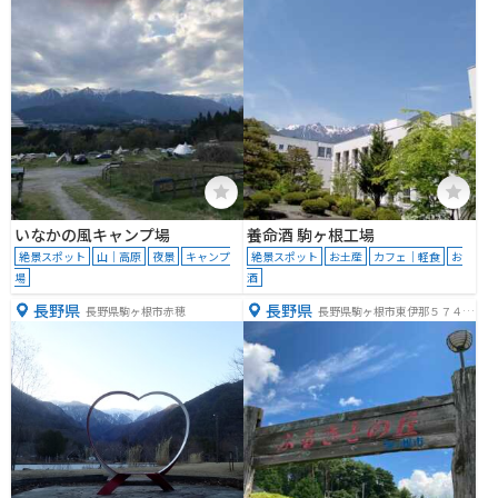
いなかの風キャンプ場
養命酒 駒ヶ根工場
絶景スポット
山｜高原
夜景
キャンプ
絶景スポット
お土産
カフェ｜軽食
お
場
酒
長野県
長野県
長野県駒ヶ根市赤穂
長野県駒ヶ根市東伊那５７４
−１