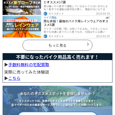
とオススメ17選
夏は暑いから素手で運転しているなんて人はいませんよ
ね？素手での運転は操作性が悪く、事故の元になりま
す。直射日光が当たり日焼けで余計に暑くなります。夏に
モトスポット
2024-04-26
は夏用グローブを使うことで、素手より涼しく快適にバ
バイク用品
0
イクに乗ることができるので是非使いましょう。
雨も余裕！最強のバイク用レインウェアのオス
スメ5選
ライダーの天敵「雨」は辛いですよね。できることなら
雨でも快適に走りたいと思うもの、今回はそんな願いを
叶える最強のバイク用レインウェアを紹介します。レイ
モトスポット
2023-05-20
ンウェアの選び方や撥水力が落ちてきた時のメンテナン
ス方法もまとめたので、参考にしてください。
もっと見る
不要になったバイク用品高く売れます！
▶︎
手数料無料の宅配買取
実際に売ってみた体験談
▶︎
こちら
あなたのオススメスポットを登録しませんか？
モトスポットでは、皆様からオススメスポットを募集しています！
全ライダーのための最高なサービス作りに、ご協力よろしくお願いいたします。