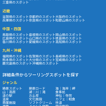
三重県のスポット
近畿
滋賀県のスポット
京都府のスポット
大阪府のスポット
兵庫県のスポット
奈良県のスポット
和歌山県のスポット
中国・四国
鳥取県のスポット
島根県のスポット
岡山県のスポット
広島県のスポット
山口県のスポット
徳島県のスポット
香川県のスポット
愛媛県のスポット
高知県のスポット
九州・沖縄
福岡県のスポット
佐賀県のスポット
長崎県のスポット
熊本県のスポット
大分県のスポット
宮崎県のスポット
鹿児島県のスポット
沖縄県のスポット
詳細条件からツーリングスポットを探す
ジャンル
絶景スポット
絶景ロード
海｜海岸｜岬
山｜高原
湖｜川｜滝
食事処
道の駅
お土産
神社｜寺院
温泉
文化施設
カフェ｜軽食
商業施設
ソフトクリーム
林道
夜景
イベント体験
宿泊施設