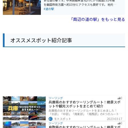
ある道の駅です。中央自動車道 松川ICから国道152号線
合、道の駅には広い駐車場が完備されているので安心で
を飯田市街方面へ約10分とアクセスも良好です。 地元産
す。周辺には、南アルプスを望む絶景ポイントが点在し
の新鮮な野菜や果物が人気で、とれたての味が楽しめま
#道の駅
ており、ツーリングの休憩場所としても最適です。 【お
す。特に、豊丘村は市田柿の産地として有名で、秋には
すすめポイント】 * 大鹿歌舞伎の舞台を見学 * 南アルプ
干し柿作り体験なども開催されます。レストランでは、
「周辺の道の駅」をもっと見る
スの絶景を楽しむ * 地元産のそばや山菜を味わう 【周辺
地元の食材を使った料理を味わうことができます。 バイ
情報】 * 大鹿村中央舞台 * 鹿塩温泉 * 分杭峠（パワース
ク置き場は、建物のすぐ横に広々としたスペースが用意
ポット）
されているので安心です。道の駅の向かい側には、南ア
ルプスの絶景を望むことができる公園もあり、休憩に最
オススメスポット紹介記事
適です。 周辺には、南アルプスの雄大な自然が広がって
おり、ハイキングやトレッキングなども楽しめます。ま
た、車で約20分の距離には、昼神温泉や阿智村などの観
光スポットもあります。
ツーリング
0
兵庫県のおすすめツーリングルート！絶景スポ
ットや観光スポットをまとめて紹介
兵庫県のおすすめツーリングルートをまとめました！
「北部」「中部」「南東部」「南西部」の4つのルート紹
介します。自然豊かな山を堪能できる北部と中部、街中
モトスポット
2023-03-17
で海辺の南部と違った楽しみ方ができます。バイクで兵
ツーリング
0
庫県にツーリングに行く際は参考にしてください。
鳥取県のおすすめツーリングルート！絶景スポ