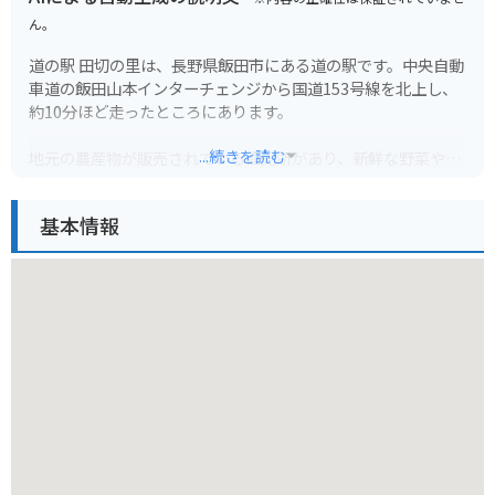
ん。
道の駅 田切の里は、長野県飯田市にある道の駅です。中央自動
車道の飯田山本インターチェンジから国道153号線を北上し、
約10分ほど走ったところにあります。
...続きを読む
地元の農産物が販売されている直売所があり、新鮮な野菜や果
物を購入できます。特におすすめなのは、飯田市の特産品であ
る「市田柿」です。濃厚な甘さと、もっちりとした食感が特徴
基本情報
です。
バイクで訪れる場合、道の駅には広い駐車場が完備されている
ので安心です。また、周辺には南アルプスの山々が連なり、絶
景のツーリングコースとしても人気があります。道の駅 田切の
里を拠点に、自然豊かな景色を楽しみながらバイクで走ってみ
てはいかがでしょうか。
周辺には、りんご並木など、自然を楽しめるスポットも点在し
ています。道の駅で休憩した後は、周辺の観光スポットにも足
を運んでみてください。