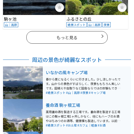
駒ヶ池
ふるさとの丘
山｜高原
絶景スポット
山｜高原
夜景
もっと見る
周辺の景色が綺麗なスポット
いなかの風キャンプ場
春から夏になるくらいに行きました。少し涼しかったで
す。山からの景色がすばらしく、夜景ももちろん美しい
です。田植えや虫取りなど田舎ならではの体験もできま
す。自然たっぷりの中でのキャンプは超おすすめです。
#絶景スポット
#山｜高原
#夜景
#キャンプ場
養命酒 駒ヶ根工場
薬用養命酒を製造する工場です。養命酒を製造する工場
はこの駒ヶ根工場1ヶ所しかなく、他にもハーブのお酒
やはちみつのお酒等、健康種も製造しています。以前ま
では時間制で案内員の方が案内してくれましたが、リニ
#絶景スポット
#お土産
#カフェ｜軽食
#お酒
ューアルしてからは予約不要・自由見学となりました。