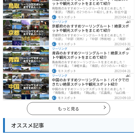
ットや観光スポットをまとめて紹介
鳥取県のおすすめツーリングルートをまとめました！
「東部」「西部」の2つのルート紹介します。砂丘や温泉
地、歴史ある城跡など魅力溢れるスポットが多数あるの
モトスポット
2023-04-12
で楽しめます。バイクで鳥取県にツーリングに行く際は
ツーリング
0
参考にしてください。
京都府のおすすめツーリングルート！絶景スポ
ットや観光スポットをまとめて紹介
京都府のおすすめツーリングルートをまとめました！
「北部」「中部（郊外）」「中部（市街地）」「南部」
の4つのルート紹介します。古い町並みや神社仏閣、自然
モトスポット
2023-03-31
に囲まれた風光明媚なスポットが数多く存在し、様々な
ツーリング
1
楽しみ方ができます。バイクで京都府にツーリングに行
青森のおすすめツーリングルート！絶景スポッ
く際は参考にしてください。
トや観光スポットをまとめて紹介
青森県のおすすめツーリングルートをまとめました！
「下北半島」「津軽半島」「南部」の3つのルート紹介し
ます。自然に恵まれた風光明媚な景色や歴史文化に触れ
モトスポット
2023-04-21
られる観光スポットが多くあります。バイクで青森県に
ツーリング
1
ツーリングに行く際は参考にしてください。
中国のおすすめツーリングルート！バイクで行
きたい絶景スポットや観光スポット紹介
中国のおすすめツーリングスポットをまとめました！
「鳥取県」「島根県」「岡山県」「広島県」「山口県」
の各県の観光地紹介します。自然豊かな山々や湖、温泉
モトスポット
2023-09-10
地が点在し、四季折々の景色を楽しめるスポットが多数
あります。バイクで中国にツーリングに行く際は参考に
してください。
もっと見る
オススメ記事