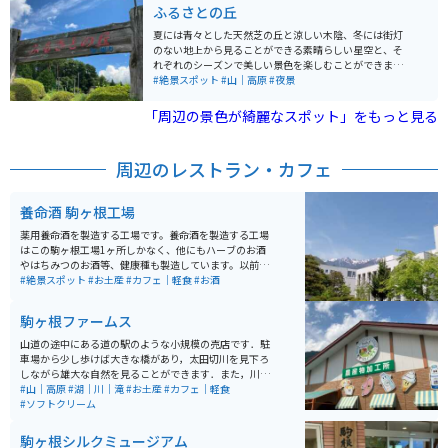
養命酒やハーブのお酒、黒酢などの試飲コーナー、お土
ふるさとの丘
産を購入できる店にカフェスペースもあります。工場か
らは中央アルプスと南アルプスを見ることもでき、敷地
夏には青々とした天然芝の丘と涼しい木陰、冬には街灯
内には健康の森という広大な散策コースもあり、森林浴
のない地上から見ることができる素晴らしい星空と、そ
をしながら気分転換もできます。
れぞれのシーズンで美しい景色を楽しむことができま
す。周辺は民家と田んぼしかないような田舎町であるた
#絶景スポット
#山｜高原
#夜景
め、混雑することはほとんどありません。バイクで訪れ
て、静かな田舎の風景を楽しんでみてください。
「周辺の景色が綺麗なスポット」をもっと見る
周辺のレストラン・カフェ
養命酒 駒ヶ根工場
薬用養命酒を製造する工場です。養命酒を製造する工場
はこの駒ヶ根工場1ヶ所しかなく、他にもハーブのお酒
やはちみつのお酒等、健康種も製造しています。以前ま
では時間制で案内員の方が案内してくれましたが、リニ
#絶景スポット
#お土産
#カフェ｜軽食
#お酒
ューアルしてからは予約不要・自由見学となりました。
養命酒やハーブのお酒、黒酢などの試飲コーナー、お土
駒ヶ根ファームス
産を購入できる店にカフェスペースもあります。工場か
らは中央アルプスと南アルプスを見ることもでき、敷地
山道の途中にある道の駅のような小規模の売店です．駐
内には健康の森という広大な散策コースもあり、森林浴
車場から少し歩けば大きな橋があり，太田切川を見下ろ
をしながら気分転換もできます。
しながら雄大な自然を見ることができます．また，川に
降りることもでき，夏でも冷たい水で川遊びが楽しめま
#山｜高原
#湖｜川｜滝
#お土産
#カフェ｜軽食
す．川で遊んだ後のすずらんソフトクリームは絶品で
#ソフトクリーム
す．
駒ヶ根シルクミュージアム