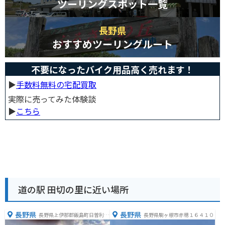
ツーリングスポット一覧
長野県
おすすめツーリングルート
不要になったバイク用品高く売れます！
▶︎
手数料無料の宅配買取
実際に売ってみた体験談
▶︎
こちら
道の駅 田切の里に近い場所
長野県
長野県
長野県上伊那郡飯島町日曽利４
長野県駒ヶ根市赤穂１６４１０
３−３