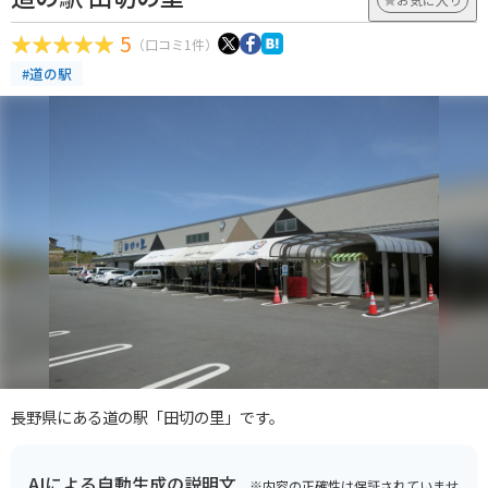
5
（口コミ1件）
#道の駅
長野県にある道の駅「田切の里」です。
AIによる自動生成の説明文
※内容の正確性は保証されていませ