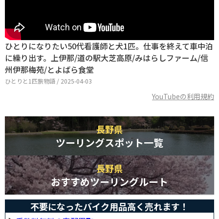
ひとりになりたい50代看護師と犬1匹。仕事を終えて車中泊
に繰り出す。上伊那/道の駅大芝高原/みはらしファーム/信
州伊那梅苑/とよばら食堂
ひとりと1匹旅物語 / 2025-04-03
YouTubeの利用規約
長野県
ツーリングスポット一覧
長野県
おすすめツーリングルート
不要になったバイク用品高く売れます！