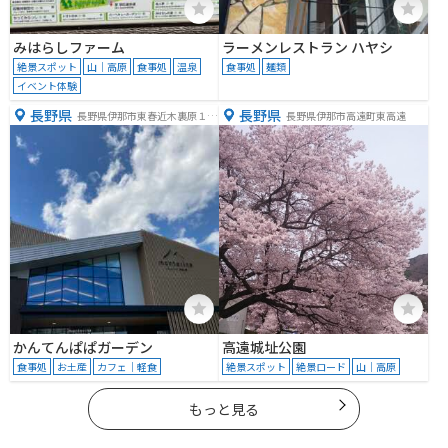
みはらしファーム
ラーメンレストラン ハヤシ
絶景スポット
山｜高原
食事処
温泉
食事処
麺類
イベント体験
長野県
長野県
長野県伊那市東春近木裏原１０
長野県伊那市高遠町東高遠
６９５−１
かんてんぱぱガーデン
高遠城址公園
食事処
お土産
カフェ｜軽食
絶景スポット
絶景ロード
山｜高原
もっと見る