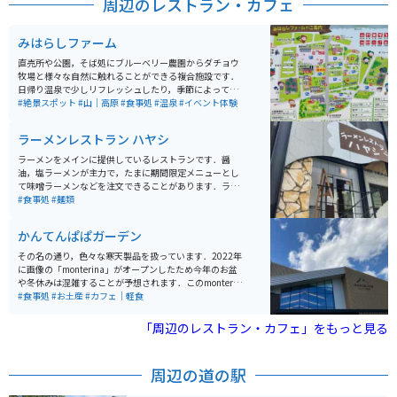
周辺のレストラン・カフェ
カーでの走行はとても気持ちの良い道です。峠からは南
アルプスの美しい景観を望むことができ、四季折々の自
然を満喫できるスポットとして親しまれています。
みはらしファーム
直売所や公園，そば処にブルーベリー農園からダチョウ
牧場と様々な自然に触れることができる複合施設です．
日帰り温泉で少しリフレッシュしたり，季節によっては
果物や野菜の収穫体験ができたり，キックバイク体験コ
#絶景スポット
#山｜高原
#食事処
#温泉
#イベント体験
ースなどで子供連れでも田舎体験を満喫できます．
ラーメンレストラン ハヤシ
ラーメンをメインに提供しているレストランです．醤
油，塩ラーメンが主力で，たまに期間限定メニューとし
て味噌ラーメンなどを注文できることがあります．ラー
メン屋としては珍しく，味の濃さの調節ができます．醤
#食事処
#麺類
油ラーメンはとてもやさしい味わいで，誰でも食べられ
ると思います．公式サイトではないのですが，店主さん
かんてんぱぱガーデン
がInstagramをやっているので，リアルタイムに近いお
店の情報を得ることができます．
その名の通り，色々な寒天製品を扱っています．2022年
に画像の「monterina」がオープンしたため今年のお盆
や冬休みは混雑することが予想されます．このmonterin
aは，寒天に限らず，全国の珍味や長野県の地酒(日本酒)
#食事処
#お土産
#カフェ｜軽食
を揃えており，どんな世代の方にも楽しんでいただける
と思います．地方の意外な珍味に出会えるかもしれませ
「周辺のレストラン・カフェ」をもっと見る
ん．
周辺の道の駅