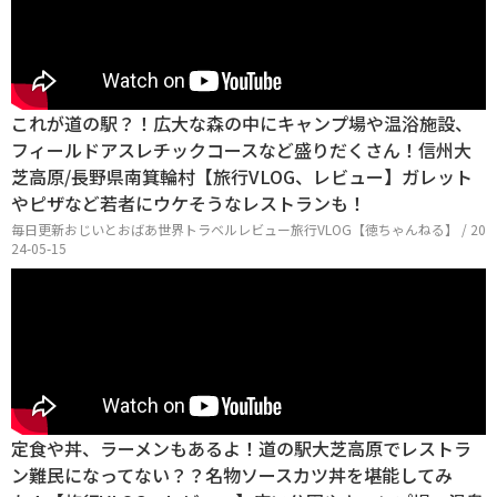
これが道の駅？！広大な森の中にキャンプ場や温浴施設、
フィールドアスレチックコースなど盛りだくさん！信州大
芝高原/長野県南箕輪村【旅行VLOG、レビュー】ガレット
やピザなど若者にウケそうなレストランも！
毎日更新おじいとおばあ世界トラベルレビュー旅行VLOG【徳ちゃんねる】 / 20
24-05-15
定食や丼、ラーメンもあるよ！道の駅大芝高原でレストラ
ン難民になってない？？名物ソースカツ丼を堪能してみ