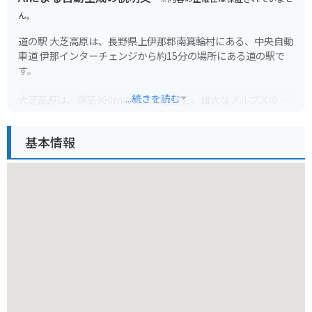
ん。
道の駅 大芝高原は、長野県上伊那郡南箕輪村にある、中央自動
車道 伊那インターチェンジから約15分の場所にある道の駅で
す。
...続きを読む
大芝高原は、標高960mの高原に位置し、雄大なアルプスの
山々を望む絶景スポットとしても知られています。道の駅に
は、地元の農産物直売所やレストラン、温泉施設などが併設さ
基本情報
れており、ドライブの休憩スポットとして最適です。
周辺には、ハイキングコースやキャンプ場、美術館などもあ
り、自然と文化を満喫できます。バイクで訪れる場合、伊那イ
ンターチェンジからビーナスラインへのアクセスも良く、ツー
リングの拠点としてもおすすめです。
地元の名産品としては、高原野菜や果物、そばなどが有名で
す。道の駅では、新鮮な農産物を購入することができます。ま
た、レストランでは、地元の食材を使った料理を楽しむことが
できます。