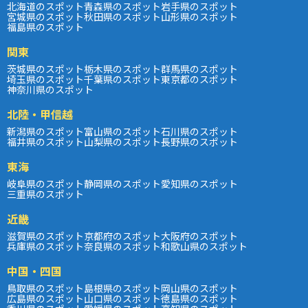
北海道のスポット
青森県のスポット
岩手県のスポット
宮城県のスポット
秋田県のスポット
山形県のスポット
福島県のスポット
関東
茨城県のスポット
栃木県のスポット
群馬県のスポット
埼玉県のスポット
千葉県のスポット
東京都のスポット
神奈川県のスポット
北陸・甲信越
新潟県のスポット
富山県のスポット
石川県のスポット
福井県のスポット
山梨県のスポット
長野県のスポット
東海
岐阜県のスポット
静岡県のスポット
愛知県のスポット
三重県のスポット
近畿
滋賀県のスポット
京都府のスポット
大阪府のスポット
兵庫県のスポット
奈良県のスポット
和歌山県のスポット
中国・四国
鳥取県のスポット
島根県のスポット
岡山県のスポット
広島県のスポット
山口県のスポット
徳島県のスポット