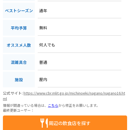
通年
ベストシーズン
無料
平均予算
何人でも
オススメ人数
普通
混雑具合
屋内
施設
公式サイト:
https://www.cbr.mlit.go.jp/michinoeki/nagano/nagano16.ht
ml
情報が間違っている場合は、
こちら
から修正をお願いします。
最終更新ユーザー：
周辺の飲食店を探す