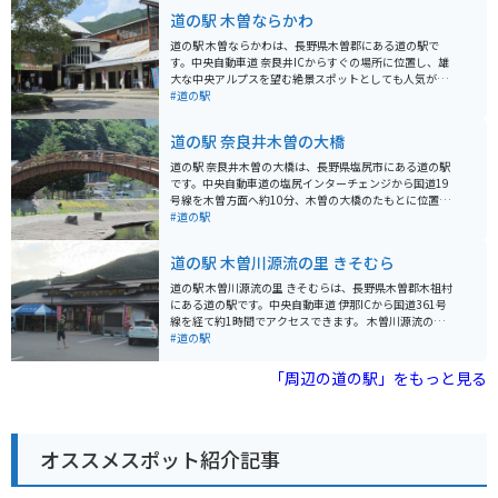
道の駅 木曽ならかわ
道の駅 木曽ならかわは、長野県木曽郡にある道の駅で
す。中央自動車道 奈良井ICからすぐの場所に位置し、雄
大な中央アルプスを望む絶景スポットとしても人気があ
ります。 道の駅には、地元の特産品を販売するショップ
#道の駅
や、木曽の郷土料理が味わえるレストランがあります。
木曽漆器や木工品など、お土産探しにも最適です。ま
道の駅 奈良井木曽の大橋
た、観光案内所では、周辺の観光スポットやハイキング
コースなどの情報を 얻ることもできます。 バイクで訪れ
道の駅 奈良井木曽の大橋は、長野県塩尻市にある道の駅
る場合、道の駅には広い駐車場が完備されているので安
です。中央自動車道の塩尻インターチェンジから国道19
心です。ツーリングの休憩場所として立ち寄るのも良い
号線を木曽方面へ約10分、木曽の大橋のたもとに位置し
でしょう。周辺には、美しい山岳道路や峠道が多く、バ
ています。 ここは、中山道の宿場町として栄えた奈良井
#道の駅
イクツーリングにもおすすめのエリアです。 木曽ならか
宿と贄川宿の間に位置し、木曽路のほぼ中心にありま
わ周辺には、奈良井宿や妻籠宿といった歴史的な宿場町
す。周辺には、国の重要文化財に指定されている木曽の
道の駅 木曽川源流の里 きそむら
があります。江戸時代の面影を残す街並みを散策した
大橋や、江戸時代の宿場町の面影を残す奈良井宿など、
り、古い町家を改装したカフェで休憩したりするのも良
歴史を感じさせる観光スポットが多くあります。 道の駅
道の駅 木曽川源流の里 きそむらは、長野県木曽郡木祖村
いでしょう。また、温泉地としても知られており、日帰
には、地元の特産品を販売する直売所やレストラン、観
にある道の駅です。中央自動車道 伊那ICから国道361号
り温泉施設も充実しています。
光案内所などがあり、ドライブの休憩スポットとして最
線を経て約1時間でアクセスできます。 木曽川源流の里
適です。また、木曽の大橋を一望できる展望台もあり、
きそむらは、その名の通り、木曽川の源流近くに位置
#道の駅
雄大な景色を楽しむことができます。 バイクで訪れる場
し、雄大な自然に囲まれています。道の駅には、地元の
合、道の駅には広い駐車場が完備されているので安心で
食材をふんだんに使ったレストランや、特産品を販売す
「周辺の道の駅」をもっと見る
す。ツーリングの休憩場所としてはもちろん、周辺の観
るショップがあり、観光客に人気です。新鮮な野菜や果
光拠点としても利用できます。 地元の名産品としては、
物、山菜、きのこなどが手に入り、お土産にも最適で
木曽漆器や木曽節があります。木曽漆器は、美しい光沢
す。また、木工品や陶芸品など、地元の工芸品を販売す
と堅牢さが特徴で、お土産に最適です。木曽節は、木曽
る店もあります。 バイクで訪れる場合、道の駅から乗鞍
地方に伝わる民謡で、力強い歌声が魅力です。道の駅で
オススメスポット紹介記事
スカイラインや御嶽スカイラインへのアクセスが良く、
購入することができます。
ツーリングの拠点としてもおすすめです。周辺には、キ
ャンプ場や温泉などもあり、自然を満喫することができ