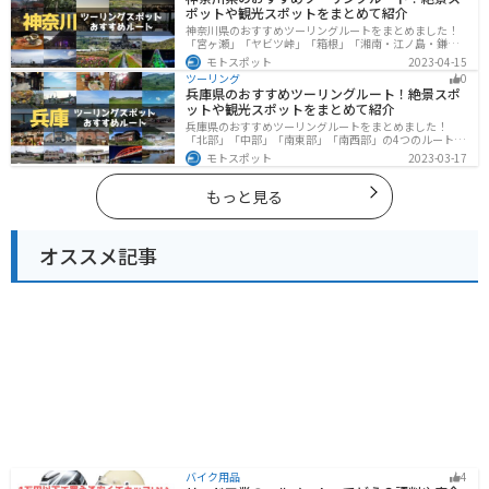
ポットや観光スポットをまとめて紹介
神奈川県のおすすめツーリングルートをまとめました！
「宮ヶ瀬」「ヤビツ峠」「箱根」「湘南・江ノ島・鎌
倉」「三浦」「みなとみらい」の6つのルート紹介しま
モトスポット
2023-04-15
す。自然豊かなスポット、歴史ある観光名所、都市部で
ツーリング
0
楽しめるツーリングスポットまで多数あります。バイク
兵庫県のおすすめツーリングルート！絶景スポ
で神奈川県にツーリングに行く際は参考にしてくださ
ットや観光スポットをまとめて紹介
い。
兵庫県のおすすめツーリングルートをまとめました！
「北部」「中部」「南東部」「南西部」の4つのルート紹
介します。自然豊かな山を堪能できる北部と中部、街中
モトスポット
2023-03-17
で海辺の南部と違った楽しみ方ができます。バイクで兵
庫県にツーリングに行く際は参考にしてください。
もっと見る
オススメ記事
バイク用品
4