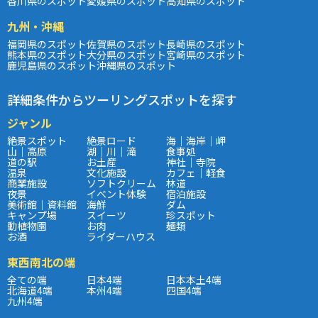
香川県のスポット
愛媛県のスポット
高知県のスポット
九州・沖縄
福岡県のスポット
佐賀県のスポット
長崎県のスポット
熊本県のスポット
大分県のスポット
宮崎県のスポット
鹿児島県のスポット
沖縄県のスポット
詳細条件からツーリングスポットを探す
ジャンル
絶景スポット
絶景ロード
海｜海岸｜岬
山｜高原
湖｜川｜滝
食事処
道の駅
お土産
神社｜寺院
温泉
文化施設
カフェ｜軽食
商業施設
ソフトクリーム
林道
夜景
イベント体験
宿泊施設
美術館｜資料館
海鮮
ダム
キャンプ場
スイーツ
珍スポット
動植物園
お肉
麺類
お酒
ライダーハウス
東西南北の端
全ての端
日本4端
日本本土4端
北海道4端
本州4端
四国4端
九州4端