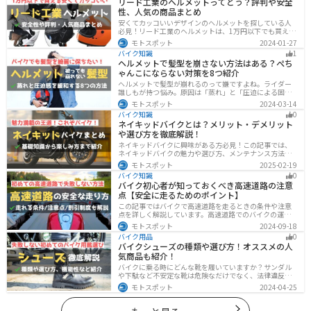
リード工業のヘルメットってどう？評判や安全
性、人気の商品まとめ
安くてカッコいいデザインのヘルメットを探している人
必見！リード工業のヘルメットは、1万円以下でも買える
ヘルメットが多数あります。安全基準もしっかりクリア
モトスポット
2024-01-27
しており、安全性にも優れています。種類も豊富でカス
バイク知識
1
タム用のシールドもあるので、クールに決めたい人にオ
ヘルメットで髪型を崩さない方法はある？ぺち
ススメです。
ゃんこにならない対策を8つ紹介
ヘルメットで髪型が崩れるのって嫌ですよね。ライダー
誰しもが持つ悩み。原因は「蒸れ」と「圧迫による固
定」です。原因に対してしっかりと対策すればヘルメッ
モトスポット
2024-03-14
トを被っても髪型を崩さなくすることは可能です。今回
バイク知識
0
はその方法をまとめました。バイクに乗って髪型が崩れ
ネイキッドバイクとは？メリット・デメリット
るのが気になるという人は、参考にしてください。
や選び方を徹底解説！
ネイキッドバイクに興味がある方必見！この記事では、
ネイキッドバイクの魅力や選び方、メンテナンス方法な
どを解説しています。実は、ネイキッドバイクは、操作
モトスポット
2025-02-19
性に優れており、初心者にも優しいバイクです。この記
バイク知識
0
事を読めば、ネイキッドバイクへの理解が深まります。
バイク初心者が知っておくべき高速道路の注意
点【安全に走るためのポイント】
この記事ではバイクで高速道路を走るときの条件や注意
点を詳しく解説しています。高速道路でのバイクの運転
に不安を感じていませんか？実は安全に運転するには、
モトスポット
2024-09-18
走行条件や注意点を正しく理解することが大切です。高
バイク用品
0
速道路でも安全にバイクの運転を楽しむ方法を紹介しま
バイクシューズの種類や選び方！オススメの人
す！
気商品も紹介！
バイクに乗る時にどんな靴を履いていますか？サンダル
や下駄など不安定な靴は危険なだけでなく、法律違反に
なる可能性もあります。バイクに乗るときはバイク用に
モトスポット
2024-04-25
作られた専用の靴を履くようにしましょう。操作性や安
全性の向上性だけでなく、バイクとの一体感でよりカッ
コよくなります。