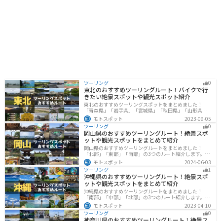
ます。 木曽の名産品である「朴葉味噌」や「五平餅」
も、ぜひ道の駅で味わってみてください。朴葉味噌は、
朴の葉の上で味噌と具材を焼いて食べる郷土料理で、ご
飯のお供に最適です。五平餅は、ご飯をつぶして串に巻
き付け、味噌だれを塗って焼いたもので、香ばしい香り
が食欲をそそります。 道の駅 木曽川源流の里 きそむら
は、自然豊かな環境の中で、地元の食や文化に触れるこ
とができる場所です。
ツーリング
0
東北のおすすめツーリングルート！バイクで行
きたい絶景スポットや観光スポット紹介
東北のおすすめツーリングスポットをまとめました！
「青森県」「岩手県」「宮城県」「秋田県」「山形県」
「福島県」の各県の観光地紹介します。自然豊かな山々
モトスポット
2023-09-05
や湖、温泉地が点在し、四季折々の景色を楽しめるスポ
ツーリング
0
ットが多数あります。バイクで東北にツーリングに行く
岡山県のおすすめツーリングルート！絶景スポ
際は参考にしてください。
ットや観光スポットをまとめて紹介
岡山県のおすすめツーリングルートをまとめました！
「北部」「東部」「南部」の3つのルート紹介します。岡
山市や倉敷市など、歴史ある街並みも魅力的で、バイク
モトスポット
2024-06-03
ツーリングに最適なスポットが多数あります。バイクで
ツーリング
1
岡山県にツーリングに行く際は参考にしてください。
沖縄県のおすすめツーリングルート！絶景スポ
ットや観光スポットをまとめて紹介
沖縄県のおすすめツーリングルートをまとめました！
「南部」「中部」「北部」の3つのルート紹介します。美
しいビーチや歴史と文化に溢れたスポットが多数あり、
モトスポット
2023-04-10
様々な楽しみ方ができます。バイクで沖縄県にツーリン
ツーリング
0
グに行く際は参考にしてください。
神奈川県のおすすめツーリングルート！絶景ス