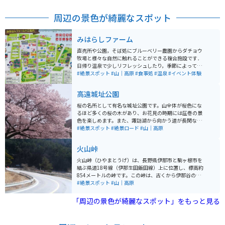
周辺の景色が綺麗なスポット
みはらしファーム
直売所や公園，そば処にブルーベリー農園からダチョウ
牧場と様々な自然に触れることができる複合施設です．
日帰り温泉で少しリフレッシュしたり，季節によっては
果物や野菜の収穫体験ができたり，キックバイク体験コ
#絶景スポット
#山｜高原
#食事処
#温泉
#イベント体験
ースなどで子供連れでも田舎体験を満喫できます．
高遠城址公園
桜の名所として有名な城址公園です。山全体が桜色にな
るほど多くの桜の木があり、お花見の時期には圧巻の景
色を楽しめます。また、諏訪湖から向かう道が長閑なが
ら綺麗に整備された道の為、ツーリングやドライブに向
#絶景スポット
#絶景ロード
#山｜高原
いています。
火山峠
火山峠（ひやまとうげ）は、長野県伊那市と駒ヶ根市を
結ぶ県道18号線（伊那生田飯田線）上に位置し、標高約
854メートルの峠です。この峠は、古くから伊那谷の交
通の要所として利用されてきました。峠の周辺には樹齢
#絶景スポット
#山｜高原
約300年とされる老松があり、その根元には俳人・松尾
芭蕉の句碑が建てられています。この句碑は明治時代初
「周辺の景色が綺麗なスポット」をもっと見る
期に建立され、歴史的な趣を感じさせます。 程よいコー
ナーと直線がつづき、バイクやスポーツカーで走るのに
最高の道です。秋は広葉樹の紅葉が綺麗です。オープン