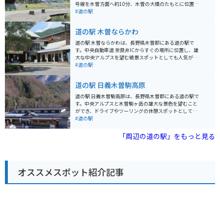
号線を木曽方面へ約10分、木曽の大橋のたもとに位置し
ています。 ここは、中山道の宿場町として栄えた奈良井
#道の駅
宿と贄川宿の間に位置し、木曽路のほぼ中心にありま
す。周辺には、国の重要文化財に指定されている木曽の
道の駅 木曽ならかわ
大橋や、江戸時代の宿場町の面影を残す奈良井宿など、
歴史を感じさせる観光スポットが多くあります。 道の駅
道の駅 木曽ならかわは、長野県木曽郡にある道の駅で
には、地元の特産品を販売する直売所やレストラン、観
す。中央自動車道 奈良井ICからすぐの場所に位置し、雄
光案内所などがあり、ドライブの休憩スポットとして最
大な中央アルプスを望む絶景スポットとしても人気があ
適です。また、木曽の大橋を一望できる展望台もあり、
ります。 道の駅には、地元の特産品を販売するショップ
#道の駅
雄大な景色を楽しむことができます。 バイクで訪れる場
や、木曽の郷土料理が味わえるレストランがあります。
合、道の駅には広い駐車場が完備されているので安心で
木曽漆器や木工品など、お土産探しにも最適です。ま
道の駅 日義木曽駒高原
す。ツーリングの休憩場所としてはもちろん、周辺の観
た、観光案内所では、周辺の観光スポットやハイキング
光拠点としても利用できます。 地元の名産品としては、
コースなどの情報を 얻ることもできます。 バイクで訪れ
道の駅 日義木曽駒高原は、長野県木曽郡にある道の駅で
木曽漆器や木曽節があります。木曽漆器は、美しい光沢
る場合、道の駅には広い駐車場が完備されているので安
す。中央アルプスと木曽駒ヶ岳の雄大な景色を望むこと
と堅牢さが特徴で、お土産に最適です。木曽節は、木曽
心です。ツーリングの休憩場所として立ち寄るのも良い
ができ、ドライブやツーリングの休憩スポットとして人
地方に伝わる民謡で、力強い歌声が魅力です。道の駅で
でしょう。周辺には、美しい山岳道路や峠道が多く、バ
気です。 地元の特産品を販売するショップでは、新鮮な
#道の駅
購入することができます。
イクツーリングにもおすすめのエリアです。 木曽ならか
野菜や果物、木曽漆器、木工品など、お土産に最適なも
わ周辺には、奈良井宿や妻籠宿といった歴史的な宿場町
のが揃っています。レストランでは、地元産の食材を使
「周辺の道の駅」をもっと見る
があります。江戸時代の面影を残す街並みを散策した
った郷土料理や、信州そばなどが味わえます。 バイクで
り、古い町家を改装したカフェで休憩したりするのも良
訪れる場合、道の駅には広い駐車場が完備されているの
いでしょう。また、温泉地としても知られており、日帰
で安心です。また、周辺には、木曽駒ヶ岳ロープウェイ
り温泉施設も充実しています。
や、寝覚の床など、観光スポットも点在しているので、
オススメスポット紹介記事
ツーリングの拠点としても最適です。