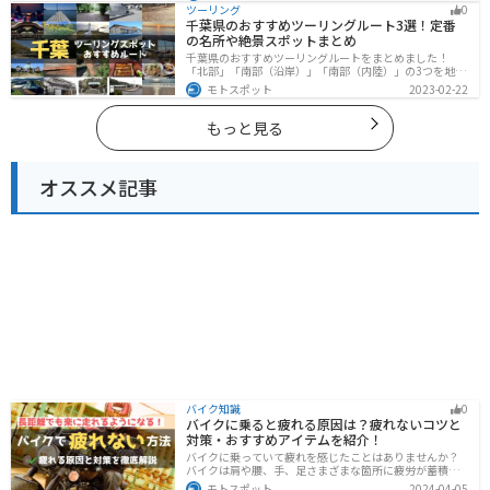
様々な楽しみ方ができます。バイクで愛媛県にツーリン
ツーリング
0
グに行く際は参考にしてください。
千葉県のおすすめツーリングルート3選！定番
の名所や絶景スポットまとめ
千葉県のおすすめツーリングルートをまとめました！
「北部」「南部（沿岸）」「南部（内陸）」の3つを地域
別で紹介します！千葉は首都圏からのアクセスも良く、
モトスポット
2023-02-22
海と山どちらも堪能できるのでツーリングには最適な場
所です。
もっと見る
オススメ記事
バイク知識
0
バイクに乗ると疲れる原因は？疲れないコツと
対策・おすすめアイテムを紹介！
バイクに乗っていて疲れを感じたことはありませんか？
バイクは肩や腰、手、足さまざまな箇所に疲労が蓄積し
やすい乗り物です。できるなら楽に乗りたいですよね。
モトスポット
2024-04-05