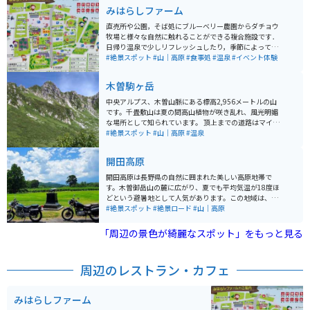
みはらしファーム
直売所や公園，そば処にブルーベリー農園からダチョウ
牧場と様々な自然に触れることができる複合施設です．
日帰り温泉で少しリフレッシュしたり，季節によっては
果物や野菜の収穫体験ができたり，キックバイク体験コ
#絶景スポット
#山｜高原
#食事処
#温泉
#イベント体験
ースなどで子供連れでも田舎体験を満喫できます．
木曽駒ヶ岳
中央アルプス、木曽山脈にある標高2,956メートルの山
です。千畳敷山は夏の間高山植物が咲き乱れ、風光明媚
な場所として知られています。 頂上までの道路はマイカ
ー規制があるため、車やバイクでのアクセスはできませ
#絶景スポット
#山｜高原
#温泉
ん。途中の菅の台バスセンターから路線バスに乗り、そ
の後ロープウェイで頂上まで行く必要があります。
開田高原
開田高原は長野県の自然に囲まれた美しい高原地帯で
す。木曽御岳山の麓に広がり、夏でも平均気温が18度ほ
どという避暑地として人気があります。この地域は、
「木曽馬とそばのふるさと」としても有名で、新鮮な空
#絶景スポット
#絶景ロード
#山｜高原
気と豊かな自然の中で四季折々の景色を眺めながら走行
できるのが醍醐味です。 空気が澄んでいて天気が良けれ
「周辺の景色が綺麗なスポット」をもっと見る
ば御嶽山が見えたり、飲食店やキャンプ場もあるので観
光地として十分楽しめます。また、地元で採れたそばを
使用した料理を堪能できる食事処もあります。8月下旬ぐ
周辺のレストラン・カフェ
らいになると蕎麦の花が一面に咲くのでそれを見にいく
のもオススメです。
みはらしファーム