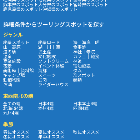
熊本県のスポット
大分県のスポット
宮崎県のスポット
鹿児島県のスポット
沖縄県のスポット
詳細条件からツーリングスポットを探す
ジャンル
絶景スポット
絶景ロード
海｜海岸｜岬
山｜高原
湖｜川｜滝
食事処
道の駅
お土産
神社｜寺院
温泉
文化施設
カフェ｜軽食
商業施設
ソフトクリーム
林道
夜景
イベント体験
宿泊施設
美術館｜資料館
海鮮
ダム
キャンプ場
スイーツ
珍スポット
動植物園
お肉
麺類
お酒
ライダーハウス
東西南北の端
全ての端
日本4端
日本本土4端
北海道4端
本州4端
四国4端
九州4端
季節
春にオススメ
夏にオススメ
秋にオススメ
冬にオススメ
年中オススメ