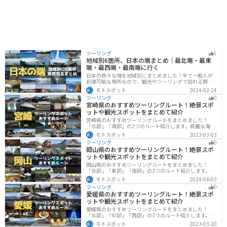
ツーリング
1
地域別6箇所、日本の端まとめ｜最北端・最東
端・最西端・最南端に行く
日本の色々な端を地域別にまとめました！全て一般人が
到達可能な場所なので、観光やツーリングで訪れる際の
参考にしてください。
モトスポット
2024-02-24
ツーリング
0
宮崎県のおすすめツーリングルート！絶景スポ
ットや観光スポットをまとめて紹介
宮崎県のおすすめツーリングルートをまとめました！
「北部」「南部」の2つのルート紹介します。綺麗な海岸
線が特徴的な海・自然豊かな山・趣のある神社を満喫す
モトスポット
2023-03-03
るツーリングができます。バイクで宮崎県にツーリング
ツーリング
0
に行く際は参考にしてください。
岡山県のおすすめツーリングルート！絶景スポ
ットや観光スポットをまとめて紹介
岡山県のおすすめツーリングルートをまとめました！
「北部」「東部」「南部」の3つのルート紹介します。岡
山市や倉敷市など、歴史ある街並みも魅力的で、バイク
モトスポット
2024-06-03
ツーリングに最適なスポットが多数あります。バイクで
ツーリング
0
岡山県にツーリングに行く際は参考にしてください。
愛媛県のおすすめツーリングルート！絶景スポ
ットや観光スポットをまとめて紹介
愛媛県のおすすめツーリングルートをまとめました！
「北部」「中部」「西部」の3つのルート紹介します。山
や海といった自然だけでなく、気軽に渡れる島もあり
モトスポット
2023-03-20