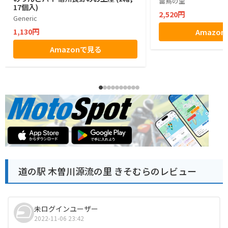
雷鳥の里
17個入)
2,520円
Generic
1,130円
Amazo
Amazonで見る
道の駅 木曽川源流の里 きそむらのレビュー
未ログインユーザー
2022-11-06 23:42