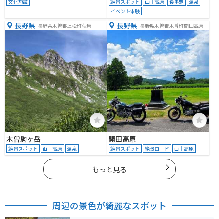
文化施設
絶景スポット
山｜高原
食事処
温泉
イベント体験
長野県
長野県
長野県木曽郡上松町荻原
長野県木曽郡木曽町開田高原西
野
木曽駒ヶ岳
開田高原
絶景スポット
山｜高原
温泉
絶景スポット
絶景ロード
山｜高原
もっと見る
周辺の景色が綺麗なスポット