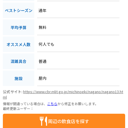
通年
ベストシーズン
無料
平均予算
何人でも
オススメ人数
普通
混雑具合
屋内
施設
公式サイト:
https://www.cbr.mlit.go.jp/michinoeki/nagano/nagano13.ht
ml
情報が間違っている場合は、
こちら
から修正をお願いします。
最終更新ユーザー：
周辺の飲食店を探す