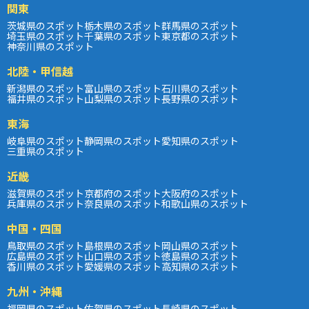
関東
茨城県のスポット
栃木県のスポット
群馬県のスポット
埼玉県のスポット
千葉県のスポット
東京都のスポット
神奈川県のスポット
北陸・甲信越
新潟県のスポット
富山県のスポット
石川県のスポット
福井県のスポット
山梨県のスポット
長野県のスポット
東海
岐阜県のスポット
静岡県のスポット
愛知県のスポット
三重県のスポット
近畿
滋賀県のスポット
京都府のスポット
大阪府のスポット
兵庫県のスポット
奈良県のスポット
和歌山県のスポット
中国・四国
鳥取県のスポット
島根県のスポット
岡山県のスポット
広島県のスポット
山口県のスポット
徳島県のスポット
香川県のスポット
愛媛県のスポット
高知県のスポット
九州・沖縄
福岡県のスポット
佐賀県のスポット
長崎県のスポット