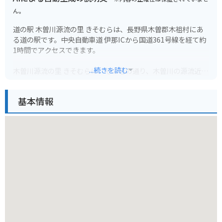
ん。
道の駅 木曽川源流の里 きそむらは、長野県木曽郡木祖村にあ
る道の駅です。中央自動車道 伊那ICから国道361号線を経て約
1時間でアクセスできます。
...続きを読む
木曽川源流の里 きそむらは、その名の通り、木曽川の源流近く
に位置し、雄大な自然に囲まれています。道の駅には、地元の
食材をふんだんに使ったレストランや、特産品を販売するショ
基本情報
ップがあり、観光客に人気です。新鮮な野菜や果物、山菜、き
のこなどが手に入り、お土産にも最適です。また、木工品や陶
芸品など、地元の工芸品を販売する店もあります。
バイクで訪れる場合、道の駅から乗鞍スカイラインや御嶽スカ
イラインへのアクセスが良く、ツーリングの拠点としてもおす
すめです。周辺には、キャンプ場や温泉などもあり、自然を満
喫することができます。
木曽の名産品である「朴葉味噌」や「五平餅」も、ぜひ道の駅
で味わってみてください。朴葉味噌は、朴の葉の上で味噌と具
材を焼いて食べる郷土料理で、ご飯のお供に最適です。五平餅