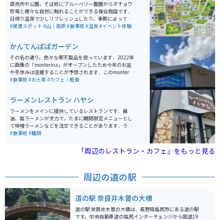
直売所や公園，そば処にブルーベリー農園からダチョウ
牧場と様々な自然に触れることができる複合施設です．
日帰り温泉で少しリフレッシュしたり，季節によっては
果物や野菜の収穫体験ができたり，キックバイク体験コ
#絶景スポット
#山｜高原
#食事処
#温泉
#イベント体験
ースなどで子供連れでも田舎体験を満喫できます．
かんてんぱぱガーデン
その名の通り，色々な寒天製品を扱っています．2022年
に画像の「monterina」がオープンしたため今年のお盆
や冬休みは混雑することが予想されます．このmonterin
aは，寒天に限らず，全国の珍味や長野県の地酒(日本酒)
#食事処
#お土産
#カフェ｜軽食
を揃えており，どんな世代の方にも楽しんでいただける
と思います．地方の意外な珍味に出会えるかもしれませ
ラーメンレストラン ハヤシ
ん．
ラーメンをメインに提供しているレストランです．醤
油，塩ラーメンが主力で，たまに期間限定メニューとし
て味噌ラーメンなどを注文できることがあります．ラー
メン屋としては珍しく，味の濃さの調節ができます．醤
#食事処
#麺類
油ラーメンはとてもやさしい味わいで，誰でも食べられ
ると思います．公式サイトではないのですが，店主さん
「周辺のレストラン・カフェ」をもっと見る
がInstagramをやっているので，リアルタイムに近いお
店の情報を得ることができます．
周辺の道の駅
道の駅 奈良井木曽の大橋
道の駅 奈良井木曽の大橋は、長野県塩尻市にある道の駅
です。中央自動車道の塩尻インターチェンジから国道19