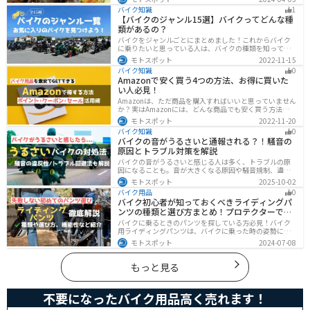
原因を知り対策を重ねておけば今よりもっと快適に走行
バイク知識
1
することができます。
【バイクのジャンル15選】バイクってどんな種
類があるの？
バイクをジャンルごとにまとめました！これからバイク
に乗りたいと思っている人は、バイクの種類を知って気
になる1台を見つけましょう。特徴やメリットデメリット
モトスポット
2022-11-15
なども記載しているので、デザインだけでなく性能から
バイク知識
0
もバイクを探せるようになると失敗しないバイク選びば
Amazonで安く買う4つの方法、お得に買いた
できるようになります。
い人必見！
Amazonは、ただ商品を購入すればいいと思っていません
か？実はAmazonには、どんな商品でも安く買う方法が存
在します。この記事では、Amazonでお得に買う方法を4
モトスポット
2022-11-20
つ紹介します！Amazonギフト券をやAmazonポイント、
バイク知識
0
Amazonプライム、タイムセールを活用して安くお得に買
バイクの音がうるさいと通報される？！騒音の
いましょう。
原因とトラブル対策を解説
バイクの音がうるさいと感じる人は多く、トラブルの原
因になることも。音が大きくなる原因や騒音規制、違反
になるケースを解説し、ライダーができるマナーや配慮
モトスポット
2025-10-02
の方法、さらには他人のバイクが迷惑なときの正しい対
バイク用品
0
処法まで紹介します。バイク好きも、周囲の騒音に悩む
バイク初心者が知っておくべきライディングパ
人も必見の内容です。
ンツの種類と選び方まとめ！プロテクターで脚
を守ろう
バイクに乗るときのパンツを探している方必見！バイク
用ライディングパンツは、バイクに乗った時の姿勢に最
適化されているので快適にバイクに乗ることができま
モトスポット
2024-07-08
す。プロテクター内蔵で安全性も高くなります。この記事
ではパンツの選び方や種類など初心者が知っておくべき
ことをまとめました。
もっと見る
不要になったバイク用品高く売れます！