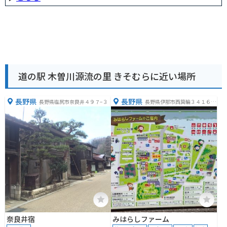
道の駅 木曽川源流の里 きそむらに近い場所
長野県
長野県
長野県塩尻市奈良井４９７−３
長野県伊那市西箕輪３４１６
−１
奈良井宿
みはらしファーム