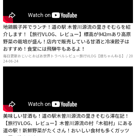
地鶏親子丼でランチ！道の駅 木曽川源流の里きそむらを紹
介します！【旅行VLOG、レビュー】標高が942ｍあり高原
野菜の栽培が盛ん！店内で販売している甘酒と冷凍餃子は
おすすめ！食堂には飛騨牛もあるよ！
毎日更新おじいとおばあ世界トラベルレビュー旅行VLOG【徳ちゃんねる】 / 20
24-06-24
美味しい甘酒も！道の駅木曽川源流の里きそむら滞在記！
【旅行VLOG、レビュー】木曽川源流の村「木祖村」にある
道の駅！新鮮野菜がたくさん！おいしい食材も多くガッツ