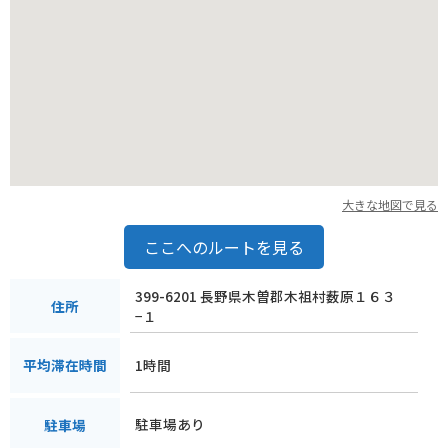
は、ご飯をつぶして串に巻き付け、味噌だれを塗って焼いたも
ので、香ばしい香りが食欲をそそります。
道の駅 木曽川源流の里 きそむらは、自然豊かな環境の中で、
地元の食や文化に触れることができる場所です。
大きな地図で見る
ここへのルートを見る
399-6201 長野県木曽郡木祖村薮原１６３
住所
−１
1時間
平均滞在時間
駐車場あり
駐車場