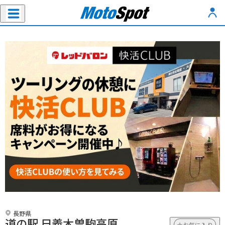
長野県
道の駅 日義木曽駒高原
お気に入り