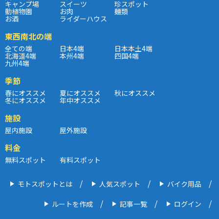
キャンプ場
スイーツ
珍スポット
動植物園
お肉
麺類
お酒
ライダーハウス
東西南北の端
全ての端
日本4端
日本本土4端
北海道4端
本州4端
四国4端
九州4端
季節
春にオススメ
夏にオススメ
秋にオススメ
冬にオススメ
年中オススメ
施設
屋内施設
屋外施設
料金
無料スポット
有料スポット
モトスポットとは
人気スポット
バイク用品
ルートを作成
記事一覧
ログイン