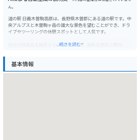
ん。
道の駅 日義木曽駒高原は、長野県木曽郡にある道の駅です。中
央アルプスと木曽駒ヶ岳の雄大な景色を望むことができ、ドラ
イブやツーリングの休憩スポットとして人気です。
...続きを読む
地元の特産品を販売するショップでは、新鮮な野菜や果物、木
曽漆器、木工品など、お土産に最適なものが揃っています。レ
ストランでは、地元産の食材を使った郷土料理や、信州そばな
基本情報
どが味わえます。
バイクで訪れる場合、道の駅には広い駐車場が完備されている
ので安心です。また、周辺には、木曽駒ヶ岳ロープウェイや、
寝覚の床など、観光スポットも点在しているので、ツーリング
の拠点としても最適です。