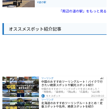
スカイラインや御嶽スカイラインへのアクセスが良く、
置しています。 道の駅 三岳は、地元の特産品が充実して
#道の駅
ツーリングの拠点としてもおすすめです。周辺には、キ
いることで知られており、木曽ヒノキを使った工芸品
ャンプ場や温泉などもあり、自然を満喫することができ
や、新鮮な地元産の野菜、山菜などが販売されていま
「周辺の道の駅」をもっと見る
ます。 木曽の名産品である「朴葉味噌」や「五平餅」
す。また、併設されているレストランでは、地元の食材
も、ぜひ道の駅で味わってみてください。朴葉味噌は、
を使った料理を楽しむことができます。 バイクで訪れる
朴の葉の上で味噌と具材を焼いて食べる郷土料理で、ご
場合、道の駅 三岳は、ツーリングの休憩場所として最適
飯のお供に最適です。五平餅は、ご飯をつぶして串に巻
です。駐車場も広く、バイクラックも完備されていま
き付け、味噌だれを塗って焼いたもので、香ばしい香り
オススメスポット紹介記事
す。周辺には、開田高原や御嶽山など、ツーリングスポ
が食欲をそそります。 道の駅 木曽川源流の里 きそむら
ットも点在しており、拠点としても便利です。 木曽地方
は、自然豊かな環境の中で、地元の食や文化に触れるこ
は、古くから漆器の産地として知られており、道の駅 三
とができる場所です。
岳でも、木曽漆器を購入することができます。木曽漆器
は、堅牢で美しく、使い込むほどに味わいが増すのが特
徴です。お土産にいかがでしょうか。
ツーリング
1
中国のおすすめツーリングルート！バイクで行
きたい絶景スポットや観光スポット紹介
中国のおすすめツーリングスポットをまとめました！
「鳥取県」「島根県」「岡山県」「広島県」「山口県」
の各県の観光地紹介します。自然豊かな山々や湖、温泉
モトスポット
2023-09-10
地が点在し、四季折々の景色を楽しめるスポットが多数
ツーリング
1
あります。バイクで中国にツーリングに行く際は参考に
北海道のおすすめツーリングルートまとめ！定
してください。
番スポットや名所、絶景スポットを紹介