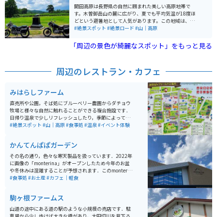
開田高原は長野県の自然に囲まれた美しい高原地帯で
す。木曽御岳山の麓に広がり、夏でも平均気温が18度ほ
どという避暑地として人気があります。この地域は、
「木曽馬とそばのふるさと」としても有名で、新鮮な空
#絶景スポット
#絶景ロード
#山｜高原
気と豊かな自然の中で四季折々の景色を眺めながら走行
できるのが醍醐味です。 空気が澄んでいて天気が良けれ
「周辺の景色が綺麗なスポット」をもっと見る
ば御嶽山が見えたり、飲食店やキャンプ場もあるので観
光地として十分楽しめます。また、地元で採れたそばを
使用した料理を堪能できる食事処もあります。8月下旬ぐ
周辺のレストラン・カフェ
らいになると蕎麦の花が一面に咲くのでそれを見にいく
のもオススメです。
みはらしファーム
直売所や公園，そば処にブルーベリー農園からダチョウ
牧場と様々な自然に触れることができる複合施設です．
日帰り温泉で少しリフレッシュしたり，季節によっては
果物や野菜の収穫体験ができたり，キックバイク体験コ
#絶景スポット
#山｜高原
#食事処
#温泉
#イベント体験
ースなどで子供連れでも田舎体験を満喫できます．
かんてんぱぱガーデン
その名の通り，色々な寒天製品を扱っています．2022年
に画像の「monterina」がオープンしたため今年のお盆
や冬休みは混雑することが予想されます．このmonterin
aは，寒天に限らず，全国の珍味や長野県の地酒(日本酒)
#食事処
#お土産
#カフェ｜軽食
を揃えており，どんな世代の方にも楽しんでいただける
と思います．地方の意外な珍味に出会えるかもしれませ
駒ヶ根ファームス
ん．
山道の途中にある道の駅のような小規模の売店です．駐
車場から少し歩けば大きな橋があり，太田切川を見下ろ