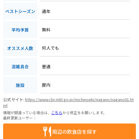
通年
ベストシーズン
無料
平均予算
何人でも
オススメ人数
普通
混雑具合
屋内
施設
公式サイト:
https://www.cbr.mlit.go.jp/michinoeki/nagano/nagano01.ht
ml
情報が間違っている場合は、
こちら
から修正をお願いします。
最終更新ユーザー：
周辺の飲食店を探す