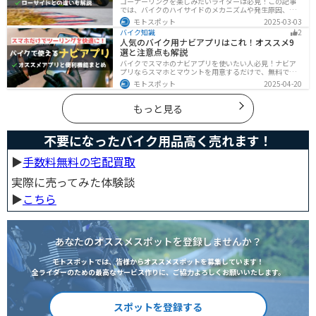
コーナーリングを楽しみたいライダーは必見！この記事
では、バイクのハイサイドのメカニズムや発生原因、対
処法、予防策を解説しています。実は、バイクのハイサ
モトスポット
2025-03-03
イドは危険な現象ですが、正しい知識と対策で防ぐこと
バイク知識
2
が可能です。この記事を読めば、ハイサイドのリスクを
人気のバイク用ナビアプリはこれ！オススメ9
減らせます。
選と注意点も解説
バイクでスマホのナビアプリを使いたい人必見！ナビア
プリならスマホとマウントを用意するだけで、無料です
ぐにナビが利用できます。インカムがあれば音声案内も
モトスポット
2025-04-20
聞けるので運転に集中したまま簡単にルートの把握がで
きます。慣れない土地やツーリングなどで活躍すること
間違いなしのオススメナビアプリを紹介します。
もっと見る
不要になったバイク用品高く売れます！
▶︎
手数料無料の宅配買取
実際に売ってみた体験談
▶︎
こちら
あなたのオススメスポットを登録しませんか？
モトスポットでは、皆様からオススメスポットを募集しています！
全ライダーのための最高なサービス作りに、ご協力よろしくお願いいたします。
スポットを登録する