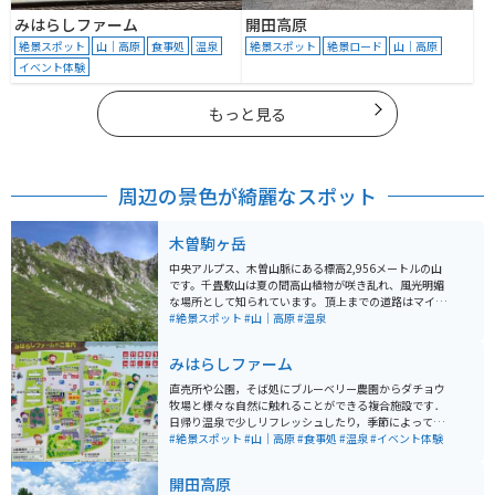
みはらしファーム
開田高原
絶景スポット
山｜高原
食事処
温泉
絶景スポット
絶景ロード
山｜高原
イベント体験
もっと見る
周辺の景色が綺麗なスポット
木曽駒ヶ岳
中央アルプス、木曽山脈にある標高2,956メートルの山
です。千畳敷山は夏の間高山植物が咲き乱れ、風光明媚
な場所として知られています。 頂上までの道路はマイカ
ー規制があるため、車やバイクでのアクセスはできませ
#絶景スポット
#山｜高原
#温泉
ん。途中の菅の台バスセンターから路線バスに乗り、そ
の後ロープウェイで頂上まで行く必要があります。
みはらしファーム
直売所や公園，そば処にブルーベリー農園からダチョウ
牧場と様々な自然に触れることができる複合施設です．
日帰り温泉で少しリフレッシュしたり，季節によっては
果物や野菜の収穫体験ができたり，キックバイク体験コ
#絶景スポット
#山｜高原
#食事処
#温泉
#イベント体験
ースなどで子供連れでも田舎体験を満喫できます．
開田高原