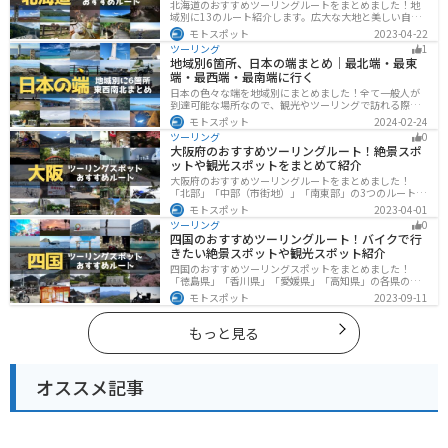
北海道のおすすめツーリングルートをまとめました！地
域別に13のルート紹介します。広大な大地と美しい自然
が広がり、四季折々の魅力を楽しめる観光スポットが数
モトスポット
2023-04-22
多くあります。バイクで北海道にツーリングに行く際は
ツーリング
1
参考にしてください。
地域別6箇所、日本の端まとめ｜最北端・最東
端・最西端・最南端に行く
日本の色々な端を地域別にまとめました！全て一般人が
到達可能な場所なので、観光やツーリングで訪れる際の
参考にしてください。
モトスポット
2024-02-24
ツーリング
0
大阪府のおすすめツーリングルート！絶景スポ
ットや観光スポットをまとめて紹介
大阪府のおすすめツーリングルートをまとめました！
「北部」「中部（市街地）」「南東部」の3つのルート紹
介します。歴史と近代が融合した魅力的なエリアで様々
モトスポット
2023-04-01
な楽しみ方ができます。バイクで大阪府にツーリングに
ツーリング
0
行く際は参考にしてください。
四国のおすすめツーリングルート！バイクで行
きたい絶景スポットや観光スポット紹介
四国のおすすめツーリングスポットをまとめました！
「徳島県」「香川県」「愛媛県」「高知県」の各県の観
光地紹介します。自然豊かな山々や湖、温泉地が点在
モトスポット
2023-09-11
し、四季折々の景色を楽しめるスポットが多数ありま
す。バイクで四国にツーリングに行く際は参考にしてく
ださい。
もっと見る
オススメ記事