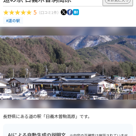
5
（口コミ1件）
#道の駅
長野県にある道の駅「日義木曽駒高原」です。
AIによる自動生成の説明文
※内容の正確性は保証されていませ