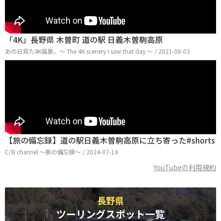
「4K」長野県 木曽町 道の駅 日義木曽駒高原
あの日見た4K風景。～ The 4K scenery I saw that day.～ / 2021-08-03
【旅の備忘録】道の駅日義木曽駒高原に立ち寄った#shorts
C/B channel 〜旅の備忘録〜 / 2024-07-14
YouTubeの利用規約
長野県
ツーリングスポット一覧