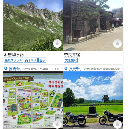
木曽駒ヶ岳
奈良井宿
絶景スポット
山｜高原
温泉
文化施設
長野県
長野県
長野県伊那市西箕輪３４１６
長野県木曽郡木曽町開田高原西
−１
野