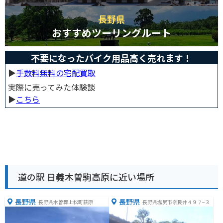
長野県
おすすめツーリングルート
不要になったバイク用品高く売れます！
▶︎
手数料無料の宅配買取
実際に売ってみた体験談
▶︎
こちら
道の駅 日義木曽駒高原に近い場所
長野県
長野県
長野県木曽郡上松町荻原
長野県塩尻市奈良井４９７−３