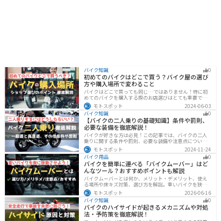
バイク知識
0
初めてのバイクはどこで買う？バイク屋の選び
方や購入場所で変わること
バイクはどこで買っても同じ…ではありません！特に初
めてのバイクを購入する際のお店選びはとても重要で
す。どんなお店で購入するのがベストなのか？失敗しな
モトスポット
2024-06-03
いお店選びのポイントをまとめます。
バイク知識
0
【バイクの二人乗りの基礎知識】条件や罰則、
必要な装備を徹底解説！
バイクが好きな方は必見！この記事では、バイクの二人
乗りに関する条件や罰則、必要な装備や注意点について
解説しています。実はバイクの二人乗りを安全に楽しむ
モトスポット
2024-11-24
ためには、条件やルールを知ることが大切です。この記
バイク用品
0
事を読めば、安全で快適なライディングを楽しめます。
バイクを簡単に運べる「バイクムーバー」はど
んなツール？おすすめポイントも解説
バイクムーバーとは何か、メリット・デメリット、使え
る場所や床キズ対策、選び方を解説。重いバイクを狭い
ガレージで楽に移動したい方へ、ワールドウォークやFov
モトスポット
2026-06-16
nyなどおすすめ商品2選の特徴も紹介します。駐車時の切
バイク知識
0
り返しや転倒の不安を減らしたいライダー必見です。導
バイクのハイサイドが起きるメカニズムや対処
入前の注意点もわかります。安全面まで確認。
法・予防策を徹底解説！