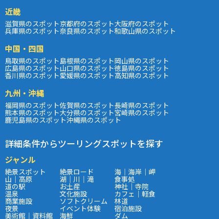
近畿
滋賀県のスポット
京都府のスポット
大阪府のスポット
兵庫県のスポット
奈良県のスポット
和歌山県のスポット
中国・四国
鳥取県のスポット
島根県のスポット
岡山県のスポット
広島県のスポット
山口県のスポット
徳島県のスポット
香川県のスポット
愛媛県のスポット
高知県のスポット
九州・沖縄
福岡県のスポット
佐賀県のスポット
長崎県のスポット
熊本県のスポット
大分県のスポット
宮崎県のスポット
鹿児島県のスポット
沖縄県のスポット
詳細条件からツーリングスポットを探す
ジャンル
絶景スポット
絶景ロード
海｜海岸｜岬
山｜高原
湖｜川｜滝
食事処
道の駅
お土産
神社｜寺院
温泉
文化施設
カフェ｜軽食
商業施設
ソフトクリーム
林道
夜景
イベント体験
宿泊施設
美術館｜資料館
海鮮
ダム