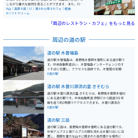
しながら雄大な自然を見ることができます．また，川に
降りることもでき，夏でも冷たい水で川遊びが楽しめま
#山｜高原
#湖｜川｜滝
#お土産
#カフェ｜軽食
す．川で遊んだ後のすずらんソフトクリームは絶品で
#ソフトクリーム
す．
「周辺のレストラン・カフェ」をもっと見る
周辺の道の駅
道の駅 木曽福島
道の駅 木曽福島は、長野県木曽郡木曽町にある道の駅で
す。中央自動車道沿い、木曽福島インターチェンジのす
ぐそばに位置し、アクセスも抜群です。 木曽路の玄関口
として、観光案内所では木曽ひのきを使用した温かみの
#道の駅
ある空間で、観光パンフレットや地域情報を入手できま
す。地元の特産品を販売するショップでは、木曽漆器や
道の駅 木曽川源流の里 きそむら
木工品、そば、五平餅など、旅の思い出やお土産に最適
な品々が揃っています。 バイクで訪れる場合、道の駅に
道の駅 木曽川源流の里 きそむらは、長野県木曽郡木祖村
は広い駐車場が完備されているので安心です。ツーリン
にある道の駅です。中央自動車道 伊那ICから国道361号
グの休憩地点として利用するのも良いでしょう。木曽路
線を経て約1時間でアクセスできます。 木曽川源流の里
は、雄大な山々に囲まれた風光明媚なルートです。道の
きそむらは、その名の通り、木曽川の源流近くに位置
#道の駅
駅 木曽福島を拠点に、自然を感じながらのツーリングを
し、雄大な自然に囲まれています。道の駅には、地元の
楽しんでみてはいかがでしょうか。 また、周辺には、国
食材をふんだんに使ったレストランや、特産品を販売す
道の駅 三岳
の重要文化財に指定されている旧家で、当時の暮らしを
るショップがあり、観光客に人気です。新鮮な野菜や果
垣間見ることができる「福島宿 木曽路の宿場町」や、鮮
物、山菜、きのこなどが手に入り、お土産にも最適で
道の駅 三岳は、長野県木曽郡木曽町にある道の駅です。
やかな紅葉が美しい「寝覚ノ床」など、見どころもたく
す。また、木工品や陶芸品など、地元の工芸品を販売す
中央アルプスと南アルプスの間を流れる木曽川沿いに位
さんあります。
る店もあります。 バイクで訪れる場合、道の駅から乗鞍
置し、周囲を雄大な山々に囲まれた自然豊かな場所に位