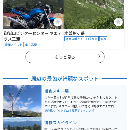
御嶽山ビジターセンター やまテ
木曽駒ヶ岳
ラス王滝
絶景スポット
山｜高原
温泉
絶景スポット
山｜高原
もっと見る
周辺の景色が綺麗なスポット
御嶽スキー場
スキー場ですが近年は夏の営業にも力を入れており、キ
ャンプ場やオフロードバイクの走行場所として開発され
ています。オフロード走行ができる「御嶽エクスプロー
ラーパーク」は駐車場は広めですが、コース入り口とト
#絶景スポット
#山｜高原
#キャンプ場
イレに近く便利なところは限定的です。コースは初心者
から中級者まで楽しめます。いわゆるハードエンデュー
御嶽スカイライン
ロ的なセクションは少なめです。
約17.2kmのワインディングロードで御嶽山7合目の田の