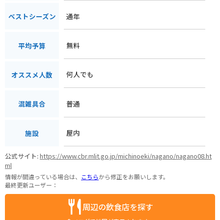
通年
ベストシーズン
無料
平均予算
何人でも
オススメ人数
普通
混雑具合
屋内
施設
公式サイト:
https://www.cbr.mlit.go.jp/michinoeki/nagano/nagano08.ht
ml
情報が間違っている場合は、
こちら
から修正をお願いします。
最終更新ユーザー：
周辺の飲食店を探す