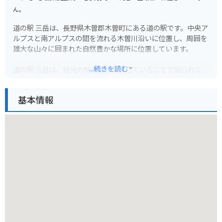
ん。
道の駅 三岳は、長野県木曽郡木曽町にある道の駅です。中央ア
ルプスと南アルプスの間を流れる木曽川沿いに位置し、周囲を
雄大な山々に囲まれた自然豊かな場所に位置しています。
...続きを読む
道の駅 三岳は、地元の特産品が充実していることで知られてお
り、木曽ヒノキを使った工芸品や、新鮮な地元産の野菜、山菜
などが販売されています。また、併設されているレストランで
基本情報
は、地元の食材を使った料理を楽しむことができます。
バイクで訪れる場合、道の駅 三岳は、ツーリングの休憩場所と
して最適です。駐車場も広く、バイクラックも完備されていま
す。周辺には、開田高原や御嶽山など、ツーリングスポットも
点在しており、拠点としても便利です。
木曽地方は、古くから漆器の産地として知られており、道の駅
三岳でも、木曽漆器を購入することができます。木曽漆器は、
堅牢で美しく、使い込むほどに味わいが増すのが特徴です。お
土産にいかがでしょうか。