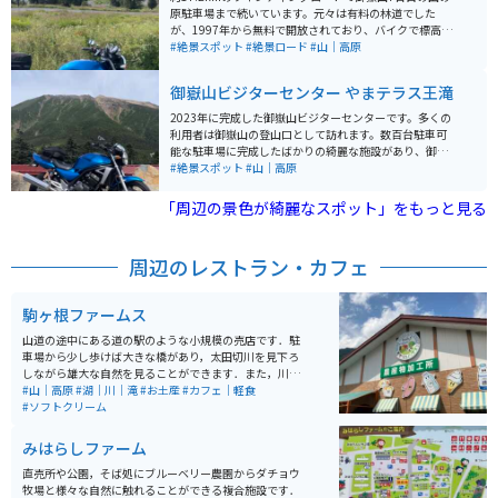
原駐車場まで続いています。元々は有料の林道でした
が、1997年から無料で開放されており、バイクで標高2,
180mまでアクセスできます。九十九折りの連続するヘ
#絶景スポット
#絶景ロード
#山｜高原
アピンカーブがあり、楽しく走行できます。もちろん御
嶽山の素晴らしい景観も楽しめます。 御嶽スキー場の道
御嶽山ビジターセンター やまテラス王滝
のため、スキー場営業期間とその前後（11月上旬から5
月下旬）は閉鎖されますので通行可能なことを確認して
2023年に完成した御嶽山ビジターセンターです。多くの
から行く様にしましょう。御嶽山の7合目からは頂上の剣
利用者は御嶽山の登山口として訪れます。数百台駐車可
ヶ峰まで約3時間での登山も可能ですが、ライダー装備
能な駐車場に完成したばかりの綺麗な施設があり、御嶽
では厳しいかもしれません。 道はチェーンを巻いた作業
をはじめ周辺の観光情報や歴史を知ることができます。
#絶景スポット
#山｜高原
車が通るためか抉れていたりボコボコの場所が多く少々
施設入館料は無料で冷暖房完備、無料の水洗トイレもあ
危険ですのでゆっくり走ったほうが無難です。グングン
ります。ここからの御嶽山は他のどの道路よりも近くか
「周辺の景色が綺麗なスポット」をもっと見る
標高を上げながらゲレンデの絶景に綺麗なワインディン
ら見られるため、とても大きく雄大です。周辺道路は冬
グロードを眺められる場所はなかなか無いのでとっても
季閉鎖されるので注意してください。
おすすめです。
周辺のレストラン・カフェ
駒ヶ根ファームス
山道の途中にある道の駅のような小規模の売店です．駐
車場から少し歩けば大きな橋があり，太田切川を見下ろ
しながら雄大な自然を見ることができます．また，川に
降りることもでき，夏でも冷たい水で川遊びが楽しめま
#山｜高原
#湖｜川｜滝
#お土産
#カフェ｜軽食
す．川で遊んだ後のすずらんソフトクリームは絶品で
#ソフトクリーム
す．
みはらしファーム
直売所や公園，そば処にブルーベリー農園からダチョウ
牧場と様々な自然に触れることができる複合施設です．