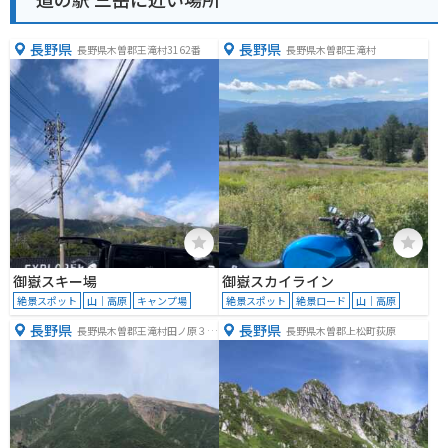
長野県
長野県
長野県木曽郡王滝村3162番
長野県木曽郡王滝村
御嶽スキー場
御嶽スカイライン
絶景スポット
山｜高原
キャンプ場
絶景スポット
絶景ロード
山｜高原
長野県
長野県
長野県木曽郡王滝村田ノ原３１
長野県木曽郡上松町荻原
６２