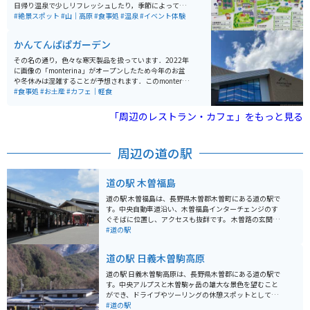
日帰り温泉で少しリフレッシュしたり，季節によっては
果物や野菜の収穫体験ができたり，キックバイク体験コ
#絶景スポット
#山｜高原
#食事処
#温泉
#イベント体験
ースなどで子供連れでも田舎体験を満喫できます．
かんてんぱぱガーデン
その名の通り，色々な寒天製品を扱っています．2022年
に画像の「monterina」がオープンしたため今年のお盆
や冬休みは混雑することが予想されます．このmonterin
aは，寒天に限らず，全国の珍味や長野県の地酒(日本酒)
#食事処
#お土産
#カフェ｜軽食
を揃えており，どんな世代の方にも楽しんでいただける
と思います．地方の意外な珍味に出会えるかもしれませ
「周辺のレストラン・カフェ」をもっと見る
ん．
周辺の道の駅
道の駅 木曽福島
道の駅 木曽福島は、長野県木曽郡木曽町にある道の駅で
す。中央自動車道沿い、木曽福島インターチェンジのす
ぐそばに位置し、アクセスも抜群です。 木曽路の玄関口
として、観光案内所では木曽ひのきを使用した温かみの
#道の駅
ある空間で、観光パンフレットや地域情報を入手できま
す。地元の特産品を販売するショップでは、木曽漆器や
道の駅 日義木曽駒高原
木工品、そば、五平餅など、旅の思い出やお土産に最適
な品々が揃っています。 バイクで訪れる場合、道の駅に
道の駅 日義木曽駒高原は、長野県木曽郡にある道の駅で
は広い駐車場が完備されているので安心です。ツーリン
す。中央アルプスと木曽駒ヶ岳の雄大な景色を望むこと
グの休憩地点として利用するのも良いでしょう。木曽路
ができ、ドライブやツーリングの休憩スポットとして人
は、雄大な山々に囲まれた風光明媚なルートです。道の
気です。 地元の特産品を販売するショップでは、新鮮な
#道の駅