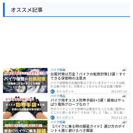
オススメ記事
バイク知識
1
台風対策は万全？バイクの転倒対策13選！すぐ
できる保管時の注意点
バイク保管時の台風対策はできていますか？バイクは倒
れる乗り物です。対策をしておかなければ台風で簡単に
倒れてしまいます。大切な愛車に傷がつく前にしっかり
モトスポット
2023-07-15
と対策しておきましょう。初心者でも簡単にできる台風
バイク用品
1
対策を紹介します。台風後にやるべきこともまとめてあ
バイク用オススメ防寒手袋6+3選！最強はやっ
るので、参考にしてください。
ぱり電熱グローブなの？
冬のライディングで防寒の必要性がもっとも高い箇所は
どこだと思いますか？ それは「手」と「指」。手と指が
冷えてしまうと、防寒ジャケットをいくら着込んでも寒
モトスポット
2023-11-18
さから逃れることはできません。そんな防寒の要となる
バイク知識
0
オススメ防寒手袋を紹介します。
【バイクに乗る時の服装ガイド】選び方のポイ
ント４選と避けるべき服装