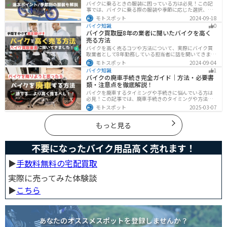
バイクに乗るときの服装に困っている方は必見！この記
事では、バイクに乗る際の服装や季節に応じた選択、避
けるべき服装について解説しています。実は、安全性だ
モトスポット
2024-09-18
けでなく、快適性も重要視することが大切です。この記
バイク知識
0
事を読めば、最適なバイクウェアを選ぶヒントが得られ
バイク買取歴8年の業者に聞いたバイクを高く
ます。
売る方法
バイクを高く売るコツや方法について、実際にバイク買
取業者として8年勤務している担当者に話を聞いてきまし
た！高く買い取ってもらえるバイクの特徴や業者がどの
モトスポット
2024-09-04
くらい利益を上乗せしているかなど、バイクを売ろうと
バイク知識
1
している人は必見の内容になっています。
バイクの廃車手続き完全ガイド｜方法・必要書
類・注意点を徹底解説！
バイクを廃車するタイミングや手続きに悩んでいる方は
必見！この記事では、廃車手続きのタイミングや方法、
流れを解説しています。実は、手続きの注意点や業者に
モトスポット
2025-03-07
依頼する際のポイントがあります。記事を読めば、バイ
クの廃車手続きがスムーズに行えるでしょう。
もっと見る
不要になったバイク用品高く売れます！
▶︎
手数料無料の宅配買取
実際に売ってみた体験談
▶︎
こちら
あなたのオススメスポットを登録しませんか？