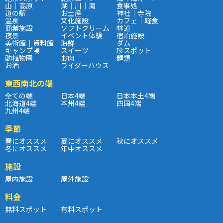
山｜高原
湖｜川｜滝
食事処
道の駅
お土産
神社｜寺院
温泉
文化施設
カフェ｜軽食
商業施設
ソフトクリーム
林道
夜景
イベント体験
宿泊施設
美術館｜資料館
海鮮
ダム
キャンプ場
スイーツ
珍スポット
動植物園
お肉
麺類
お酒
ライダーハウス
東西南北の端
全ての端
日本4端
日本本土4端
北海道4端
本州4端
四国4端
九州4端
季節
春にオススメ
夏にオススメ
秋にオススメ
冬にオススメ
年中オススメ
施設
屋内施設
屋外施設
料金
無料スポット
有料スポット