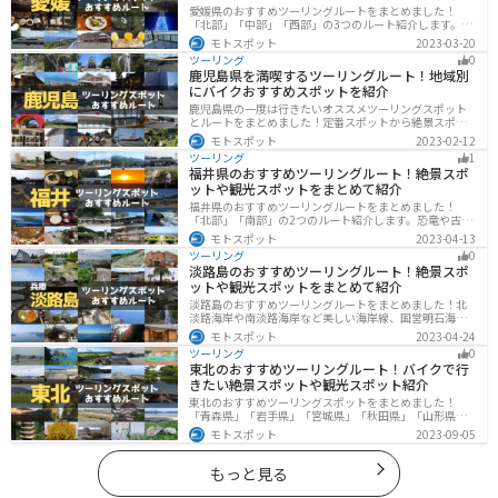
愛媛県のおすすめツーリングルートをまとめました！
「北部」「中部」「西部」の3つのルート紹介します。山
や海といった自然だけでなく、気軽に渡れる島もあり
モトスポット
2023-03-20
様々な楽しみ方ができます。バイクで愛媛県にツーリン
ツーリング
0
グに行く際は参考にしてください。
鹿児島県を満喫するツーリングルート！地域別
にバイクおすすめスポットを紹介
鹿児島県の一度は行きたいオススメツーリングスポット
とルートをまとめました！定番スポットから絶景スポッ
ト、温泉、山、海、グルメなど様々なジャンルで楽しめ
モトスポット
2023-02-12
ます。バイクで鹿児島ツーリングに行こうと思っている
ツーリング
1
人は、参考にしてください。
福井県のおすすめツーリングルート！絶景スポ
ットや観光スポットをまとめて紹介
福井県のおすすめツーリングルートをまとめました！
「北部」「南部」の2つのルート紹介します。恐竜や古代
遺跡、温泉地など魅力に溢れるスポットが多数ありま
モトスポット
2023-04-13
す。バイクで福井県にツーリングに行く際は参考にして
ツーリング
0
ください。
淡路島のおすすめツーリングルート！絶景スポ
ットや観光スポットをまとめて紹介
淡路島のおすすめツーリングルートをまとめました！北
淡路海岸や南淡路海岸など美しい海岸線、国営明石海峡
公園や淡路夢舞台など、自然とアートが融合した施設も
モトスポット
2023-04-24
多数あります。バイクで淡路島にツーリングに行く際は
ツーリング
0
参考にしてください。
東北のおすすめツーリングルート！バイクで行
きたい絶景スポットや観光スポット紹介
東北のおすすめツーリングスポットをまとめました！
「青森県」「岩手県」「宮城県」「秋田県」「山形県」
「福島県」の各県の観光地紹介します。自然豊かな山々
モトスポット
2023-09-05
や湖、温泉地が点在し、四季折々の景色を楽しめるスポ
ットが多数あります。バイクで東北にツーリングに行く
際は参考にしてください。
もっと見る