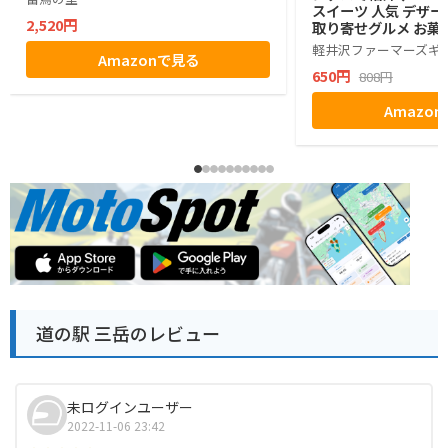
スイーツ 人気 デザー
2,520円
取り寄せグルメ お菓子
グミ ぶどう シャイン
軽井沢ファーマーズギ
Amazonで見る
ゼント ギフト お土産
650円
808円
小分け ばらまき バラ
生活 ハロウィン 母の
Amazo
お返し かわいい きれ
マーズギフト
道の駅 三岳のレビュー
未ログインユーザー
2022-11-06 23:42