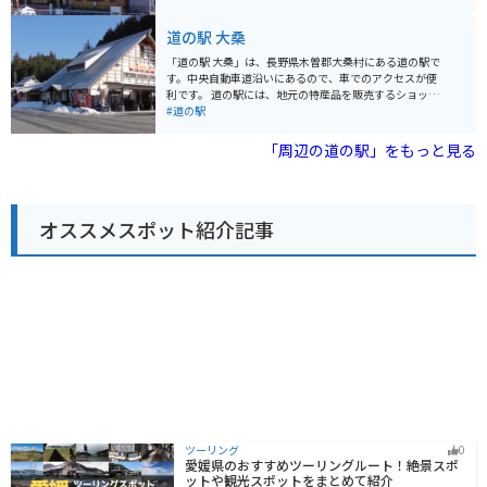
駅 木曽福島を拠点に、自然を感じながらのツーリングを
野菜や果物、木曽漆器、木工品など、お土産に最適なも
楽しんでみてはいかがでしょうか。 また、周辺には、国
のが揃っています。レストランでは、地元産の食材を使
道の駅 大桑
の重要文化財に指定されている旧家で、当時の暮らしを
った郷土料理や、信州そばなどが味わえます。 バイクで
垣間見ることができる「福島宿 木曽路の宿場町」や、鮮
訪れる場合、道の駅には広い駐車場が完備されているの
「道の駅 大桑」は、長野県木曽郡大桑村にある道の駅で
やかな紅葉が美しい「寝覚ノ床」など、見どころもたく
で安心です。また、周辺には、木曽駒ヶ岳ロープウェイ
す。中央自動車道沿いにあるので、車でのアクセスが便
さんあります。
や、寝覚の床など、観光スポットも点在しているので、
利です。 道の駅には、地元の特産品を販売するショップ
ツーリングの拠点としても最適です。
や、食事処があります。木曽地方は、木曽ひのきなどの
#道の駅
木材の産地として有名で、道の駅でも、それらを使った
工芸品やお土産が販売されています。 食事処では、地元
「周辺の道の駅」をもっと見る
産の食材を使った料理を楽しむことができます。名物
は、木曽牛や、山菜を使ったそば、五平餅などです。 バ
イクで訪れる場合、道の駅には広い駐車場が完備されて
いるので安心です。中央自動車道沿いの道の駅なので、
オススメスポット紹介記事
ツーリングの休憩場所としても最適です。 周辺には、木
曽五木で有名な森林鉄道「赤沢自然休養林」や、温泉施
設「阿寺渓谷温泉」など、観光スポットも充実している
ので、ぜひ立ち寄ってみてください。
ツーリング
0
愛媛県のおすすめツーリングルート！絶景スポ
ットや観光スポットをまとめて紹介