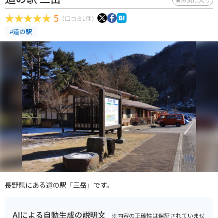
5
（口コミ1件）
#道の駅
長野県にある道の駅「三岳」です。
AIによる自動生成の説明文
※内容の正確性は保証されていませ