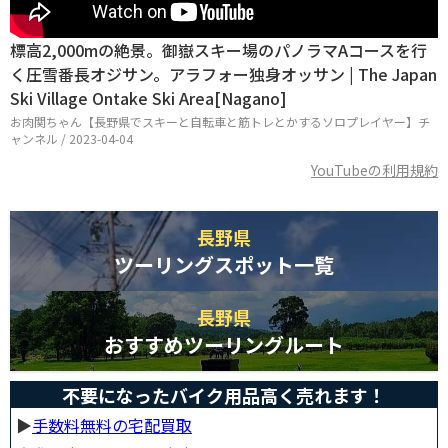
標高2,000mの絶景。御嶽スキー場のパノラマAコースを行
く圧雪番長オジサン。アラフォー独身オッサン | The Japan
Ski Village Ontake Ski Area[Nagano]
お肉関ちゃん【長野県でスキーと自転車と筋トレとかするソロプレイヤー】チ
ャンネル / 2023-04-04
YouTubeの利用規約
長野県
ツーリングスポット一覧
長野県
おすすめツーリングルート
不要になったバイク用品高く売れます！
▶︎
手数料無料の宅配買取