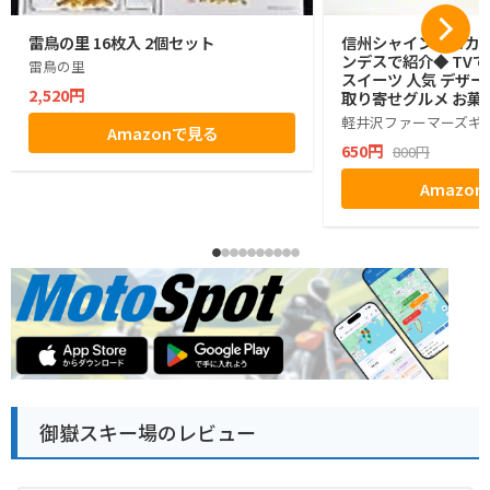
雷鳥の里 16枚入 2個セット
信州シャインマスカッ
ンデスで紹介◆ TVで
雷鳥の里
スイーツ 人気 デザー
2,520円
取り寄せグルメ お菓子
グミ ぶどう シャイン
軽井沢ファーマーズギ
Amazonで見る
ゼント ギフト お土産
650円
800円
小分け ばらまき バラ
生活 ハロウィン 母の
Amazo
お返し かわいい きれ
マーズギフト
御嶽スキー場のレビュー