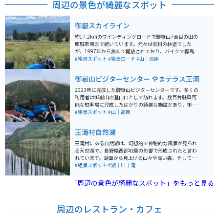
周辺の景色が綺麗なスポット
御嶽スカイライン
約17.2kmのワインディングロードで御嶽山7合目の田の
原駐車場まで続いています。元々は有料の林道でした
が、1997年から無料で開放されており、バイクで標高2,
180mまでアクセスできます。九十九折りの連続するヘ
#絶景スポット
#絶景ロード
#山｜高原
アピンカーブがあり、楽しく走行できます。もちろん御
嶽山の素晴らしい景観も楽しめます。 御嶽スキー場の道
御嶽山ビジターセンター やまテラス王滝
のため、スキー場営業期間とその前後（11月上旬から5
月下旬）は閉鎖されますので通行可能なことを確認して
2023年に完成した御嶽山ビジターセンターです。多くの
から行く様にしましょう。御嶽山の7合目からは頂上の剣
利用者は御嶽山の登山口として訪れます。数百台駐車可
ヶ峰まで約3時間での登山も可能ですが、ライダー装備
能な駐車場に完成したばかりの綺麗な施設があり、御嶽
では厳しいかもしれません。 道はチェーンを巻いた作業
をはじめ周辺の観光情報や歴史を知ることができます。
#絶景スポット
#山｜高原
車が通るためか抉れていたりボコボコの場所が多く少々
施設入館料は無料で冷暖房完備、無料の水洗トイレもあ
危険ですのでゆっくり走ったほうが無難です。グングン
ります。ここからの御嶽山は他のどの道路よりも近くか
王滝村自然湖
標高を上げながらゲレンデの絶景に綺麗なワインディン
ら見られるため、とても大きく雄大です。周辺道路は冬
グロードを眺められる場所はなかなか無いのでとっても
季閉鎖されるので注意してください。
王滝村にある自然湖は、幻想的で神秘的な風景が見られ
おすすめです。
る天然湖で、長野県西部地震の影響で形成されたと言わ
れています。湖面から見上げる山々や深い森、そして多
彩な木々には心が癒されます。谷間の川が堰き止められ
#絶景スポット
#湖｜川｜滝
たことで出来た湖のため、立ち枯れした木々があり幻想
的です。 おんたけ湖カヌーツーリングが人気で、標高90
「周辺の景色が綺麗なスポット」をもっと見る
0mに広がる湖の美しい風景を楽しむことができます。初
心者の方でもレクリエーショナルカヌーによる湖上散策
をインストラクターと一緒に気軽に楽しめます。駐車場
周辺のレストラン・カフェ
は道の脇にある少しのスペースでトイレはありません。