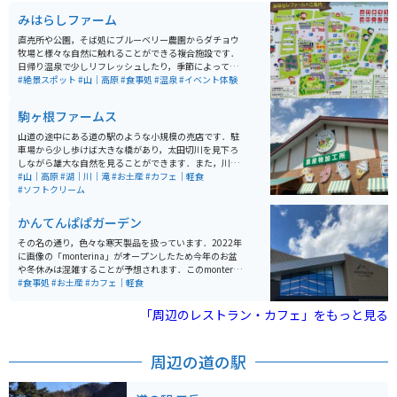
みはらしファーム
直売所や公園，そば処にブルーベリー農園からダチョウ
牧場と様々な自然に触れることができる複合施設です．
日帰り温泉で少しリフレッシュしたり，季節によっては
果物や野菜の収穫体験ができたり，キックバイク体験コ
#絶景スポット
#山｜高原
#食事処
#温泉
#イベント体験
ースなどで子供連れでも田舎体験を満喫できます．
駒ヶ根ファームス
山道の途中にある道の駅のような小規模の売店です．駐
車場から少し歩けば大きな橋があり，太田切川を見下ろ
しながら雄大な自然を見ることができます．また，川に
降りることもでき，夏でも冷たい水で川遊びが楽しめま
#山｜高原
#湖｜川｜滝
#お土産
#カフェ｜軽食
す．川で遊んだ後のすずらんソフトクリームは絶品で
#ソフトクリーム
す．
かんてんぱぱガーデン
その名の通り，色々な寒天製品を扱っています．2022年
に画像の「monterina」がオープンしたため今年のお盆
や冬休みは混雑することが予想されます．このmonterin
aは，寒天に限らず，全国の珍味や長野県の地酒(日本酒)
#食事処
#お土産
#カフェ｜軽食
を揃えており，どんな世代の方にも楽しんでいただける
と思います．地方の意外な珍味に出会えるかもしれませ
「周辺のレストラン・カフェ」をもっと見る
ん．
周辺の道の駅