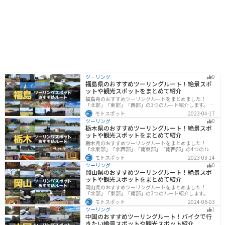
ツーリング
0
福島県のおすすめツーリングルート！絶景スポ
ットや観光スポットをまとめて紹介
福島県のおすすめツーリングルートをまとめました！
「北部」「東部」「西部」の3つのルート紹介します。内
陸部には山々が連なり、海岸線は太平洋に面してるので
モトスポット
2023-04-17
観光スポットが多数あります。バイクで福島県にツーリ
ツーリング
0
ングに行く際は参考にしてください。
栃木県のおすすめツーリングルート！絶景スポ
ットや観光スポットをまとめて紹介
栃木県のおすすめツーリングルートをまとめました！
「北東部」「北西部」「南東部」「南西部」の4つのルー
ト紹介します。日本を代表する神社や広大な山や滝、湖
モトスポット
2023-03-14
などを歴史や自然を満喫するツーリングができます。バ
ツーリング
0
イクで栃木県にツーリングに行く際は参考にしてくださ
岡山県のおすすめツーリングルート！絶景スポ
い。
ットや観光スポットをまとめて紹介
岡山県のおすすめツーリングルートをまとめました！
「北部」「東部」「南部」の3つのルート紹介します。岡
山市や倉敷市など、歴史ある街並みも魅力的で、バイク
モトスポット
2024-06-03
ツーリングに最適なスポットが多数あります。バイクで
ツーリング
1
岡山県にツーリングに行く際は参考にしてください。
中国のおすすめツーリングルート！バイクで行
きたい絶景スポットや観光スポット紹介