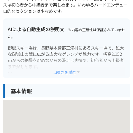
スは初心者から中級者まで楽しめます。いわゆるハードエンデュー
ロ的なセクションは少なめです。
AIによる自動生成の説明文
※内容の正確性は保証されていませ
ん。
御嶽スキー場は、長野県木曽郡王滝村にあるスキー場で、雄大
な御嶽山の麓に広がる広大なゲレンデが魅力です。標高2,152
mからの絶景を眺めながらの滑走は爽快で、初心者から上級者
まで楽しめます。
...続きを読む
11月下旬から5月上旬までと、長い期間オープンしているのも
魅力のひとつです。春スキーの時期には、雪質が柔らかく変化
基本情報
するため、スキー、スノーボード共にロングターンを楽しめま
す。
バイクで行く場合は、冬季は積雪や路面凍結のため、通行止め
になる可能性があります。事前に道路状況を確認し、冬用タイ
ヤの装着やチェーンの携行など、安全対策を万全にしましょ
う。麓には宿泊施設や温泉もありますので、ゆったりと滞在す