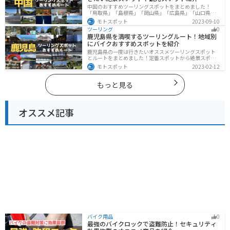
中国のおすすめツーリングスポットをまとめました！
「鳥取県」「島根県」「岡山県」「広島県」「山口県」
の各県の観光地紹介します。自然豊かな山々や湖、温泉
モトスポット
2023-09-10
地が点在し、四季折々の景色を楽しめるスポットが多数
ツーリング
0
あります。バイクで中国にツーリングに行く際は参考に
鹿児島県を満喫するツーリングルート！地域別
してください。
にバイクおすすめスポットを紹介
鹿児島県の一度は行きたいオススメツーリングスポット
とルートをまとめました！定番スポットから絶景スポッ
ト、温泉、山、海、グルメなど様々なジャンルで楽しめ
モトスポット
2023-02-12
ます。バイクで鹿児島ツーリングに行こうと思っている
人は、参考にしてください。
もっと見る
オススメ記事
バイク用品
0
最強のバイクロックで盗難防止！セキュリティ