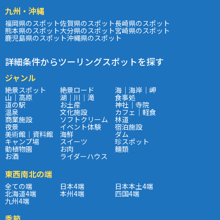
九州・沖縄
福岡県のスポット
佐賀県のスポット
長崎県のスポット
熊本県のスポット
大分県のスポット
宮崎県のスポット
鹿児島県のスポット
沖縄県のスポット
詳細条件からツーリングスポットを探す
ジャンル
絶景スポット
絶景ロード
海｜海岸｜岬
山｜高原
湖｜川｜滝
食事処
道の駅
お土産
神社｜寺院
温泉
文化施設
カフェ｜軽食
商業施設
ソフトクリーム
林道
夜景
イベント体験
宿泊施設
美術館｜資料館
海鮮
ダム
キャンプ場
スイーツ
珍スポット
動植物園
お肉
麺類
お酒
ライダーハウス
東西南北の端
全ての端
日本4端
日本本土4端
北海道4端
本州4端
四国4端
九州4端
季節