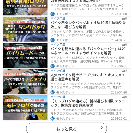
効果抜群のオススメ商品を紹介
バイクの盗難対策にバイクロックは必須です！チェーン
ロック、U字ロック、ブレードロックなど様々なタイプが
あるので自分の用途に合った使いやすいものを選びまし
モトスポット
2023-05-08
ょう。この記事ではバイクロックの種類と特徴、それぞ
バイク用品
0
れ最強の商品を紹介します。
バイク用タンクバッグおすすめ10選！種類や失
敗しない選び方を解説
スマホやカメラ、飲み物、地図などのよく使う小物をサ
ッと取り出して使いたい人必見！タンクバッグなら乗車
中でも簡単に荷物を確認できます。脱着もマグネットや
モトスポット
2024-04-21
吸盤でつけるだけで非常に簡単、しっかり固定したい人
バイク用品
0
はベルトを使うこともできます。
バイクを簡単に運べる「バイクムーバー」はど
んなツール？おすすめポイントも解説
バイクムーバーとは何か、メリット・デメリット、使え
る場所や床キズ対策、選び方を解説。重いバイクを狭い
ガレージで楽に移動したい方へ、ワールドウォークやFov
モトスポット
2026-06-16
nyなどおすすめ商品2選の特徴も紹介します。駐車時の切
バイク知識
2
り返しや転倒の不安を減らしたいライダー必見です。導
人気のバイク用ナビアプリはこれ！オススメ9
入前の注意点もわかります。安全面まで確認。
選と注意点も解説
バイクでスマホのナビアプリを使いたい人必見！ナビア
プリならスマホとマウントを用意するだけで、無料です
ぐにナビが利用できます。インカムがあれば音声案内も
モトスポット
2025-04-20
聞けるので運転に集中したまま簡単にルートの把握がで
バイク知識
0
きます。慣れない土地やツーリングなどで活躍すること
【モトブログの始め方】機材選びや撮影テクニ
間違いなしのオススメナビアプリを紹介します。
ック、編集方法を徹底解説
モトブログの始め方を知りたい人必見！この記事では、
モトブログの始め方から成功のコツまでを解説します。
実は、モトブログを始めるには機材をそろえる必要があ
モトスポット
2024-10-01
ります。記事を読めば、モトブログを成功させるための
コツを知ることが可能です。
もっと見る