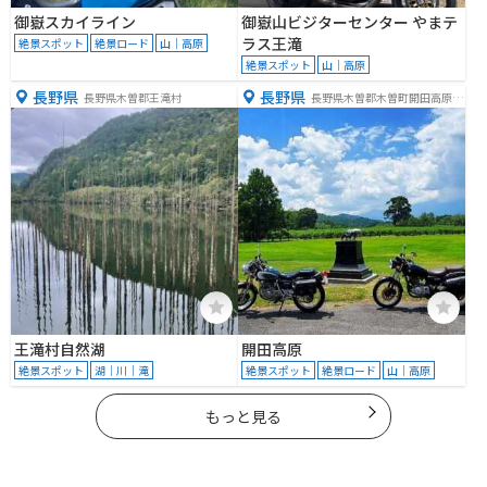
御嶽スカイライン
御嶽山ビジターセンター やまテ
ラス王滝
絶景スポット
絶景ロード
山｜高原
絶景スポット
山｜高原
長野県
長野県
長野県木曽郡王滝村
長野県木曽郡木曽町開田高原西
野
王滝村自然湖
開田高原
絶景スポット
湖｜川｜滝
絶景スポット
絶景ロード
山｜高原
もっと見る