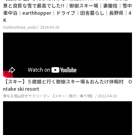
景と良質な雪で最高でした!!｜御嶽スキー場｜妻籠宿｜雪中
車中泊｜earthhopper｜ドライブ｜田舎暮らし｜長野県｜4
K
Outdoorbase_asobi / 2024-03-20
【スキー】５歳娘と行く御嶽スキー場＆おんたけ休暇村 O
ntake ski resort
単なる雪山好きサラリーマン 【スキー・旅行・乗り物】 / 2022-04-10