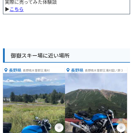
実際に売ってみた体験談
▶︎
こちら
御嶽スキー場に近い場所
長野県
長野県
長野県木曽郡王滝村
長野県木曽郡王滝村田ノ原３１
６２