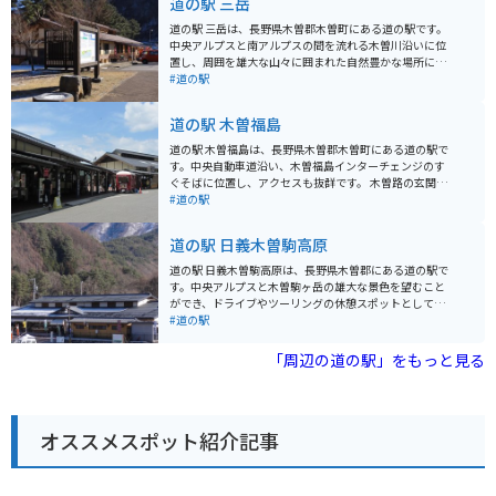
道の駅 三岳
道の駅 三岳は、長野県木曽郡木曽町にある道の駅です。
中央アルプスと南アルプスの間を流れる木曽川沿いに位
置し、周囲を雄大な山々に囲まれた自然豊かな場所に位
置しています。 道の駅 三岳は、地元の特産品が充実して
#道の駅
いることで知られており、木曽ヒノキを使った工芸品
や、新鮮な地元産の野菜、山菜などが販売されていま
道の駅 木曽福島
す。また、併設されているレストランでは、地元の食材
を使った料理を楽しむことができます。 バイクで訪れる
道の駅 木曽福島は、長野県木曽郡木曽町にある道の駅で
場合、道の駅 三岳は、ツーリングの休憩場所として最適
す。中央自動車道沿い、木曽福島インターチェンジのす
です。駐車場も広く、バイクラックも完備されていま
ぐそばに位置し、アクセスも抜群です。 木曽路の玄関口
す。周辺には、開田高原や御嶽山など、ツーリングスポ
として、観光案内所では木曽ひのきを使用した温かみの
#道の駅
ットも点在しており、拠点としても便利です。 木曽地方
ある空間で、観光パンフレットや地域情報を入手できま
は、古くから漆器の産地として知られており、道の駅 三
す。地元の特産品を販売するショップでは、木曽漆器や
道の駅 日義木曽駒高原
岳でも、木曽漆器を購入することができます。木曽漆器
木工品、そば、五平餅など、旅の思い出やお土産に最適
は、堅牢で美しく、使い込むほどに味わいが増すのが特
な品々が揃っています。 バイクで訪れる場合、道の駅に
道の駅 日義木曽駒高原は、長野県木曽郡にある道の駅で
徴です。お土産にいかがでしょうか。
は広い駐車場が完備されているので安心です。ツーリン
す。中央アルプスと木曽駒ヶ岳の雄大な景色を望むこと
グの休憩地点として利用するのも良いでしょう。木曽路
ができ、ドライブやツーリングの休憩スポットとして人
は、雄大な山々に囲まれた風光明媚なルートです。道の
気です。 地元の特産品を販売するショップでは、新鮮な
#道の駅
駅 木曽福島を拠点に、自然を感じながらのツーリングを
野菜や果物、木曽漆器、木工品など、お土産に最適なも
楽しんでみてはいかがでしょうか。 また、周辺には、国
のが揃っています。レストランでは、地元産の食材を使
「周辺の道の駅」をもっと見る
の重要文化財に指定されている旧家で、当時の暮らしを
った郷土料理や、信州そばなどが味わえます。 バイクで
垣間見ることができる「福島宿 木曽路の宿場町」や、鮮
訪れる場合、道の駅には広い駐車場が完備されているの
やかな紅葉が美しい「寝覚ノ床」など、見どころもたく
で安心です。また、周辺には、木曽駒ヶ岳ロープウェイ
さんあります。
や、寝覚の床など、観光スポットも点在しているので、
オススメスポット紹介記事
ツーリングの拠点としても最適です。