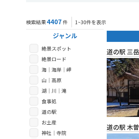
4407
検索結果
件
1~30件を表示
ジャンル
絶景スポット
道の駅 三
絶景ロード
海｜海岸｜岬
山｜高原
湖｜川｜滝
食事処
道の駅
お土産
道の駅 木
神社｜寺院