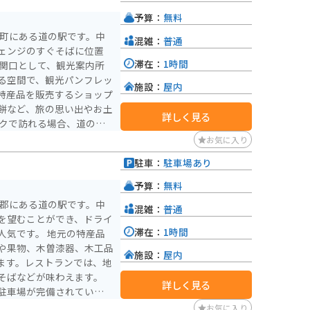
予算：
無料
器を購入することができま
曽町にある道の駅です。中
混雑：
普通
込むほどに味わいが増すの
ェンジのすぐそばに位置
か。
滞在：
1時間
る空間で、観光パンフレッ
施設：
屋内
特産品を販売するショップ
餅など、旅の思い出やお土
詳しく見る
安心です。ツーリングの休
お気に入り
う。木曽路は、雄大な山々
駐車：
駐車場あり
の駅 木曽福島を拠点に、
んでみてはいかがでしょう
予算：
無料
曽郡にある道の駅です。中
混雑：
普通
きる「福島宿 木曽路の宿
を望むことができ、ドライ
覚ノ床」など、見どころも
滞在：
1時間
 地元の特産品
や果物、木曽漆器、木工品
施設：
屋内
ます。レストランでは、地
そばなどが味わえます。
詳しく見る
駐車場が完備されているの
ヶ岳ロープウェイや、寝覚
お気に入り