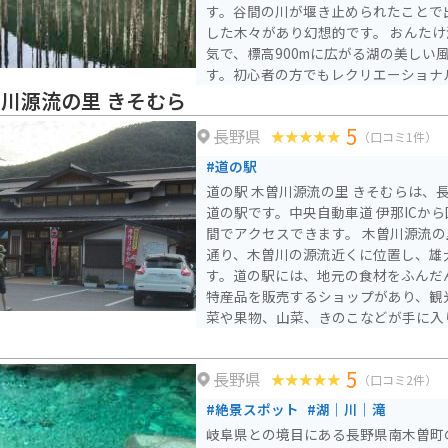
す。谷間の川が堰き止められたことで
した木々があり幻想的です。 おんたけ湖カヌーツーリングが人
気で、標高900mに広がる湖の美しい
す。初心者の方でもレクリエーショナ
インストラクターと一緒に気軽に楽し
曽川源流の里 きそむら
ある少しのスペースでトイレはありま
5
長野県
（口コミ1件）
#道の駅
道の駅 木曽川源流の里 きそむらは、
道の駅です。中央自動車道 伊那ICから
間でアクセスできます。 木曽川源流の里 きそむらは、その名の
通り、木曽川の源流近くに位置し、雄
す。道の駅には、地元の食材をふんだ
特産品を販売するショップがあり、観
菜や果物、山菜、きのこなどが手に入
また、木工品や陶芸品など、地元の工
す。 バイクで訪れる場合、道の駅から乗鞍スカイラインや御嶽
5
長野県
スカイラインへのアクセスが良く、ツ
（口コミ2件）
すすめです。周辺には、キャンプ場や
#絶景スポット
#湖｜川｜滝
喫することができます。 木曽の名産品である「朴葉味噌」や
岐阜県との境目にある長野県南木曽町
「五平餅」も、ぜひ道の駅で味わって