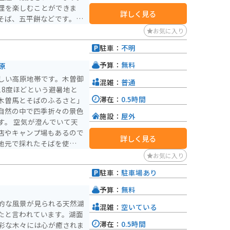
理を楽しむことができま
詳しく見る
そば、五平餅などです。
駐車場が完備されているの
お気に入り
駅なので、ツーリングの休
駐車：
不明
阿寺渓谷温泉」など、観光
予算：
無料
原
ち寄ってみてください。
しい高原地帯です。木曽御
混雑：
普通
18度ほどという避暑地と
滞在：
0.5時間
木曽馬とそばのふるさと」
自然の中で四季折々の景色
施設：
屋外
いて天
店やキャンプ場もあるので
詳しく見る
地元で採れたそばを使用し
。8月下旬ぐらいになると
お気に入り
いくのもオススメです。
駐車：
駐車場あり
予算：
無料
的な風景が見られる天然湖
混雑：
空いている
たと言われています。湖面
滞在：
0.5時間
彩な木々には心が癒されま