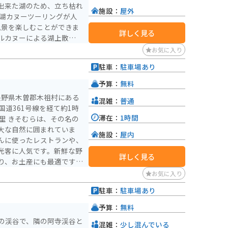
出来た湖のため、立ち枯れ
施設：
屋外
風景を楽しむことができま
詳しく見る
ルカヌーによる湖上散策を
めます。駐車場は道の脇に
お気に入り
せん。
駐車：
駐車場あり
予算：
無料
長野県木曽郡木祖村にある
混雑：
普通
国道361号線を経て約1時
滞在：
1時間
大な自然に囲まれていま
施設：
屋内
んに使ったレストランや、
光客に人気です。新鮮な野
詳しく見る
り、お土産にも最適です。
芸品を販売する店もありま
お気に入り
駐車：
駐車場あり
ーリングの拠点としてもお
温泉などもあり、自然を満
予算：
無料
の渓谷で、隣の阿寺渓谷と
混雑：
少し混んでいる
みてください。朴葉味噌