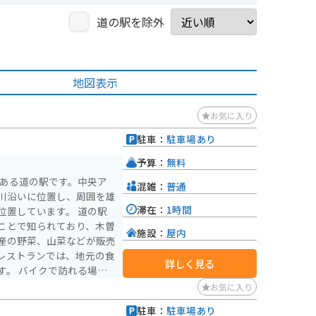
道の駅を除外
地図表示
お気に入り
駐車：
駐車場あり
予算：
無料
にある道の駅です。中央ア
混雑：
普通
川沿いに位置し、周囲を雄
滞在：
1時間
しています。 道の駅
ことで知られており、木曽
施設：
屋内
産の野菜、山菜などが販売
レストランでは、地元の食
詳しく見る
れる場
憩場所として最適です。駐
お気に入り
ています。周辺には、開田
駐車：
駐車場あり
トも点在しており、拠点と