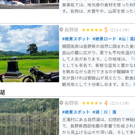
食事処では、地元産の食材を使った料
す。名物は、木曽牛や、山菜を使った
バイクで訪れる場合、道の駅には広い
で安心です。中央自動車道沿いの道の
5
長野県
憩場所としても最適です。 周辺には、木曽五木で有名な森林鉄
（口コミ1件）
道「赤沢自然休養林」や、温泉施設「
#絶景スポット
#絶景ロード
#山｜高
スポットも充実しているので、ぜひ立
開田高原は長野県の自然に囲まれた美
岳山の麓に広がり、夏でも平均気温が
して人気があります。この地域は、「
としても有名で、新鮮な空気と豊かな
を眺めながら走行できるのが醍醐味です。 空気が澄んで
気が良ければ御嶽山が見えたり、飲食
観光地として十分楽しめます。また、
た料理を堪能できる食事処もあります
湖
蕎麦の花が一面に咲くのでそれを見に
4
長野県
（口コミ1件）
#絶景スポット
#湖｜川｜滝
王滝村にある自然湖は、幻想的で神秘
で、長野県西部地震の影響で形成され
から見上げる山々や深い森、そして多