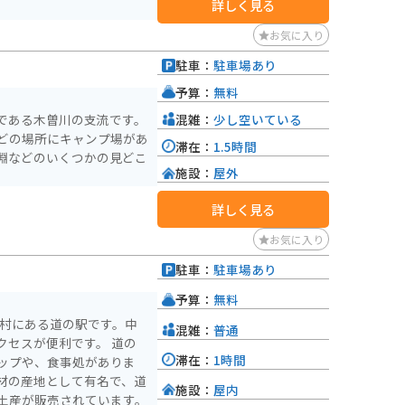
詳しく見る
お気に入り
駐車：
駐車場あり
予算：
無料
混雑：
少し空いている
である木曽川の支流です。
どの場所にキャンプ場があ
滞在：
1.5時間
淵などのいくつかの見どこ
施設：
屋外
詳しく見る
お気に入り
駐車：
駐車場あり
予算：
無料
桑村にある道の駅です。中
混雑：
普通
スが便利です。 道の
滞在：
1時間
ップや、食事処がありま
材の産地として有名で、道
施設：
屋内
土産が販売されています。