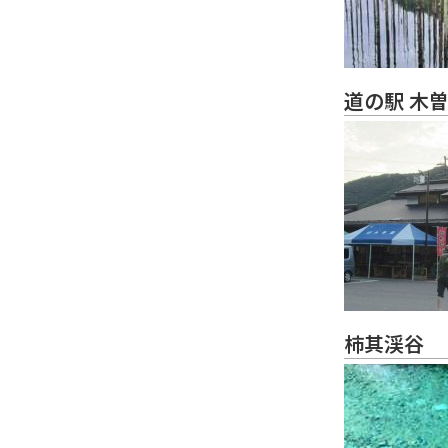
道の駅 木
柿其渓谷