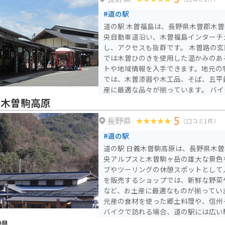
しても便利です。 木曽地方は、古くから漆器の産地として知ら
#道の駅
れており、道の駅 三岳でも、木曽漆
道の駅 木曽福島は、長野県木曽郡木
す。木曽漆器は、堅牢で美しく、使い
央自動車道沿い、木曽福島インターチ
が特徴です。お土産にいかがでしょう
し、アクセスも抜群です。 木曽路の玄関口として、観光案内所
では木曽ひのきを使用した温かみのあ
トや地域情報を入手できます。地元の
では、木曽漆器や木工品、そば、五平
産に最適な品々が揃っています。 バイクで訪れる場合、道の駅
には広い駐車場が完備されているので
義木曽駒高原
憩地点として利用するのも良いでしょ
5
長野県
に囲まれた風光明媚なルートです。道
（口コミ1件）
自然を感じながらのツーリングを楽し
#道の駅
か。 また、周辺には、国の重要文化財に指定されている旧家
道の駅 日義木曽駒高原は、長野県木
で、当時の暮らしを垣間見ることがで
央アルプスと木曽駒ヶ岳の雄大な景色
場町」や、鮮やかな紅葉が美しい「寝
ブやツーリングの休憩スポットとして人気です。
たくさんあります。
を販売するショップでは、新鮮な野菜
など、お土産に最適なものが揃ってい
元産の食材を使った郷土料理や、信州
バイクで訪れる場合、道の駅には広い
で安心です。また、周辺には、木曽駒
場