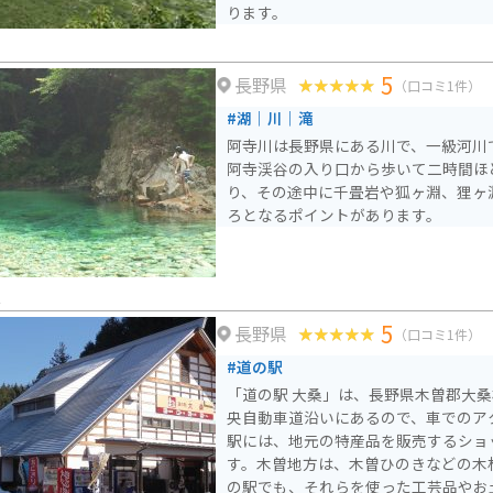
ります。
5
長野県
（口コミ1件）
#湖｜川｜滝
阿寺川は長野県にある川で、一級河川
阿寺渓谷の入り口から歩いて二時間ほ
り、その途中に千畳岩や狐ヶ淵、狸ヶ
ろとなるポイントがあります。
桑
5
長野県
（口コミ1件）
#道の駅
「道の駅 大桑」は、長野県木曽郡大
央自動車道沿いにあるので、車でのアクセ
駅には、地元の特産品を販売するショ
す。木曽地方は、木曽ひのきなどの木
の駅でも、それらを使った工芸品やお