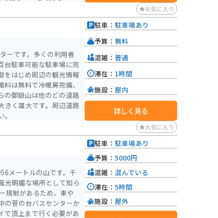
目からは頂上の剣ヶ峰まで
お気に入り
ダー装備では厳しいかもし
駐車：
駐車場あり
すのでゆっくり走ったほう
予算：
無料
らゲレンデの絶景に綺麗な
ンターです。多くの利用者
混雑：
普通
所はなかなか無いのでとっ
百台駐車可能な駐車場に完
滞在：
1時間
嶽をはじめ周辺の観光情報
館料は無料で冷暖房完備、
施設：
屋内
らの御嶽山は他のどの道路
大きく雄大です。周辺道路
詳しく見る
い。
お気に入り
駐車：
駐車場あり
予算：
5000円
混雑：
混んでいる
956メートルの山です。千
風光明媚な場所として知ら
滞在：
5時間
施設：
屋外
中の菅の台バスセンターか
イで頂上まで行く必要があ