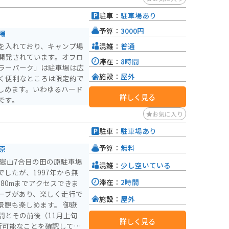
るので、ツーリングの拠点
駐車：
駐車場あり
予算：
3000円
場
混雑：
普通
を入れており、キャンプ場
開発されています。オフロ
滞在：
8時間
ラーパーク」は駐車場は広
施設：
屋外
く便利なところは限定的で
しめます。いわゆるハード
詳しく見る
です。
お気に入り
駐車：
駐車場あり
予算：
無料
原
御嶽山7合目の田の原駐車場
混雑：
少し空いている
したが、1997年から無
滞在：
2時間
180mまでアクセスできま
ーブがあり、楽しく走行で
施設：
屋外
も楽しめます。 御嶽
間とその前後（11月上旬
詳しく見る
行可能なことを確認してか