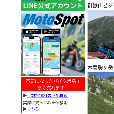
御嶽山ビジ
木曽駒ヶ岳
不要になったバイク用品！
高く売れます！
▶︎
手数料無料の宅配買取
実際に売ってみた体験談
▶︎
こちら