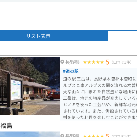
リスト表示
岳
5
長野県
（口コミ1件）
#道の駅
道の駅 三岳は、長野県木曽郡木曽町
ルプスと南アルプスの間を流れる木曽
大な山々に囲まれた自然豊かな場所に位置
三岳は、地元の特産品が充実している
ヒノキを使った工芸品や、新鮮な地元
されています。また、併設されている
材を使った料理を楽しむことができます。 バイクで訪
合、道の駅 三岳は、ツーリングの休
曽福島
車場も広く、バイクラックも完備され
5
長野県
高原や御嶽山など、ツーリングスポッ
（口コミ1件）