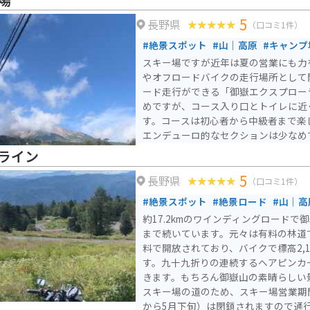
の床など、観光スポットも点在してい
5
長野県
としても最適です。
（口コミ1件）
#絶景スポット
#山｜高原
#キャンプ
スキー場ですが近年は夏の営業にも力
やオフロードバイクの走行場所として
ード走行ができる「御嶽エクスプロー
めですが、コース入り口とトイレに近
す。コースは初心者から中級者まで楽
エンデューロ的なセクションは少なめ
ライン
5
長野県
（口コミ1件）
#絶景スポット
#絶景ロード
#山｜高
約17.2kmのワインディングロードで
まで続いています。元々は有料の林道で
料で開放されており、バイクで標高2,
す。九十九折りの連続するヘアピンカ
きます。もちろん御嶽山の素晴らしい景観
スキー場の道のため、スキー場営業期
から5月下旬）は閉鎖されますので通