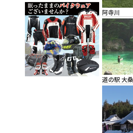
阿寺川
道の駅 大