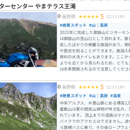
ら行く様にしましょう。御嶽山の7合
ターセンター やまテラス王滝
約3時間での登山も可能ですが、ライ
5
長野県
れません。 道はチェーンを巻いた作業車が通るためか抉れてい
（口コミ1件）
たりボコボコの場所が多く少々危険で
#絶景スポット
#山｜高原
が無難です。グングン標高を上げなが
2023年に完成した御嶽山ビジターセ
ワインディングロードを眺められる場
は御嶽山の登山口として訪れます。数
てもおすすめです。
成したばかりの綺麗な施設があり、御
や歴史を知ることができます。施設入
無料の水洗トイレもあります。ここか
よりも近くから見られるため、とても
は冬季閉鎖されるので注意してくださ
5
長野県
（口コミ1件）
#絶景スポット
#山｜高原
#温泉
中央アルプス、木曽山脈にある標高2,
畳敷山は夏の間高山植物が咲き乱れ、
れています。 頂上までの道路はマイカー規制があるため、車や
バイクでのアクセスはできません。途
ら路線バスに乗り、その後ロープウェ