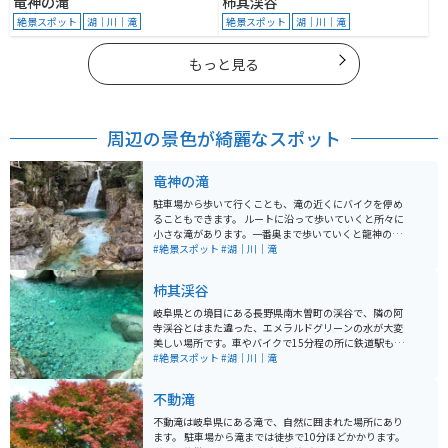
竜神の滝
柿其渓谷
絶景スポット
湖｜川｜滝
絶景スポット
湖｜川｜滝
もっと見る
周辺の景色が綺麗なスポット
竜神の滝
駐車場から歩いて行くことも、滝の近くにバイクを停め
ることもできます。 ルートに沿って歩いていくと所々に
小さな滝があります。一番奥まで歩いていくと龍神の滝
があります。 とても大きな滝で、撮影スポットもありま
#絶景スポット
#湖｜川｜滝
す。道も歩きやすく、整備されています。 秋がオススメ
ですが、秋ではなくても綺麗にしてあるので、年中楽し
柿其渓谷
める場所です。
岐阜県との境目にある長野県南木曽町の渓谷で、隣の阿
寺渓谷とはまた違った、エメラルドグリーンの水が大変
美しい場所です。車やバイクで15分程の所に鉄道駅もあ
り、山間にある渓谷としては比較的アクセスしやすい場
#絶景スポット
#湖｜川｜滝
所にあります。 駐車場は渓谷の入り口である恋路のつり
橋周辺に2ヶ所、トイレもあります。トイレと食事は渓谷
不動滝
の宿いちかわでも可能。清水と山菜を使用したそばが美
味しいです。 駐車場に車もしくはバイクを駐め、つり橋
不動滝は岐阜県にある滝で、自然に囲まれた場所にあり
からは徒歩での移動となります。恋路のつり橋から最も
ます。 駐車場から滝までは徒歩で10分ほどかかります。
水の色が濃く美しい黒渕までは、10分あればゆっくり歩