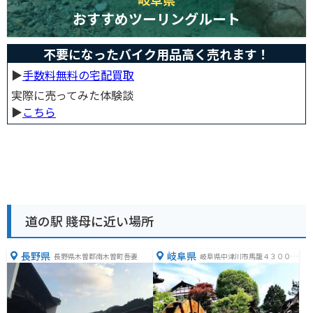
おすすめツーリングルート
不要になったバイク用品高く売れます！
▶︎
手数料無料の宅配買取
実際に売ってみた体験談
▶︎
こちら
道の駅 賤母に近い場所
長野県
岐阜県
長野県木曽郡南木曽町吾妻
岐阜県中津川市馬籠４３００
−１