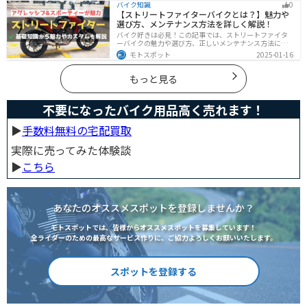
バイク知識
0
介。初心者でも安心して足回りをカッコよくドレスアッ
【ストリートファイターバイクとは？】魅力や
プできます。
選び方、メンテナンス方法を詳しく解説！
バイク好きは必見！この記事では、ストリートファイタ
ーバイクの魅力や選び方、正しいメンテナンス方法につ
いて解説しています。実はストリートファイターバイク
モトスポット
2025-01-16
は、個性的なデザインと高い走行性能が魅力です。この
記事を読めば、ストリートファイターバイクの魅力がわ
かります。
もっと見る
不要になったバイク用品高く売れます！
▶︎
手数料無料の宅配買取
実際に売ってみた体験談
▶︎
こちら
あなたのオススメスポットを登録しませんか？
モトスポットでは、皆様からオススメスポットを募集しています！
全ライダーのための最高なサービス作りに、ご協力よろしくお願いいたします。
スポットを登録する