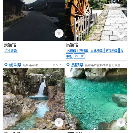
妻籠宿
馬籠宿
文化施設
美術館｜資料館
文化施設
宿泊施設
食
事処
お土産
岐阜県
長野県
岐阜県中津川市川上１０５７
長野県木曽郡南木曽町読書１３
−２
６０