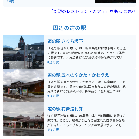
の恵みクッキー」。どんぐり粉を使ったほろ苦い大人の
#お肉
う大きな橋もあります。冬は空いていますが、夏は混み
クッキーです。
合うことが多いです。ツーリングの途中の休憩時点や終
「周辺のレストラン・カフェ」をもっと見る
点時点でもおすすめです。
周辺の道の駅
道の駅 きりら坂下
「道の駅 きりら坂下」は、岐阜県恵那郡坂下町にある道
の駅です。豊かな自然に囲まれた場所で、ドライブ休憩
に最適です。 地元の新鮮な野菜や果物が販売されている
直売所が人気です。特におすすめは、地元産の新鮮なト
#道の駅
マトを使ったトマトジュースです。濃厚な味わいが楽し
めます。 バイクで訪れる際は、道の駅からほど近い「岩
道の駅 五木のやかた・かわうえ
村城下町」の散策がおすすめです。戦国時代の面影を残
す城下町は、歴史好きにはたまらないスポットです。ま
「道の駅 五木のやかた・かわうえ」は、岐阜県関市にあ
た、春には「いわむら城下町雛めぐり」というイベント
る道の駅です。 豊かな自然に囲まれたこの道の駅は、地
も開催され、多くの観光客で賑わいます。
元産の新鮮な野菜や果物、特産品などを販売しており、
地元の食を楽しむことができます。 特に、刀匠のまちと
#道の駅
して知られる関市の伝統を受け継ぐ刃物や包丁は、お土
産におすすめです。 また、併設されている「かわうえ自
道の駅 花街道付知
然公園」には、遊歩道や芝生広場があり、のんびりと過
ごすことができます。 バイクで訪れる場合は、道の駅に
道の駅 花街道付知は、岐阜県中津川市付知町にある道の
隣接する駐車場にバイク専用のスペースがあるので安心
駅です。ここは、緑豊かな山々に囲まれた自然豊かな場
です。 周辺には、日本の滝百選に選ばれた「根道神社の
所にあり、ドライブやツーリングの休憩スポットとして
滝」や、全長1,200mの遊歩道が整備された「板取峡
人気があります。 道の駅には、地元の特産品を販売する
#道の駅
谷」など、自然豊かな観光スポットも点在しています。
ショップやレストランがあり、新鮮な野菜や果物、山菜
などを購入することができます。また、レストランで