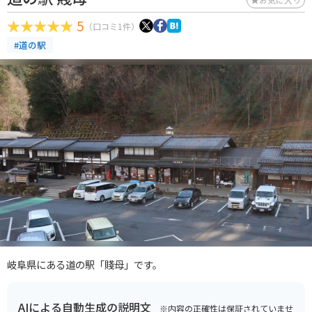
5
（口コミ1件）
#道の駅
岐阜県にある道の駅「賤母」です。
AIによる自動生成の説明文
※内容の正確性は保証されていませ