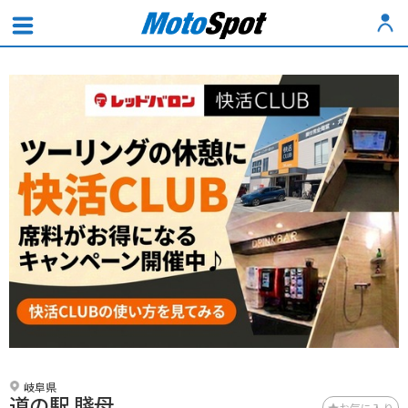
岐阜県
道の駅 賤母
お気に入り