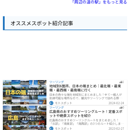
「周辺の道の駅」をもっと見る
は、地元産の食材を使った郷土料理を楽しむこともでき
ます。 バイクで訪れる場合、道の駅の広い駐車場には、
バイク専用の駐車スペースが用意されています。ツーリ
ングの休憩場所としてはもちろん、周辺には、恵那山や
オススメスポット紹介記事
富士見台高原など、 scenic な景色を楽しめるスポットが
たくさんあるので、拠点としても最適です。 付知町は、
古くから刃物の町として知られており、道の駅でも、包
丁やナイフなどの刃物を購入することができます。お土
産にいかがでしょうか。
ツーリング
1
地域別6箇所、日本の端まとめ｜最北端・最東
端・最西端・最南端に行く
日本の色々な端を地域別にまとめました！全て一般人が
到達可能な場所なので、観光やツーリングで訪れる際の
参考にしてください。
モトスポット
2024-02-24
ツーリング
0
広島県のおすすめツーリングルート！定番スポ
ットや絶景スポットを紹介
広島県のおすすめツーリングルートをまとめました！
「北部」「南東部」「南西部」の3つのルート紹介しま
す。自然豊かな山と海だけでなく、歴史的価値のある建
モトスポット
2023-02-27