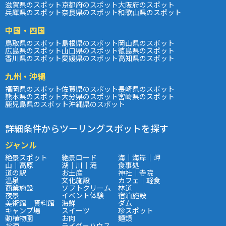
滋賀県のスポット
京都府のスポット
大阪府のスポット
兵庫県のスポット
奈良県のスポット
和歌山県のスポット
中国・四国
鳥取県のスポット
島根県のスポット
岡山県のスポット
広島県のスポット
山口県のスポット
徳島県のスポット
香川県のスポット
愛媛県のスポット
高知県のスポット
九州・沖縄
福岡県のスポット
佐賀県のスポット
長崎県のスポット
熊本県のスポット
大分県のスポット
宮崎県のスポット
鹿児島県のスポット
沖縄県のスポット
詳細条件からツーリングスポットを探す
ジャンル
絶景スポット
絶景ロード
海｜海岸｜岬
山｜高原
湖｜川｜滝
食事処
道の駅
お土産
神社｜寺院
温泉
文化施設
カフェ｜軽食
商業施設
ソフトクリーム
林道
夜景
イベント体験
宿泊施設
美術館｜資料館
海鮮
ダム
キャンプ場
スイーツ
珍スポット
動植物園
お肉
麺類
お酒
ライダーハウス