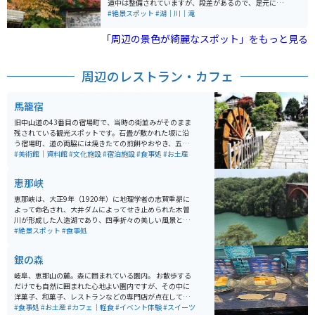
道中は整備されていますが、段差があるので、足元には
いて写真を撮っても足ります。夏に訪れる人が多いです
注意しましょう。遊歩道の途中にはテラスや休憩所があ
#絶景スポット
#湖｜川｜滝
が、春の若葉、秋の紅葉、冬の雪に色づく渓谷も魅力的
るので、体力に自信がない人でも休憩しながら進めま
です。
す。 滝は2段になっており、自然に囲まれながらマイナ
「周辺の景色が綺麗なスポット」をもっと見る
スイオンをたっぷり浴びて爽快な気分になれます。紅葉
が綺麗なので、一番オススメの季節は秋です。
周辺のレストラン・カフェ
馬籠宿
旧中山道の43番目の宿場町で、当時の街並みがそのまま
残されている観光スポットです。石畳が敷かれた坂に沿
う宿場町、道の両脇には焼きたての煎餅やおやき、五平
餅やお土産屋さん、昔ながらのカフェが並び、食べ歩き
#美術館｜資料館
#文化施設
#宿泊施設
#食事処
#お土産
や散策が楽しめるスポットです。日常から離れ、心地よ
い風を感じながらノスタルジックな雰囲気の宿場町で都
恵那峡
会にはないのんびりとしたひとときが過ごせます。 石畳
の坂の街道は、今も江戸時代の面影が残り、島崎藤村の
恵那峡は、大正9年（1920年）に地理学者の志賀重昴に
ゆかりの地としても有名な馬籠宿は、島崎藤村の生家
よって命名され、大井ダムによってせき止められた木曽
で、馬籠宿本陣跡である藤村記念館も残っています。散
川が形成した人造湖であり、四季折々の美しい風景と奇
策しているとタイムスリップしたような気分になりま
岩・怪石が立ち並ぶ景観が特徴です。春には200本の桜
#絶景スポット
#食事処
す。
とツツジが美しく咲き、夏は緑に映える恵那峡大橋、秋
は湖面に映るモミジやカエデの紅葉、冬は飛来するオシ
銀の森
ドリやムクドリなどを観察するバードウォッチングが楽
しめます。 湖畔には遊歩道が整備されており、2020年3
岐阜、恵那山の麓。森に囲まれている園内。 お散歩する
月には広場や遊歩道がリニューアルされました。お土産
だけでも自然に囲まれた心地よい園内ですが、その中に
物屋街の乗船場からは遊覧船が発着し、湖畔の奇岩や絶
洋菓子、和菓子、レストランなどの専門店が点在してい
壁を観覧できます。さらに、湖に突き出した半島にある
ます。 特におすすめはパティスリーGIN NO MORI、「森
#食事処
#お土産
#カフェ｜軽食
#イベント体験
#スイーツ
弁天島弁天様のお賽銭箱が特徴的です。 恵那峡大橋とい