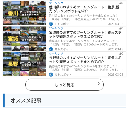
造物も多数あるので、飽きることなくツーリングを堪能
ツーリング
0
できます。バイクで広島県にツーリングに行く際は参考
香川県のおすすめツーリングルート！絶景,観
にしてください。
光,グルメスポットを紹介
香川県のおすすめツーリングルートをまとめました！
「東部」「西部」「小豆島周辺」の3つのルート紹介しま
す。自然豊かな山から海、絶品グルメを満喫するツーリ
モトスポット
2023-03-06
ングができます。バイクで香川県にツーリングに行く際
ツーリング
0
は参考にしてください。
宮城県のおすすめツーリングルート！絶景スポ
ットや観光スポットをまとめて紹介
宮城県のおすすめツーリングルートをまとめました！
「北部」「中部」「南部」の3つのルート紹介します。キ
ツネ村や広大な山や滝、湖などを歴史や自然を満喫する
モトスポット
2023-03-15
ツーリングができます。バイクで宮城県にツーリングに
ツーリング
0
行く際は参考にしてください。
長野県のおすすめツーリングルート！絶景スポ
ットや観光スポットをまとめて紹介
長野県のおすすめツーリングルートをまとめました！
「北部」「中部」「南部」の3つのルート紹介します。諏
訪湖やビーナスラインのような全国でも有名なツーリン
モトスポット
2023-03-26
グスポットが多数あります。バイクで長野県にツーリン
グに行く際は参考にしてください。
もっと見る
オススメ記事