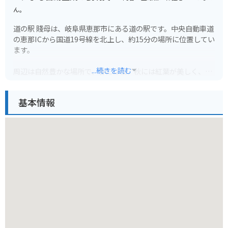
ん。
道の駅 賤母は、岐阜県恵那市にある道の駅です。中央自動車道
の恵那ICから国道19号線を北上し、約15分の場所に位置してい
ます。
...続きを読む
周辺は自然豊かな場所で、春には桜、秋には紅葉が美しく、バ
イクツーリングの休憩スポットとしても人気です。道の駅に
は、地元の特産品を販売する直売所があり、新鮮な野菜や果
基本情報
物、山菜などが購入できます。また、レストランでは、地元産
の食材を使った料理を楽しむことができます。
賤母の名物は、なんといっても「五平餅」です。香ばしく焼か
れた五平餅は、味噌の風味とご飯の甘みが絶妙で、旅の疲れを
癒してくれます。バイクで立ち寄る際は、ぜひ味わってみてく
ださい。
道の駅 賤母は、自然と触れ合いながら、地元の文化や食を楽し
むことができるスポットです。ドライブやツーリングの途中
に、ぜひ立ち寄ってみてください。