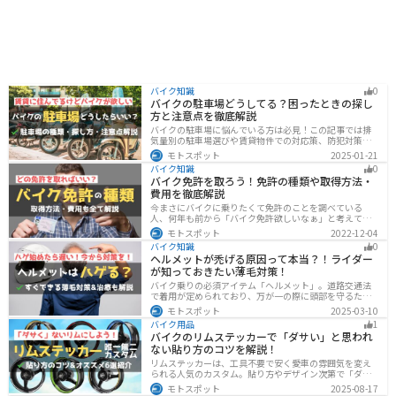
バイク知識
0
バイクの駐車場どうしてる？困ったときの探し
方と注意点を徹底解説
バイクの駐車場に悩んでいる方は必見！この記事では排
気量別の駐車場選びや賃貸物件での対応策、防犯対策を
解説します。実は駐車場の種類やマナーを押さえるだけ
モトスポット
2025-01-21
で快適なバイクライフが実現可能です。記事を読み駐車
バイク知識
0
場探しのコツをぜひチェックしてください。
バイク免許を取ろう！免許の種類や取得方法・
費用を徹底解説
今まさにバイクに乗りたくて免許のことを調べている
人、何年も前から「バイク免許欲しいなぁ」と考えてい
るうちに時間ばかりが経っている人。そんな人々に役立
モトスポット
2022-12-04
つ情報を分かりやすくまとめました。バイク免許の種類
バイク知識
0
や、免許を取るための方法や必要な費用・日数などにつ
ヘルメットが禿げる原因って本当？！ライダー
いて解説します。
が知っておきたい薄毛対策！
バイク乗りの必須アイテム「ヘルメット」。道路交通法
で着用が定められており、万が一の際に頭部を守るため
に被るものです。しかし、「ヘルメットが原因で禿げた
モトスポット
2025-03-10
らどうしよう」と心配しているライダーもいるのではな
バイク用品
1
いでしょうか。ライダーヘルメットが禿げる原因になる
バイクのリムステッカーで「ダサい」と思われ
って本当かな・・・ライダーバイクには乗りたいけど抜
ない貼り方のコツを解説！
け毛が増えたら困る！ライダーツーリング後に髪のボリ
ュームが減った気がするけど、蒸れは禿げる原因にな
リムステッカーは、工具不要で安く愛車の雰囲気を変え
る？今回はこのような疑問、お悩みにお答えしていきま
られる人気のカスタム。貼り方やデザイン次第で「ダサ
す。薄毛が気になるライダーの方はぜひ最後までご覧く
い」仕上がりになることも。本記事では失敗例や選び
モトスポット
2025-08-17
ださい。モトスポットヘルメットで禿げ
方、きれいに貼るコツからおすすめ商品まで詳しく紹