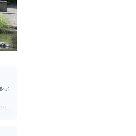
面へ約
化財に
ま