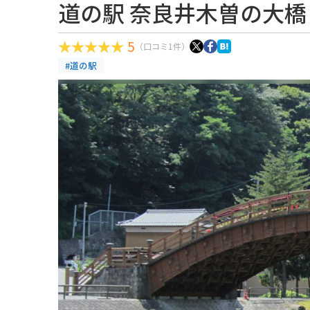
道の駅 奈良井木曽の大橋
5
（口コミ1件）
#道の駅