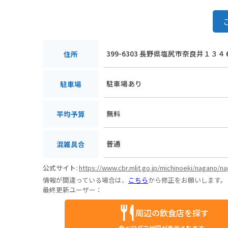
399-6303 長野県塩尻市奈良井１３４
住所
駐車場あり
駐車場
無料
平均予算
普通
混雑具合
公式サイト:
https://www.cbr.mlit.go.jp/michinoeki/nagano/n
情報が間違っている場合は、
こちら
から修正をお願いします。
最終更新ユーザー：
周辺の飲食店を探す
食べログで地図が表示されます。