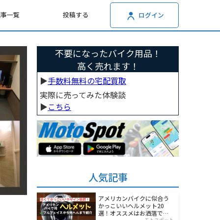
記事一覧
投稿する
ログイン
不要になったバイク用品！
高く売れます！
▶︎
手数料無料の宅配買取
実際に売ってみた体験談
▶︎
こちら
人気記事
アメリカンバイクに似合う
かっこいいヘルメット20
選！オススメはお洒落でワ
モトスポット