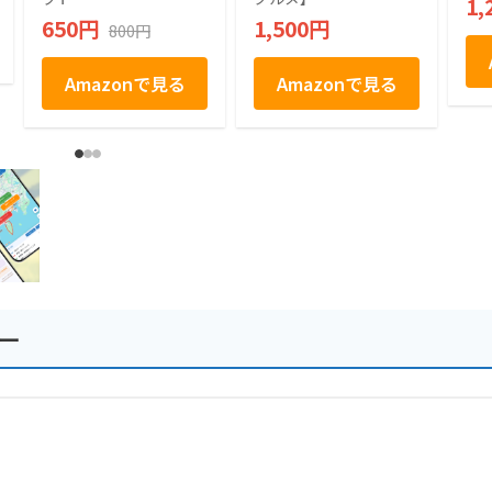
1,
ト お取り寄せ お取
650円
1,500円
800円
り寄せグルメ お菓子
駄菓子 個包装 グミ
ぶどう シャインマス
Amazonで見る
Amazonで見る
カット プレゼント
ギフト お土産 信州
産 信州 長野 小分け
ばらまき バラマキ
卒業 入学 新生活 ハ
ロウィン 母の日 父
の日 贈り物 お返し
かわいい きれい 軽
井沢ファーマーズギ
フト
ー