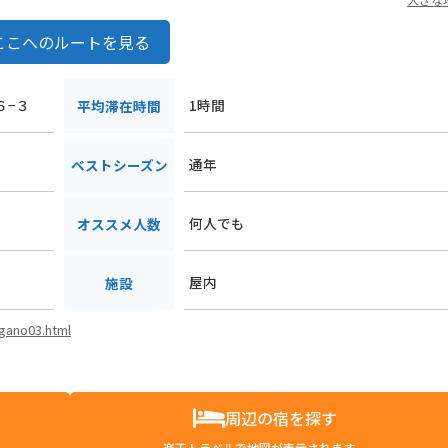
ここへのルートを見る
６−３
1時間
平均滞在時間
通年
ベストシーズン
何人でも
オススメ人数
屋内
施設
agano03.html
周辺の宿を探す
楽天トラベルで地図が表示されます。