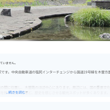
ていません。
駅です。中央自動車道の塩尻インターチェンジから国道19号線を木曽方
宿の間に位置し、木曽路のほぼ中心にあります。周辺には、国の重要文
...続きを読む
影を残す奈良井宿など、歴史を感じさせる観光スポットが多くあります。
ラン、観光案内所などがあり、ドライブの休憩スポットとして最適です。
色を楽しむことができます。