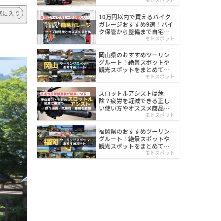
イルド
気に入り
10万円以内で買えるバイク
ガレージおすすめ9選！バイ
ク保管から整備まで自宅で
楽々
モトスポット
岡山県のおすすめツーリン
グルート！絶景スポットや
観光スポットをまとめて紹
介
モトスポット
スロットルアシストは危
険？疲労を軽減できる正し
い使い方やオススメ商品を
紹介
モトスポット
福岡県のおすすめツーリン
グルート！絶景スポットや
観光スポットをまとめて紹
介
モトスポット