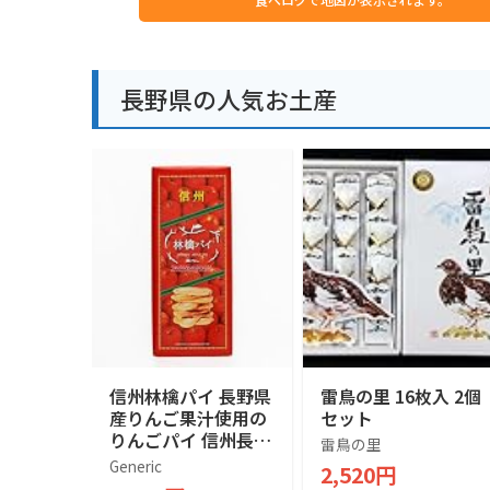
長野県の人気お土産
信州林檎パイ 長野県
雷鳥の里 16枚入 2個
産りんご果汁使用の
セット
りんごパイ 信州長野
雷鳥の里
のお土産 (1箱, 17個
Generic
2,520円
入)