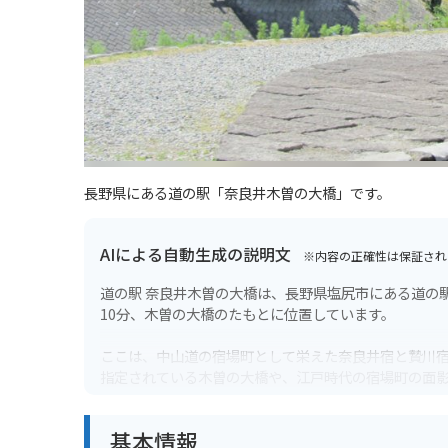
長野県にある道の駅「奈良井木曽の大橋」です。
AIによる自動生成の説明文
※内容の正確性は保証され
道の駅 奈良井木曽の大橋は、長野県塩尻市にある道の
10分、木曽の大橋のたもとに位置しています。
ここは、中山道の宿場町として栄えた奈良井宿と贄川
指定されている木曽の大橋や、江戸時代の宿場町の面
道の駅には、地元の特産品を販売する直売所やレスト
基本情報
た、木曽の大橋を一望できる展望台もあり、雄大な景