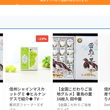
-19%
信州シャインマスカ
【全国こだわりご当
信
ットグミ ◆ヒルナン
地グルメ】雷鳥の里
産
デスで紹介◆ TVで
16枚入 田中屋
り
話題 売れ筋 人気ス
のお
軽井沢ファーマーズギ
【全国こだわりご当地
Gen
イーツ 人気 デザー
入)
フト
グルメ】