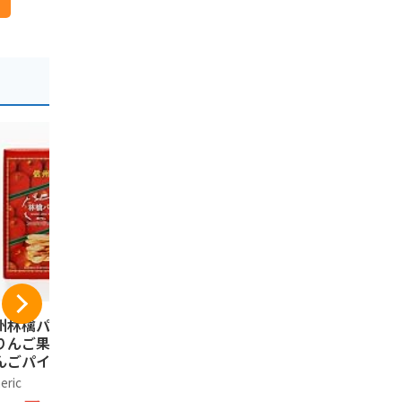
州林檎パイ 長野県
芽吹堂 信州りんごバ
信州りんご
りんご果汁使用の
ターサンドクッキー
ちみつ入り
んごパイ 信州長野
6個入×2箱
のお土産林
土産 (2箱, 10個
(2箱, 6, 個
eric
そば茶屋 渡辺製麺 信州
Generic