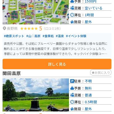
予算：
1500円
宿や妻籠宿といった歴史的な宿場町があります。江戸時代の面影を残す街並
みを散策したり、古い町家を改装したカフェで休憩したりするのも良いでし
混雑：
空いている
ょう。また、温泉地としても知られており、日帰り温泉施設も充実していま
滞在：
1時間
す。
施設：
屋外
5
長野県
（口コミ1件）
#絶景スポット
#山｜高原
#食事処
#温泉
#イベント体験
直売所や公園，そば処にブルーベリー農園からダチョウ牧場と様々な自然に
触れることができる複合施設です．日帰り温泉で少しリフレッシュしたり，
季節によっては果物や野菜の収穫体験ができたり，キックバイク体験コース
などで子供連れでも田舎体験を満喫できます．
詳しく見る
開田高原
お気に入り
駐車：
不明
予算：
無料
混雑：
普通
滞在：
0.5時間
施設：
屋外