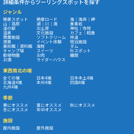
詳細条件からツーリングスポットを探す
ジャンル
絶景スポット
絶景ロード
海｜海岸｜岬
山｜高原
湖｜川｜滝
食事処
道の駅
お土産
神社｜寺院
温泉
文化施設
カフェ｜軽食
商業施設
ソフトクリーム
林道
夜景
イベント体験
宿泊施設
美術館｜資料館
海鮮
ダム
キャンプ場
スイーツ
珍スポット
動植物園
お肉
麺類
お酒
ライダーハウス
東西南北の端
全ての端
日本4端
日本本土4端
北海道4端
本州4端
四国4端
九州4端
季節
春にオススメ
夏にオススメ
秋にオススメ
冬にオススメ
年中オススメ
施設
屋内施設
屋外施設