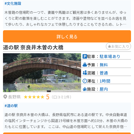
#文化施設
木曽路の宿場町の一つで、妻籠や馬籠ほど観光客は多くありませんが、ゆっ
くりと町の散策を楽しむことができます。漆器や塗物などを並べるお店を見
て歩いたり、おしゃれなカフェで休憩したりすることもできるため、レトロ
な雰囲気が好きな人にも人気が高まっているようです。
詳しく見る
道の駅 奈良井木曽の大橋
お気に入り
駐車：
駐車場あり
予算：
無料
混雑：
普通
滞在：
1時間
施設：
屋内
5
長野県
（口コミ1件）
#道の駅
道の駅 奈良井木曽の大橋は、長野県塩尻市にある道の駅です。中央自動車道
の塩尻インターチェンジから国道19号線を木曽方面へ約10分、木曽の大橋の
たもとに位置しています。 ここは、中山道の宿場町として栄えた奈良井宿と
贄川宿の間に位置し、木曽路のほぼ中心にあります。周辺には、国の重要文