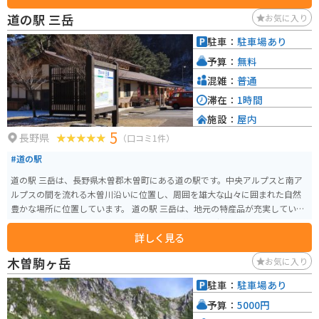
菜や果物、山菜、きのこなどが手に入り、お土産にも最適です。また、木工
道の駅 三岳
お気に入り
品や陶芸品など、地元の工芸品を販売する店もあります。 バイクで訪れる場
合、道の駅から乗鞍スカイラインや御嶽スカイラインへのアクセスが良く、
駐車：
駐車場あり
ツーリングの拠点としてもおすすめです。周辺には、キャンプ場や温泉など
予算：
無料
もあり、自然を満喫することができます。 木曽の名産品である「朴葉味噌」
や「五平餅」も、ぜひ道の駅で味わってみてください。朴葉味噌は、朴の葉
混雑：
普通
の上で味噌と具材を焼いて食べる郷土料理で、ご飯のお供に最適です。五平
滞在：
1時間
餅は、ご飯をつぶして串に巻き付け、味噌だれを塗って焼いたもので、香ば
施設：
屋内
しい香りが食欲をそそります。 道の駅 木曽川源流の里 きそむらは、自然豊か
5
な環境の中で、地元の食や文化に触れることができる場所です。
長野県
（口コミ1件）
#道の駅
道の駅 三岳は、長野県木曽郡木曽町にある道の駅です。中央アルプスと南ア
ルプスの間を流れる木曽川沿いに位置し、周囲を雄大な山々に囲まれた自然
豊かな場所に位置しています。 道の駅 三岳は、地元の特産品が充実している
ことで知られており、木曽ヒノキを使った工芸品や、新鮮な地元産の野菜、
詳しく見る
山菜などが販売されています。また、併設されているレストランでは、地元
の食材を使った料理を楽しむことができます。 バイクで訪れる場合、道の駅
木曽駒ヶ岳
お気に入り
三岳は、ツーリングの休憩場所として最適です。駐車場も広く、バイクラッ
クも完備されています。周辺には、開田高原や御嶽山など、ツーリングスポッ
駐車：
駐車場あり
トも点在しており、拠点としても便利です。 木曽地方は、古くから漆器の産
予算：
5000円
地として知られており、道の駅 三岳でも、木曽漆器を購入することができま