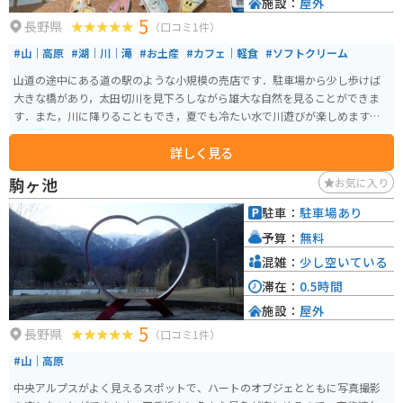
施設：
屋外
5
長野県
（口コミ1件）
#山｜高原
#湖｜川｜滝
#お土産
#カフェ｜軽食
#ソフトクリーム
山道の途中にある道の駅のような小規模の売店です．駐車場から少し歩けば
大きな橋があり，太田切川を見下ろしながら雄大な自然を見ることができま
す．また，川に降りることもでき，夏でも冷たい水で川遊びが楽しめます．
川で遊んだ後のすずらんソフトクリームは絶品です．
詳しく見る
駒ヶ池
お気に入り
駐車：
駐車場あり
予算：
無料
混雑：
少し空いている
滞在：
0.5時間
施設：
屋外
5
長野県
（口コミ1件）
#山｜高原
中央アルプスがよく見えるスポットで、ハートのオブジェとともに写真撮影