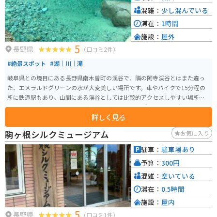
混雑：
少し混んでいる
滞在：
1時間
施設：
屋外
5
長野県
（口コミ2件）
#絶景スポット
#湖｜川｜滝
岐阜県との境目にある長野県南木曽町の渓谷で、隣の阿寺渓谷とはまた違っ
た、エメラルドグリーンの水が大変美しい場所です。車やバイクで15分程の
所に鉄道駅もあり、山間にある渓谷としては比較的アクセスしやすい場所に
あります。 駐車場は渓谷の入り口である恋路のつり橋周辺に2ヶ所、トイレも
詳しく見る
あります。トイレと食事は渓谷の宿いちかわでも可能。清水と山菜を使用し
たそばが美味しいです。 駐車場に車もしくはバイクを駐め、つり橋からは徒
駒ヶ根シルクミュージアム
お気に入り
歩での移動となります。恋路のつり橋から最も水の色が濃く美しい黒渕まで
は、10分あればゆっくり歩いて写真を撮っても足ります。夏に訪れる人が多
駐車：
駐車場あり
いですが、春の若葉、秋の紅葉、冬の雪に色づく渓谷も魅力的です。
予算：
300円
混雑：
空いている
滞在：
0.5時間
施設：
屋内
5
長野県
（口コミ1件）