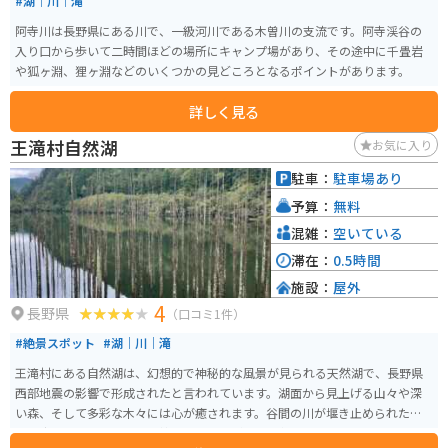
#湖｜川｜滝
阿寺川は長野県にある川で、一級河川である木曽川の支流です。阿寺渓谷の
入り口から歩いて二時間ほどの場所にキャンプ場があり、その途中に千畳岩
や狐ヶ淵、狸ヶ淵などのいくつかの見どころとなるポイントがあります。
詳しく見る
王滝村自然湖
お気に入り
駐車：
駐車場あり
予算：
無料
混雑：
空いている
滞在：
0.5時間
施設：
屋外
4
長野県
（口コミ1件）
#絶景スポット
#湖｜川｜滝
王滝村にある自然湖は、幻想的で神秘的な風景が見られる天然湖で、長野県
西部地震の影響で形成されたと言われています。湖面から見上げる山々や深
い森、そして多彩な木々には心が癒されます。谷間の川が堰き止められたこ
とで出来た湖のため、立ち枯れした木々があり幻想的です。 おんたけ湖カヌ