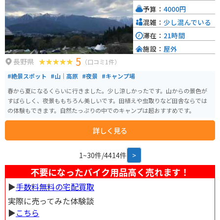
ャム、そばを使ったお菓子などがおすすめです。
予算：
4000円
混雑：
少し混んでいる
滞在：
21時間
施設：
屋外
5
長野県
（口コミ1件）
#絶景スポット
#山｜高原
#夜景
#キャンプ場
春から夏になるくらいに行きました。少し涼しかったです。山からの景色が
すばらしく、夜景ももちろん美しいです。田植えや虫取りなど田舎ならでは
の体験もできます。自然たっぷりの中でのキャンプは超おすすめです。
詳しく見る
1~30件/4414件
>
不要になったバイク用品高く売れます！
▶︎
手数料無料の宅配買取
実際に売ってみた体験談
▶︎
こちら