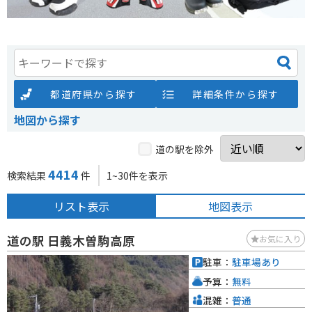
都道府県から探す
詳細条件から探す
地図から探す
道の駅を除外
4414
検索結果
件
1~30件を表示
リスト表示
地図表示
道の駅 日義木曽駒高原
お気に入り
駐車：
駐車場あり
予算：
無料
混雑：
普通