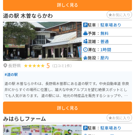
詳しく見る
化財に指定されている木曽の大橋や、江戸時代の宿場町の面影を残す奈良井
宿など、歴史を感じさせる観光スポットが多くあります。 道の駅には、地元
道の駅 木曽ならかわ
お気に入り
の特産品を販売する直売所やレストラン、観光案内所などがあり、ドライブ
の休憩スポットとして最適です。また、木曽の大橋を一望できる展望台もあ
駐車：
駐車場あり
り、雄大な景色を楽しむことができます。 バイクで訪れる場合、道の駅には
予算：
無料
広い駐車場が完備されているので安心です。ツーリングの休憩場所としては
もちろん、周辺の観光拠点としても利用できます。 地元の名産品としては、
混雑：
普通
木曽漆器や木曽節があります。木曽漆器は、美しい光沢と堅牢さが特徴で、
滞在：
1時間
お土産に最適です。木曽節は、木曽地方に伝わる民謡で、力強い歌声が魅力
施設：
屋内
です。道の駅で購入することができます。
5
長野県
（口コミ1件）
#道の駅
道の駅 木曽ならかわは、長野県木曽郡にある道の駅です。中央自動車道 奈良
井ICからすぐの場所に位置し、雄大な中央アルプスを望む絶景スポットとし
ても人気があります。 道の駅には、地元の特産品を販売するショップや、木
曽の郷土料理が味わえるレストランがあります。木曽漆器や木工品など、お土
詳しく見る
産探しにも最適です。また、観光案内所では、周辺の観光スポットやハイキ
ングコースなどの情報を 얻ることもできます。 バイクで訪れる場合、道の駅
みはらしファーム
お気に入り
には広い駐車場が完備されているので安心です。ツーリングの休憩場所とし
て立ち寄るのも良いでしょう。周辺には、美しい山岳道路や峠道が多く、バ
駐車：
駐車場あり
イクツーリングにもおすすめのエリアです。 木曽ならかわ周辺には、奈良井