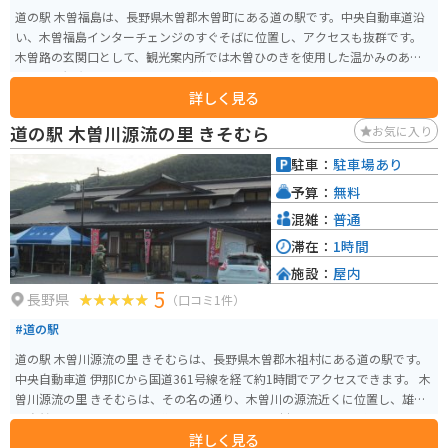
道の駅 木曽福島は、長野県木曽郡木曽町にある道の駅です。中央自動車道沿
い、木曽福島インターチェンジのすぐそばに位置し、アクセスも抜群です。
木曽路の玄関口として、観光案内所では木曽ひのきを使用した温かみのある
空間で、観光パンフレットや地域情報を入手できます。地元の特産品を販売
詳しく見る
するショップでは、木曽漆器や木工品、そば、五平餅など、旅の思い出やお
土産に最適な品々が揃っています。 バイクで訪れる場合、道の駅には広い駐
道の駅 木曽川源流の里 きそむら
お気に入り
車場が完備されているので安心です。ツーリングの休憩地点として利用する
のも良いでしょう。木曽路は、雄大な山々に囲まれた風光明媚なルートです。
駐車：
駐車場あり
道の駅 木曽福島を拠点に、自然を感じながらのツーリングを楽しんでみては
予算：
無料
いかがでしょうか。 また、周辺には、国の重要文化財に指定されている旧家
で、当時の暮らしを垣間見ることができる「福島宿 木曽路の宿場町」や、鮮
混雑：
普通
やかな紅葉が美しい「寝覚ノ床」など、見どころもたくさんあります。
滞在：
1時間
施設：
屋内
5
長野県
（口コミ1件）
#道の駅
道の駅 木曽川源流の里 きそむらは、長野県木曽郡木祖村にある道の駅です。
中央自動車道 伊那ICから国道361号線を経て約1時間でアクセスできます。 木
曽川源流の里 きそむらは、その名の通り、木曽川の源流近くに位置し、雄大
な自然に囲まれています。道の駅には、地元の食材をふんだんに使ったレス
詳しく見る
トランや、特産品を販売するショップがあり、観光客に人気です。新鮮な野