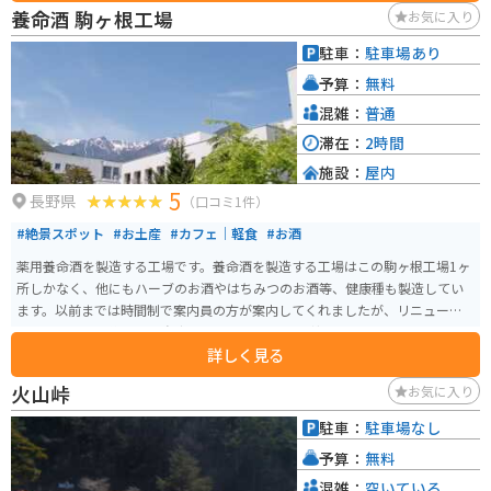
す。名物は、木曽牛や、山菜を使ったそば、五平餅などです。 バイクで訪れ
養命酒 駒ヶ根工場
お気に入り
る場合、道の駅には広い駐車場が完備されているので安心です。中央自動車
道沿いの道の駅なので、ツーリングの休憩場所としても最適です。 周辺に
駐車：
駐車場あり
は、木曽五木で有名な森林鉄道「赤沢自然休養林」や、温泉施設「阿寺渓谷
予算：
無料
温泉」など、観光スポットも充実しているので、ぜひ立ち寄ってみてくださ
い。
混雑：
普通
滞在：
2時間
施設：
屋内
5
長野県
（口コミ1件）
#絶景スポット
#お土産
#カフェ｜軽食
#お酒
薬用養命酒を製造する工場です。養命酒を製造する工場はこの駒ヶ根工場1ヶ
所しかなく、他にもハーブのお酒やはちみつのお酒等、健康種も製造してい
ます。以前までは時間制で案内員の方が案内してくれましたが、リニューア
ルしてからは予約不要・自由見学となりました。 養命酒やハーブのお酒、黒
詳しく見る
酢などの試飲コーナー、お土産を購入できる店にカフェスペースもありま
す。工場からは中央アルプスと南アルプスを見ることもでき、敷地内には健康
火山峠
お気に入り
の森という広大な散策コースもあり、森林浴をしながら気分転換もできま
す。
駐車：
駐車場なし
予算：
無料
混雑：
空いている