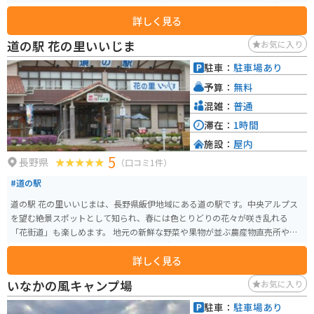
を購入できます。特におすすめなのは、飯田市の特産品である「市田柿」で
詳しく見る
す。濃厚な甘さと、もっちりとした食感が特徴です。 バイクで訪れる場合、
道の駅には広い駐車場が完備されているので安心です。また、周辺には南ア
道の駅 花の里いいじま
お気に入り
ルプスの山々が連なり、絶景のツーリングコースとしても人気があります。
道の駅 田切の里を拠点に、自然豊かな景色を楽しみながらバイクで走ってみ
駐車：
駐車場あり
てはいかがでしょうか。 周辺には、りんご並木など、自然を楽しめるスポッ
予算：
無料
トも点在しています。道の駅で休憩した後は、周辺の観光スポットにも足を
運んでみてください。
混雑：
普通
滞在：
1時間
施設：
屋内
5
長野県
（口コミ1件）
#道の駅
道の駅 花の里いいじまは、長野県飯伊地域にある道の駅です。中央アルプス
を望む絶景スポットとして知られ、春には色とりどりの花々が咲き乱れる
「花街道」も楽しめます。 地元の新鮮な野菜や果物が並ぶ農産物直売所や、
手打ちそばやソースカツ丼などのご当地グルメが味わえる飲食店も人気で
詳しく見る
す。特におすすめは、地元産のそば粉を使った「天龍そば」です。 バイクで
訪れる場合、道の駅には広い駐車場が完備されているので安心です。周辺に
いなかの風キャンプ場
お気に入り
は、中央アルプスを望むワインディングロードなど、ツーリングに最適なル
ートも充実しています。 お土産には、地元産のりんごを使ったジュースやジ
駐車：
駐車場あり