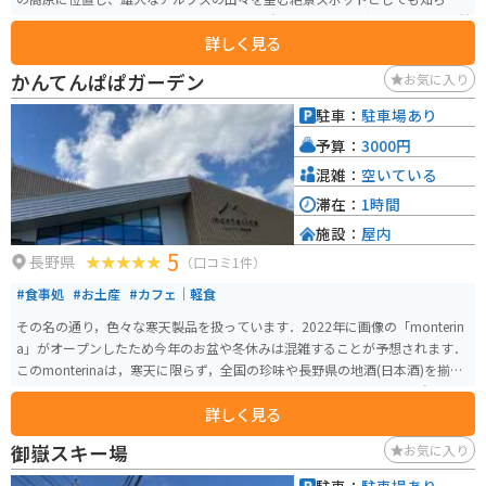
ています。道の駅には、地元の農産物直売所やレストラン、温泉施設などが併
詳しく見る
設されており、ドライブの休憩スポットとして最適です。 周辺には、ハイキ
ングコースやキャンプ場、美術館などもあり、自然と文化を満喫できます。
かんてんぱぱガーデン
お気に入り
バイクで訪れる場合、伊那インターチェンジからビーナスラインへのアクセ
スも良く、ツーリングの拠点としてもおすすめです。 地元の名産品として
駐車：
駐車場あり
は、高原野菜や果物、そばなどが有名です。道の駅では、新鮮な農産物を購
予算：
3000円
入することができます。また、レストランでは、地元の食材を使った料理を
楽しむことができます。 特に、夏には高原野菜を使った料理がおすすめで
混雑：
空いている
す。
滞在：
1時間
施設：
屋内
5
長野県
（口コミ1件）
#食事処
#お土産
#カフェ｜軽食
その名の通り，色々な寒天製品を扱っています．2022年に画像の「monterin
a」がオープンしたため今年のお盆や冬休みは混雑することが予想されます．
このmonterinaは，寒天に限らず，全国の珍味や長野県の地酒(日本酒)を揃え
ており，どんな世代の方にも楽しんでいただけると思います．地方の意外な
詳しく見る
珍味に出会えるかもしれません．
御嶽スキー場
お気に入り