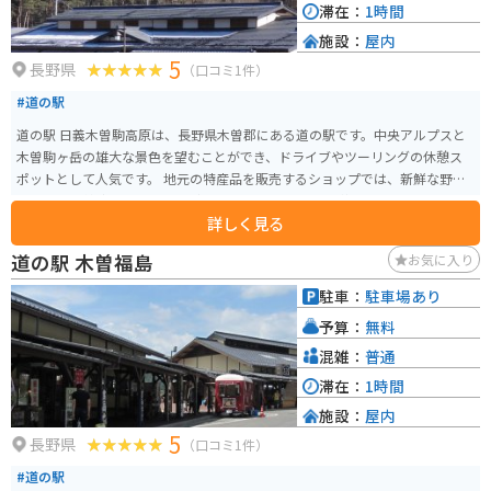
滞在：
1時間
施設：
屋内
5
長野県
（口コミ1件）
#道の駅
道の駅 日義木曽駒高原は、長野県木曽郡にある道の駅です。中央アルプスと
木曽駒ヶ岳の雄大な景色を望むことができ、ドライブやツーリングの休憩ス
ポットとして人気です。 地元の特産品を販売するショップでは、新鮮な野菜
や果物、木曽漆器、木工品など、お土産に最適なものが揃っています。レスト
詳しく見る
ランでは、地元産の食材を使った郷土料理や、信州そばなどが味わえます。
バイクで訪れる場合、道の駅には広い駐車場が完備されているので安心で
道の駅 木曽福島
お気に入り
す。また、周辺には、木曽駒ヶ岳ロープウェイや、寝覚の床など、観光スポッ
トも点在しているので、ツーリングの拠点としても最適です。
駐車：
駐車場あり
予算：
無料
混雑：
普通
滞在：
1時間
施設：
屋内
5
長野県
（口コミ1件）
#道の駅