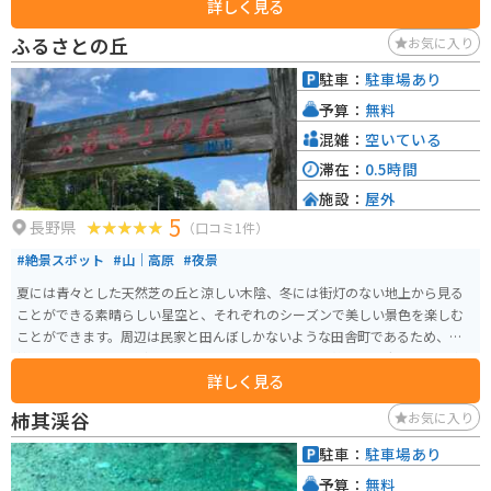
詳しく見る
ーツーリングが人気で、標高900mに広がる湖の美しい風景を楽しむことがで
きます。初心者の方でもレクリエーショナルカヌーによる湖上散策をインス
ふるさとの丘
お気に入り
トラクターと一緒に気軽に楽しめます。駐車場は道の脇にある少しのスペー
スでトイレはありません。
駐車：
駐車場あり
予算：
無料
混雑：
空いている
滞在：
0.5時間
施設：
屋外
5
長野県
（口コミ1件）
#絶景スポット
#山｜高原
#夜景
夏には青々とした天然芝の丘と涼しい木陰、冬には街灯のない地上から見る
ことができる素晴らしい星空と、それぞれのシーズンで美しい景色を楽しむ
ことができます。周辺は民家と田んぼしかないような田舎町であるため、混
雑することはほとんどありません。バイクで訪れて、静かな田舎の風景を楽
詳しく見る
しんでみてください。
柿其渓谷
お気に入り
駐車：
駐車場あり
予算：
無料