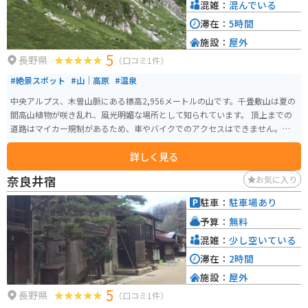
す。木曽漆器は、堅牢で美しく、使い込むほどに味わいが増すのが特徴です。
混雑：
混んでいる
お土産にいかがでしょうか。
滞在：
5時間
施設：
屋外
5
長野県
（口コミ1件）
#絶景スポット
#山｜高原
#温泉
中央アルプス、木曽山脈にある標高2,956メートルの山です。千畳敷山は夏の
間高山植物が咲き乱れ、風光明媚な場所として知られています。 頂上までの
道路はマイカー規制があるため、車やバイクでのアクセスはできません。途
中の菅の台バスセンターから路線バスに乗り、その後ロープウェイで頂上ま
詳しく見る
で行く必要があります。
奈良井宿
お気に入り
駐車：
駐車場あり
予算：
無料
混雑：
少し空いている
滞在：
2時間
施設：
屋外
5
長野県
（口コミ1件）