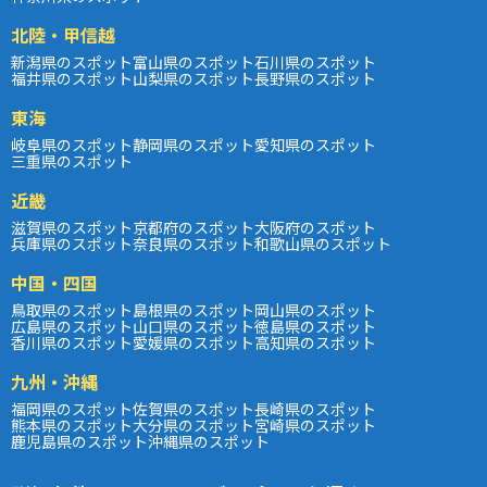
北陸・甲信越
新潟県のスポット
富山県のスポット
石川県のスポット
福井県のスポット
山梨県のスポット
長野県のスポット
東海
岐阜県のスポット
静岡県のスポット
愛知県のスポット
三重県のスポット
近畿
滋賀県のスポット
京都府のスポット
大阪府のスポット
兵庫県のスポット
奈良県のスポット
和歌山県のスポット
中国・四国
鳥取県のスポット
島根県のスポット
岡山県のスポット
広島県のスポット
山口県のスポット
徳島県のスポット
香川県のスポット
愛媛県のスポット
高知県のスポット
九州・沖縄
福岡県のスポット
佐賀県のスポット
長崎県のスポット
熊本県のスポット
大分県のスポット
宮崎県のスポット
鹿児島県のスポット
沖縄県のスポット