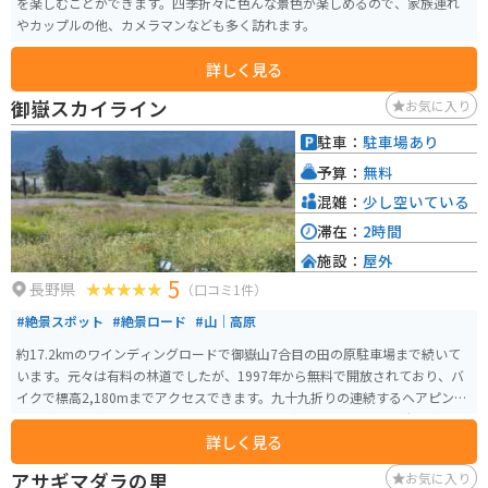
を楽しむことができます。四季折々に色んな景色が楽しめるので、家族連れ
やカップルの他、カメラマンなども多く訪れます。
詳しく見る
御嶽スカイライン
お気に入り
駐車：
駐車場あり
予算：
無料
混雑：
少し空いている
滞在：
2時間
施設：
屋外
5
長野県
（口コミ1件）
#絶景スポット
#絶景ロード
#山｜高原
約17.2kmのワインディングロードで御嶽山7合目の田の原駐車場まで続いて
います。元々は有料の林道でしたが、1997年から無料で開放されており、バ
イクで標高2,180mまでアクセスできます。九十九折りの連続するヘアピンカ
ーブがあり、楽しく走行できます。もちろん御嶽山の素晴らしい景観も楽し
詳しく見る
めます。 御嶽スキー場の道のため、スキー場営業期間とその前後（11月上旬
から5月下旬）は閉鎖されますので通行可能なことを確認してから行く様にし
アサギマダラの里
お気に入り
ましょう。御嶽山の7合目からは頂上の剣ヶ峰まで約3時間での登山も可能で