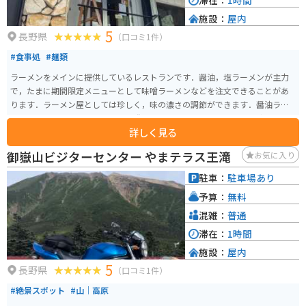
滞在：
1時間
施設：
屋内
5
長野県
（口コミ1件）
#食事処
#麺類
ラーメンをメインに提供しているレストランです．醤油，塩ラーメンが主力
で，たまに期間限定メニューとして味噌ラーメンなどを注文できることがあ
ります．ラーメン屋としては珍しく，味の濃さの調節ができます．醤油ラー
メンはとてもやさしい味わいで，誰でも食べられると思います．公式サイト
詳しく見る
ではないのですが，店主さんがInstagramをやっているので，リアルタイムに
近いお店の情報を得ることができます．
御嶽山ビジターセンター やまテラス王滝
お気に入り
駐車：
駐車場あり
予算：
無料
混雑：
普通
滞在：
1時間
施設：
屋内
5
長野県
（口コミ1件）
#絶景スポット
#山｜高原