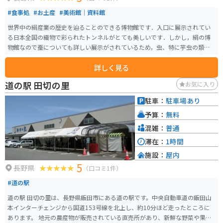
#食事処
#お土産
#美術館｜資料館
世界中の絹産業の歴史を辿ることのできる博物館です．入口に展示されてい
る日本全国の織物で彩られたトンネルがとても美しいです．しかし，絹の博
物館なので蚕についても詳しい展示がされているため，虫、特に芋虫の類が
苦手な方は厳しいと思います．また，建物内に「バイキングレストラン奈々
詳しく見る
ちゃん」というレストランがあるので，食事を取ることも可能です．
道の駅 田切の里
お気に入り
駐車：
駐車場あり
予算：
無料
混雑：
普通
滞在：
1時間
施設：
屋内
5
長野県
（口コミ1件）
#道の駅
道の駅 田切の里は、長野県飯田市にある道の駅です。中央自動車道の飯田山
本インターチェンジから国道153号線を北上し、約10分ほど走ったところに
あります。 地元の農産物が販売されている直売所があり、新鮮な野菜や果物