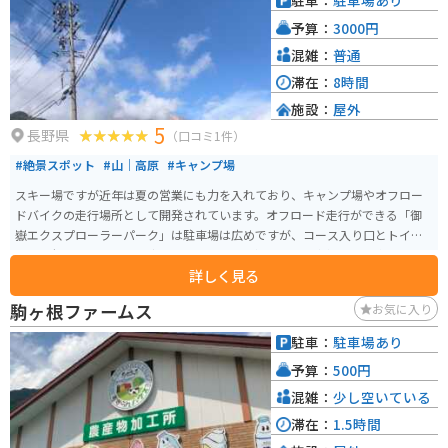
駐車：
駐車場あり
予算：
3000円
混雑：
普通
滞在：
8時間
施設：
屋外
5
長野県
（口コミ1件）
#絶景スポット
#山｜高原
#キャンプ場
スキー場ですが近年は夏の営業にも力を入れており、キャンプ場やオフロー
ドバイクの走行場所として開発されています。オフロード走行ができる「御
嶽エクスプローラーパーク」は駐車場は広めですが、コース入り口とトイレ
に近く便利なところは限定的です。コースは初心者から中級者まで楽しめま
詳しく見る
す。いわゆるハードエンデューロ的なセクションは少なめです。
駒ヶ根ファームス
お気に入り
駐車：
駐車場あり
予算：
500円
混雑：
少し空いている
滞在：
1.5時間