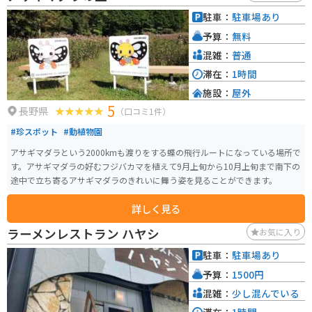
すが、ライダー装備では厳しいかもしれません。 道はチェーンを巻いた作業
駐車：
駐車場あり
車が通るためか抉れていたりボコボコの場所が多く少々危険ですのでゆっく
予算：
無料
り走ったほうが無難です。グングン標高を上げながらゲレンデの絶景に綺麗
なワインディングロードを眺められる場所はなかなか無いのでとってもおす
混雑：
普通
すめです。
滞在：
1時間
施設：
屋外
5
長野県
（口コミ1件）
#珍スポット
#動植物園
アサギマダラという2000kmも渡りをする蝶の飛行ルートになっている場所で
す。アサギマダラの好むフジバカマを植えて9月上旬から10月上旬まで南下の
途中で立ち寄るアサギマダラのきれいに舞う姿を見ることができます。
詳しく見る
ラーメンレストラン ハヤシ
お気に入り
駐車：
駐車場あり
予算：
1500円
混雑：
少し混んでいる