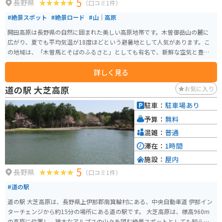
5
長野県
（口コミ1件）
#絶景スポット
#絶景ロード
#山｜高原
開田高原は長野県の自然に囲まれた美しい高原地帯です。木曽御岳山の麓に
広がり、夏でも平均気温が18度ほどという避暑地として人気があります。こ
の地域は、「木曽馬とそばのふるさと」としても有名で、新鮮な空気と豊か
な自然の中で四季折々の景色を眺めながら走行できるのが醍醐味です。 空気
詳しく見る
が澄んでいて天気が良ければ御嶽山が見えたり、飲食店やキャンプ場もある
ので観光地として十分楽しめます。また、地元で採れたそばを使用した料理
道の駅 大芝高原
お気に入り
を堪能できる食事処もあります。8月下旬ぐらいになると蕎麦の花が一面に咲
くのでそれを見にいくのもオススメです。
駐車：
駐車場あり
予算：
無料
混雑：
普通
滞在：
1時間
施設：
屋内
5
長野県
（口コミ1件）
#道の駅
道の駅 大芝高原は、長野県上伊那郡南箕輪村にある、中央自動車道 伊那イン
ターチェンジから約15分の場所にある道の駅です。 大芝高原は、標高960m
の高原に位置し、雄大なアルプスの山々を望む絶景スポットとしても知られ