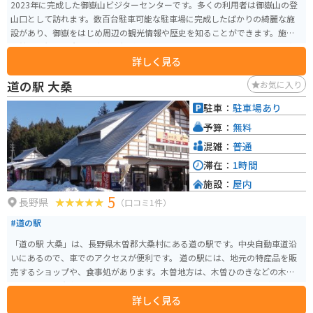
2023年に完成した御嶽山ビジターセンターです。多くの利用者は御嶽山の登
山口として訪れます。数百台駐車可能な駐車場に完成したばかりの綺麗な施
設があり、御嶽をはじめ周辺の観光情報や歴史を知ることができます。施設
入館料は無料で冷暖房完備、無料の水洗トイレもあります。ここからの御嶽
詳しく見る
山は他のどの道路よりも近くから見られるため、とても大きく雄大です。周
辺道路は冬季閉鎖されるので注意してください。
道の駅 大桑
お気に入り
駐車：
駐車場あり
予算：
無料
混雑：
普通
滞在：
1時間
施設：
屋内
5
長野県
（口コミ1件）
#道の駅
「道の駅 大桑」は、長野県木曽郡大桑村にある道の駅です。中央自動車道沿
いにあるので、車でのアクセスが便利です。 道の駅には、地元の特産品を販
売するショップや、食事処があります。木曽地方は、木曽ひのきなどの木材
の産地として有名で、道の駅でも、それらを使った工芸品やお土産が販売さ
詳しく見る
れています。 食事処では、地元産の食材を使った料理を楽しむことができま