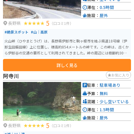
滞在：
0.5時間
施設：
屋外
5
長野県
（口コミ1件）
#絶景スポット
#山｜高原
火山峠（ひやまとうげ）は、長野県伊那市と駒ヶ根市を結ぶ県道18号線（伊
那生田飯田線）上に位置し、標高約854メートルの峠です。この峠は、古くか
ら伊那谷の交通の要所として利用されてきました。峠の周辺には樹齢約300年
とされる老松があり、その根元には俳人・松尾芭蕉の句碑が建てられていま
詳しく見る
す。この句碑は明治時代初期に建立され、歴史的な趣を感じさせます。 程よ
いコーナーと直線がつづき、バイクやスポーツカーで走るのに最高の道です。
阿寺川
お気に入り
秋は広葉樹の紅葉が綺麗です。オープンカーでの走行はとても気持ちの良い
道です。峠からは南アルプスの美しい景観を望むことができ、四季折々の自然
駐車：
駐車場あり
を満喫できるスポットとして親しまれています。
予算：
無料
混雑：
少し空いている
滞在：
1.5時間
施設：
屋外
5
長野県
（口コミ1件）