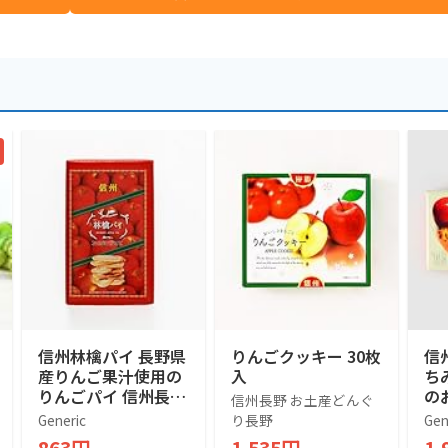
信州林檎パイ 長野県
りんごクッキー 30枚
信
産りんご果汁使用の
入
ち
りんごパイ 信州長野
の
信州長野 お土産どんぐ
のお土産 (1箱, 10個
(2
Generic
り長野
Gen
入)