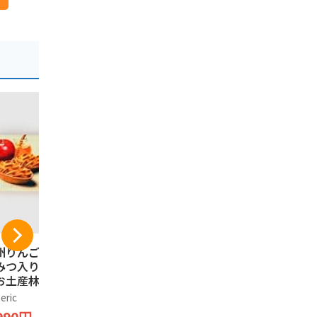
州りんごたると は
信州林檎パイ 長野県
芽吹堂 信
みつ入り 信州長野
産りんご果汁使用の
ターサンド
お土産林檎タルト
りんごパイ 信州長野
6個入×2箱
箱, 6, 個入)
のお土産 (2箱, 10個
eric
Generic
そば茶屋 渡辺
入)