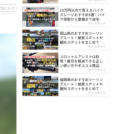
イルド
お気に入り
10万円以内で買えるバイク
ガレージおすすめ9選！バイ
ク保管から整備まで自宅で
楽々
モトスポット
岡山県のおすすめツーリン
グルート！絶景スポットや
観光スポットをまとめて紹
介
モトスポット
スロットルアシストは危
険？疲労を軽減できる正し
い使い方やオススメ商品を
紹介
モトスポット
福岡県のおすすめツーリン
グルート！絶景スポットや
観光スポットをまとめて紹
介
モトスポット