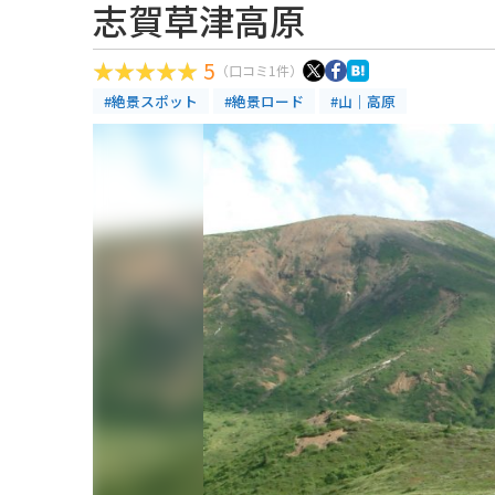
志賀草津高原
5
（口コミ1件）
#絶景スポット
#絶景ロード
#山｜高原