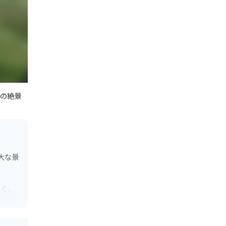
らの絶景
大な景
しく、
れるた