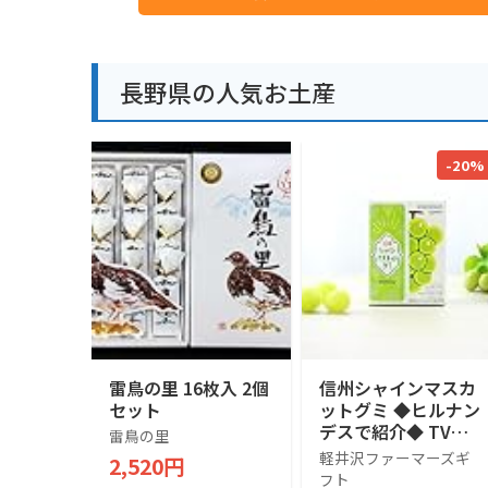
長野県の人気お土産
-20%
雷鳥の里 16枚入 2個
信州シャインマスカ
セット
ットグミ ◆ヒルナン
デスで紹介◆ TVで
雷鳥の里
話題 売れ筋 人気ス
軽井沢ファーマーズギ
2,520円
イーツ 人気 デザー
フト