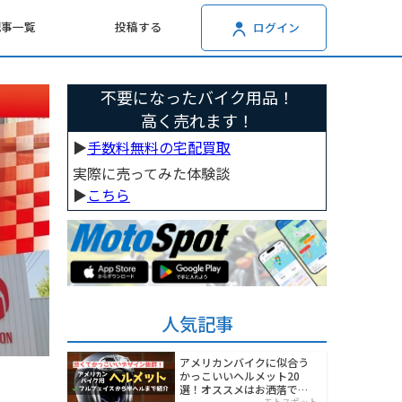
記事一覧
投稿する
ログイン
不要になったバイク用品！
高く売れます！
▶︎
手数料無料の宅配買取
実際に売ってみた体験談
▶︎
こちら
人気記事
アメリカンバイクに似合う
かっこいいヘルメット20
選！オススメはお洒落でワ
モトスポット