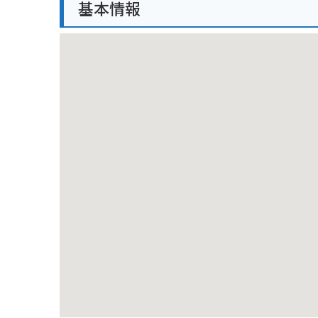
基本情報
め注意が必要です。また、高原のため天候が変わりや
しており、観光拠点としても最適です。