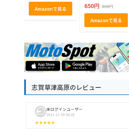
ト お取り寄せ お取
650円
808円
り寄せグルメ お菓子
Amazonで見る
駄菓子 個包装 グミ
ぶどう シャインマス
Amazonで見る
カット プレゼント
ギフト お土産 信州
産 信州 長野 小分け
ばらまき バラマキ
卒業 入学 新生活 ハ
ロウィン 母の日 父
の日 贈り物 お返し
かわいい きれい 軽
井沢ファーマーズギ
フト
志賀草津高原のレビュー
未ログインユーザー
2021-11-30 08:26