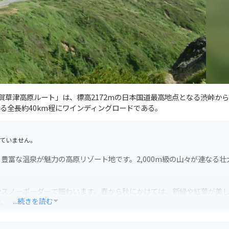
賀草津高原ルート」は、標高2172mの日本国道最高地点となる渋峠か
る全長約40km程にワインディングロードである。
ていません。
豊富な温泉が魅力の高原リゾート地です。2,000m級の山々が連なる壮
やスノーボーダーで賑わいます。春から秋にかけては、新緑や紅葉が美
...続きを読む
す。
は、絶景のワインディングロードとして人気です。ただし、冬季は閉鎖さ