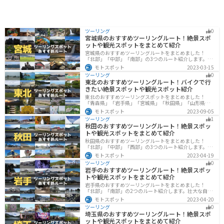
ツーリング
0
宮城県のおすすめツーリングルート！絶景スポ
ットや観光スポットをまとめて紹介
宮城県のおすすめツーリングルートをまとめました！
「北部」「中部」「南部」の3つのルート紹介します。キ
ツネ村や広大な山や滝、湖などを歴史や自然を満喫する
モトスポット
2023-03-15
ツーリングができます。バイクで宮城県にツーリングに
ツーリング
0
行く際は参考にしてください。
東北のおすすめツーリングルート！バイクで行
きたい絶景スポットや観光スポット紹介
東北のおすすめツーリングスポットをまとめました！
「青森県」「岩手県」「宮城県」「秋田県」「山形県」
「福島県」の各県の観光地紹介します。自然豊かな山々
モトスポット
2023-09-05
や湖、温泉地が点在し、四季折々の景色を楽しめるスポ
ツーリング
1
ットが多数あります。バイクで東北にツーリングに行く
秋田のおすすめツーリングルート！絶景スポッ
際は参考にしてください。
トや観光スポットをまとめて紹介
秋田県のおすすめツーリングルートをまとめました！
「北部」「中部」「西部」の3つのルート紹介します。自
然豊かな山々や湖、温泉地が点在し、四季折々の景色を
モトスポット
2023-04-19
楽しめるスポットが多数あります。バイクで秋田県にツ
ツーリング
0
ーリングに行く際は参考にしてください。
岩手のおすすめツーリングルート！絶景スポッ
トや観光スポットをまとめて紹介
岩手県のおすすめツーリングルートをまとめました！
「北部」「南部」の2つのルート紹介します。壮大な自然
や歴史的な観光スポットが多く存在するので楽しめま
モトスポット
2023-04-20
す。バイクで岩手県にツーリングに行く際は参考にして
ツーリング
0
ください。
埼玉県のおすすめツーリングルート！絶景スポ
ットや観光スポットをまとめて紹介