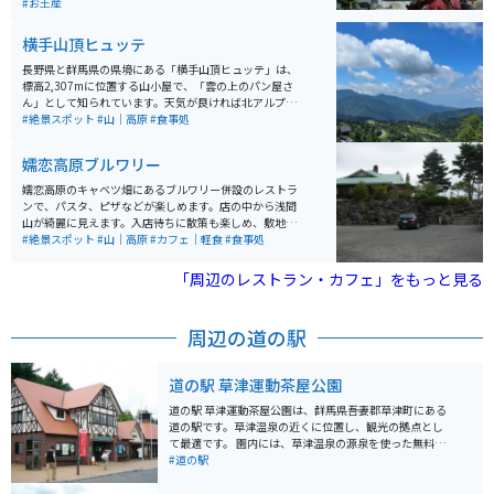
ったような世界です。ところどころ景色を堪能できるよ
#お土産
うに駐車場があるので、駐車して景色を堪能できます。
道幅はそれほど狭くありませんが、場所により危険個所
横手山頂ヒュッテ
があるので、速度は注意してください。 草津温泉が近く
にあるので、合わせて訪れるのがオススメです。
長野県と群馬県の県境にある「横手山頂ヒュッテ」は、
標高2,307mに位置する山小屋で、「雲の上のパン屋さ
ん」として知られています。天気が良ければ北アルプス
や富士山、佐渡島まで望むことができ、壮大な360度の
#絶景スポット
#山｜高原
#食事処
パノラマや雲海も楽しめます。 名物は焼きたてのパンや
パンを使ったシチューで、絶景とともに味わうひととき
嬬恋高原ブルワリー
は格別。山頂へはマイカーやバイクの乗り入れができな
いため、「スカイレーター」や「スカイペア」「ロマン
嬬恋高原のキャベツ畑にあるブルワリー併設のレストラ
スリフト」（いずれも有料）を利用してアクセスしま
ンで、パスタ、ピザなどが楽しめます。店の中から浅間
す。体力に自信があれば、「のぞき」付近の駐車場から
山が綺麗に見えます。入店待ちに散策も楽しめ、敷地内
徒歩約1時間で登ることも可能です。
で近隣農家の野菜なども買えたりします。嬬恋パノラマ
#絶景スポット
#山｜高原
#カフェ｜軽食
#食事処
ライン上にあります。
「周辺のレストラン・カフェ」をもっと見る
周辺の道の駅
道の駅 草津運動茶屋公園
道の駅 草津運動茶屋公園は、群馬県吾妻郡草津町にある
道の駅です。草津温泉の近くに位置し、観光の拠点とし
て最適です。 園内には、草津温泉の源泉を使った無料の
足湯があり、旅の疲れを癒すことができます。また、地
#道の駅
元の特産品を販売する売店や、食事処もあります。 バイ
クで訪れる場合は、道の駅に隣接する草津温泉オートキ