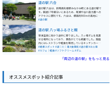
道の駅 六合
ャンプ場を利用するのがおすすめです。ここは、草津温
泉街にも近く、観光の拠点として最適です。 草津温泉
道の駅 六合は、群馬県利根郡みなかみ町にある道の駅で
は、日本を代表する名湯として知られています。湯畑や
す。国道17号線沿いにあるため、尾瀬や谷川岳方面への
温泉街の散策など、見どころもたくさんあります。お土
アクセスに便利です。 六合は、標高約900mの高地に位
産には、温泉饅頭や温泉たまごがおすすめです。
置しており、夏は涼しく避暑地としても人気がありま
#道の駅
す。道の駅には、地元の農産物直売所やレストランがあ
り、新鮮な野菜や山菜、きのこなどを購入することがで
道の駅 八ッ場ふるさと館
きます。また、六合茶屋では、地元で採れた山菜を使っ
たそばやうどん、イワナ料理などが味わえます。 バイク
草津温泉に向かう途中に寄りました。八ッ場ダムを見渡
で訪れる場合、道の駅から尾瀬や谷川岳方面へ続く山岳
せる場所になっており、景色がとても綺麗でした。施設
道路は、景色も良く、ツーリングにおすすめです。ただ
内にはレストランや軽食を販売しているキッチンカーな
し、カーブや勾配が多い区間もあるので、安全運転を心
ども停まっており、絶景を見ながらグルメを楽しむこと
#絶景スポット
#湖｜川｜滝
#食事処
#道の駅
#お土産
がけましょう。 周辺には、温泉宿やキャンプ場などもあ
ができます。足湯もありました。
#カフェ｜軽食
#ソフトクリーム
#ダム
り、自然を満喫することができます。特に、道の駅から
車で約10分の場所にある「宝川温泉」は、渓流沿いに広
「周辺の道の駅」をもっと見る
がる混浴露天風呂が有名です。
オススメスポット紹介記事