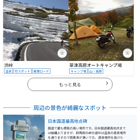
渋峠
草津高原オートキャンプ場
温泉
珍スポット
絶景ロード
キャンプ場
山｜高原
もっと見る
周辺の景色が綺麗なスポット
日本国道最高地点碑
国道で最も標高の高い場所です。日本国道最高地点まで
は結構上りますが、群馬側の峠の道中は温泉の源泉場所
を通りますので硫黄臭が凄いです。 源泉場所を抜けた先