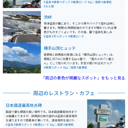
の景色は絶景です。まるで、もののけ姫の映画の中に入
#温泉
#絶景スポット
#絶景ロード
#山｜高原
#食事処
ったような世界です。ところどころ景色を堪能できるよ
#お土産
うに駐車場があるので、駐車して景色を堪能できます。
道幅はそれほど狭くありませんが、場所により危険個所
渋峠
があるので、速度は注意してください。 草津温泉が近く
にあるので、合わせて訪れるのがオススメです。
草津温泉が麓にあり、そこから車やバイクで登れば峠に
着きます。時間は1時間前後かかりますが晴れていれば景
色がものすごくよいです。その後、麓で温泉を楽しみつ
つご飯を楽しまれてはいかがでしょうか。是非ご検討下
#温泉
#珍スポット
#絶景ロード
さい。
横手山頂ヒュッテ
長野県と群馬県の県境にある「横手山頂ヒュッテ」は、
標高2,307mに位置する山小屋で、「雲の上のパン屋さ
ん」として知られています。天気が良ければ北アルプス
や富士山、佐渡島まで望むことができ、壮大な360度の
#絶景スポット
#山｜高原
#食事処
パノラマや雲海も楽しめます。 名物は焼きたてのパンや
パンを使ったシチューで、絶景とともに味わうひととき
「周辺の景色が綺麗なスポット」をもっと見る
は格別。山頂へはマイカーやバイクの乗り入れができな
いため、「スカイレーター」や「スカイペア」「ロマン
スリフト」（いずれも有料）を利用してアクセスしま
周辺のレストラン・カフェ
す。体力に自信があれば、「のぞき」付近の駐車場から
徒歩約1時間で登ることも可能です。
日本国道最高地点碑
国道で最も標高の高い場所です。日本国道最高地点まで
は結構上りますが、群馬側の峠の道中は温泉の源泉場所
を通りますので硫黄臭が凄いです。 源泉場所を抜けた先
の景色は絶景です。まるで、もののけ姫の映画の中に入
#温泉
#絶景スポット
#絶景ロード
#山｜高原
#食事処