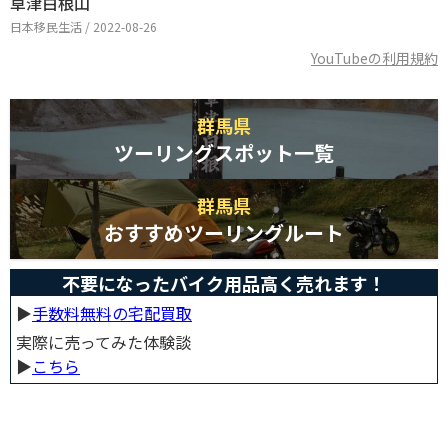
草津白根山
日本移民生活 / 2022-08-26
YouTubeの利用規約
群馬県
ツーリングスポット一覧
群馬県
おすすめツーリングルート
不要になったバイク用品高く売れます！
▶︎
手数料無料の宅配買取
実際に売ってみた体験談
▶︎
こちら