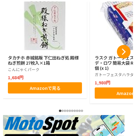
タカチホ 赤城銘販 下仁田ねぎ処 殿様
ラスク ガトーフェス
ねぎ煎餅 27枚入×1箱
デ・ロワ 簡易大袋 R6
個 (x 1)
こんにゃくパーク
ガトーフェスタハラダ
1,684円
1,980円
Amazonで見る
Amazo