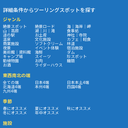
詳細条件からツーリングスポットを探す
ジャンル
絶景スポット
絶景ロード
海｜海岸｜岬
山｜高原
湖｜川｜滝
食事処
道の駅
お土産
神社｜寺院
温泉
文化施設
カフェ｜軽食
商業施設
ソフトクリーム
林道
夜景
イベント体験
宿泊施設
美術館｜資料館
海鮮
ダム
キャンプ場
スイーツ
珍スポット
動植物園
お肉
麺類
お酒
ライダーハウス
東西南北の端
全ての端
日本4端
日本本土4端
北海道4端
本州4端
四国4端
九州4端
季節
春にオススメ
夏にオススメ
秋にオススメ
冬にオススメ
年中オススメ
施設