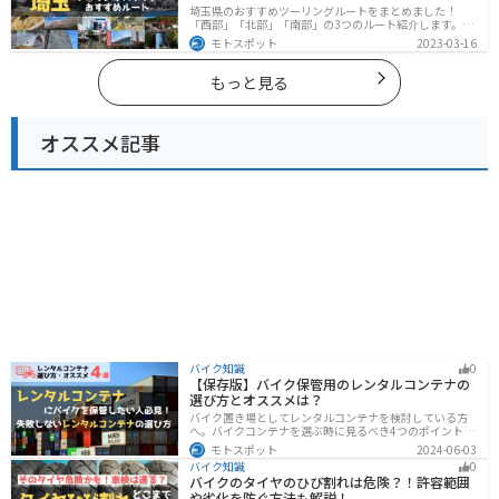
埼玉県のおすすめツーリングルートをまとめました！
「西部」「北部」「南部」の3つのルート紹介します。自
然豊かな西側と街中の東側で違った楽しみ方ができま
モトスポット
2023-03-16
す。バイクで埼玉県にツーリングに行く際は参考にして
ください。
もっと見る
オススメ記事
バイク知識
0
【保存版】バイク保管用のレンタルコンテナの
選び方とオススメは？
バイク置き場としてレンタルコンテナを検討している方
へ。バイクコンテナを選ぶ時に見るべき4つのポイントと
オススメのレンタルコンテナ会社を徹底解説。これさえ
モトスポット
2024-06-03
読めば自分に最適なレンタルコンテナを見つけることが
バイク知識
0
できます。
バイクのタイヤのひび割れは危険？！許容範囲
や劣化を防ぐ方法も解説！