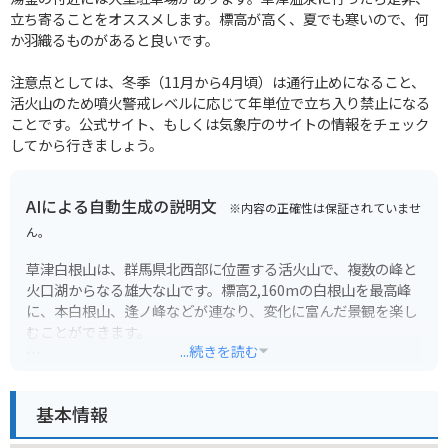
立ち寄ることをオススメします。標高が高く、夏でも寒いので、何
か羽織るものがあると良いです。
注意点としては、冬季（11月から4月頃）は通行止めになること、
活火山のため噴火警戒レベルに応じて年単位で立ち入り禁止になる
ことです。公式サイト、もしくは気象庁のサイトの情報をチェック
してから行きましょう。
AIによる自動生成の説明文
※内容の正確性は保証されていませ
ん。
草津白根山は、群馬県北西部に位置する活火山で、複数の峰と
火口湖からなる雄大な山です。標高2,160mの白根山を最高峰
に、本白根山、逢ノ峰などが連なり、変化に富んだ景観を楽し
むことができます。
...続きを読む
特に、エメラルドグリーンに輝く火口湖「湯釜」は、その神秘
的な美しさから多くの観光客を魅了しています。周辺には遊歩
基本情報
道が整備されており、間近で湯釜を望むことができます。ま
た、高山植物の宝庫としても知られ、春から秋にかけて色とり