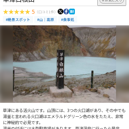
5
（口コミ1件）
#絶景スポット
#山｜高原
#食事処
草津にある活火山です。山頂には、3つの火口湖があり、その中でも
湯釜と言われる火口湖はエメラルドグリーン色の水をたたえ、非常
に神秘的で必見です。
湯釜の付近には大型駐車場があります。草津温泉に行ったら是非、