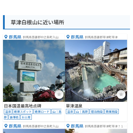
草津白根山に近い場所
群馬県
群馬県
群馬県吾妻郡中之条町入山
群馬県吾妻郡草津町草津
日本国道最高地点碑
草津温泉
温泉
絶景スポット
絶景ロード
山｜高
温泉
山｜高原
宿泊施設
商業施設
原
食事処
お土産
群馬県
群馬県
群馬県吾妻郡中之条町入山
群馬県吾妻郡草津町草津７１１
−８０