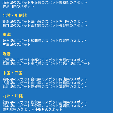
埼玉県のスポット
千葉県のスポット
東京都のスポット
神奈川県のスポット
北陸・甲信越
新潟県のスポット
富山県のスポット
石川県のスポット
福井県のスポット
山梨県のスポット
長野県のスポット
東海
岐阜県のスポット
静岡県のスポット
愛知県のスポット
三重県のスポット
近畿
滋賀県のスポット
京都府のスポット
大阪府のスポット
兵庫県のスポット
奈良県のスポット
和歌山県のスポット
中国・四国
鳥取県のスポット
島根県のスポット
岡山県のスポット
広島県のスポット
山口県のスポット
徳島県のスポット
香川県のスポット
愛媛県のスポット
高知県のスポット
九州・沖縄
福岡県のスポット
佐賀県のスポット
長崎県のスポット
熊本県のスポット
大分県のスポット
宮崎県のスポット
鹿児島県のスポット
沖縄県のスポット