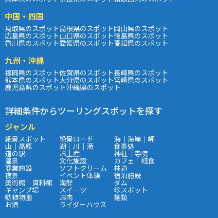
中国・四国
鳥取県のスポット
島根県のスポット
岡山県のスポット
広島県のスポット
山口県のスポット
徳島県のスポット
香川県のスポット
愛媛県のスポット
高知県のスポット
九州・沖縄
福岡県のスポット
佐賀県のスポット
長崎県のスポット
熊本県のスポット
大分県のスポット
宮崎県のスポット
鹿児島県のスポット
沖縄県のスポット
詳細条件からツーリングスポットを探す
ジャンル
絶景スポット
絶景ロード
海｜海岸｜岬
山｜高原
湖｜川｜滝
食事処
道の駅
お土産
神社｜寺院
温泉
文化施設
カフェ｜軽食
商業施設
ソフトクリーム
林道
夜景
イベント体験
宿泊施設
美術館｜資料館
海鮮
ダム
キャンプ場
スイーツ
珍スポット
動植物園
お肉
麺類
お酒
ライダーハウス