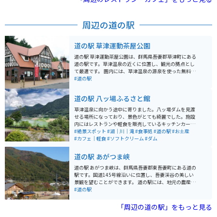
は格別。山頂へはマイカーやバイクの乗り入れができな
いため、「スカイレーター」や「スカイペア」「ロマン
スリフト」（いずれも有料）を利用してアクセスしま
周辺の道の駅
す。体力に自信があれば、「のぞき」付近の駐車場から
徒歩約1時間で登ることも可能です。
道の駅 草津運動茶屋公園
道の駅 草津運動茶屋公園は、群馬県吾妻郡草津町にある
道の駅です。草津温泉の近くに位置し、観光の拠点とし
て最適です。 園内には、草津温泉の源泉を使った無料の
足湯があり、旅の疲れを癒すことができます。また、地
#道の駅
元の特産品を販売する売店や、食事処もあります。 バイ
クで訪れる場合は、道の駅に隣接する草津温泉オートキ
道の駅 八ッ場ふるさと館
ャンプ場を利用するのがおすすめです。ここは、草津温
泉街にも近く、観光の拠点として最適です。 草津温泉
草津温泉に向かう途中に寄りました。八ッ場ダムを見渡
は、日本を代表する名湯として知られています。湯畑や
せる場所になっており、景色がとても綺麗でした。施設
温泉街の散策など、見どころもたくさんあります。お土
内にはレストランや軽食を販売しているキッチンカーな
産には、温泉饅頭や温泉たまごがおすすめです。
ども停まっており、絶景を見ながらグルメを楽しむこと
#絶景スポット
#湖｜川｜滝
#食事処
#道の駅
#お土産
ができます。足湯もありました。
#カフェ｜軽食
#ソフトクリーム
#ダム
道の駅 あがつま峡
道の駅 あがつま峡は、群馬県吾妻郡東吾妻町にある道の
駅です。国道145号線沿いに位置し、吾妻渓谷の美しい
景観を望むことができます。 道の駅には、地元の農産物
や特産品を販売する直売所、レストラン、軽食コーナー
#道の駅
などがあります。吾妻渓谷の雄大な自然を満喫できる展
望台や、遊歩道も整備されています。 バイクで訪れる場
「周辺の道の駅」をもっと見る
合、道の駅には広々とした駐車場が完備されているので