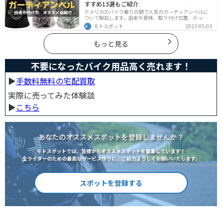
すすめ13選もご紹介
アメリカのバイク乗りの間で人気のガーディアンベルに
ついて解説します。由来や意味、取り付け位置、かっこ
いいオススメのガーディアンベルも紹介します。自分用
モトスポット
2023-05-03
のお守りとしてだけでなく、プレゼントとしても最適な
ので、気になっている人は参考にしてみてください。
もっと見る
不要になったバイク用品高く売れます！
▶︎
手数料無料の宅配買取
実際に売ってみた体験談
▶︎
こちら
あなたのオススメスポットを登録しませんか？
モトスポットでは、皆様からオススメスポットを募集しています！
全ライダーのための最高なサービス作りに、ご協力よろしくお願いいたします。
スポットを登録する