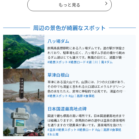
もっと見る
周辺の景色が綺麗なスポット
八ッ場ダム
群馬県長野原町にある八ッ場ダムです。道の駅が併設さ
れており、駐車場も広く、八ッ場ダム手前の橋から眺め
るダム湖はとても雄大です。無風の日だと、湖面が鏡の
様になりとても綺麗です。 道中の国道145号線は日本ロ
#絶景スポット
#絶景ロード
#湖｜川｜滝
#ダム
マンチック街道の一つで、目的地に向かうまでの景色も
綺麗です。道は緩やかなワインディングロードが続きま
草津白根山
す。バイクでも車でも気持ちよく走れます。 更に西へ向
かい、右は志賀草津ルート、左は軽井沢へとルート、ど
草津にある活火山です。山頂には、3つの火口湖があり、
ちらも走りやすく絶景が続くルートです。
その中でも湯釜と言われる火口湖はエメラルドグリーン
色の水をたたえ、非常に神秘的で必見です。 湯釜の付近
には大型駐車場があります。草津温泉に行ったら是非、
#絶景スポット
#山｜高原
#食事処
立ち寄ることをオススメします。標高が高く、夏でも寒
いので、何か羽織るものがあると良いです。 注意点とし
日本国道最高地点碑
ては、冬季（11月から4月頃）は通行止めになること、
活火山のため噴火警戒レベルに応じて年単位で立ち入り
国道で最も標高の高い場所です。日本国道最高地点まで
禁止になることです。公式サイト、もしくは気象庁のサ
は結構上りますが、群馬側の峠の道中は温泉の源泉場所
イトの情報をチェックしてから行きましょう。
を通りますので硫黄臭が凄いです。 源泉場所を抜けた先
の景色は絶景です。まるで、もののけ姫の映画の中に入
#温泉
#絶景スポット
#絶景ロード
#山｜高原
#食事処
ったような世界です。ところどころ景色を堪能できるよ
#お土産
うに駐車場があるので、駐車して景色を堪能できます。