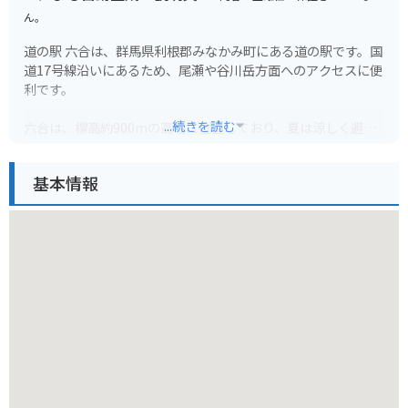
ん。
道の駅 六合は、群馬県利根郡みなかみ町にある道の駅です。国
道17号線沿いにあるため、尾瀬や谷川岳方面へのアクセスに便
利です。
...続きを読む
六合は、標高約900mの高地に位置しており、夏は涼しく避暑
地としても人気があります。道の駅には、地元の農産物直売所
やレストランがあり、新鮮な野菜や山菜、きのこなどを購入す
基本情報
ることができます。また、六合茶屋では、地元で採れた山菜を
使ったそばやうどん、イワナ料理などが味わえます。
バイクで訪れる場合、道の駅から尾瀬や谷川岳方面へ続く山岳
道路は、景色も良く、ツーリングにおすすめです。ただし、カ
ーブや勾配が多い区間もあるので、安全運転を心がけましょ
う。
周辺には、温泉宿やキャンプ場などもあり、自然を満喫するこ
とができます。特に、道の駅から車で約10分の場所にある「宝
川温泉」は、渓流沿いに広がる混浴露天風呂が有名です。