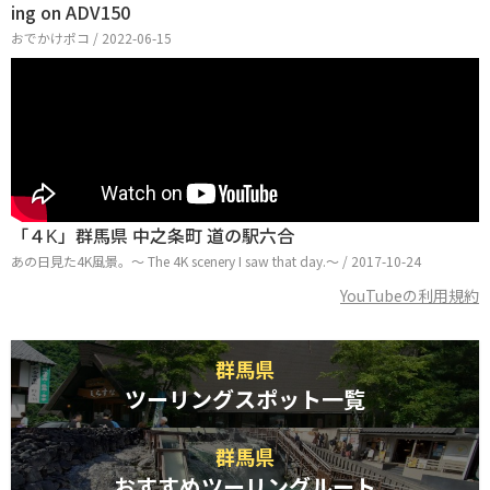
ing on ADV150
おでかけポコ / 2022-06-15
「４K」群馬県 中之条町 道の駅六合
あの日見た4K風景。～ The 4K scenery I saw that day.～ / 2017-10-24
YouTubeの利用規約
群馬県
ツーリングスポット一覧
群馬県
おすすめツーリングルート