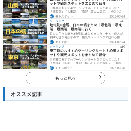
ットや観光スポットをまとめて紹介
山梨県のおすすめツーリングルートをまとめました！
「北西部」「北東部」「南部（富士山周辺）」の3つのル
ート紹介します。富士山を中心に自然豊かな景色や食事
モトスポット
2023-03-24
を楽しめるスポットが多数あります。バイクで山梨県に
ツーリング
1
ツーリングに行く際は参考にしてください。
地域別6箇所、日本の端まとめ｜最北端・最東
端・最西端・最南端に行く
日本の色々な端を地域別にまとめました！全て一般人が
到達可能な場所なので、観光やツーリングで訪れる際の
参考にしてください。
モトスポット
2024-02-24
ツーリング
0
東京都のおすすめツーリングルート！絶景スポ
ットや観光スポットをまとめて紹介
東京都のおすすめツーリングルートをまとめました！
「西部」「中部」「東部（都心）」の3つのルート紹介し
ます。西に行けば奥多摩の自然、東に行けば都心スポッ
モトスポット
2023-03-28
トと、自然も街も楽しめるスポットが多数あります。バ
イクで東京都にツーリングに行く際は参考にしてくださ
い。
もっと見る
オススメ記事