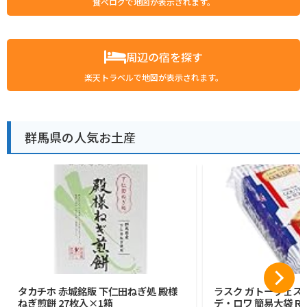
食べログで地図が表示されます。
周辺の宿を探す
楽天トラベルで地図が表示されます。
群馬県の人気お土産
タカチホ 赤城銘販 下仁田ねぎ処 殿様
ラスク ガトーフェス
ねぎ煎餅 27枚入×1箱
デ・ロワ 簡易大袋 R6