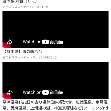
道の駅 六合（くに）
アサカワズのビデオ / 2023-11-19
【群馬県】道の駅六合
道の駅れびゅ〜チャンネル / 2024-06-12
草津温泉1泊2日の寄り道旅(道の駅六合、応徳温泉、京塚温
泉、尻焼温泉、上州湯の湖、林道京塚線など)ツーリングrid