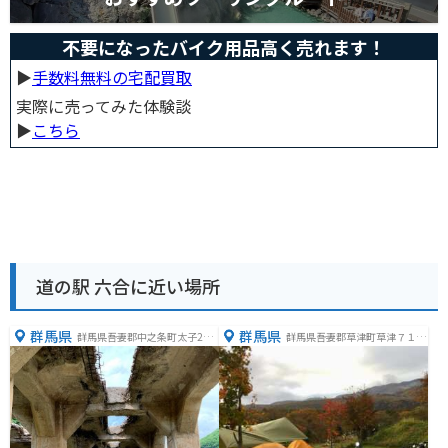
不要になったバイク用品高く売れます！
▶︎
手数料無料の宅配買取
実際に売ってみた体験談
▶︎
こちら
道の駅 六合に近い場所
群馬県
群馬県
群馬県吾妻郡中之条町太子251
群馬県吾妻郡草津町草津７１１
番地4
−８０