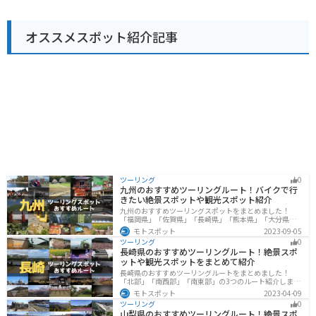
安心です。周辺には、吾妻渓谷遊歩道や、草津温泉、四
万温泉など、観光スポットも充実しています。 地元の名
産品としては、嬬恋高原キャベツや、蒟蒻、温泉まんじ
オススメスポット紹介記事
ゅうなどが有名です。道の駅 あがつま峡は、自然豊かな
環境の中で、地元の味覚や景色を楽しむことができるス
ポットです。
ツーリング
0
九州のおすすめツーリングルート！バイクで行
きたい絶景スポットや観光スポット紹介
九州のおすすめツーリングスポットをまとめました！
「福岡県」「佐賀県」「長崎県」「熊本県」「大分県」
「宮崎都」「鹿児島県」の各県の観光地紹介します。自
モトスポット
2023-09-05
然豊かな山々や湖、温泉地が点在し、四季折々の景色を
ツーリング
0
楽しめるスポットが多数あります。バイクで九州にツー
長崎県のおすすめツーリングルート！絶景スポ
リングに行く際は参考にしてください。
ットや観光スポットをまとめて紹介
長崎県のおすすめツーリングルートをまとめました！
「北部」「南西部」「南東部」の3つのルート紹介しま
す。国際色豊かな街並みや世界遺産、絶景ポイントが数
モトスポット
2023-04-09
多く存在し、様々な楽しみ方ができます。バイクで長崎
ツーリング
0
県にツーリングに行く際は参考にしてください。
山梨県のおすすめツーリングルート！絶景スポ