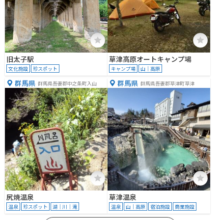
旧太子駅
草津高原オートキャンプ場
文化施設
珍スポット
キャンプ場
山｜高原
群馬県
群馬県
群馬県吾妻郡中之条町入山
群馬県吾妻郡草津町草津
尻焼温泉
草津温泉
温泉
珍スポット
湖｜川｜滝
温泉
山｜高原
宿泊施設
商業施設