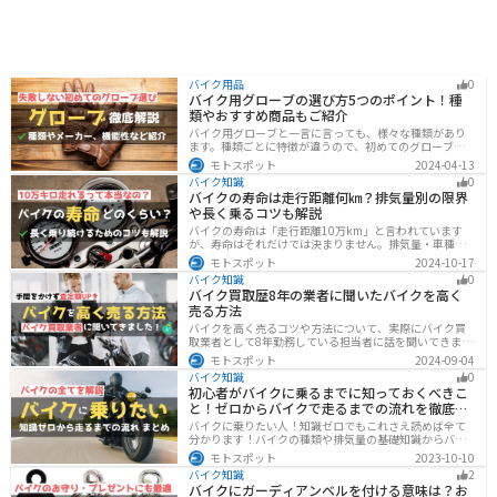
バイク用品
0
バイク用グローブの選び方5つのポイント！種
類やおすすめ商品もご紹介
バイク用グローブと一言に言っても、様々な種類があり
ます。種類ごとに特徴が違うので、初めてのグローブ選
びで失敗しないように、しっかりと理解して選ぶように
モトスポット
2024-04-13
しましょう。この記事では、特徴やメリットデメリッ
バイク知識
0
ト、有名メーカーなど初心者が知っておくべきことをま
バイクの寿命は走行距離何㎞？排気量別の限界
とめました。
や長く乗るコツも解説
バイクの寿命は「走行距離10万km」と言われています
が、寿命はそれだけでは決まりません。排気量・車種・
日々のメンテナンス・保管状態などでも大きく変わりま
モトスポット
2024-10-17
す。この記事ではバイクの寿命について解説します。ま
バイク知識
0
た、寿命を延ばす方法も解説するので、今のバイクに長
バイク買取歴8年の業者に聞いたバイクを高く
く乗りたい人は参考にしてください。
売る方法
バイクを高く売るコツや方法について、実際にバイク買
取業者として8年勤務している担当者に話を聞いてきまし
た！高く買い取ってもらえるバイクの特徴や業者がどの
モトスポット
2024-09-04
くらい利益を上乗せしているかなど、バイクを売ろうと
バイク知識
0
している人は必見の内容になっています。
初心者がバイクに乗るまでに知っておくべきこ
と！ゼロからバイクで走るまでの流れを徹底解
説
バイクに乗りたい人！知識ゼロでもこれさえ読めば全て
分かります！バイクの種類や排気量の基礎知識からバイ
クの選び方、免許の取り方、購入、納車、その後のバイ
モトスポット
2023-10-10
クライフまで全てサポートします！
バイク知識
2
バイクにガーディアンベルを付ける意味は？お