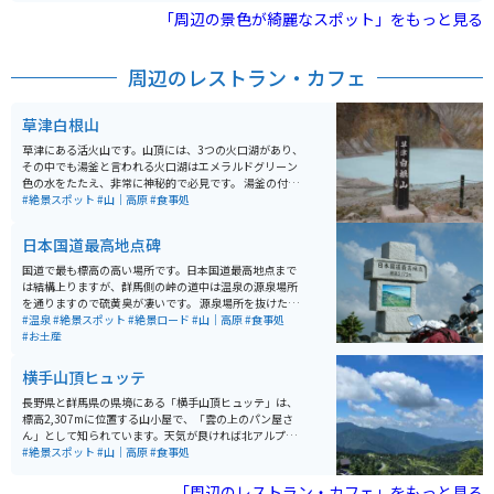
「周辺の景色が綺麗なスポット」をもっと見る
道幅はそれほど狭くありませんが、場所により危険個所
があるので、速度は注意してください。 草津温泉が近く
にあるので、合わせて訪れるのがオススメです。
周辺のレストラン・カフェ
草津白根山
草津にある活火山です。山頂には、3つの火口湖があり、
その中でも湯釜と言われる火口湖はエメラルドグリーン
色の水をたたえ、非常に神秘的で必見です。 湯釜の付近
には大型駐車場があります。草津温泉に行ったら是非、
#絶景スポット
#山｜高原
#食事処
立ち寄ることをオススメします。標高が高く、夏でも寒
いので、何か羽織るものがあると良いです。 注意点とし
日本国道最高地点碑
ては、冬季（11月から4月頃）は通行止めになること、
活火山のため噴火警戒レベルに応じて年単位で立ち入り
国道で最も標高の高い場所です。日本国道最高地点まで
禁止になることです。公式サイト、もしくは気象庁のサ
は結構上りますが、群馬側の峠の道中は温泉の源泉場所
イトの情報をチェックしてから行きましょう。
を通りますので硫黄臭が凄いです。 源泉場所を抜けた先
の景色は絶景です。まるで、もののけ姫の映画の中に入
#温泉
#絶景スポット
#絶景ロード
#山｜高原
#食事処
ったような世界です。ところどころ景色を堪能できるよ
#お土産
うに駐車場があるので、駐車して景色を堪能できます。
道幅はそれほど狭くありませんが、場所により危険個所
横手山頂ヒュッテ
があるので、速度は注意してください。 草津温泉が近く
にあるので、合わせて訪れるのがオススメです。
長野県と群馬県の県境にある「横手山頂ヒュッテ」は、
標高2,307mに位置する山小屋で、「雲の上のパン屋さ
ん」として知られています。天気が良ければ北アルプス
や富士山、佐渡島まで望むことができ、壮大な360度の
#絶景スポット
#山｜高原
#食事処
パノラマや雲海も楽しめます。 名物は焼きたてのパンや
パンを使ったシチューで、絶景とともに味わうひととき
「周辺のレストラン・カフェ」をもっと見る