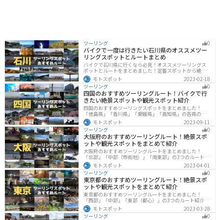
ツーリング
0
バイクで一度は行きたい石川県のオススメツー
リングスポットとルートまとめ
バイクで石川県に行くなら必見！オススメツーリングス
ポットとルートをまとめました！定番スポットから絶景
スポット、温泉、海、グルメなど様々なジャンルで楽し
モトスポット
2023-02-18
めます。バイクで石川ツーリングに行こうと思っている
ツーリング
0
人は、参考にしてください。
四国のおすすめツーリングルート！バイクで行
きたい絶景スポットや観光スポット紹介
四国のおすすめツーリングスポットをまとめました！
「徳島県」「香川県」「愛媛県」「高知県」の各県の観
光地紹介します。自然豊かな山々や湖、温泉地が点在
モトスポット
2023-09-11
し、四季折々の景色を楽しめるスポットが多数ありま
ツーリング
0
す。バイクで四国にツーリングに行く際は参考にしてく
大阪府のおすすめツーリングルート！絶景スポ
ださい。
ットや観光スポットをまとめて紹介
大阪府のおすすめツーリングルートをまとめました！
「北部」「中部（市街地）」「南東部」の3つのルート紹
介します。歴史と近代が融合した魅力的なエリアで様々
モトスポット
2023-04-01
な楽しみ方ができます。バイクで大阪府にツーリングに
ツーリング
0
行く際は参考にしてください。
東京都のおすすめツーリングルート！絶景スポ
ットや観光スポットをまとめて紹介
東京都のおすすめツーリングルートをまとめました！
「西部」「中部」「東部（都心）」の3つのルート紹介し
ます。西に行けば奥多摩の自然、東に行けば都心スポッ
モトスポット
2023-03-28
トと、自然も街も楽しめるスポットが多数あります。バ
ツーリング
0
イクで東京都にツーリングに行く際は参考にしてくださ