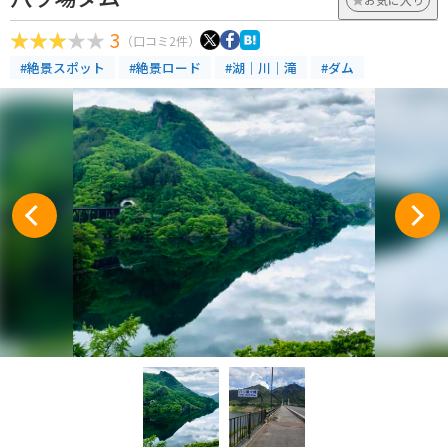
3
（口コミ2件）
#絶景スポット
#絶景ロード
#湖｜川｜滝
#ダム