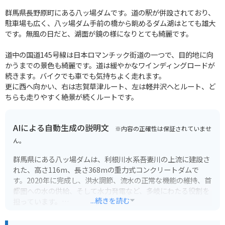
群馬県長野原町にある八ッ場ダムです。道の駅が併設されており、
駐車場も広く、八ッ場ダム手前の橋から眺めるダム湖はとても雄大
です。無風の日だと、湖面が鏡の様になりとても綺麗です。
道中の国道145号線は日本ロマンチック街道の一つで、目的地に向
かうまでの景色も綺麗です。道は緩やかなワインディングロードが
続きます。バイクでも車でも気持ちよく走れます。
更に西へ向かい、右は志賀草津ルート、左は軽井沢へとルート、ど
ちらも走りやすく絶景が続くルートです。
AIによる自動生成の説明文
※内容の正確性は保証されていませ
ん。
群馬県にある八ッ場ダムは、利根川水系吾妻川の上流に建設さ
れた、高さ116m、長さ368mの重力式コンクリートダムで
す。2020年に完成し、洪水調節、流水の正常な機能の維持、首
都圏への水の供給、そして水力発電など、多岐にわたる役割を
...続きを読む
担っています。
ダム湖である八ッ場あがつま湖は、豊かな自然に囲まれ、四季