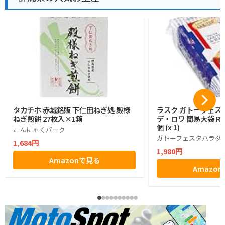
タカチホ 赤城銘販 下仁田ねぎ処 殿様
ラスク ガトーフェス
ねぎ煎餅 27枚入×1箱
デ・ロワ 簡易大袋 R6
個 (x 1)
こんにゃくパーク
ガトーフェスタハラダ
1,684円
1,980円
Amazonで見る
Amazo