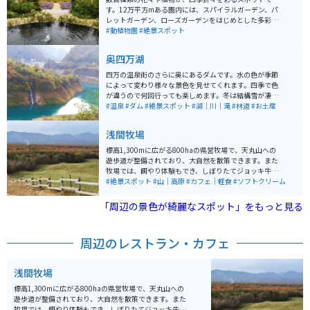
す。12万平方mある園内には、スパイラルガーデン、パ
レットガーデン、ローズガーデンをはじめとした多彩な
庭園があり、散策が楽しめます。 例年、4月の丘一面を
#動植物園
#絶景スポット
ピンクに染める花桃に始まり、桜、ヤマツツジ、春バラ
とバトンをつなぎ、夏にはアゲラタム、秋には紅葉と秋
奥四万湖
バラと、11月中旬まで年に数回訪れても、花々の移ろい
を感じられます。 レストラン、売店、花屋、茶屋、展示
四万の温泉街のさらに奥にあるダムです。水の色が季節
施設に加え、草木染・陶芸の体験施設などもあります。
によって変わり様々な景色を見せてくれます。四季で色
が違うので何回行っても楽しめます。冬は結構雪が凄い
のでバイクでは厳しいですが、春から秋まではオススメ
#温泉
#ダム
#絶景スポット
#湖｜川｜滝
#林道
#お土産
です。
浅間牧場
標高1,300mに広がる800haの県営牧場で、天丸山への
遊歩道が整備されており、大自然を散策できます。また
牧場では、餌やり体験もでき、しぼりたてジョッキ牛乳
や濃厚なソフトクリームも人気です。駐車場も入場料も
#絶景スポット
#山｜高原
#カフェ｜軽食
#ソフトクリーム
無料なので、気軽に立ち寄ることができます。
「周辺の景色が綺麗なスポット」をもっと見る
周辺のレストラン・カフェ
浅間牧場
標高1,300mに広がる800haの県営牧場で、天丸山への
遊歩道が整備されており、大自然を散策できます。また
牧場では、餌やり体験もでき、しぼりたてジョッキ牛乳