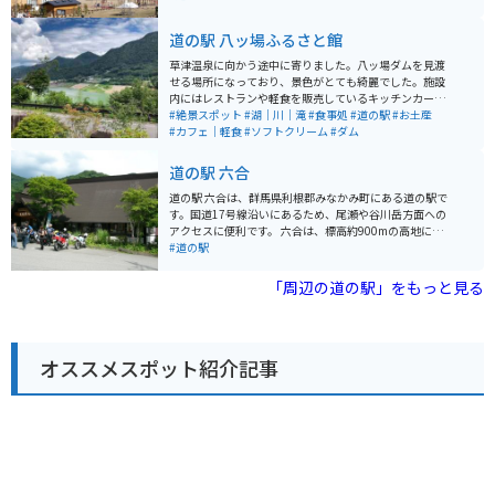
などがあります。吾妻渓谷の雄大な自然を満喫できる展
望台や、遊歩道も整備されています。 バイクで訪れる場
道の駅 八ッ場ふるさと館
合、道の駅には広々とした駐車場が完備されているので
安心です。周辺には、吾妻渓谷遊歩道や、草津温泉、四
草津温泉に向かう途中に寄りました。八ッ場ダムを見渡
万温泉など、観光スポットも充実しています。 地元の名
せる場所になっており、景色がとても綺麗でした。施設
産品としては、嬬恋高原キャベツや、蒟蒻、温泉まんじ
内にはレストランや軽食を販売しているキッチンカーな
ゅうなどが有名です。道の駅 あがつま峡は、自然豊かな
ども停まっており、絶景を見ながらグルメを楽しむこと
#絶景スポット
#湖｜川｜滝
#食事処
#道の駅
#お土産
環境の中で、地元の味覚や景色を楽しむことができるス
ができます。足湯もありました。
#カフェ｜軽食
#ソフトクリーム
#ダム
ポットです。
道の駅 六合
道の駅 六合は、群馬県利根郡みなかみ町にある道の駅で
す。国道17号線沿いにあるため、尾瀬や谷川岳方面への
アクセスに便利です。 六合は、標高約900mの高地に位
置しており、夏は涼しく避暑地としても人気がありま
#道の駅
す。道の駅には、地元の農産物直売所やレストランがあ
り、新鮮な野菜や山菜、きのこなどを購入することがで
「周辺の道の駅」をもっと見る
きます。また、六合茶屋では、地元で採れた山菜を使っ
たそばやうどん、イワナ料理などが味わえます。 バイク
で訪れる場合、道の駅から尾瀬や谷川岳方面へ続く山岳
道路は、景色も良く、ツーリングにおすすめです。ただ
オススメスポット紹介記事
し、カーブや勾配が多い区間もあるので、安全運転を心
がけましょう。 周辺には、温泉宿やキャンプ場などもあ
り、自然を満喫することができます。特に、道の駅から
車で約10分の場所にある「宝川温泉」は、渓流沿いに広
がる混浴露天風呂が有名です。