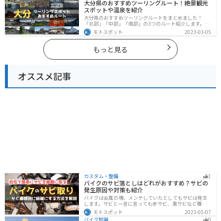
大分県のおすすめツーリングルート！絶景観光
い。
スポットや温泉を紹介
大分県のおすすめツーリングルートをまとめました！
「北部」「中部」「南部」の3つのルート紹介します。阿
蘇の雄大な自然を満喫できるスポットや温泉を満喫する
モトスポット
2023-03-05
ツーリングができます。バイクで大分県にツーリングに
行く際は参考にしてください。
もっと見る
オススメ記事
カスタム・整備
1
バイクのサビ落としはどれがおすすめ？サビの
発生原因や対策も紹介
バイクは金属の塊、メンテしていたとしてもサビは発生
します。サビと一言に言っても赤サビ、黒サビなど種類
があります。サビごとに有効なサビ落とし剤は違うの
モトスポット
2023-05-07
で、正しいサビ落とし剤を使う必要があります。この記
バイク知識
0