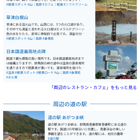
や濃厚なソフトクリームも人気です。駐車場も入場料も
#絶景スポット
#山｜高原
#カフェ｜軽食
#ソフトクリーム
無料なので、気軽に立ち寄ることができます。
草津白根山
草津にある活火山です。山頂には、3つの火口湖があり、
その中でも湯釜と言われる火口湖はエメラルドグリーン
色の水をたたえ、非常に神秘的で必見です。 湯釜の付近
には大型駐車場があります。草津温泉に行ったら是非、
#絶景スポット
#山｜高原
#食事処
立ち寄ることをオススメします。標高が高く、夏でも寒
いので、何か羽織るものがあると良いです。 注意点とし
日本国道最高地点碑
ては、冬季（11月から4月頃）は通行止めになること、
活火山のため噴火警戒レベルに応じて年単位で立ち入り
国道で最も標高の高い場所です。日本国道最高地点まで
禁止になることです。公式サイト、もしくは気象庁のサ
は結構上りますが、群馬側の峠の道中は温泉の源泉場所
イトの情報をチェックしてから行きましょう。
を通りますので硫黄臭が凄いです。 源泉場所を抜けた先
の景色は絶景です。まるで、もののけ姫の映画の中に入
#温泉
#絶景スポット
#絶景ロード
#山｜高原
#食事処
ったような世界です。ところどころ景色を堪能できるよ
#お土産
うに駐車場があるので、駐車して景色を堪能できます。
道幅はそれほど狭くありませんが、場所により危険個所
「周辺のレストラン・カフェ」をもっと見る
があるので、速度は注意してください。 草津温泉が近く
にあるので、合わせて訪れるのがオススメです。
周辺の道の駅
道の駅 あがつま峡
道の駅 あがつま峡は、群馬県吾妻郡東吾妻町にある道の
駅です。国道145号線沿いに位置し、吾妻渓谷の美しい
景観を望むことができます。 道の駅には、地元の農産物
や特産品を販売する直売所、レストラン、軽食コーナー
#道の駅