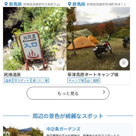
群馬県
群馬県
群馬県吾妻郡中之条町入山
群馬県吾妻郡草津町草津７１１
−８０
尻焼温泉
草津高原オートキャンプ場
温泉
珍スポット
湖｜川｜滝
キャンプ場
山｜高原
もっと見る
周辺の景色が綺麗なスポット
中之条ガーデンズ
数百種類の花々や植物が、四季折々を彩るスポットで