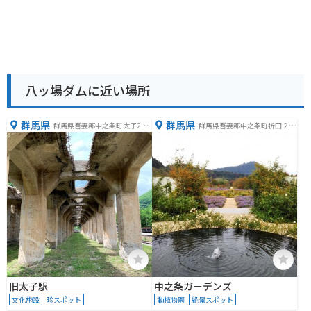
八ッ場ダムに近い場所
群馬県
群馬県
群馬県吾妻郡中之条町太子251
群馬県吾妻郡中之条町折田２４
番地4
１１
旧太子駅
中之条ガーデンズ
文化施設
珍スポット
動植物園
絶景スポット