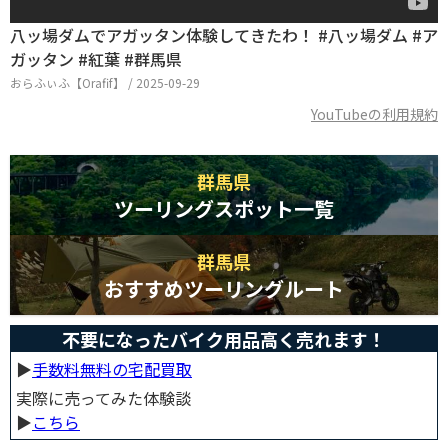
八ッ場ダムでアガッタン体験してきたわ！ #八ッ場ダム #ア
ガッタン #紅葉 #群馬県
おらふぃふ【Orafif】 / 2025-09-29
YouTubeの利用規約
群馬県
ツーリングスポット一覧
群馬県
おすすめツーリングルート
不要になったバイク用品高く売れます！
▶︎
手数料無料の宅配買取
実際に売ってみた体験談
▶︎
こちら