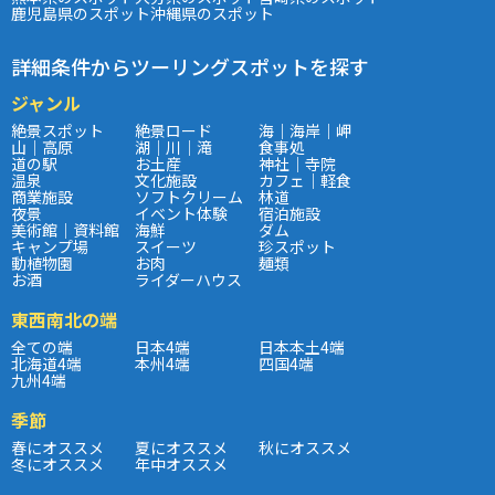
鹿児島県のスポット
沖縄県のスポット
詳細条件からツーリングスポットを探す
ジャンル
絶景スポット
絶景ロード
海｜海岸｜岬
山｜高原
湖｜川｜滝
食事処
道の駅
お土産
神社｜寺院
温泉
文化施設
カフェ｜軽食
商業施設
ソフトクリーム
林道
夜景
イベント体験
宿泊施設
美術館｜資料館
海鮮
ダム
キャンプ場
スイーツ
珍スポット
動植物園
お肉
麺類
お酒
ライダーハウス
東西南北の端
全ての端
日本4端
日本本土4端
北海道4端
本州4端
四国4端
九州4端
季節
春にオススメ
夏にオススメ
秋にオススメ
冬にオススメ
年中オススメ