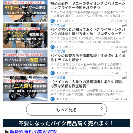
事ではサビの種類から対処法、オススメのサビ取り剤を
初心者必見！ヤエーのタイミングとバリエーシ
まとめました。
ョンでライダー仲間を増やそう
ヤエーのやり方にお悩みの方は必見！この記事ではヤエ
ーの基礎知識や正しいやり方、注意点について解説しま
す。実はヤエーには、ツーリング中の連帯感を高める効
モトスポット
2025-01-25
果があります。この記事を読めば、ヤエーの楽しみ方と
バイク用品
0
安全に行うポイントがわかるでしょう。
バイク初心者が知っておくべきライディングパ
ンツの種類と選び方まとめ！プロテクターで脚
を守ろう
バイクに乗るときのパンツを探している方必見！バイク
用ライディングパンツは、バイクに乗った時の姿勢に最
適化されているので快適にバイクに乗ることができま
モトスポット
2024-07-08
す。プロテクター内蔵で安全性も高くなります。この記事
バイク知識
0
ではパンツの選び方や種類など初心者が知っておくべき
バイクの保管方法を徹底解説｜注意点やよくあ
ことをまとめました。
るトラブルも紹介！
バイクの保管についてお悩みの方は必見！この記事で
は、バイクの保管方法を詳しく解説します。実は適切に
保管しなければ、バイクの状態を悪化させる恐れがあり
モトスポット
2024-10-12
ます。記事を参考にすれば、バイクを状態良く長持ちさ
バイク知識
0
せることが可能です。
【バイクの二人乗りの基礎知識】条件や罰則、
必要な装備を徹底解説！
バイクが好きな方は必見！この記事では、バイクの二人
乗りに関する条件や罰則、必要な装備や注意点について
解説しています。実はバイクの二人乗りを安全に楽しむ
モトスポット
2024-11-24
ためには、条件やルールを知ることが大切です。この記
事を読めば、安全で快適なライディングを楽しめます。
もっと見る
不要になったバイク用品高く売れます！
▶︎
手数料無料の宅配買取