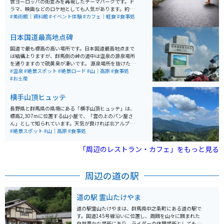
世ヨーロッパの街並みを再現したテーマパークです。ド
ラマ、映画などのロケ地としても人気があります。約55
0着の豪華ドレスを試せる「プリンセス体験」と「謎解
#美術館｜資料館
#イベント体験
#カフェ｜軽食
#食事処
き宝探し体験」といったイベント体験もできます。
日本国道最高地点碑
国道で最も標高の高い場所です。日本国道最高地点まで
は結構上りますが、群馬側の峠の道中は温泉の源泉場所
を通りますので硫黄臭が凄いです。 源泉場所を抜けた先
の景色は絶景です。まるで、もののけ姫の映画の中に入
#温泉
#絶景スポット
#絶景ロード
#山｜高原
#食事処
ったような世界です。ところどころ景色を堪能できるよ
#お土産
うに駐車場があるので、駐車して景色を堪能できます。
道幅はそれほど狭くありませんが、場所により危険個所
横手山頂ヒュッテ
があるので、速度は注意してください。 草津温泉が近く
にあるので、合わせて訪れるのがオススメです。
長野県と群馬県の県境にある「横手山頂ヒュッテ」は、
標高2,307mに位置する山小屋で、「雲の上のパン屋さ
ん」として知られています。天気が良ければ北アルプス
や富士山、佐渡島まで望むことができ、壮大な360度の
#絶景スポット
#山｜高原
#食事処
パノラマや雲海も楽しめます。 名物は焼きたてのパンや
パンを使ったシチューで、絶景とともに味わうひととき
「周辺のレストラン・カフェ」をもっと見る
は格別。山頂へはマイカーやバイクの乗り入れができな
いため、「スカイレーター」や「スカイペア」「ロマン
スリフト」（いずれも有料）を利用してアクセスしま
周辺の道の駅
す。体力に自信があれば、「のぞき」付近の駐車場から
徒歩約1時間で登ることも可能です。
道の駅 霊山たけやま
道の駅霊山たけやまは、群馬県中之条町にある道の駅で
す。国道145号線沿いに位置し、周囲を山々に囲まれた
自然豊かな場所にあり、ライダーの休憩場所としても人