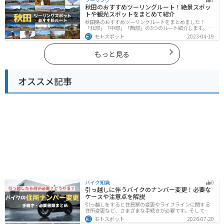
できます。バイクで広島県にツーリングに行く際は参考
秋田のおすすめツーリングルート！絶景スポッ
にしてください。
トや観光スポットをまとめて紹介
秋田県のおすすめツーリングルートをまとめました！
「北部」「中部」「西部」の3つのルート紹介します。自
然豊かな山々や湖、温泉地が点在し、四季折々の景色を
モトスポット
2023-04-19
楽しめるスポットが多数あります。バイクで秋田県にツ
ーリングに行く際は参考にしてください。
もっと見る
オススメ記事
バイク知識
0
引っ越しに伴うバイクのナンバー変更！必要な
ケースや注意点を解説
引っ越しをすると住民票の変更やライフラインに関する
住所変更など、さまざまな手続きが必要です。そしてバ
イク乗りの場合は、住所変更やナンバー変更といったバ
モトスポット
2026-07-20
イクに関する手続きも忘れてはいけません。しかし、必