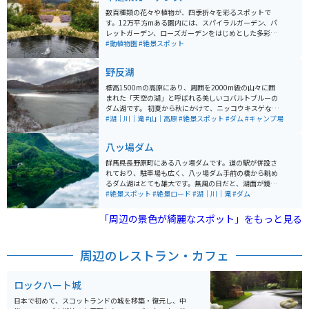
数百種類の花々や植物が、四季折々を彩るスポットで
す。12万平方mある園内には、スパイラルガーデン、パ
レットガーデン、ローズガーデンをはじめとした多彩な
庭園があり、散策が楽しめます。 例年、4月の丘一面を
#動植物園
#絶景スポット
ピンクに染める花桃に始まり、桜、ヤマツツジ、春バラ
とバトンをつなぎ、夏にはアゲラタム、秋には紅葉と秋
野反湖
バラと、11月中旬まで年に数回訪れても、花々の移ろい
を感じられます。 レストラン、売店、花屋、茶屋、展示
標高1500mの高原にあり、周囲を2000m級の山々に囲
施設に加え、草木染・陶芸の体験施設などもあります。
まれた「天空の湖」と呼ばれる美しいコバルトブルーの
ダム湖です。 初夏から秋にかけて、ニッコウキスゲなど
の300種類を超える山野草が湖畔を彩り、日本では無い
#湖｜川｜滝
#山｜高原
#絶景スポット
#ダム
#キャンプ場
様な絶景が広がる。自然を感じながらキャンプもできま
す。 上信越高原国立公園内にあり、ハコスチと呼ばれる
八ッ場ダム
ニジマスを釣ることもできます。背中がコバルトブルー
になったニジマスは、ブルーバックレインボーと呼ばれ
群馬県長野原町にある八ッ場ダムです。道の駅が併設さ
ています。
れており、駐車場も広く、八ッ場ダム手前の橋から眺め
るダム湖はとても雄大です。無風の日だと、湖面が鏡の
様になりとても綺麗です。 道中の国道145号線は日本ロ
#絶景スポット
#絶景ロード
#湖｜川｜滝
#ダム
マンチック街道の一つで、目的地に向かうまでの景色も
綺麗です。道は緩やかなワインディングロードが続きま
「周辺の景色が綺麗なスポット」をもっと見る
す。バイクでも車でも気持ちよく走れます。 更に西へ向
かい、右は志賀草津ルート、左は軽井沢へとルート、ど
ちらも走りやすく絶景が続くルートです。
周辺のレストラン・カフェ
ロックハート城
日本で初めて、スコットランドの城を移築・復元し、中