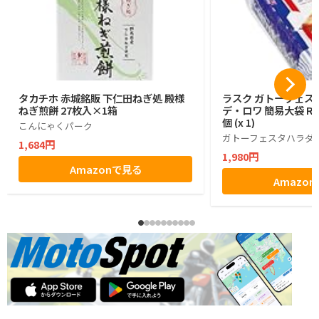
タカチホ 赤城銘販 下仁田ねぎ処 殿様
ラスク ガトーフェス
ねぎ煎餅 27枚入×1箱
デ・ロワ 簡易大袋 R6
個 (x 1)
こんにゃくパーク
ガトーフェスタハラダ
1,684円
1,980円
Amazonで見る
Amazo