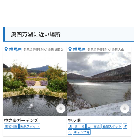
奥四万湖に近い場所
群馬県
群馬県
群馬県吾妻郡中之条町折田２４
群馬県吾妻郡中之条町入山
１１
中之条ガーデンズ
野反湖
動植物園
絶景スポット
湖｜川｜滝
山｜高原
絶景スポット
ダ
ム
キャンプ場