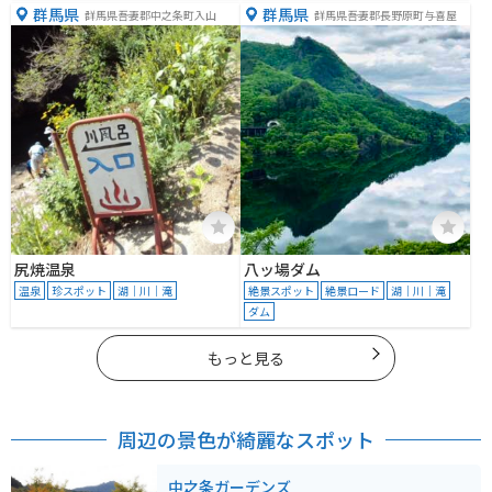
群馬県
群馬県
群馬県吾妻郡中之条町入山
群馬県吾妻郡長野原町与喜屋
尻焼温泉
八ッ場ダム
温泉
珍スポット
湖｜川｜滝
絶景スポット
絶景ロード
湖｜川｜滝
ダム
もっと見る
周辺の景色が綺麗なスポット
中之条ガーデンズ