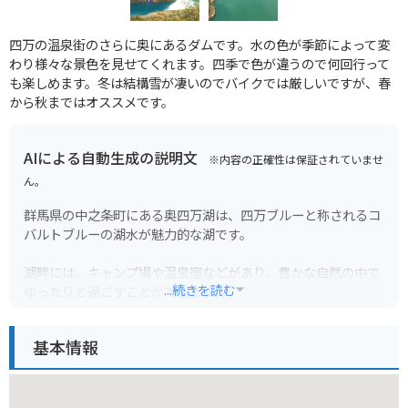
四万の温泉街のさらに奥にあるダムです。水の色が季節によって変
わり様々な景色を見せてくれます。四季で色が違うので何回行って
も楽しめます。冬は結構雪が凄いのでバイクでは厳しいですが、春
から秋まではオススメです。
AIによる自動生成の説明文
※内容の正確性は保証されていませ
ん。
群馬県の中之条町にある奥四万湖は、四万ブルーと称されるコ
バルトブルーの湖水が魅力的な湖です。
湖畔には、キャンプ場や温泉宿などがあり、豊かな自然の中で
...続きを読む
ゆったりと過ごすことができます。
特に、奥四万湖から少し山を登ったところにある、奥四万温泉
は、にごり湯で有名です。
基本情報
バイクで行く場合は、くねくねとした山道を走るので、運転に
は注意が必要です。
駐車場は、湖畔のキャンプ場などにあります。