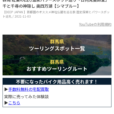
千と千尋の神隠し 奥四万湖【シマブルー】
【DEEP JAPAN 】首都圏のオススメ神社仏閣を巡る旅 歴史探索とパワースポッ
ト巡礼 / 2021-11-03
YouTubeの利用規約
群馬県
ツーリングスポット一覧
群馬県
おすすめツーリングルート
不要になったバイク用品高く売れます！
▶︎
手数料無料の宅配買取
実際に売ってみた体験談
▶︎
こちら