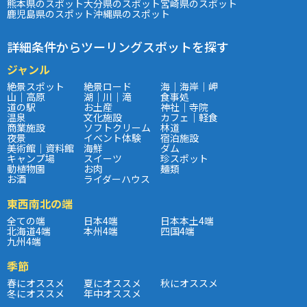
熊本県のスポット
大分県のスポット
宮崎県のスポット
鹿児島県のスポット
沖縄県のスポット
詳細条件からツーリングスポットを探す
ジャンル
絶景スポット
絶景ロード
海｜海岸｜岬
山｜高原
湖｜川｜滝
食事処
道の駅
お土産
神社｜寺院
温泉
文化施設
カフェ｜軽食
商業施設
ソフトクリーム
林道
夜景
イベント体験
宿泊施設
美術館｜資料館
海鮮
ダム
キャンプ場
スイーツ
珍スポット
動植物園
お肉
麺類
お酒
ライダーハウス
東西南北の端
全ての端
日本4端
日本本土4端
北海道4端
本州4端
四国4端
九州4端
季節
春にオススメ
夏にオススメ
秋にオススメ
冬にオススメ
年中オススメ