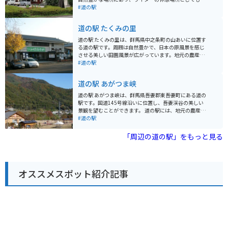
気です。 地元の農産物直売所では、新鮮な野菜や果物を
#道の駅
購入することができます。特に、地元産のりんごやこん
にゃくは人気です。また、レストランでは、地元の食材
道の駅 たくみの里
を使った料理を楽しむことができます。おすすめは、山
菜を使ったそばやうどん、そして、群馬名物のひもかわ
道の駅 たくみの里は、群馬県中之条町の山あいに位置す
うどんです。 道の駅霊山たけやまから少し足を延ばせ
る道の駅です。周囲は自然豊かで、日本の原風景を感じ
ば、草津温泉や四万温泉など、群馬県を代表する温泉地
させる美しい田園風景が広がっています。地元の農産物
にもアクセスできます。
直売所では、新鮮な野菜や果物、特産品などが販売され
#道の駅
ており、お土産探しにも最適です。 また、たくみの里に
は、そば打ちやこんにゃく作りなどを体験できる工房が
道の駅 あがつま峡
点在しており、大人から子供まで楽しむことができま
す。バイクで訪れる場合は、周辺のワインディングロー
道の駅 あがつま峡は、群馬県吾妻郡東吾妻町にある道の
ドを気持ちよく走ることができるのも魅力です。特に、
駅です。国道145号線沿いに位置し、吾妻渓谷の美しい
草津温泉や四万温泉といった有名な温泉地へのアクセス
景観を望むことができます。 道の駅には、地元の農産物
も良好なので、ツーリングの拠点としてもおすすめで
や特産品を販売する直売所、レストラン、軽食コーナー
#道の駅
す。 このエリアの名産品としては、地元産のそば粉を使
などがあります。吾妻渓谷の雄大な自然を満喫できる展
った「六合そば」や、山菜を使った料理が挙げられま
望台や、遊歩道も整備されています。 バイクで訪れる場
「周辺の道の駅」をもっと見る
す。道の駅内のレストランでも味わうことができます。
合、道の駅には広々とした駐車場が完備されているので
安心です。周辺には、吾妻渓谷遊歩道や、草津温泉、四
万温泉など、観光スポットも充実しています。 地元の名
産品としては、嬬恋高原キャベツや、蒟蒻、温泉まんじ
オススメスポット紹介記事
ゅうなどが有名です。道の駅 あがつま峡は、自然豊かな
環境の中で、地元の味覚や景色を楽しむことができるス
ポットです。