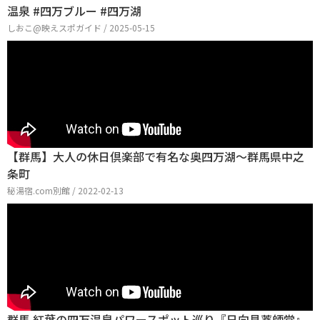
温泉 #四万ブルー #四万湖
しおこ@映えスポガイド / 2025-05-15
【群馬】大人の休日倶楽部で有名な奥四万湖〜群馬県中之
条町
秘湯宿.com別館 / 2022-02-13
群馬 紅葉の四万温泉パワースポット巡り『日向見薬師堂』