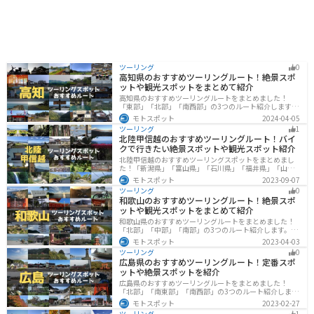
ツーリング
0
高知県のおすすめツーリングルート！絶景スポ
ットや観光スポットをまとめて紹介
高知県のおすすめツーリングルートをまとめました！
「東部」「北部」「南西部」の3つのルート紹介します。
山と海どちらも楽しめるスポットが多数あり、様々な楽
モトスポット
2024-04-05
しみ方ができます。バイクで高知県にツーリングに行く
ツーリング
1
際は参考にしてください。
北陸甲信越のおすすめツーリングルート！バイ
クで行きたい絶景スポットや観光スポット紹介
北陸甲信越のおすすめツーリングスポットをまとめまし
た！「新潟県」「富山県」「石川県」「福井県」「山梨
県」「長野県」の各県の観光地紹介します。自然豊かな
モトスポット
2023-09-07
山々や湖、温泉地が点在し、四季折々の景色を楽しめる
ツーリング
0
スポットが多数あります。バイクで北陸甲信越にツーリ
和歌山のおすすめツーリングルート！絶景スポ
ングに行く際は参考にしてください。
ットや観光スポットをまとめて紹介
和歌山県のおすすめツーリングルートをまとめました！
「北部」「中部」「南部」の3つのルート紹介します。海
と山に囲まれた自然豊かなエリアが広がり、様々な楽し
モトスポット
2023-04-03
み方ができます。バイクで和歌山県にツーリングに行く
ツーリング
0
際は参考にしてください。
広島県のおすすめツーリングルート！定番スポ
ットや絶景スポットを紹介
広島県のおすすめツーリングルートをまとめました！
「北部」「南東部」「南西部」の3つのルート紹介しま
す。自然豊かな山と海だけでなく、歴史的価値のある建
モトスポット
2023-02-27
造物も多数あるので、飽きることなくツーリングを堪能
ツーリング
1