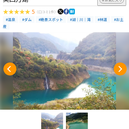
5
（口コミ1件）
#温泉
#ダム
#絶景スポット
#湖｜川｜滝
#林道
#お土
産