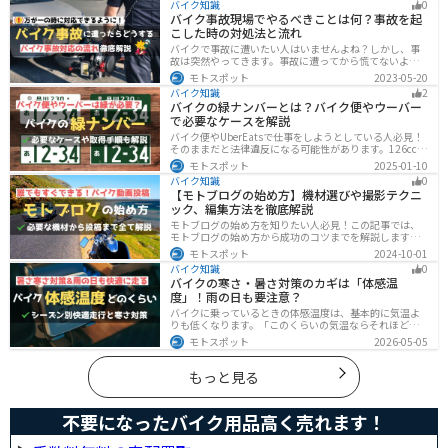
バイク知識
0
要な手続きや手順がわからないという方も多いのではな
バイク事故現場でやるべきことは何？事故を起
いでしょうか。ライダー引っ越したらバイクのナンバー
こした時の対処法と流れ
を変えないといけないの？ライダー引っ越し先でも原付
に乗る場合、どんな手続きが必要か知りたいライダー引
バイクで事故に遭いたい人はいませんよね？しかし、事
っ越したけど忙しくて住所変更もナンバー変更もしてい
故は突然やってきます。事故に遭ってから慌てないよう
ない・・・今回はこのような疑問・お悩みにお
に対処法を知っておきましょう。自分が加害者になった
モトスポット
2023-05-20
時、被害者になった時、それぞれどんな対応をすれば良
バイク知識
2
いのかまとめました。
バイクの緑ナンバーとは？バイク便やウーバー
で必要なケースを解説
バイク便やUberEatsで仕事をしようとしている人必見！
そのままだと法律違反になる可能性があります。126cc以
上のバイクで運送事業を行う場合、緑ナンバー（事業
モトスポット
2025-01-10
用）が必要になります。本記事では緑ナンバーの必要な
バイク知識
0
ケースや取得方法を解説します。
【モトブログの始め方】機材選びや撮影テクニ
ック、編集方法を徹底解説
モトブログの始め方を知りたい人必見！この記事では、
モトブログの始め方から成功のコツまでを解説します。
実は、モトブログを始めるには機材をそろえる必要があ
モトスポット
2024-10-01
ります。記事を読めば、モトブログを成功させるための
バイク知識
0
コツを知ることが可能です。
バイクの寒さ・暑さ対策のカギは「体感温
度」！雨の日も要注意？
バイクに乗っているときの体感温度は、基本的に気温よ
りも低くなります。「このくらいの気温ならそれほど寒
くないだろう」そう考えて通常の装備でバイクに乗った
モトスポット
2026-05-05
ら大変な目に遭った・・・そんな経験のあるライダーも
多いのではないでしょうか。今回はバイク走行中の体感
温度についてご紹介します。体感温度を考慮した快適走
もっと見る
行のポイントもまとめました。季節や天候を問わずバイ
クに乗る！そんなライダーの方はぜひ参考にしてみてく
ださい。[phtml blog-first-h2-module]バイク走行時の体
不要になったバイク用品高く売れます！
感温度は気温より低め？バイク走行時の体感温度は気温
と同じではありません。なぜ