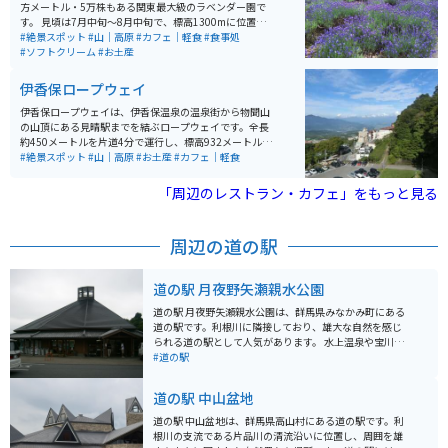
方メートル・5万株もある関東最大級のラベンダー園で
す。 見頃は7月中旬～8月中旬で、標高1300mに位置す
るので涼しいです。園内には、見わたすかぎりのラベン
#絶景スポット
#山｜高原
#カフェ｜軽食
#食事処
ダーや、カラフルな花々を並べた彩の丘、一面に咲くひ
#ソフトクリーム
#お土産
まわりなどフォトスポットが充実しています。 また、来
場者のおよそ2人に1人が食するラベンダーソフトクリー
伊香保ロープウェイ
ムをはじめ、新登場の冷やしラベンダーラーメンなど、
味覚でもラベンダーを楽しめるオリジナルメニューがた
伊香保ロープウェイは、伊香保温泉の温泉街から物聞山
くさんあります。 その他にも、畑に咲いているラベンダ
の山頂にある見晴駅までを結ぶロープウェイです。全長
ーお持ち帰りできるラベンダー摘取り体験や、ラベンダ
約450メートルを片道4分で運行し、標高932メートルの
ーを使用したオリジナルグッズなど、ラベンダーを感じ
山頂からは、赤城山や谷川岳などを一望することができ
#絶景スポット
#山｜高原
#お土産
#カフェ｜軽食
られるお土産も充実しています。
ます。ロープウェイの麓には「不如帰（ほととぎす）
駅」があり、山頂には「見晴駅」があります。展望台か
「周辺のレストラン・カフェ」をもっと見る
らは伊香保温泉街が一望でき、天気の良い日には群馬の
山々の美しい景色も楽しめます。
周辺の道の駅
道の駅 月夜野矢瀬親水公園
道の駅 月夜野矢瀬親水公園は、群馬県みなかみ町にある
道の駅です。利根川に隣接しており、雄大な自然を感じ
られる道の駅として人気があります。 水上温泉や宝川温
泉、猿ヶ京温泉など、周辺には温泉地が多く点在してい
#道の駅
るので、温泉旅行の拠点としてもおすすめです。利根川
ではラフティングやカヌーなどのアクティビティを楽し
道の駅 中山盆地
むこともできます。 また、併設されている「矢瀬ふるさ
と物産館」では、地元で採れた新鮮な野菜や果物をはじ
道の駅 中山盆地は、群馬県高山村にある道の駅です。利
めとした特産品が販売されています。特に、群馬県名物
根川の支流である片品川の清流沿いに位置し、周囲を雄
の蒟蒻や、地元産のそばを使ったそばがきはおすすめで