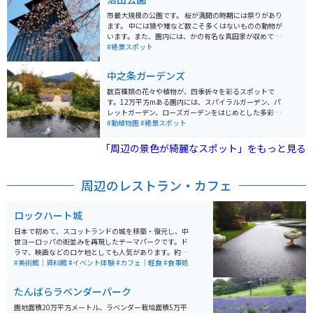
市最大規模の公園です。 桜が満開の時期には祭りがあり
ます。 中には猿や雉など数こそ多くはないものの動物が
います。また、園内には、かの有名な真田家が収めてい
た土地があり、城跡もあります。 家族連れで運動した
#絶景スポット
り、デートの一休みでよる方もいれば老人がウォーキン
グしたりと老若男女問わず利用しています。
中之条ガーデンズ
数百種類の花々や植物が、四季折々を彩るスポットで
す。12万平方mある園内には、スパイラルガーデン、パ
レットガーデン、ローズガーデンをはじめとした多彩な
庭園があり、散策が楽しめます。 例年、4月の丘一面を
#動植物園
#絶景スポット
ピンクに染める花桃に始まり、桜、ヤマツツジ、春バラ
とバトンをつなぎ、夏にはアゲラタム、秋には紅葉と秋
「周辺の景色が綺麗なスポット」をもっと見る
バラと、11月中旬まで年に数回訪れても、花々の移ろい
を感じられます。 レストラン、売店、花屋、茶屋、展示
施設に加え、草木染・陶芸の体験施設などもあります。
周辺のレストラン・カフェ
ロックハート城
日本で初めて、スコットランドの城を移築・復元し、中
世ヨーロッパの街並みを再現したテーマパークです。ド
ラマ、映画などのロケ地としても人気があります。約55
0着の豪華ドレスを試せる「プリンセス体験」と「謎解
#美術館｜資料館
#イベント体験
#カフェ｜軽食
#食事処
き宝探し体験」といったイベント体験もできます。
たんばらラベンダーパーク
園地面積20万平方メートル、ラベンダー栽培面積5万平