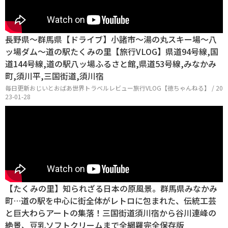
長野県〜群馬県【ドライブ】小諸市〜湯の丸スキー場〜八
ッ場ダム〜道の駅たくみの里【旅行VLOG】県道94号線,国
道144号線,道の駅八ッ場ふるさと館,県道53号線,みなかみ
町,須川平,三国街道,須川宿
毎日更新おじいとおばあ世界トラベルレビュー旅行VLOG【徳ちゃんねる】 / 20
23-01-28
【たくみの里】知られざる日本の原風景。群馬県みなかみ
町…道の駅を中心に街全体がレトロに包まれた、伝統工芸
と巨大わらアートの集落！三国街道須川宿から谷川連峰の
絶景、豆乳ソフトクリームまで全網羅完全保存版