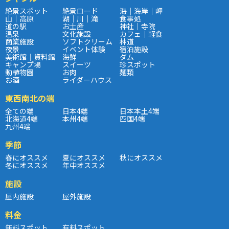
絶景スポット
絶景ロード
海｜海岸｜岬
山｜高原
湖｜川｜滝
食事処
道の駅
お土産
神社｜寺院
温泉
文化施設
カフェ｜軽食
商業施設
ソフトクリーム
林道
夜景
イベント体験
宿泊施設
美術館｜資料館
海鮮
ダム
キャンプ場
スイーツ
珍スポット
動植物園
お肉
麺類
お酒
ライダーハウス
東西南北の端
全ての端
日本4端
日本本土4端
北海道4端
本州4端
四国4端
九州4端
季節
春にオススメ
夏にオススメ
秋にオススメ
冬にオススメ
年中オススメ
施設
屋内施設
屋外施設
料金
無料スポット
有料スポット