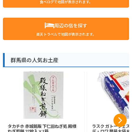
食べログで地図が表示されます。
周辺の宿を探す
楽天トラベルで地図が表示されます。
群馬県の人気お土産
タカチホ 赤城銘販 下仁田ねぎ処 殿様
ラスク ガトーフェス
ねぎ煎餅 27枚入×1箱
デ・ロワ 簡易大袋 R6