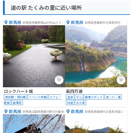
道の駅 たくみの里に近い場所
群馬県
群馬県
群馬県吾妻郡高山村中山５５８
群馬県吾妻郡中之条町四万
３−１
ロックハート城
奥四万湖
美術館｜資料館
イベント体験
カフェ｜
温泉
ダム
絶景スポット
湖｜川｜滝
軽食
食事処
林道
お土産
群馬県
群馬県
群馬県沼田市西倉内町594番地
群馬県吾妻郡中之条町折田２４
１１