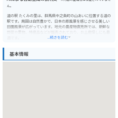
ん。
道の駅 たくみの里は、群馬県中之条町の山あいに位置する道の
駅です。周囲は自然豊かで、日本の原風景を感じさせる美しい
田園風景が広がっています。地元の農産物直売所では、新鮮な
野菜や果物、特産品などが販売されており、お土産探しにも最
...続きを読む
適です。
また、たくみの里には、そば打ちやこんにゃく作りなどを体験
基本情報
できる工房が点在しており、大人から子供まで楽しむことがで
きます。バイクで訪れる場合は、周辺のワインディングロード
を気持ちよく走ることができるのも魅力です。特に、草津温泉
や四万温泉といった有名な温泉地へのアクセスも良好なので、
ツーリングの拠点としてもおすすめです。
このエリアの名産品としては、地元産のそば粉を使った「六合
そば」や、山菜を使った料理が挙げられます。道の駅内のレス
トランでも味わうことができます。