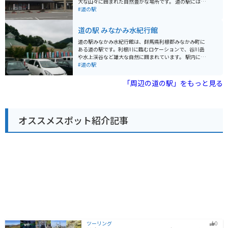
大な山々に囲まれた自然豊かな場所です。 道の駅には、
す。 バイクに乗っている方は、谷川岳や榛名山へのツー
地元の農産物を販売する直売所や、地元の食材を使った
#道の駅
リングの休憩場所としても利用できます。道の駅のすぐ
料理を提供するレストランがあります。特におすすめ
近くには、利根川の清流を眺めながら食事ができるレス
は、地元で採れた新鮮な野菜を使った天ぷらが味わえる
道の駅 みなかみ水紀行館
トランもあります。
「天ぷらの里」です。また、併設されている「中山ふる
さと館」では、地元の歴史や文化について学ぶことがで
道の駅みなかみ水紀行館は、群馬県利根郡みなかみ町に
きます。 バイクで訪れる場合、道の駅には広くて停めや
ある道の駅です。利根川に臨むロケーションで、谷川岳
すい駐車場が完備されています。周辺には、尾瀬や日光
や水上渓谷など雄大な自然に囲まれています。 駅内に
などへのツーリングルートも充実しており、休憩場所と
は、地元の新鮮な農産物を販売する直売所や、水上ラー
#道の駅
しても最適です。春には桜、秋には紅葉と、四季折々の
メンや山菜そばなどが味わえるレストランがあります。
美しい景色を楽しむことができます。 道の駅 中山盆地を
また、利根川の源流や水運の歴史、周辺の自然環境につ
「周辺の道の駅」をもっと見る
訪れた際には、ぜひ地元の名産品である「中山そば」を
いて学べる「水紀行館」は、大人から子供まで楽しめる
味わってみてください。そばの実の甘皮まで挽き込ん
施設です。 バイクで訪れる際は、道の駅に隣接する駐車
だ、香りが高く風味豊かなそばです。
場にバイク専用のスペースがあります。谷川岳や水上渓
谷など、周辺にはツーリングスポットも多いため、休憩
オススメスポット紹介記事
場所としておすすめです。 水上温泉や宝川温泉など、周
辺には温泉地も多いので、観光の拠点としても便利で
す。 地元の名産品としては、群馬県産のブランド米「雪
ほたか」や、山菜、きのこなどが有名です。
ツーリング
0