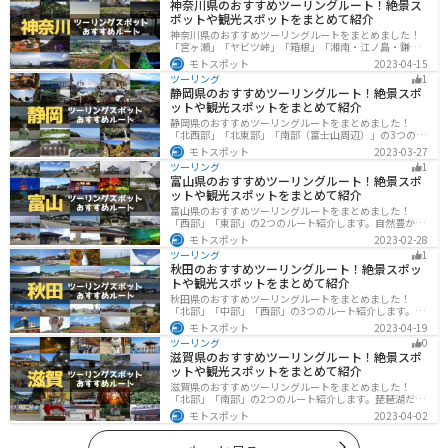
神奈川県のおすすめツーリングルート！絶景ス
ポットや観光スポットをまとめて紹介
神奈川県のおすすめツーリングルートをまとめました！
「宮ヶ瀬」「ヤビツ峠」「箱根」「湘南・江ノ島・鎌
倉」「三浦」「みなとみらい」の6つのルート紹介しま
モトスポット
2023-04-15
す。自然豊かなスポット、歴史ある観光名所、都市部で
ツーリング
1
楽しめるツーリングスポットまで多数あります。バイク
静岡県のおすすめツーリングルート！絶景スポ
で神奈川県にツーリングに行く際は参考にしてくださ
ットや観光スポットをまとめて紹介
い。
静岡県のおすすめツーリングルートをまとめました！
「北西部」「北東部」「南部（富士山周辺）」の3つのル
ート紹介します。富士山を中心に自然豊かな景色や食事
モトスポット
2023-03-27
を楽しめるスポットが多数あります。バイクで静岡県に
ツーリング
1
ツーリングに行く際は参考にしてください。
富山県のおすすめツーリングルート！絶景スポ
ットや観光スポットをまとめて紹介
富山県のおすすめツーリングルートをまとめました！
「西部」「東部」の2つのルート紹介します。自然豊かな
山と海、温泉が充実しており、美術館などもあるので、
モトスポット
2023-02-28
自然を満喫するツーリングができます。バイクで富山県
ツーリング
1
にツーリングに行く際は参考にしてください。
秋田のおすすめツーリングルート！絶景スポッ
トや観光スポットをまとめて紹介
秋田県のおすすめツーリングルートをまとめました！
「北部」「中部」「西部」の3つのルート紹介します。自
然豊かな山々や湖、温泉地が点在し、四季折々の景色を
モトスポット
2023-04-19
楽しめるスポットが多数あります。バイクで秋田県にツ
ツーリング
0
ーリングに行く際は参考にしてください。
滋賀県のおすすめツーリングルート！絶景スポ
ットや観光スポットをまとめて紹介
滋賀県のおすすめツーリングルートをまとめました！
「北部」「南部」の2つのルート紹介します。琵琶湖だけ
でなく、比叡山ドライブウェイなどの山を楽しめるスポ
モトスポット
2023-04-02
ットも多数あります。バイクで滋賀県にツーリングに行
く際は参考にしてください。