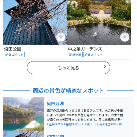
沼田公園
中之条ガーデンズ
絶景スポット
動植物園
絶景スポット
もっと見る
周辺の景色が綺麗なスポット
奥四万湖
四万の温泉街のさらに奥にあるダムです。水の色が季節
によって変わり様々な景色を見せてくれます。四季で色
が違うので何回行っても楽しめます。冬は結構雪が凄い
のでバイクでは厳しいですが、春から秋まではオススメ
#温泉
#ダム
#絶景スポット
#湖｜川｜滝
#林道
#お土産
です。
沼田公園