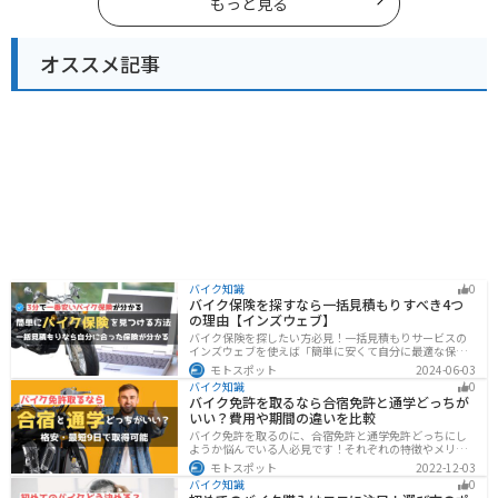
もっと見る
オススメ記事
バイク知識
0
バイク保険を探すなら一括見積もりすべき4つ
の理由【インズウェブ】
バイク保険を探したい方必見！一括見積もりサービスの
インズウェブを使えば「簡単に安くて自分に最適な保険
を3分で見つける」ことができます。最大5社のバイク保
モトスポット
2024-06-03
険を一気に比べることができるので、探す手間と時間が
バイク知識
0
省けます。
バイク免許を取るなら合宿免許と通学どっちが
いい？費用や期間の違いを比較
バイク免許を取るのに、合宿免許と通学免許どっちにし
ようか悩んでいる人必見です！それぞれの特徴やメリッ
トデメリットをまとめました。早く安く免許取得したい
モトスポット
2022-12-03
なら合宿免許、他人と関わらず取りたいなら通学免許が
バイク知識
0
オススメです。自分に合った免許取得方法を選んでくだ