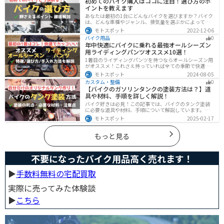
初めてのバイク購入はココに注目！選び方のポ
さいね。
イントを教えます
あなたは最初の1台にどんなバイクを選びますか？バイク
は、どんな車種やジャンル、排気量を選ぶかによって今
後の楽しみ方が大きく変わるものなので、初めての愛車
モトスポット
2022-12-06
選びはとても重要です。この記事ではそんなバイク選び
バイク用品
0
のオススメポイントをお伝えします。
年中快適にバイクに乗れる最強オールシーズン
用ライディングパンツオススメ10選！
1着目のライディングパンツを持つならオールシーズン用
がオススメ！これさえ持っていれば全ての季節で快適に
ツーリングできます。快適性だけでなく、機能性やデザ
モトスポット
2024-08-05
インに優れたものも多くあるので、安全にカッコよくバ
カスタム・整備
0
イクに乗りたい人は是非持っておきましょう。
【バイクのガソリンタンクの塗装方法は？】道
具や材料、手順を詳しく解説！
バイク好きは必見！この記事では、バイクのタンク塗装
に必要な道具や材料、手順について解説しています。実
はバイクのタンクを塗装すると、傷や錆を修復でき、タ
モトスポット
2025-02-17
ンクの長持ちにつながります。この記事を読めば、自分
でバイクのタンクを塗装する方法がわかるでしょう。
もっと見る
不要になったバイク用品高く売れます！
▶︎
手数料無料の宅配買取
実際に売ってみた体験談
▶︎
こちら