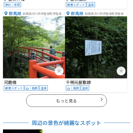
神社｜寺院
絶景スポット
温泉
群馬県
群馬県
群馬県渋川市伊香保町伊香保５
群馬県渋川市伊香保町伊香保
８６−２
河鹿橋
千明元屋敷跡
絶景スポット
山｜高原
温泉
山｜高原
温泉
もっと見る
周辺の景色が綺麗なスポット