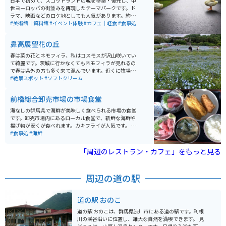
日本で初めて、スコットランドの城を移築・復元し、中
世ヨーロッパの街並みを再現したテーマパークです。ド
ラマ、映画などのロケ地としても人気があります。約55
0着の豪華ドレスを試せる「プリンセス体験」と「謎解
#美術館｜資料館
#イベント体験
#カフェ｜軽食
#食事処
き宝探し体験」といったイベント体験もできます。
鼻高展望花の丘
春は菜の花とネモフィラ、秋はコスモスが沢山咲いてい
て綺麗です。茨城に行かなくてもネモフィラが見れるの
で春は県外の方も多く来て混んでいます。近くに牧場も
あり、アイスを食べられます。山を上っていくのでクネ
#絶景スポット
#ソフトクリーム
クネ道ですが、上がりきると眺めがとても良いです。
前橋総合卸売市場の市場食堂
海なしの群馬県で海鮮が美味しく食べられる市場の食堂
です。卸売市場内にあるローカル食堂で、新鮮な海鮮や
揚げ物が安くが食べれます。カキフライが人気です。 市
場で働くおじさんたちの憩いの場で、和気あいあいと活
#食事処
#海鮮
気がある食堂です。お盆に好きなものを選んで乗せて、
おばちゃんが最後お会計をしてくれる形式です。 東京の
「周辺のレストラン・カフェ」をもっと見る
築地市場などのように観光地化していない、ローカルな
市場飯が食べれる最高の穴場食堂です。
周辺の道の駅
道の駅 おのこ
道の駅 おのこは、群馬県渋川市にある道の駅です。利根
川の渓谷沿いに位置し、雄大な自然を満喫できます。 見