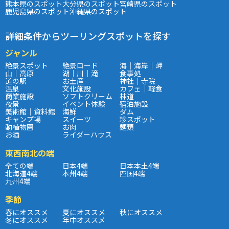
熊本県のスポット
大分県のスポット
宮崎県のスポット
鹿児島県のスポット
沖縄県のスポット
詳細条件からツーリングスポットを探す
ジャンル
絶景スポット
絶景ロード
海｜海岸｜岬
山｜高原
湖｜川｜滝
食事処
道の駅
お土産
神社｜寺院
温泉
文化施設
カフェ｜軽食
商業施設
ソフトクリーム
林道
夜景
イベント体験
宿泊施設
美術館｜資料館
海鮮
ダム
キャンプ場
スイーツ
珍スポット
動植物園
お肉
麺類
お酒
ライダーハウス
東西南北の端
全ての端
日本4端
日本本土4端
北海道4端
本州4端
四国4端
九州4端
季節
春にオススメ
夏にオススメ
秋にオススメ
冬にオススメ
年中オススメ