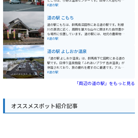
どころは、小野上温泉センターです。日帰り入浴も可能
で、旅の疲れを癒すことができます。 また、地元の農産
#道の駅
物直売所では、新鮮な野菜や果物を購入できます。特
に、地元産のこんにゃくはおすすめです。バイクで訪れ
道の駅 こもち
る際は、駐車場も広く、休憩場所としても最適です。 周
辺には、赤城山や榛名湖などの観光スポットもあり、ツ
道の駅こもちは、群馬県沼田市にある道の駅です。利根
ーリングの拠点としてもおすすめです。
川の源流に近く、周囲を雄大な山々に囲まれた自然豊か
な場所に位置しています。 道の駅には、地元の農産物や
特産品を販売する直売所、レストラン、休憩所などが併
#道の駅
設されています。特に人気なのは、地元産の新鮮な野菜
や果物を使ったソフトクリームやジェラートです。ま
道の駅 よしおか温泉
た、レストランでは、地元産の食材を使った料理を楽し
むことができます。 バイクで訪れる場合、道の駅には広
「道の駅 よしおか温泉」は、群馬県下仁田町にある道の
い駐車場が完備されているので安心です。周辺には、尾
駅です。日帰り温泉施設「ふれあいプラザ 吉井温泉」が
瀬国立公園や日光国立公園など、風光明媚なツーリング
併設されており、旅の疲れを癒すのに最適です。アルカ
スポットも数多くあります。 道の駅こもちは、自然豊か
リ性単純温泉で、神経痛や筋肉痛、関節痛などに効果が
#道の駅
な環境の中で、地元の美味しいものを味わったり、ゆっ
あるとされています。 地元の新鮮な農産物が並ぶ直売所
くりと休憩したりするのに最適な場所です。
や、群馬名物を味わえるレストランも人気です。特に、
「周辺の道の駅」をもっと見る
上州麦豚や地元産こんにゃくを使った料理はおすすめで
す。 バイクで訪れる場合、道の駅に隣接する「滝見橋駐
車場」が便利です。トイレや休憩スペースもあり、ツー
リングの休憩スポットとしても最適です。周辺には、緑
オススメスポット紹介記事
豊かな山々や渓谷など、自然豊かな観光スポットも点在
しており、ツーリングコースとしてもおすすめです。道
の駅では、周辺の観光情報も入手できるので、ぜひ立ち
寄ってみてください。