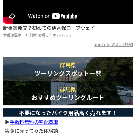
新事実発覚？初めての伊香保ロープウェイ
伊香保温泉 市川別館 晴観荘 / 2022-11-12
YouTubeの利用規約
群馬県
ツーリングスポット一覧
群馬県
おすすめツーリングルート
不要になったバイク用品高く売れます！
▶︎
手数料無料の宅配買取
実際に売ってみた体験談