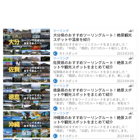
ツーリング
0
大分県のおすすめツーリングルート！絶景観光
スポットや温泉を紹介
大分県のおすすめツーリングルートをまとめました！
「北部」「中部」「南部」の3つのルート紹介します。阿
蘇の雄大な自然を満喫できるスポットや温泉を満喫する
モトスポット
2023-03-05
ツーリングができます。バイクで大分県にツーリングに
ツーリング
0
行く際は参考にしてください。
佐賀県のおすすめツーリングルート！絶景スポ
ットや観光スポットをまとめて紹介
佐賀県のおすすめツーリングルートをまとめました！
「東部」「西部」の2つのルート紹介します。美しい温泉
地や古墳群、歴史ある城や神社仏閣など、バイクツーリ
モトスポット
2023-04-06
ングに適したスポットが多数存在し、様々な楽しみ方が
ツーリング
0
できます。バイクで佐賀県にツーリングに行く際は参考
徳島県のおすすめツーリングルート！絶景スポ
にしてください。
ットや観光スポットをまとめて紹介
徳島県のおすすめツーリングルートをまとめました！
「東部」「西部」の2つのルート紹介します。有名なうず
しおや山を中心とした自然豊かなスポットが多数ありま
モトスポット
2023-04-04
す。バイクで徳島県にツーリングに行く際は参考にして
ツーリング
1
ください。
沖縄県のおすすめツーリングルート！絶景スポ
ットや観光スポットをまとめて紹介
沖縄県のおすすめツーリングルートをまとめました！
「南部」「中部」「北部」の3つのルート紹介します。美
しいビーチや歴史と文化に溢れたスポットが多数あり、
モトスポット
2023-04-10
様々な楽しみ方ができます。バイクで沖縄県にツーリン