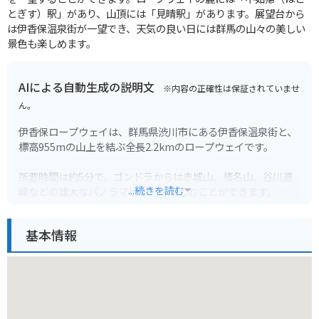
とぎす）駅」があり、山頂には「見晴駅」があります。展望台から
は伊香保温泉街が一望でき、天気の良い日には群馬の山々の美しい
景色も楽しめます。
AIによる自動生成の説明文
※内容の正確性は保証されていませ
ん。
伊香保ロープウェイは、群馬県渋川市にある伊香保温泉街と、
標高955mの山上を結ぶ全長2.2kmのロープウェイです。
所要時間は約5分で、ゴンドラからは赤城山、榛名山、谷川連
...続きを読む
峰などの雄大なパノラマビューを楽しむことができます。
特に秋の紅葉シーズンは、山全体が赤や黄色に染まり、息を呑
基本情報
む美しさです。
山頂駅には展望台や遊歩道があり、のんびりと散策を楽しめま
す。
また、周辺には温泉街が広がっているので、ロープウェイに乗