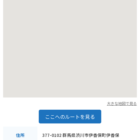
った後には、温泉で旅の疲れを癒すのもおすすめです。
バイクで訪れる場合、伊香保温泉街にはいくつか有料駐車場が
ありますので、ロープウェイに乗る前にバイクを停めておくこ
とができます。
ただし、紅葉シーズンなどは大変混雑するため、時間に余裕を
持って訪れることをおすすめします。
大きな地図で見る
ここへのルートを見る
377-0102 群馬県渋川市伊香保町伊香保
住所