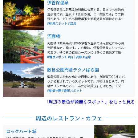
伊香保温泉
伊香保温泉は群馬県渋川市に位置する、日本でも有数の
温泉地です。温泉は「黄金の湯」と「白銀の湯」の二種
類があり、どちらも健康増進や美肌効果が期待されるこ
とで知られています。特に「黄金の湯」は鉄分を多く含
#絶景スポット
#温泉
み、湯上がり後に肌がつるつるになると評判です。温泉
街には365段の石段があり、その石段沿いには多くの土
河鹿橋
産物店や飲食店が並び、散策を楽しむことができます。
また、近隣には河鹿橋や伊香保ロープウェイなどの観光
河鹿橋は群馬県渋川市の伊香保温泉の湯元付近にある風
スポットもあり、自然の美しさと共に温泉を楽しむこと
光明媚な赤い橋です。この橋は、伊香保温泉のシンボル
ができます。バイクでのアクセスも良く、ドライブの途
であり、特に秋の紅葉シーズンには多くの観光客で賑わ
中で訪れるのに最適な観光地です。伊香保温泉名物のま
います。周辺にはモミジやカエデ、クヌギなどの木々が
#絶景スポット
#山｜高原
#温泉
んじゅうがとても美味しいのでオススメです。
自生しており、紅葉の季節には見事な景観を楽しむこと
ができます。特に夜には紅葉がライトアップされ、幻想
敷島公園門倉テクノばら園
的な風景が広がります。春の新緑も美しく、四季折々の
自然の変化を楽しむことができるため、年間を通じて訪
敷島公園の松林をぬけた西奥にあり、600種7000株のバ
れる価値があります。伊香保温泉の散策と共に河鹿橋で
ラが植栽されているスポットです。見頃は春と秋で、前
の自然美を堪能するのがおすすめです。
橋オリジナルのバラ「あかぎの輝き」をはじめ、モダン
ローズ、オールドローズ、イングリッシュローズなど、
#動植物園
#絶景スポット
多種多様なバラを楽しむことができます。 ガイドによる
案内や夜間ライトアップなども行われています。
「周辺の景色が綺麗なスポット」をもっと見る
周辺のレストラン・カフェ
ロックハート城