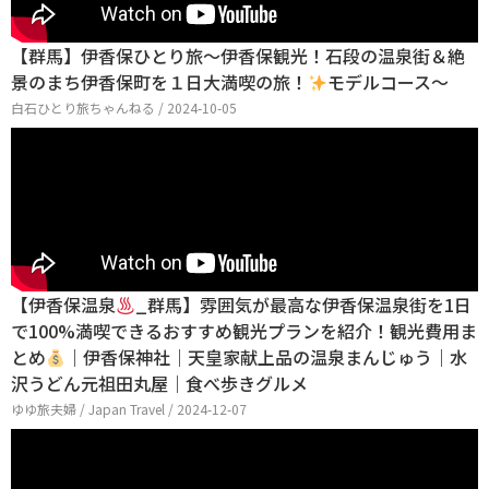
【群馬】伊香保ひとり旅〜伊香保観光！石段の温泉街＆絶
景のまち伊香保町を１日大満喫の旅！
モデルコース〜
白石ひとり旅ちゃんねる / 2024-10-05
【伊香保温泉
_群馬】雰囲気が最高な伊香保温泉街を1日
で100%満喫できるおすすめ観光プランを紹介！観光費用ま
とめ
｜伊香保神社｜天皇家献上品の温泉まんじゅう｜水
沢うどん元祖田丸屋｜食べ歩きグルメ
ゆゆ旅夫婦 / Japan Travel / 2024-12-07