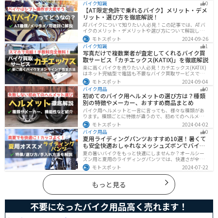
バイク知識
0
と思っている人は参考にしてください。
【AT限定免許で乗れるバイク】メリット・デメ
リット・選び方を徹底解説！
ATバイクについて知りたい人必見！この記事では、ATバ
イクのメリット・デメリットや選び方について解説しま
す。 実はAT限定免許で乗れるバイクの種類は多数ありま
モトスポット
2024-09-26
す。記事を参考に、自分に合ったATバイクを選びましょ
バイク知識
1
う。
写真だけで複数業者が査定してくれるバイク買
取サービス「カチエックス(KATIX)」を徹底解説
楽に高くバイクを売りたい人必見！カチエックス(KATIX)
はネット完結型で電話も不要なバイク買取サービスで
す。バイク情報と写真を登録するだけで、複数のバイク
モトスポット
2024-09-04
業者がオークション形式で価格を競い合ってくれるの
バイク用品
0
で、何もせず最高値でバイクを売ることができます。
初めてのバイク用ヘルメットの選び方は？種類
別の特徴やメーカー、おすすめ商品まとめ
バイク用ヘルメットと一言に言っても、様々な種類があ
ります。種類ごとに特徴が違うので、初めてのヘルメッ
ト選びで失敗しないように、しっかりと理解して選ぶよ
モトスポット
2024-04-02
うにしましょう。この記事では、特徴やメリットデメリ
バイク用品
0
ット、有名メーカーなど初心者が知っておくべきことを
夏用ライディングパンツおすすめ10選！暑くて
まとめました。
も安全快適おしゃれなメッシュズボンでバイク
に乗ろう
夏の暑いバイクをもっと快適にしませんか？オールシー
ズン用と夏用のライディングパンツでは、快適さが全然
違います。生地の大半がメッシュ素材で作られた夏用で
モトスポット
2024-07-22
は通気性・透湿性に優れており、熱気を逃しつつ汗をし
っかりと乾かしてくれます。そんな夏用ライディングパ
ンツの選び方や特徴オススメ商品をまとめました。
もっと見る
不要になったバイク用品高く売れます！