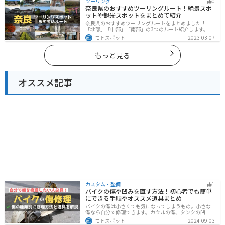
ツーリング
0
グに行く際は参考にしてください。
奈良県のおすすめツーリングルート！絶景スポ
ットや観光スポットをまとめて紹介
奈良県のおすすめツーリングルートをまとめました！
「北部」「中部」「南部」の3つのルート紹介します。歴
史のある神社寺院が多数あり、自然豊かや山々、グルメ
モトスポット
2023-03-07
を満喫するツーリングができます。バイクで奈良県にツ
ーリングに行く際は参考にしてください。
もっと見る
オススメ記事
カスタム・整備
1
バイクの傷や凹みを直す方法！初心者でも簡単
にできる手順やオススメ道具まとめ
バイクの傷は小さくても気になってしまうもの。小さな
傷なら自分で修理できます。カウルの傷、タンクの凹
み、サビ、樹脂の劣化、ホイールの傷などあらゆる傷の
モトスポット
2024-09-03
修理方法をまとめました。自分でバイクの傷を直したい