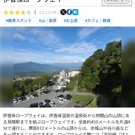
4
（口コミ1件）
#絶景スポット
#山｜高原
#お土産
#カフェ｜軽食
伊香保ロープウェイは、伊香保温泉の温泉街から物聞山の山頂にあ
る見晴駅までを結ぶロープウェイです。全長約450メートルを片道4
分で運行し、標高932メートルの山頂からは、赤城山や谷川岳など
を一望することができます。ロープウェイの麓には「不如帰（ほと