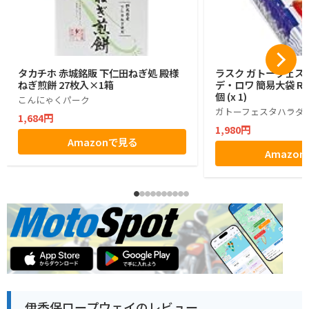
タカチホ 赤城銘販 下仁田ねぎ処 殿様
ラスク ガトーフェス
ねぎ煎餅 27枚入×1箱
デ・ロワ 簡易大袋 R6
個 (x 1)
こんにゃくパーク
ガトーフェスタハラダ
1,684円
1,980円
Amazonで見る
Amazo
伊香保ロープウェイのレビュー