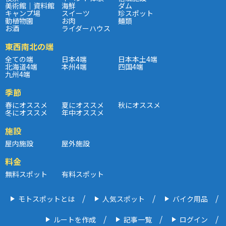
美術館｜資料館
海鮮
ダム
キャンプ場
スイーツ
珍スポット
動植物園
お肉
麺類
お酒
ライダーハウス
東西南北の端
全ての端
日本4端
日本本土4端
北海道4端
本州4端
四国4端
九州4端
季節
春にオススメ
夏にオススメ
秋にオススメ
冬にオススメ
年中オススメ
施設
屋内施設
屋外施設
料金
無料スポット
有料スポット
モトスポットとは
人気スポット
バイク用品
ルートを作成
記事一覧
ログイン