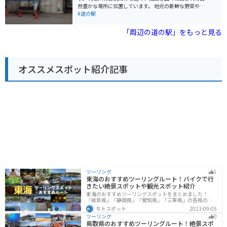
すい駐車場が完備されています。周辺には、尾瀬や日光
然豊かな場所に位置しています。 地元の新鮮な野菜や山
などへのツーリングルートも充実しており、休憩場所と
菜、きのこなどが販売されている農産物直売所が人気で
#道の駅
しても最適です。春には桜、秋には紅葉と、四季折々の
す。 レストランでは、地元食材を使った料理や、群馬名
美しい景色を楽しむことができます。 道の駅 中山盆地を
物のひもかわうどんも味わえます。 また、併設されてい
「周辺の道の駅」をもっと見る
訪れた際には、ぜひ地元の名産品である「中山そば」を
る「昭和の暮らし体験館」では、昔の農家の暮らしを体
味わってみてください。そばの実の甘皮まで挽き込ん
験することができます。 バイクで訪れる際は、道の駅か
だ、香りが高く風味豊かなそばです。
ら見える武尊山など、周辺の景色を楽しみながらのツー
リングがおすすめです。 春には桜、秋には紅葉の名所と
オススメスポット紹介記事
しても知られており、四季折々の自然を楽しむことがで
きます。 【おすすめのお土産】 * 昭和村産の新鮮野菜 *
きのこ * 山菜 * ひもかわうどん
ツーリング
1
東海のおすすめツーリングルート！バイクで行
きたい絶景スポットや観光スポット紹介
東海のおすすめツーリングスポットをまとめました！
「岐阜県」「静岡県」「愛知県」「三重県」の各県の観
光地紹介します。自然豊かな山々や湖、温泉地が点在
モトスポット
2023-09-05
し、四季折々の景色を楽しめるスポットが多数ありま
ツーリング
0
す。バイクで東海にツーリングに行く際は参考にしてく
鳥取県のおすすめツーリングルート！絶景スポ
ださい。