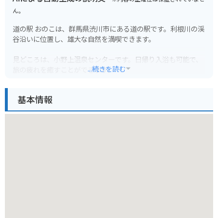
ん。
道の駅 おのこは、群馬県渋川市にある道の駅です。利根川の渓
谷沿いに位置し、雄大な自然を満喫できます。
見どころは、小野上温泉センターです。日帰り入浴も可能で、
...続きを読む
旅の疲れを癒すことができます。
また、地元の農産物直売所では、新鮮な野菜や果物を購入でき
基本情報
ます。特に、地元産のこんにゃくはおすすめです。バイクで訪
れる際は、駐車場も広く、休憩場所としても最適です。
周辺には、赤城山や榛名湖などの観光スポットもあり、ツーリ
ングの拠点としてもおすすめです。