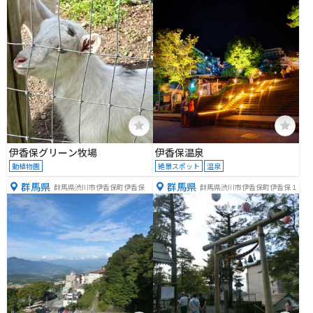
６−５
伊香保グリーン牧場
伊香保温泉
動植物園
絶景スポット
温泉
群馬県
群馬県
群馬県渋川市伊香保町伊香保
群馬県渋川市伊香保町伊香保１