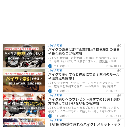
バイク知識
0
バイクの寿命は走行距離何㎞？排気量別の限界
や長く乗るコツも解説
バイクの寿命は「走行距離10万km」と言われています
が、寿命はそれだけでは決まりません。排気量・車種・
日々のメンテナンス・保管状態などでも大きく変わりま
モトスポット
2024-10-17
す。この記事ではバイクの寿命について解説します。ま
バイク知識
0
た、寿命を延ばす方法も解説するので、今のバイクに長
バイクで牽引すると違反になる？牽引のルール
く乗りたい人は参考にしてください。
や注意点を解説！
バイクでリヤカーやトレーラー、キャンピングトレーラ
ー、故障車を牽引する際のルールや条件、牽引免許の有
無、速度制限、必要な装備をわかりやすく解説。メリッ
モトスポット
2026-02-08
ト・デメリットや注意点も紹介し、安全にバイクの積載
バイク知識
1
力をアップする方法をまとめました。
バイク乗りへのプレゼントおすすめ13選！選び
方や送ってはいけないものも解説
バイクに乗っている人へ贈るプレゼントを探している方
必見！ライダーがもらって嬉しい・嬉しくないプレゼン
トをまとめました。選び方やオススメのプレゼントも紹
モトスポット
2024-02-11
介していますので、プレゼント選びの参考にしてくださ
バイク知識
0
い。
【AT限定免許で乗れるバイク】メリット・デメ