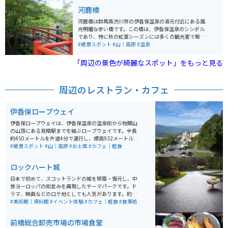
駅」があり、山頂には「見晴駅」があります。展望台か
河鹿橋
らは伊香保温泉街が一望でき、天気の良い日には群馬の
山々の美しい景色も楽しめます。
河鹿橋は群馬県渋川市の伊香保温泉の湯元付近にある風
光明媚な赤い橋です。この橋は、伊香保温泉のシンボル
であり、特に秋の紅葉シーズンには多くの観光客で賑わ
います。周辺にはモミジやカエデ、クヌギなどの木々が
#絶景スポット
#山｜高原
#温泉
自生しており、紅葉の季節には見事な景観を楽しむこと
ができます。特に夜には紅葉がライトアップされ、幻想
「周辺の景色が綺麗なスポット」をもっと見る
的な風景が広がります。春の新緑も美しく、四季折々の
自然の変化を楽しむことができるため、年間を通じて訪
れる価値があります。伊香保温泉の散策と共に河鹿橋で
周辺のレストラン・カフェ
の自然美を堪能するのがおすすめです。
伊香保ロープウェイ
伊香保ロープウェイは、伊香保温泉の温泉街から物聞山
の山頂にある見晴駅までを結ぶロープウェイです。全長
約450メートルを片道4分で運行し、標高932メートルの
山頂からは、赤城山や谷川岳などを一望することができ
#絶景スポット
#山｜高原
#お土産
#カフェ｜軽食
ます。ロープウェイの麓には「不如帰（ほととぎす）
駅」があり、山頂には「見晴駅」があります。展望台か
ロックハート城
らは伊香保温泉街が一望でき、天気の良い日には群馬の
山々の美しい景色も楽しめます。
日本で初めて、スコットランドの城を移築・復元し、中
世ヨーロッパの街並みを再現したテーマパークです。ド
ラマ、映画などのロケ地としても人気があります。約55
0着の豪華ドレスを試せる「プリンセス体験」と「謎解
#美術館｜資料館
#イベント体験
#カフェ｜軽食
#食事処
き宝探し体験」といったイベント体験もできます。
前橋総合卸売市場の市場食堂