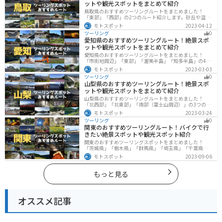
ットや観光スポットをまとめて紹介
鳥取県のおすすめツーリングルートをまとめました！
「東部」「西部」の2つのルート紹介します。砂丘や温泉
地、歴史ある城跡など魅力溢れるスポットが多数あるの
モトスポット
2023-04-12
で楽しめます。バイクで鳥取県にツーリングに行く際は
ツーリング
0
参考にしてください。
愛知県のおすすめツーリングルート！絶景スポ
ットや観光スポットをまとめて紹介
愛知県のおすすめツーリングルートをまとめました！
「市街地周辺」「東部」「渥美半島」「知多半島」の4つ
のルート紹介します。名古屋周辺の栄えたスポットから
モトスポット
2023-03-03
山、海、美術館なども多数あり、自然・歴史・文化を満
ツーリング
0
喫するツーリングができます。バイクで愛知県にツーリ
山梨県のおすすめツーリングルート！絶景スポ
ングに行く際は参考にしてください。
ットや観光スポットをまとめて紹介
山梨県のおすすめツーリングルートをまとめました！
「北西部」「北東部」「南部（富士山周辺）」の3つのル
ート紹介します。富士山を中心に自然豊かな景色や食事
モトスポット
2023-03-24
を楽しめるスポットが多数あります。バイクで山梨県に
ツーリング
0
ツーリングに行く際は参考にしてください。
関東のおすすめツーリングルート！バイクで行
きたい絶景スポットや観光スポット紹介
関東のおすすめツーリングスポットをまとめました！
「茨城県」「栃木県」「群馬県」「埼玉県」「千葉県」
「東京都」「神奈川県」の各県の観光地紹介します。自
モトスポット
2023-09-06
然豊かな山々や湖、温泉地が点在し、四季折々の景色を
楽しめるスポットが多数あります。バイクで関東にツー
リングに行く際は参考にしてください。
もっと見る
オススメ記事