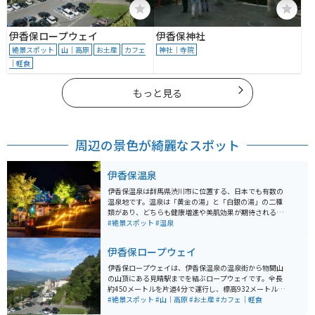
伊香保ロープウェイ
伊香保神社
絶景スポット
山｜高原
お土産
カフェ
神社｜寺院
｜軽食
もっと見る
周辺の景色が綺麗なスポット
伊香保温泉
伊香保温泉は群馬県渋川市に位置する、日本でも有数の
温泉地です。温泉は「黄金の湯」と「白銀の湯」の二種
類があり、どちらも健康増進や美肌効果が期待されるこ
とで知られています。特に「黄金の湯」は鉄分を多く含
#絶景スポット
#温泉
み、湯上がり後に肌がつるつるになると評判です。温泉
街には365段の石段があり、その石段沿いには多くの土
伊香保ロープウェイ
産物店や飲食店が並び、散策を楽しむことができます。
また、近隣には河鹿橋や伊香保ロープウェイなどの観光
伊香保ロープウェイは、伊香保温泉の温泉街から物聞山
スポットもあり、自然の美しさと共に温泉を楽しむこと
の山頂にある見晴駅までを結ぶロープウェイです。全長
ができます。バイクでのアクセスも良く、ドライブの途
約450メートルを片道4分で運行し、標高932メートルの
中で訪れるのに最適な観光地です。伊香保温泉名物のま
山頂からは、赤城山や谷川岳などを一望することができ
#絶景スポット
#山｜高原
#お土産
#カフェ｜軽食
んじゅうがとても美味しいのでオススメです。
ます。ロープウェイの麓には「不如帰（ほととぎす）