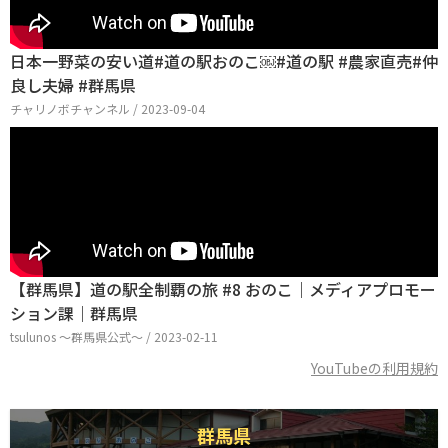
日本一野菜の安い道#道の駅おのこ￼#道の駅 #農家直売#仲
良し夫婦 #群馬県
チャリノボチャンネル / 2023-09-04
【群馬県】道の駅全制覇の旅 #8 おのこ｜メディアプロモー
ション課｜群馬県
tsulunos 〜群馬県公式〜 / 2023-02-11
YouTubeの利用規約
群馬県