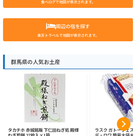
食べログで地図が表示されます。
周辺の宿を探す
楽天トラベルで地図が表示されます。
群馬県の人気お土産
タカチホ 赤城銘販 下仁田ねぎ処 殿様
ラスク ガトーフェス
ねぎ煎餅 27枚入×1箱
デ・ロワ 簡易大袋 R6