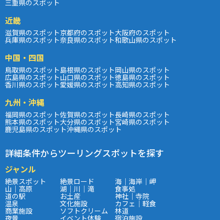
三重県のスポット
近畿
滋賀県のスポット
京都府のスポット
大阪府のスポット
兵庫県のスポット
奈良県のスポット
和歌山県のスポット
中国・四国
鳥取県のスポット
島根県のスポット
岡山県のスポット
広島県のスポット
山口県のスポット
徳島県のスポット
香川県のスポット
愛媛県のスポット
高知県のスポット
九州・沖縄
福岡県のスポット
佐賀県のスポット
長崎県のスポット
熊本県のスポット
大分県のスポット
宮崎県のスポット
鹿児島県のスポット
沖縄県のスポット
詳細条件からツーリングスポットを探す
ジャンル
絶景スポット
絶景ロード
海｜海岸｜岬
山｜高原
湖｜川｜滝
食事処
道の駅
お土産
神社｜寺院
温泉
文化施設
カフェ｜軽食
商業施設
ソフトクリーム
林道
夜景
イベント体験
宿泊施設