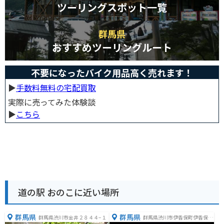
ツーリングスポット一覧
群馬県
おすすめツーリングルート
不要になったバイク用品高く売れます！
▶︎
手数料無料の宅配買取
実際に売ってみた体験談
▶︎
こちら
道の駅 おのこに近い場所
群馬県
群馬県
群馬県渋川市金井２８４４−１
群馬県渋川市伊香保町伊香保７