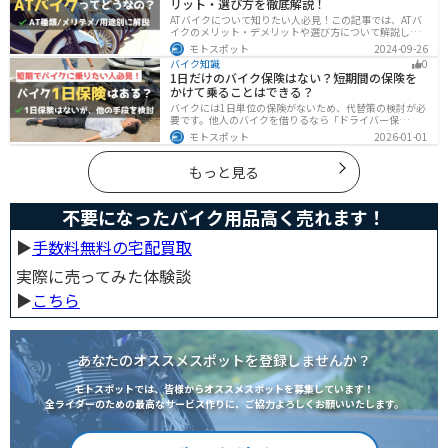
リット・選び方を徹底解説！
ATバイクについて知りたい人必見！この記事では、ATバ
イクのメリット・デメリットや選び方について解説しま
す。 実はAT限定免許で乗れるバイクの種類は多数ありま
モトスポット
2024-09-26
す。記事を参考に、自分に合ったATバイクを選びましょ
バイク知識
0
う。
1日だけのバイク保険はない？短期間の保険を
かけて乗ることはできる？
バイクには1日単位の保険がないため、代替策の検討が必
要です。他人のバイクを借りるなら「ドライバー保
険」、125cc以下で家族が車持ちなら「ファミリーバイク
モトスポット
2026-01-01
特約」、自身のバイクなら「バイク保険の短期加入」が
有効です。手間を省くなら、任意保険込みの「レンタル
バイク」も選べます。
もっと見る
不要になったバイク用品高く売れます！
▶︎
手数料無料の宅配買取
実際に売ってみた体験談
▶︎
こちら
あなたのオススメスポットを登録しませんか？
モトスポットでは、皆様からオススメスポットを募集しています！
全ライダーのための最高なサービス作りに、ご協力よろしくお願いいたします。