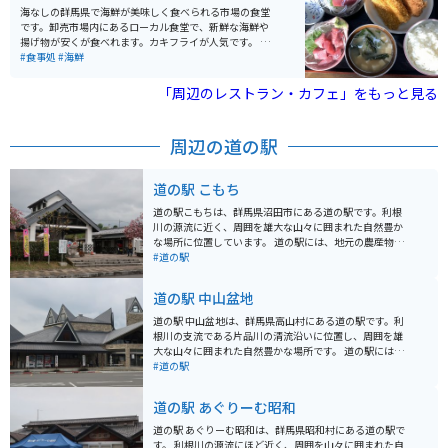
海なしの群馬県で海鮮が美味しく食べられる市場の食堂
です。卸売市場内にあるローカル食堂で、新鮮な海鮮や
揚げ物が安くが食べれます。カキフライが人気です。 市
場で働くおじさんたちの憩いの場で、和気あいあいと活
#食事処
#海鮮
気がある食堂です。お盆に好きなものを選んで乗せて、
おばちゃんが最後お会計をしてくれる形式です。 東京の
「周辺のレストラン・カフェ」をもっと見る
築地市場などのように観光地化していない、ローカルな
市場飯が食べれる最高の穴場食堂です。
周辺の道の駅
道の駅 こもち
道の駅こもちは、群馬県沼田市にある道の駅です。利根
川の源流に近く、周囲を雄大な山々に囲まれた自然豊か
な場所に位置しています。 道の駅には、地元の農産物や
特産品を販売する直売所、レストラン、休憩所などが併
#道の駅
設されています。特に人気なのは、地元産の新鮮な野菜
や果物を使ったソフトクリームやジェラートです。ま
道の駅 中山盆地
た、レストランでは、地元産の食材を使った料理を楽し
むことができます。 バイクで訪れる場合、道の駅には広
道の駅 中山盆地は、群馬県高山村にある道の駅です。利
い駐車場が完備されているので安心です。周辺には、尾
根川の支流である片品川の清流沿いに位置し、周囲を雄
瀬国立公園や日光国立公園など、風光明媚なツーリング
大な山々に囲まれた自然豊かな場所です。 道の駅には、
スポットも数多くあります。 道の駅こもちは、自然豊か
地元の農産物を販売する直売所や、地元の食材を使った
#道の駅
な環境の中で、地元の美味しいものを味わったり、ゆっ
料理を提供するレストランがあります。特におすすめ
くりと休憩したりするのに最適な場所です。
は、地元で採れた新鮮な野菜を使った天ぷらが味わえる
道の駅 あぐりーむ昭和
「天ぷらの里」です。また、併設されている「中山ふる
さと館」では、地元の歴史や文化について学ぶことがで
道の駅 あぐりーむ昭和は、群馬県昭和村にある道の駅で
きます。 バイクで訪れる場合、道の駅には広くて停めや
す。 利根川の源流にほど近く、周囲を山々に囲まれた自