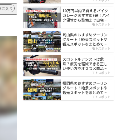
イルド
気に入り
10万円以内で買えるバイク
ガレージおすすめ9選！バイ
ク保管から整備まで自宅で
楽々
モトスポット
岡山県のおすすめツーリン
グルート！絶景スポットや
観光スポットをまとめて紹
介
モトスポット
スロットルアシストは危
険？疲労を軽減できる正し
い使い方やオススメ商品を
紹介
モトスポット
福岡県のおすすめツーリン
グルート！絶景スポットや
観光スポットをまとめて紹
介
モトスポット