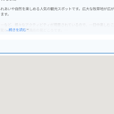
ふれあいや自然を楽しめる人気の観光スポットです。広大な牧草地が広
きます。
ョーなど、様々なアクティビティが用意されているので、一日中楽しむ
...続きを読む
に驚かされる、迫力満点の見どころです。
です。周辺には伊香保温泉や榛名山など、観光スポットも多いので、ツー