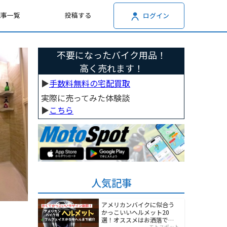
記事一覧
投稿する
ログイン
不要になったバイク用品！
高く売れます！
▶︎
手数料無料の宅配買取
実際に売ってみた体験談
▶︎
こちら
人気記事
アメリカンバイクに似合う
かっこいいヘルメット20
選！オススメはお洒落でワ
モトスポット