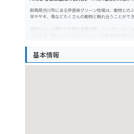
群馬県渋川市にある伊香保グリーン牧場は、動物との
羊やヤギ、馬などたくさんの動物と触れ合うことがで
動物たちへの餌やり体験や乗馬体験、シープドッグシ
できます。特に、シープドッグショーは牧羊犬の賢さ
バイクで行く場合、駐車場は広く停めやすいので安心
基本情報
グの目的地としてもおすすめです。