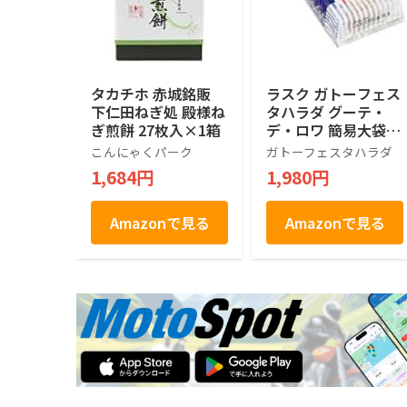
タカチホ 赤城銘販
ラスク ガトーフェス
下仁田ねぎ処 殿様ね
タハラダ グーテ・
ぎ煎餅 27枚入×1箱
デ・ロワ 簡易大袋 R
6 王様のおやつ 26個
こんにゃくパーク
ガトーフェスタハラダ
(x 1)
1,684円
1,980円
Amazonで見る
Amazonで見る