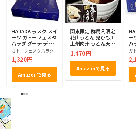
HARADA ラスク スイ
関東限定 群馬県限定
HA
ーツ ガトーフェスタ
花山うどん 鬼ひも川
ー
ハラダ グーテ デ ロ
上州肉汁 うどん天下
ハ
ワ Ｒ５ ７袋 １４枚
一決定戦2015 三年
ワ
ガトーフェスタハラダ
ガ
1,470円
入り
連続一位 五十年の時
入
1,320円
2,
を経てここに複活 創
業明治二十七年 三人
Amazonで見る
前・つゆ付き ひもか
Amazonで見る
わ 420g(めん90gx3
袋、肉汁つゆ50gx3
袋）