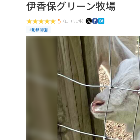
伊香保グリーン牧場
5
（口コミ1件）
#動植物園