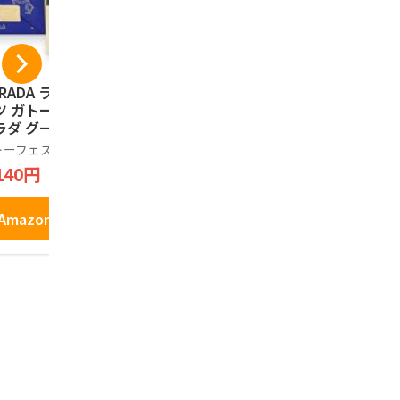
RADA ラスク スイ
ぐんまちゃん ショコ
つるまい本
ツ ガトーフェスタ
ラサンドクッキー 8
下仁田葱佃煮
ラダ グーテ デ ロ
個入 (1箱)
×1個
 R４１３袋 ２６枚
トーフェスタハラダ
ノーブランド品
こんにゃくパ
り
140円
1,320円
1,144円
Amazonで見る
Amazonで見る
Amazo