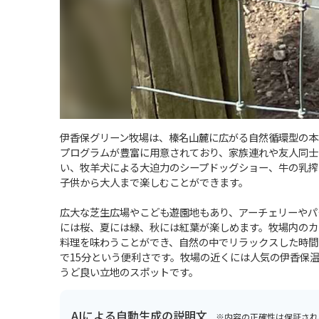
伊香保グリーン牧場は、榛名山麓に広がる自然循環型の本
プログラムが豊富に用意されており、家族連れや友人同士
い、牧羊犬による大迫力のシープドッグショー、牛の乳搾
子供から大人まで楽しむことができます。
広大な芝生広場やこども遊園地もあり、アーチェリーやパ
には桜、夏には緑、秋には紅葉が楽しめます。牧場内のカ
料理を味わうことができ、自然の中でリラックスした時間
で15分という便利さです。牧場の近くには人気の伊香保
うど良い立地のスポットです。
AIによる自動生成の説明文
※内容の正確性は保証され