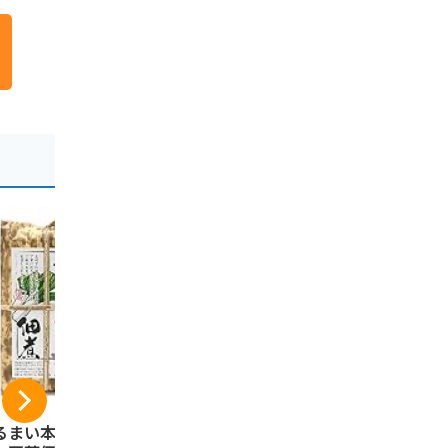
るまい本舗 群馬
つつじ庵 群馬 下仁
焼きまんじ