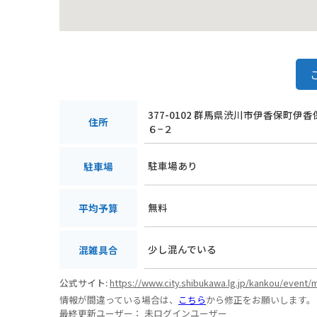
377-0102 群馬県渋川市伊香保町伊
住所
６−２
駐車場あり
駐車場
無料
平均予算
少し混んでいる
混雑具合
公式サイト:
https://www.city.shibukawa.lg.jp/kankou/event/
情報が間違っている場合は、
こちら
から修正をお願いします。
最終更新ユーザー：
未ログインユーザー