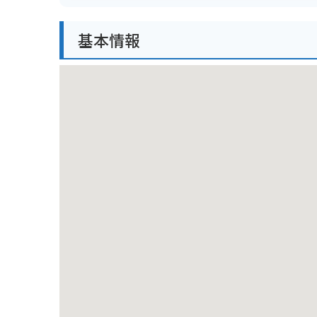
す。
基本情報
バイクで訪れる場合は、橋のたもとに駐車場がありま
です。