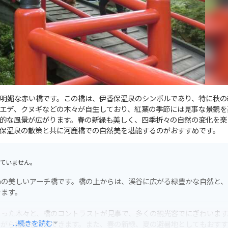
明媚な赤い橋です。この橋は、伊香保温泉のシンボルであり、特に秋の
エデ、クヌギなどの木々が自生しており、紅葉の季節には見事な景観を
的な風景が広がります。春の新緑も美しく、四季折々の自然の変化を楽
保温泉の散策と共に河鹿橋での自然美を堪能するのがおすすめです。
ていません。
7mの美しいアーチ橋です。橋の上からは、渓谷に広がる緑豊かな自然と
きます。
まった木々と、橋のコントラストが見事で、多くの観光客でにぎわいます
...続きを読む
ながら絶景を満喫できます。また、春の新緑、夏の避暑地としてもおす