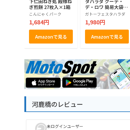
下仁田ねぎ処 殿様ね
タハラダ グーテ・
ぎ煎餅 27枚入×1箱
デ・ロワ 簡易大袋 R
6 王様のおやつ 26個
こんにゃくパーク
ガトーフェスタハラダ
(x 1)
1,684円
1,980円
Amazonで見る
Amazonで見る
河鹿橋のレビュー
未ログインユーザー