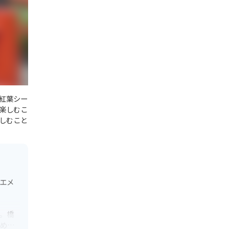
紅葉シー
楽しむこ
しむこと
、エメ
。橋
すめで