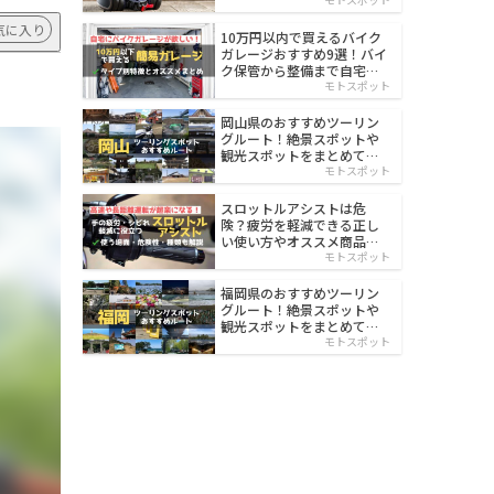
イルド
気に入り
10万円以内で買えるバイク
ガレージおすすめ9選！バイ
ク保管から整備まで自宅で
楽々
モトスポット
岡山県のおすすめツーリン
グルート！絶景スポットや
観光スポットをまとめて紹
介
モトスポット
スロットルアシストは危
険？疲労を軽減できる正し
い使い方やオススメ商品を
紹介
モトスポット
福岡県のおすすめツーリン
グルート！絶景スポットや
観光スポットをまとめて紹
介
モトスポット