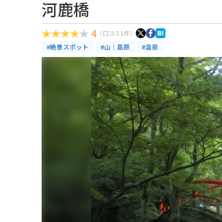
河鹿橋
4
（口コミ1件）
#絶景スポット
#山｜高原
#温泉