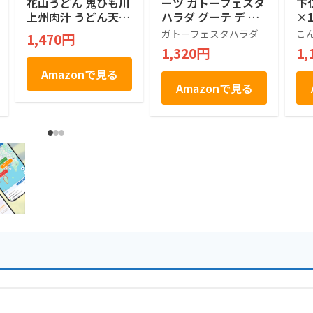
花山うどん 鬼ひも川
ーツ ガトーフェスタ
下
上州肉汁 うどん天下
ハラダ グーテ デ ロ
×
一決定戦2015 三年
ワ Ｒ５ ７袋 １４枚
ガトーフェスタハラダ
こ
1,470円
連続一位 五十年の時
入り
1,320円
1,
を経てここに複活 創
業明治二十七年 三人
Amazonで見る
前・つゆ付き ひもか
Amazonで見る
わ 420g(めん90gx3
袋、肉汁つゆ50gx3
袋）