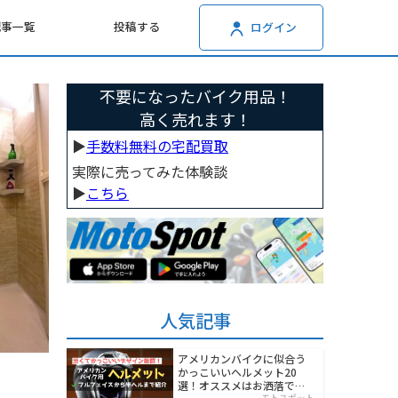
記事一覧
投稿する
ログイン
不要になったバイク用品！
高く売れます！
▶︎
手数料無料の宅配買取
実際に売ってみた体験談
▶︎
こちら
人気記事
アメリカンバイクに似合う
かっこいいヘルメット20
選！オススメはお洒落でワ
モトスポット